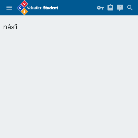
ná»‘i