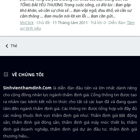
TỔNG ĐÀI YÊU THƯƠNG Trong cuộc sống, có đôi lúc : Bạn gặp
khó khăn, và cần sự chia sẻ … Bạn vấp ngã, đau khổ, và cần sự
cảm thông … Bạn muốn nói lời xin lỗi … Bạn cần gửi...
Mr.Click
Chủ đề
11 Tháng tám 2011
Trả lời: 0
Diễn đàn:
Tâm
sự tình yêu
Thẻ
VỀ CHÚNG TÔI
Sinhvienthamdinh.Com
là diễn đàn đầu tiên và lớn nhất dành riêng
cho cộng đồng nhân lực ngành
thẩm định giá
. Cổng thông tin được tạo
ra nhằm tạo kênh kết nối tri thức cho tất cả các bạn đã và đang quan
tâm đến ngành thẩm định giá. Các thông tin được tổng hợp với đầy đủ
các mảng thuộc lĩnh vực thẩm định giá như: Thẩm định giá Bất động
sản, thẩm định giá động sản, thẩm định giá máy móc thiết bị, thẩm
định giá doanh nghiệp, thẩm định giá dự án đầu tư, thẩm định giá
thương hiệu...