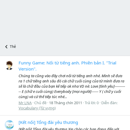
Thẻ
Funny Game: Nối từ tiếng anh. Phiên bản I. "Trial
Version".
Chúng ta cũng vào đây chơi nối từ tiếng anh nhé. Mình sẽ đưa
ra 1 chữ tiếng anh sâu đó cái chữ cuối cùng của từ mình đưa ra
sẽ là chữ đầu của bạn kế tiếp ok nha VD nè: Love [tình yêu]---------
-- E (chữ e cuối cùng) Everybody [mọi người]------ Y ( chữ y cuối
cùng) và cứ thế tiếp túc nhé...
Mr LNA
Chủ đề
18 Tháng chín 2011
Trả lời: 0
Diễn đàn:
Vocabulary (Từ vựng)
[Kết nối] Tổng đài yêu thương
[Kết nối] Tổng đài yêu thương Xin chào các bạn đang đến với