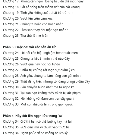
Chương 17: Không cần ngôi Hoàng hậu dù chỉ một ngày
Chương 18: Cái có sống trên mảnh đất của cái không
Chương 19: Tình yêu không xuất phát từ trái tim
Chương 20: Vượt lên trên cảm xúc
Chương 21: Chúng ta hoặc cho hoặc nhận
Chương 22: Làm sao thay đổi một nạn nhân?
Chương 23: Tha thứ là mẹ hiền
Phần 3: Cuộc đời với các bản án tử
Chương 24: Lời nói còn hiệu nghiệm hơn thuốc men
Chương 25: Chúng ta kết án mình thế nào đây
Chương 26: Vượt qua hay học hỏi từ đó
Chương 27: Chữa trị chứng rối loạn sụt giảm ý chí
Chương 28: Anh yêu, chúng ta làm hỏng con gái mình
Chương 29: Thật đáng tiếc, nhưng tôi đang bị ngập đầu đây
Chương 30: Câu chuyện buồn nhất mà ta nghe kể
Chương 31: Tại sao bạn không thấy mình bị xúc phạm
Chương 32: Nói không với đám con trai vây quanh
Chương 33: Một con diều đi lên trong gió ngược
Phần 4: Hãy đốt lên ngọn lửa trong 'ta'
Chương 34: Giờ thì bạn có thể buông tay mà lái
Chương 35: Đưa giấc mơ kỹ thuật vào thực tế
Chương 36: Hạnh phúc riêng không hề ích kỷ