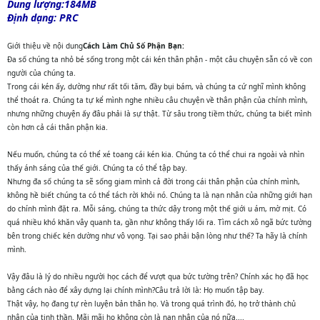
Dung lượng:184MB
Định dạng: PRC
Giới thiệu về nội dung
Cách Làm Chủ Số Phận Bạn:
Đa số chúng ta nhỏ bé sống trong một cái kén thân phận - một câu chuyện sẵn có về con
người của chúng ta.
Trong cái kén ấy, dường như rất tối tăm, đầy bụi bám, và chúng ta cứ nghĩ mình không
thể thoát ra. Chúng ta tự kể mình nghe nhiều câu chuyện về thân phận của chính mình,
nhưng những chuyện ấy đâu phải là sự thật. Từ sâu trong tiềm thức, chúng ta biết mình
còn hơn cả cái thân phận kia.
Nếu muốn, chúng ta có thể xé toang cái kén kia. Chúng ta có thể chui ra ngoài và nhìn
thấy ánh sáng của thế giới. Chúng ta có thể tập bay.
Nhưng đa số chúng ta sẽ sống giam mình cả đời trong cái thân phận của chính mình,
không hề biết chúng ta có thể tách rời khỏi nó. Chúng ta là nạn nhân của những giới hạn
do chính mình đặt ra. Mỗi sáng, chúng ta thức dậy trong một thế giới u ám, mờ mịt. Có
quá nhiều khó khăn vây quanh ta, gần như không thấy lối ra. Tìm cách xô ngã bức tường
bên trong chiếc kén dường như vô vọng. Tại sao phải bận lòng như thế? Ta hãy là chính
mình.
Vậy đâu là lý do nhiều người học cách để vượt qua bức tường trên? Chính xác họ đã học
bằng cách nào để xây dựng lại chính mình?Câu trả lời là: Họ muốn tập bay.
Thật vậy, họ đang tự rèn luyện bản thân họ. Và trong quá trình đó, họ trở thành chủ
nhân của tinh thần. Mãi mãi họ không còn là nạn nhân của nó nữa....