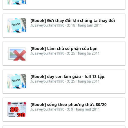
h
g
r
à
e
y
a
b
d
ắ
[Ebook] Đời thay đổi khi chúng ta thay đổi
s
t
T
N
saveyourtime1990
18 Tháng tám 2011
t
đ
h
g
a
ầ
r
à
r
u
e
y
t
a
b
e
d
ắ
[Ebook] Làm chủ số phận của bạn
r
s
t
T
N
saveyourtime1990
25 Tháng ba 2011
t
đ
h
g
a
ầ
r
à
r
u
e
y
t
a
b
e
d
ắ
[Ebook] dạy con làm giàu - full 13 tập.
r
s
t
T
N
saveyourtime1990
25 Tháng ba 2011
t
đ
h
g
a
ầ
r
à
r
u
e
y
t
a
b
e
d
ắ
[Ebook] sống theo phuơng thức 80/20
r
s
t
T
N
saveyourtime1990
9 Tháng một 2011
t
đ
h
g
a
ầ
r
à
r
u
e
y
t
a
b