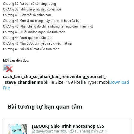
Chương 37: Và bạn sẽ có năng lượng
Chương 38: Mỗi giải pháp đều có vấn đề
Chương 40: Hãy thôi là chính bạn
Chương 41: Con vi rút trong máy tính sinh học của bạn
Chương 42: Phải chăng đó chỉ là những tên ngu đần nhăn nhở?
Chương 43: Nuôi dưỡng ngọn lửa tinh thần
Chương 44: Vượt qua cơn bão táp
Chương 45: Tìm được tình yêu sau chiếc mặt nạ
Chương 46: Vũ khí bí mật của tinh thần.
Mời bạn đón đọc.
cach_lam_chu_so_phan_ban_reinventing_yourself_-
_steve_chandler.mobi
File Size: 189 kbFile Type: mobi
Download
File
Bài tương tự bạn quan tâm
[EBOOK] Giáo Trình Photoshop CS5
T
N
saveyourtime1990
10 Tháng chín 2011