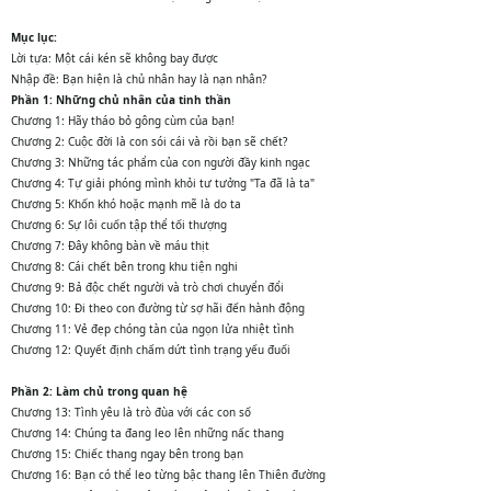
Mục lục:
Lời tựa: Một cái kén sẽ không bay được
Nhập đề: Bạn hiện là chủ nhân hay là nạn nhân?
Phần 1: Những chủ nhân của tinh thần
Chương 1: Hãy tháo bỏ gông cùm của bạn!
Chương 2: Cuộc đời là con sói cái và rồi bạn sẽ chết?
Chương 3: Những tác phẩm của con người đầy kinh ngạc
Chương 4: Tự giải phóng mình khỏi tư tưởng "Ta đã là ta"
Chương 5: Khốn khó hoặc mạnh mẽ là do ta
Chương 6: Sự lôi cuốn tập thể tối thượng
Chương 7: Đây không bàn về máu thịt
Chương 8: Cái chết bên trong khu tiện nghi
Chương 9: Bả độc chết người và trò chơi chuyển đổi
Chương 10: Đi theo con đường từ sợ hãi đến hành động
Chương 11: Vẻ đẹp chóng tàn của ngọn lửa nhiệt tình
Chương 12: Quyết định chấm dứt tình trạng yếu đuối
Phần 2: Làm chủ trong quan hệ
Chương 13: Tình yêu là trò đùa với các con số
Chương 14: Chúng ta đang leo lên những nấc thang
Chương 15: Chiếc thang ngay bên trong bạn
Chương 16: Bạn có thể leo từng bậc thang lên Thiên đường