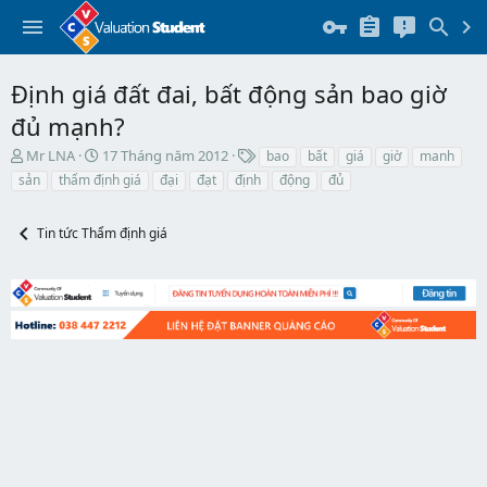
Định giá đất đai, bất động sản bao giờ
đủ mạnh?
T
N
T
Mr LNA
17 Tháng năm 2012
bao
bất
giá
giờ
manh
h
g
h
sản
thẩm định giá
đại
đạt
định
động
đủ
r
à
ẻ
e
y
a
b
Tin tức Thẩm định giá
d
ắ
s
t
t
đ
a
ầ
r
u
t
e
r