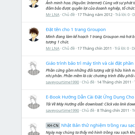
Ảnh minh họa. (Nguồn: Internet) Cùng với sự phát tri
đảm bảo được quyền lợi của doanh nghiệp, tổ chức 
Mr LNA
Chủ đề
17 Tháng năm 2012
Trả lời: 0
D
Đặt tên cho 1 trang Groupon
Mình đang làm kế hoạch 1 trang Groupon mà hơi bí 
tượng 1 chút.​
Mr LNA
Chủ đề
17 Tháng chín 2011
Trả lời: 0
D
Giáo trình bảo trì máy tính và cài đặt phầ
Phần cứng gồm những đối tượng vật lý hữu hình như 
nhị phân. Phần mềm là các chương trình điều phối c
saveyourtime1990
Chủ đề
14 Tháng chín 2011
E-Book Hướng Dẫn Cài Đặt Ứng Dụng Cho b
Tải Về Máy Hướng dẫn download: Click vào link downl
saveyourtime1990
Chủ đề
8 Tháng chín 2011
Tr
Nhật Bản thử nghiệm trồng rau sạc
KH-CN
Ngày nay chúng ta thấy mô hình trồng rau sạch kh