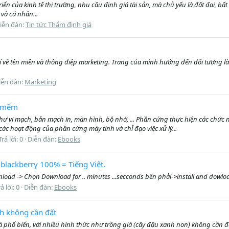
ển của kinh tế thị trường, nhu cầu định giá tài sản, mà chủ yếu là đất đai, bấ
và cá nhân...
iễn đàn:
Tin tức Thẩm định giá
về tên miền và thông điệp marketing. Trang của mình hướng đến đối tượng là 
iễn đàn:
Marketing
n mềm
vi mạch, bản mạch in, màn hình, bộ nhớ, ... Phần cứng thực hiện các chức năn
ác hoạt động của phần cứng máy tính và chỉ đạo việc xử lý...
Trả lời: 0
Diễn đàn:
Ebooks
lackberry 100% = Tiếng Việt.
oad -> Chọn Download for .. minutes ...secconds bên phải->install and dowload t
ả lời: 0
Diễn đàn:
Ebooks
h không cần đất
á phổ biến, với nhiều hình thức như trồng giá (cây đậu xanh non) không cần