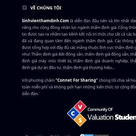
VỀ CHÚNG TÔI
Sinhvienthamdinh.Com
là diễn đàn đầu tiên và lớn nhất d
riêng cho cộng đồng nhân lực ngành
thẩm định giá
. Cổng th
tin được tạo ra nhằm tạo kênh kết nối tri thức cho tất cả các 
đã và đang quan tâm đến ngành thẩm định giá. Các thông t
được tổng hợp với đầy đủ các mảng thuộc lĩnh vực thẩm định 
như: Thẩm định giá Bất động sản, thẩm định giá động sản, t
định giá máy móc thiết bị, thẩm định giá doanh nghiệp, t
định giá dự án đầu tư, thẩm định giá thương hiệu...
Với phương châm
"Connet For Sharing"
chúng tôi chia sẻ h
toàn miễn phí và không giới hạn những kiến thức từ cộng đ
diễn đàn.