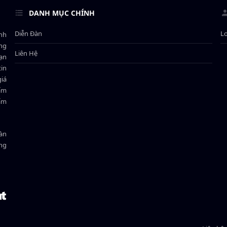
DANH MỤC CHÍNH
Diễn Đàn
L
ành
ông
Liên Hệ
bạn
in
giá
hẩm
hẩm
oàn
ồng