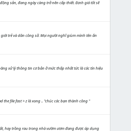
t động sản, đang ngày càng trở nên cấp thiết. Định giá tốt sẽ
giới trẻ và dân công sở. Mọi người nghĩ giùm mình tên ấn
g xử lý thông tin cơ bản ở mức thấp nhất tức là các tín hiệu
he file fast > z là xong .. "chúc các bạn thành công "
 đất, hay trồng rau trong nhà vườm ươm đang được áp dụng