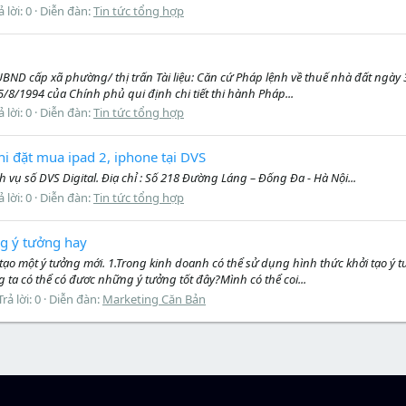
ả lời: 0
Diễn đàn:
Tin tức tổng hợp
cấp xã phường/ thị trấn Tài liệu: Căn cứ Pháp lệnh về thuế nhà đất ngày 3
8/1994 của Chính phủ qui định chi tiết thi hành Pháp...
ả lời: 0
Diễn đàn:
Tin tức tổng hợp
hi đặt mua ipad 2, iphone tại DVS
h vụ số DVS Digital. Điạ chỉ : Số 218 Đường Láng – Đống Đa - Hà Nội...
ả lời: 0
Diễn đàn:
Tin tức tổng hợp
ng ý tưởng hay
tạo một ý tưởng mới. 1.Trong kinh doanh có thể sử dụng hình thức khởi tạo ý 
g ta có thể có đươc những ý tưởng tốt đây?Mình có thể coi...
Trả lời: 0
Diễn đàn:
Marketing Căn Bản