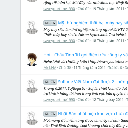
rộng rãi ở Đà Lạt. Mới đây, các nhà khoa học Nhật B
saveyourtime1990
Chủ đề
19 Tháng tám 2011
Mỹ thử nghiệm thất bại máy bay si
KH-CN
Máy bay siêu âm thử nghiệm không người lái HTV-2 T
Chiếc máy bay có tên Falcon Hypersonic Test Vehicle 2
saveyourtime1990
Chủ đề
18 Tháng tám 2011
Hot - Châu Tinh Trì gọi điện trêu công ty vậ
Hehe ! Hài vãi chưỡng luôn ! http://www.youtube.
Mr LNA
Chủ đề
11 Tháng tám 2011
Trả lời: 0
D
Sofltine Việt Nam đạt được 2 chứn
KH-CN
Tháng 6.2011, Softlogistic - Softline Việt Nam đã đ
trợ khách hàng tốt hơn trong lĩnh vực bản quyền h
saveyourtime1990
Chủ đề
12 Tháng bảy 2011
T
Nhật Bản phát hiện khu vực chứa đấ
KH-CN
Một mảng đất hiếm từng được tìm thấy tại tỉnh Gian
nền Thái Bình Dương. Loại khoáng chất này đóng vai