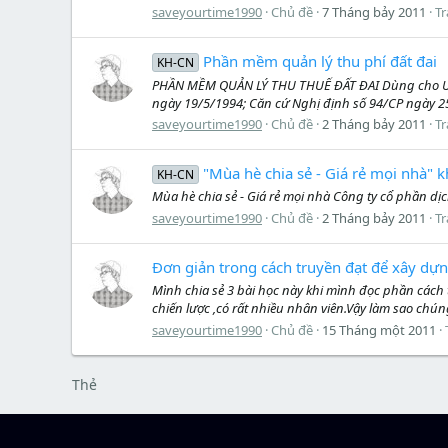
saveyourtime1990
Chủ đề
7 Tháng bảy 2011
Tr
Phần mềm quản lý thu phí đất đai
KH-CN
PHẦN MỀM QUẢN LÝ THU THUẾ ĐẤT ĐAI Dùng cho UBND 
ngày 19/5/1994; Căn cứ Nghị định số 94/CP ngày 25/
saveyourtime1990
Chủ đề
2 Tháng bảy 2011
Tr
"Mùa hè chia sẻ - Giá rẻ mọi nhà" k
KH-CN
Mùa hè chia sẻ - Giá rẻ mọi nhà Công ty cổ phần dịc
saveyourtime1990
Chủ đề
2 Tháng bảy 2011
Tr
Đơn giản trong cách truyền đạt để xây dự
Mình chia sẻ 3 bài học này khi mình đọc phần cách 
chiến lược ,có rất nhiều nhân viên.Vậy làm sao chún
saveyourtime1990
Chủ đề
15 Tháng một 2011
Thẻ