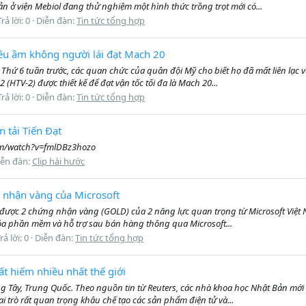
ản ở viện Mebiol đang thử nghiệm một hình thức trồng trọt mới có...
Trả lời: 0
Diễn đàn:
Tin tức tổng hợp
êu âm không người lái đạt Mach 20
hứ 6 tuần trước, các quan chức của quân đội Mỹ cho biết họ đã mất liên lạc v
 (HTV-2) được thiết kế để đạt vận tốc tối đa là Mach 20...
Trả lời: 0
Diễn đàn:
Tin tức tổng hợp
n tải Tiến Đạt
com/watch?v=fmlDBz3hozo
iễn đàn:
Clip hài hước
g nhận vàng của Microsoft
ạt được 2 chứng nhận vàng (GOLD) của 2 năng lực quan trọng từ Microsoft Việt N
óa phần mềm và hỗ trợ sau bán hàng thông qua Microsoft...
rả lời: 0
Diễn đàn:
Tin tức tổng hợp
t hiếm nhiều nhất thế giới
g Tây, Trung Quốc. Theo nguồn tin từ Reuters, các nhà khoa học Nhật Bản mới 
 trò rất quan trọng khâu chế tạo các sản phẩm điện tử và...