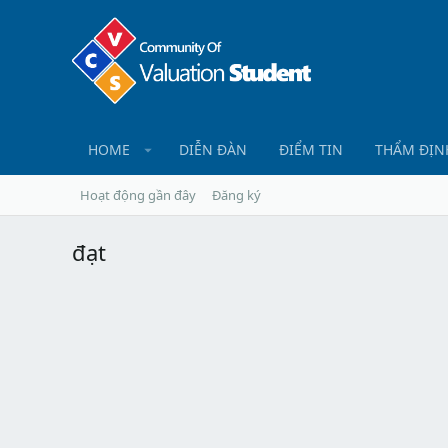
HOME
DIỄN ĐÀN
ĐIỂM TIN
THẨM ĐỊN
Hoạt động gần đây
Đăng ký
đạt