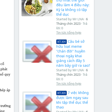
thọ nhất thế giới
đều làm 4 điều này:
Kỳ lạ không có tập
thể dục
Started by Mr LNA
6
Tháng chín 2023
Trả
lời: 0
Tin tức tổng hợp
Cậu bé sở
KT-XH
hữu loạt meme
"chán đời" huyền
thoại ngày khai
giảng cách đây 5
 cố
năm bây giờ ra sao?
 phát
Started by Mr LNA
6
 số quy
Tháng chín 2023
Trả
lời: 0
Tin tức tổng hợp
phép áp
7 việc không
KT-XH
được làm ngay sau
khi tập thể dục thể
 trường
thao
ằng
Started by Mr LNA
6