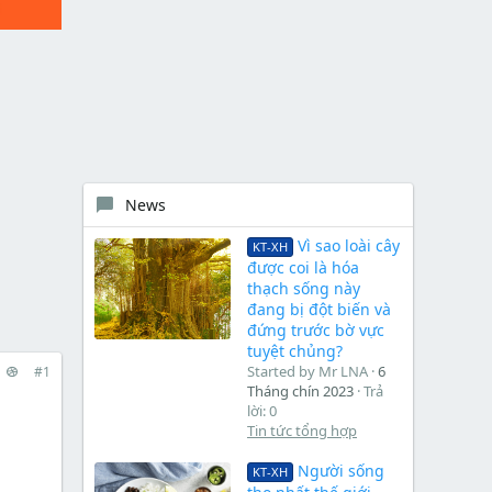
News
Vì sao loài cây
KT-XH
được coi là hóa
thạch sống này
đang bị đột biến và
đứng trước bờ vực
tuyệt chủng?
Started by Mr LNA
6
#1
Tháng chín 2023
Trả
lời: 0
Tin tức tổng hợp
Người sống
KT-XH