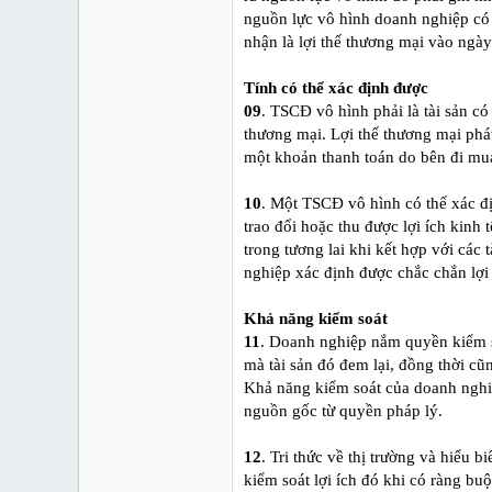
nguồn lực vô hình doanh nghiệp có 
nhận là lợi thế thương mại vào ngà
Tính có thể xác định được
09
. TSCĐ vô hình phải là tài sản có
thương mại. Lợi thế thương mại phát
một khoản thanh toán do bên đi mua t
10
. Một TSCĐ vô hình có thể xác đ
trao đổi hoặc thu được lợi ích kinh t
trong tương lai khi kết hợp với các 
nghiệp xác định được chắc chắn lợi í
Khả năng kiểm soát
11
. Doanh nghiệp nắm quyền kiểm so
mà tài sản đó đem lại, đồng thời cũ
Khả năng kiểm soát của doanh nghiệp
nguồn gốc từ quyền pháp lý.
12
. Tri thức về thị trường và hiểu 
kiểm soát lợi ích đó khi có ràng bu