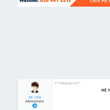
t
e
r
11 Tháng sáu 2011
HỆ 
Mr LNA
Administrator