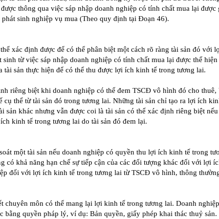
được thông qua việc sáp nhập doanh nghiệp có tính chất mua lại được 
y phát sinh nghiệp vụ mua (Theo quy định tại Đoạn 46).
 thể xác định được để có thể phân biệt một cách rõ ràng tài sản đó với lợ
 sinh từ việc sáp nhập doanh nghiệp có tính chất mua lại được thể hiện
ài sản thực hiện để có thể thu được lợi ích kinh tế trong tương lai.
ịnh riêng biệt khi doanh nghiệp có thể đem TSCĐ vô hình đó cho thuê, 
ế cụ thể từ tài sản đó trong tương lai. Những tài sản chỉ tạo ra lợi ích kin
tài sản khác nhưng vẫn được coi là tài sản có thể xác định riêng biệt nế
ch kinh tế trong tương lai do tài sản đó đem lại.
át một tài sản nếu doanh nghiệp có quyền thu lợi ích kinh tế trong tươ
ng có khả năng hạn chế sự tiếp cận của các đối tượng khác đối với lợi íc
 đối với lợi ích kinh tế trong tương lai từ TSCĐ vô hình, thông thườn
biết chuyên môn có thể mang lại lợi kinh tế trong tương lai. Doanh nghiệp
ộc bằng quyền pháp lý, ví dụ: Bản quyền, giấy phép khai thác thuỷ sản.