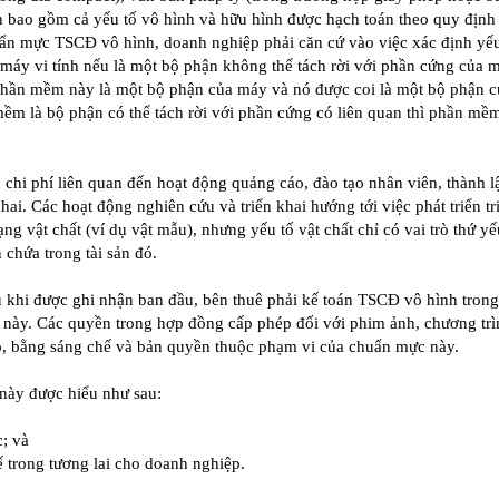
ản bao gồm cả yếu tố vô hình và hữu hình được hạch toán theo quy định
n mực TSCĐ vô hình, doanh nghiệp phải căn cứ vào việc xác định yếu
máy vi tính nếu là một bộ phận không thể tách rời với phần cứng của 
 phần mềm này là một bộ phận của máy và nó được coi là một bộ phận c
m là bộ phận có thể tách rời với phần cứng có liên quan thì phần mềm
chi phí liên quan đến hoạt động quảng cáo, đào tạo nhân viên, thành l
ai. Các hoạt động nghiên cứu và triển khai hướng tới việc phát triển tri
ạng vật chất (ví dụ vật mẫu), nhưng yếu tố vật chất chỉ có vai trò thứ yế
n chứa trong tài sản đó.
u khi được ghi nhận ban đầu, bên thuê phải kế toán TSCĐ vô hình tron
 này. Các quyền trong hợp đồng cấp phép đối với phim ảnh, chương trì
o, bằng sáng chế và bản quyền thuộc phạm vi của chuẩn mực này.
 này được hiểu như sau:
; và
tế trong tương lai cho doanh nghiệp.