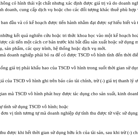
 không có hình thái vật chất nhưng xác định được giá trị và do doanh ng
inh doanh, cung cấp dịch vụ hoặc cho các đối tượng khác thuê phù hợp v
ban đầu và có kế hoạch được tiến hành nhằm đạt được sự hiểu biết và t
những kết quả nghiên cứu hoặc tri thức khoa học vào một kế hoạch hoặ
ược cải tiến một cách cơ bản trước khi bắt đầu sản xuất hoặc sử dụng 
cụ, sản phẩm, các quy trình, hệ thống hoặc dịch vụ mới.
 mà doanh nghiệp phải bỏ ra để có được TSCĐ vô hình tính đến thời đ
ống giá trị phải khấu hao của TSCĐ vô hình trong suốt thời gian sử dụ
 của TSCĐ vô hình ghi trên báo cáo tài chính, trừ (-) giá trị thanh lý ư
 gian mà TSCĐ vô hình phát huy được tác dụng cho sản xuất, kinh doan
dự tính sử dụng TSCĐ vô hình; hoặc
đơn vị tính tương tự mà doanh nghiệp dự tính thu được từ việc sử dụng 
 thu được khi hết thời gian sử dụng hữu ích của tài sản, sau khi trừ (-) ch