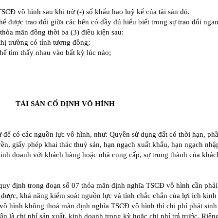
CĐ vô hình sau khi trừ (-) số khấu hao luỹ kế của tài sản đó.
 thể được trao đổi giữa các bên có đầy đủ hiểu biết trong sự trao đổi ngan
 thỏa mãn đồng thời ba (3) điều kiện sau:
hị trường có tính tương đồng;
hể tìm thấy nhau vào bất kỳ lúc nào;
TÀI SẢN CỐ ĐỊNH VÔ HÌNH
ư để có các nguồn lực vô hình, như: Quyền sử dụng đất có thời hạn, p
yền, giấy phép khai thác thuỷ sản, hạn ngạch xuất khẩu, hạn ngạch nhậ
inh doanh với khách hàng hoặc nhà cung cấp, sự trung thành của khác
 quy định trong đoạn số 07 thỏa mãn định nghĩa TSCĐ vô hình cần phả
h được, khả năng kiểm soát nguồn lực và tính chắc chắn của lợi ích kinh 
 vô hình không thoả mãn định nghĩa TSCĐ vô hình thì chi phí phát sinh
n là chi phí sản xuất, kinh doanh trong kỳ hoặc chi phí trả trước. Riên