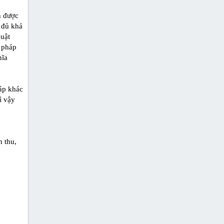
h được
g đủ khả
huật
 pháp
hĩa
áp khác
ì vậy
h thu,