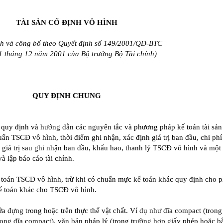
TÀI SẢN CỐ ĐỊNH VÔ HÌNH
h và công bố theo Quyết định số 149/2001/QĐ-BTC
1 tháng 12 năm 2001 của Bộ trưởng Bộ Tài chính)
QUY ĐỊNH CHUNG
 quy định và hướng dẫn các nguyên tắc và phương pháp kế toán tài sản
n TSCĐ vô hình, thời điểm ghi nhận, xác định giá trị ban đầu, chi phí
 giá trị sau ghi nhận ban đầu, khấu hao, thanh lý TSCĐ vô hình và một
à lập báo cáo tài chính.
toán TSCĐ vô hình, trừ khi có chuẩn mực kế toán khác quy định cho 
ế toán khác cho TSCĐ vô hình.
a đựng trong hoặc trên thực thể vật chất. Ví dụ như đĩa compact (trong
ong đĩa compact), văn bản pháp lý (trong trường hợp giấy phép hoặc b