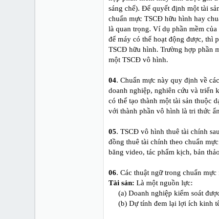
sáng chế). Để quyết định một tài s
chuẩn mực TSCĐ hữu hình hay chuẩ
là quan trọng. Ví dụ phần mềm của 
để máy có thể hoạt động được, thì
TSCĐ hữu hình. Trường hợp phần mề
một TSCĐ vô hình.
04
. Chuẩn mực này quy định về các 
doanh nghiệp, nghiên cứu và triển kh
có thể tạo thành một tài sản thuộc d
với thành phần vô hình là tri thức ẩ
05
. TSCĐ vô hình thuê tài chính sa
đồng thuê tài chính theo chuẩn mực
băng video, tác phẩm kịch, bản thả
06
. Các thuật ngữ trong chuẩn mực
Tài sản:
Là một nguồn lực:
(a) Doanh nghiệp kiểm soát được
(b) Dự tính đem lại lợi ích kinh 