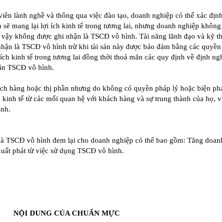
iên lành nghề và thông qua việc đào tạo, doanh nghiệp có thể xác địn
 sẽ mang lại lợi ích kinh tế trong tương lai, nhưng doanh nghiệp khôn
vì vậy không được ghi nhận là TSCĐ vô hình. Tài năng lãnh đạo và kỹ t
ận là TSCĐ vô hình trừ khi tài sản này được bảo đảm bằng các quyền
 ích kinh tế trong tương lai đồng thời thoả mãn các quy định về định ng
ận TSCĐ vô hình.
ch hàng hoặc thị phần nhưng do không có quyền pháp lý hoặc biện ph
h kinh tế từ các mối quan hệ với khách hàng và sự trung thành của họ, v
ình.
i mà TSCĐ vô hình đem lại cho doanh nghiệp có thể bao gồm: Tăng doan
 xuất phát từ việc sử dụng TSCĐ vô hình.
NỘI DUNG CỦA CHUẨN MỰC