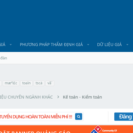
GIÁ
PHƯƠNG PHÁP THẨM ĐỊNH GIÁ
DỮ LIỆU GIÁ
 đàn
mæ°ì£c
toaìn
tscä
vã´
LIỆU CHUYÊN NGÀNH KHÁC
Kế toán - Kiểm toán