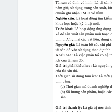
Tài sản cố định vô hình: Là tài sản
nắm giữ, sử dụng trong sản xuất, k
chuẩn ghi nhận TSCĐ vô hình.
Nghiên cứu:
Là hoạt động tìm kiếm 
khoa học hoặc kỹ thuật mới.
Triển khai:
Là hoạt động ứng dụng 
kế để sản xuất sản phẩm mới hoặc đ
tính thương mại các vật liệu, dụng 
Nguyên giá:
Là toàn bộ các chi phí
tài sản đó vào sử dụng theo dự tính.
Khấu hao:
Là việc phân bổ có hệ th
ích của tài sản đó.
Giá trị phải khấu hao:
Là nguyên giá
của tài sản đó.
Thời gian sử dụng hữu ích: Là thời
tính bằng:
(a) Thời gian mà doanh nghiệp 
(b) Số lượng sản phẩm, hoặc các 
sản.
Giá trị thanh lý:
Là giá trị ước tính