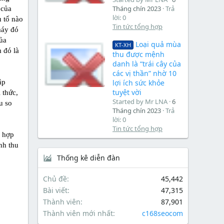
Tháng chín 2023
Trả
 của
lời: 0
 tố nào
Tin tức tổng hợp
máy đó
ủa
Loại quả mùa
KT-XH
 đó là
thu được mệnh
danh là “trái cây của
các vị thần” nhờ 10
ập
lợi ích sức khỏe
tuyệt vời
 thức,
Started by Mr LNA
6
u so
Tháng chín 2023
Trả
lời: 0
Tin tức tổng hợp
g hợp
nh thu
Thống kê diễn đàn
Chủ đề
45,442
Bài viết
47,315
Thành viên
87,901
Thành viên mới nhất
c168seocom