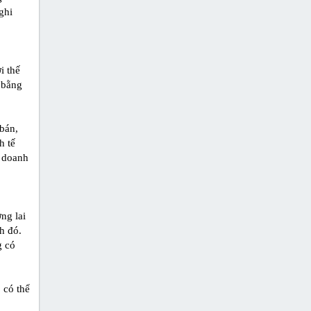
ghi
i thế
 bằng
bán,
h tế
u doanh
ng lai
h đó.
g có
 có thể