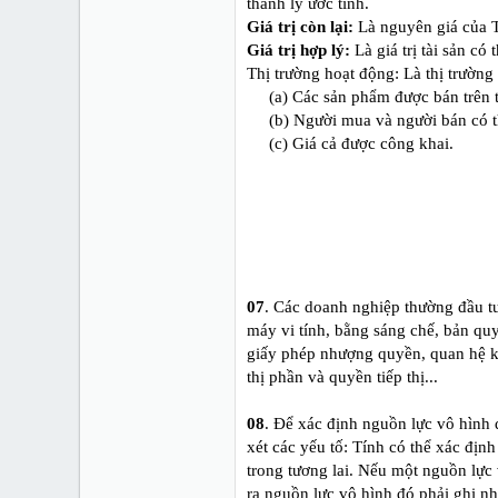
thanh lý ước tính.
Giá trị còn lại:
Là nguyên giá của TS
Giá trị hợp lý:
Là giá trị tài sản có
Thị trường hoạt động: Là thị trường
(a) Các sản phẩm được bán trên t
(b) Người mua và người bán có t
(c) Giá cả được công khai.
07
. Các doanh nghiệp thường đầu t
máy vi tính, bằng sáng chế, bản qu
giấy phép nhượng quyền, quan hệ k
thị phần và quyền tiếp thị...
08
. Để xác định nguồn lực vô hình
xét các yếu tố: Tính có thể xác địn
trong tương lai. Nếu một nguồn lực
ra nguồn lực vô hình đó phải ghi nhậ