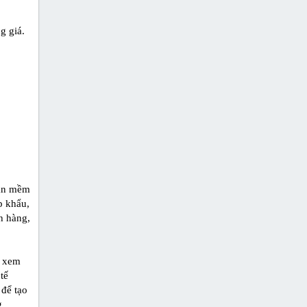
g giá.
hần mềm
p khẩu,
h hàng,
i xem
tế
 để tạo
g