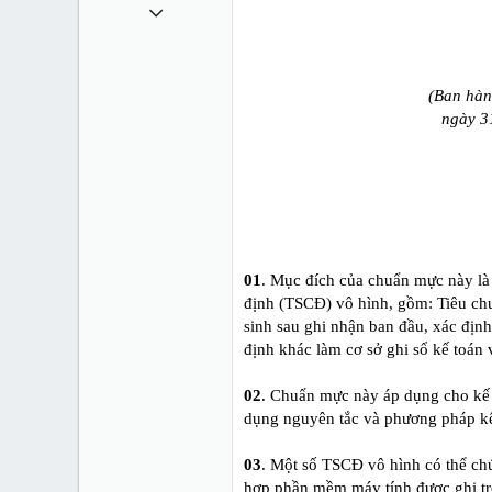
1 Tháng mười một 2010
49,065
13
(Ban hàn
38
ngày 3
01
. Mục đích của chuẩn mực này là
định (TSCĐ) vô hình, gồm: Tiêu chuẩ
sinh sau ghi nhận ban đầu, xác định
định khác làm cơ sở ghi sổ kế toán v
02
. Chuẩn mực này áp dụng cho kế 
dụng nguyên tắc và phương pháp k
03
. Một số TSCĐ vô hình có thể chứ
hợp phần mềm máy tính được ghi tr