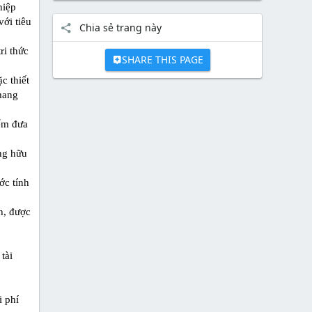
hiệp
ới tiêu
Chia sẻ trang này
ri thức
SHARE THIS PAGE
c thiết
mang
iểm đưa
ng hữu
ớc tính
h, được
tài
i phí