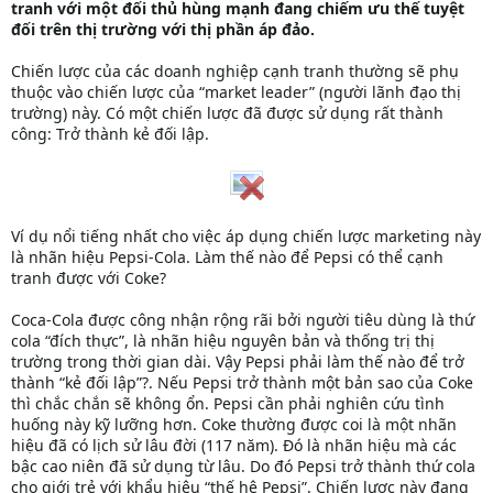
tranh với một đối thủ hùng mạnh đang chiếm ưu thế tuyệt
đối trên thị trường với thị phần áp đảo.
Chiến lược của các doanh nghiệp cạnh tranh thường sẽ phụ
thuộc vào chiến lược của “market leader” (người lãnh đạo thị
trường) này. Có một chiến lược đã được sử dụng rất thành
công: Trở thành kẻ đối lập.
Ví dụ nổi tiếng nhất cho việc áp dụng chiến lược marketing này
là nhãn hiệu Pepsi-Cola. Làm thế nào để Pepsi có thể cạnh
tranh được với Coke?
Coca-Cola được công nhận rộng rãi bởi người tiêu dùng là thứ
cola “đích thực”, là nhãn hiệu nguyên bản và thống trị thị
trường trong thời gian dài. Vậy Pepsi phải làm thế nào để trở
thành “kẻ đối lập”?. Nếu Pepsi trở thành một bản sao của Coke
thì chắc chắn sẽ không ổn. Pepsi cần phải nghiên cứu tình
huống này kỹ lưỡng hơn. Coke thường được coi là một nhãn
hiệu đã có lịch sử lâu đời (117 năm). Đó là nhãn hiệu mà các
bậc cao niên đã sử dụng từ lâu. Do đó Pepsi trở thành thứ cola
cho giới trẻ với khẩu hiệu “thế hệ Pepsi”. Chiến lược này đang