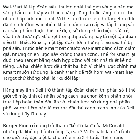
Wal-Mart là tập đoàn siêu thị lớn nhất thế giới với giá bán mọi
sản phẩm cực thấp và khách hàng cũng thuộc tầng lớp có thu
nhập thấp hơn một chút. Vì thế tập đoàn siêu thị Target ra đời
đã định hướng vào nhóm khách hàng cao cấp và tập trung vào
các sản phẩm được thiết kế đẹp, sử dụng khẩu hiệu “vừa rẻ,
vừa thời thượng”. Mắc kẹt trong thị trường này là một tập đoàn
siêu thị khác, Kmart, một tập đoàn lớn nhưng ít lâu sau thì bị
phá sản. Trước tiên Kmart bắt chước Wal-mart bằng cách giảm
giá, nhưng chiến lược này không thành công. Thế rồi Kmart lại
đuổi theo Target bằng cách hợp đồng với các nhà thiết kế nổi
tiếng. Cả hai chiến lược đều thất bại bởi vì chiến lược chính mà
Kmart muốn sử dụng là cạnh tranh để “tốt hơn” Wal-mart hay
Target chứ không phải là “kẻ đối lập”.
Hãng máy tính Dell trở thành tập đoàn chiếm thị phần số 1 thế
giới về máy tính cá nhân bằng cách lựa chọn kênh phân phối
trực tiếp hoàn toàn đối lập với chiến lược sử dụng nhà phân
phối và các tiệm bán lẻ mà các đối thủ cạnh tranh lớn của Dell
sử dụng bấy lâu nay.
Burger King cố gắng trở thành “kẻ đối lập” của McDonald
nhưng đã không thành công. Tại sao? McDonald là nơi dành
cho giới trẻ, đặc biệt là cho trẻ em từ 2-6 tuổi. Thế nhưng