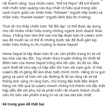
rất thành công. Qua nhiều năm, “thế hệ Pepsi” đã trở thành
một chiến lược quảng cáo duy nhất có hiệu quả trong việc
cạnh tranh giữa các nhãn hiệu “follower” (người tiếp bước) và
nhãn hiệu “market leader” (người lãnh đạo thị trường).
Thực tế cho thấy chiến lược “kẻ đối lập” có thể được áp dụng
cho rất nhiều nhãn hiệu trong những ngành kinh doanh khác
nhau. Chẳng hạn làm thế nào mà tập đoàn bán lẻ Lowe’s sinh
sau đẻ muộn lại có thể đi những bước dài để đuổi gần kịp
nhãn hiệu thống trị thị trường là Home Depot?
Home Depot là tập đoàn bán lẻ các sản phẩm trang trí và cải
tạo nhà cửa lâu đời. Tuy nhiên theo truyền thống thì thiết kế
điểm bán của Home Depot trông khá lộn xộn, do đó lúc đầu
cách thiết kế như vậy có hấp dẫn lớn hơn với nam giới. Vì thế,
Lowe’s đã cố gắng để làm khác biệt chính mình. Hãng tỏ ra gọn
gàng và sạch sẽ hơn với các đường đi lối lại rộng rãi và hệ
thống ánh sáng rõ ràng hơn, chú trọng đặc biệt đến khách
hàng nữ. Kết quả là Lowe’s nhanh chóng trở thành nơi đặc biệt
hấp dẫn đối với phụ nữ và phát triển rất nhanh thành chuỗi
siêu thị bán sản phẩm trang trí và cải tạo vào bậc nhất.
Kẻ trung gian dễ thất bại