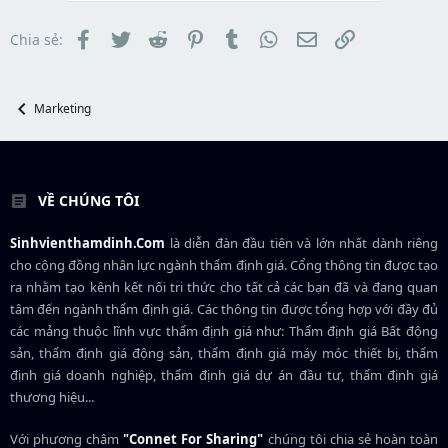
r
t
đ
a
ầ
Facebook
Twitter
Reddit
Pinterest
Tumblr
WhatsApp
Email
Link
Chia sẻ:
r
u
t
e
r
Marketing
VỀ CHÚNG TÔI
Sinhvienthamdinh.Com
là diễn đàn đầu tiên và lớn nhất dành riêng
cho cộng đồng nhân lực ngành
thẩm định giá
. Cổng thông tin được tạo
ra nhằm tạo kênh kết nối tri thức cho tất cả các bạn đã và đang quan
tâm đến ngành thẩm định giá. Các thông tin được tổng hợp với đầy đủ
các mảng thuộc lĩnh vực thẩm định giá như: Thẩm định giá Bất động
sản, thẩm định giá động sản, thẩm định giá máy móc thiết bị, thẩm
định giá doanh nghiệp, thẩm định giá dự án đầu tư, thẩm định giá
thương hiệu...
Với phương châm
"Connet For Sharing"
chúng tôi chia sẻ hoàn toàn