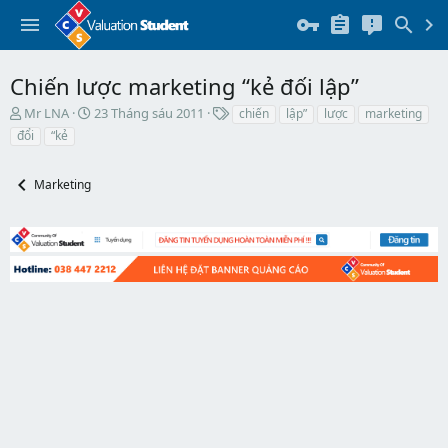
Chiến lược marketing “kẻ đối lập”
T
N
T
Mr LNA
23 Tháng sáu 2011
chiến
lập”
lược
marketing
h
g
h
đổi
“kẻ
r
à
ẻ
e
y
a
b
Marketing
d
ắ
s
t
t
đ
a
ầ
r
u
t
e
r