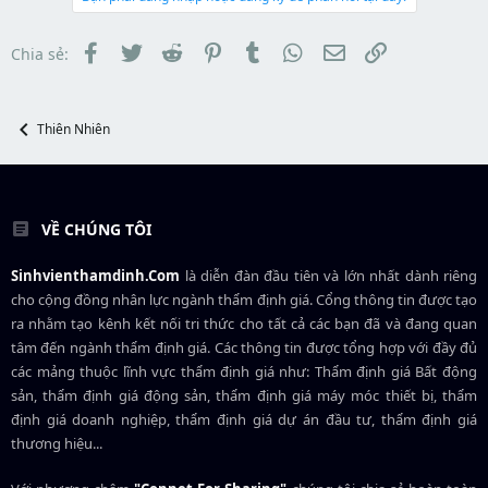
e
s
t
r
t
đ
a
ầ
Facebook
Twitter
Reddit
Pinterest
Tumblr
WhatsApp
Email
Link
Chia sẻ:
r
u
t
e
r
Thiên Nhiên
VỀ CHÚNG TÔI
Sinhvienthamdinh.Com
là diễn đàn đầu tiên và lớn nhất dành riêng
cho cộng đồng nhân lực ngành
thẩm định giá
. Cổng thông tin được tạo
ra nhằm tạo kênh kết nối tri thức cho tất cả các bạn đã và đang quan
tâm đến ngành thẩm định giá. Các thông tin được tổng hợp với đầy đủ
các mảng thuộc lĩnh vực thẩm định giá như: Thẩm định giá Bất động
sản, thẩm định giá động sản, thẩm định giá máy móc thiết bị, thẩm
định giá doanh nghiệp, thẩm định giá dự án đầu tư, thẩm định giá
thương hiệu...