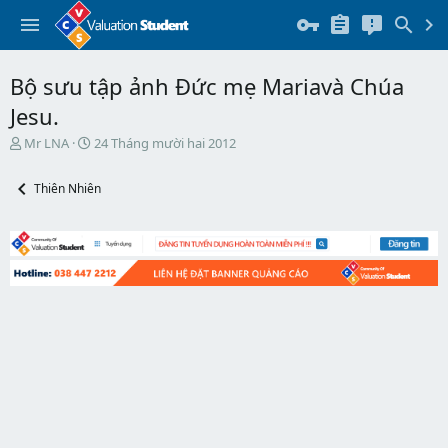
Bộ sưu tập ảnh Đức mẹ Mariavà Chúa
Jesu.
T
N
Mr LNA
24 Tháng mười hai 2012
h
g
r
à
Thiên Nhiên
e
y
a
b
d
ắ
s
t
t
đ
a
ầ
r
u
t
e
r