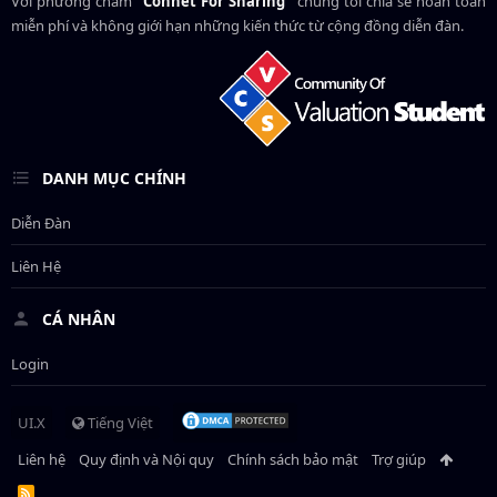
Với phương châm
"Connet For Sharing"
chúng tôi chia sẻ hoàn toàn
miễn phí và không giới hạn những kiến thức từ cộng đồng diễn đàn.
DANH MỤC CHÍNH
Diễn Đàn
Liên Hệ
CÁ NHÂN
Login
UI.X
Tiếng Việt
Liên hệ
Quy định và Nội quy
Chính sách bảo mật
Trợ giúp
R