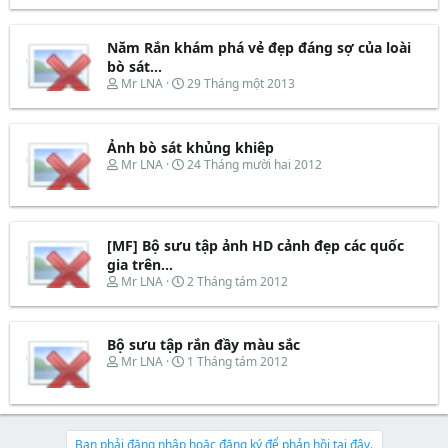
a
ầ
e
y
r
u
a
b
t
d
ắ
Năm Rắn khám phá vẻ đẹp đáng sợ của loài
e
s
t
bò sát...
r
t
đ
T
N
Mr LNA
29 Tháng một 2013
a
ầ
h
g
r
u
r
à
t
e
y
e
Ảnh bò sát khủng khiêp
a
b
r
d
ắ
T
N
Mr LNA
24 Tháng mười hai 2012
s
t
h
g
t
đ
r
à
a
ầ
e
y
r
u
a
b
t
d
ắ
[MF] Bộ sưu tập ảnh HD cảnh đẹp các quốc
e
s
t
gia trên...
r
t
đ
T
N
Mr LNA
2 Tháng tám 2012
a
ầ
h
g
r
u
r
à
t
e
y
e
Bộ sưu tập rắn đầy màu sắc
a
b
r
d
ắ
T
N
Mr LNA
1 Tháng tám 2012
s
t
h
g
t
đ
r
à
a
ầ
e
y
r
u
a
b
t
d
ắ
Bạn phải đăng nhập hoặc đăng ký để phản hồi tại đây.