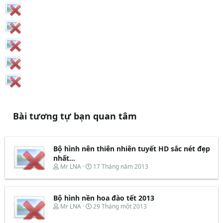
Bài tương tự bạn quan tâm
Bộ hình nên thiên nhiên tuyết HD sắc nét đẹp
nhất...
T
N
Mr LNA
17 Tháng năm 2013
h
g
r
à
e
y
Bộ hình nền hoa đào tết 2013
a
b
d
ắ
T
N
Mr LNA
29 Tháng một 2013
s
t
h
g
t
đ
r
à