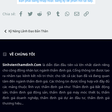
a
b
Bạn phải đăng nhập hoặc đăng ký để phản hồi tại đây.
e
d
ắ
r
s
t
t
đ
Facebook
Twitter
Reddit
Pinterest
Tumblr
WhatsApp
Email
Link
Chia sẻ:
a
ầ
r
u
t
e
Kỹ Năng Lãnh Đạo Bản Thân
r
VỀ CHÚNG TÔI
Sinhvienthamdinh.Com
là diễn đàn đầu tiên và lớn nhất dành riêng
cho cộng đồng nhân lực ngành
thẩm định giá
. Cổng thông tin được tạo
ra nhằm tạo kênh kết nối tri thức cho tất cả các bạn đã và đang quan
tâm đến ngành thẩm định giá. Các thông tin được tổng hợp với đầy đủ
các mảng thuộc lĩnh vực thẩm định giá như: Thẩm định giá Bất động
sản, thẩm định giá động sản, thẩm định giá máy móc thiết bị, thẩm
định giá doanh nghiệp, thẩm định giá dự án đầu tư, thẩm định giá
thương hiệu...