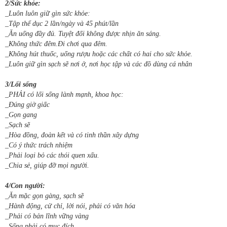
2/Sức khỏe:
_Luôn luôn giữ gìn sức khỏe:
_Tập thể dục 2 lần/ngày và 45 phút/lần
_Ăn uống đầy đủ. Tuyệt đối không được nhịn ăn sáng.
_Không thức đêm.Đi chơi qua đêm.
_Không hút thuốc, uống rượu hoặc các chất có hai cho sức khỏe.
_Luôn giữ gìn sạch sẽ nơi ở, nơi học tập và các đồ dùng cá nhân
3/Lối sống
_PHẢI có lối sống lành mạnh, khoa học:
_Đúng giờ giấc
_Gọn gang
_Sạch sẽ
_Hòa đồng, đoàn kết và có tinh thần xây dựng
_Có ý thức trách nhiệm
_Phải loại bỏ các thói quen xấu.
_Chia sẻ, giúp đỡ mọi người.
4/Con người:
_Ăn mặc gọn gàng, sạch sẽ
_Hành động, cử chỉ, lời nói, phải có văn hóa
_Phải có bản lĩnh vững vàng
_Sống phải có mục đích