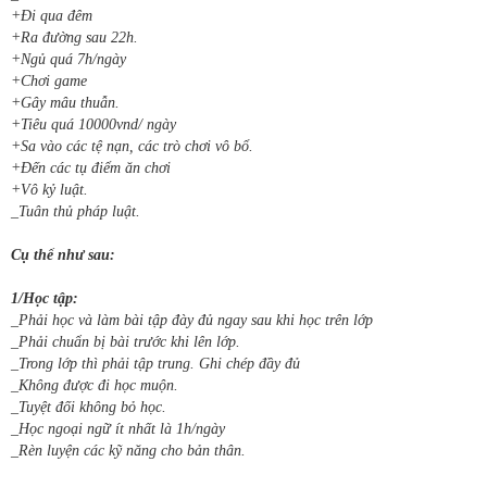
+Đi qua đêm
+Ra đường sau 22h.
+Ngủ quá 7h/ngày
+Chơi game
+Gây mâu thuẫn.
+Tiêu quá 10000vnd/ ngày
+Sa vào các tệ nạn, các trò chơi vô bổ.
+Đến các tụ điểm ăn chơi
+Vô kỷ luật.
_Tuân thủ pháp luật.
Cụ thể như sau:
1/Học tập:
_Phải học và làm bài tập đày đủ ngay sau khi học trên lớp
_Phải chuẩn bị bài trước khi lên lớp.
_Trong lớp thì phải tập trung. Ghi chép đầy đủ
_Không được đi học muộn.
_Tuyệt đối không bỏ học.
_Học ngoại ngữ ít nhất là 1h/ngày
_Rèn luyện các kỹ năng cho bản thân.