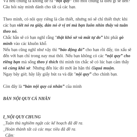
Và nếu chúng ta không đề ra
“nội quy”
cho mỗi chúng ta điều gì sẽ đến?
Câu hỏi này mình dành cho tất cả các bạn.
Theo mình, có nội quy riêng là cần thiết, nhưng nó sẽ chỉ thiết thực khi
các bạn
viết nó ra giấy, dán nó ở vị trí mà bạn luôn nhìn thấy và tuân
theo nó.
Chắc hẳn sẽ có bạn nghĩ rằng “
thật khổ sở và mất tự do”
khi phải
gò
mình
vào các khuôn khổ.
Nếu bạn cũng nghĩ như vậy thì
“báo động đỏ”
cho bạn rồi đấy, tin xấu sẽ
đến với bạn chỉ trong nay mai thôi. Nếu bạn không có các
“nội quy” cho
riêng bạn
mà sống
theo ý thích
thì mình tin chắc sẽ có lúc bạn cảm thấy
vô cùng khổ sở
. Nhưng đến lúc đó mới ân hận thì đã
quá muộn.
Ngay bây giờ, hãy lấy giấy bút ra và đặt “
nội quy”
cho chính bạn.
Còn đây là
“bản nội quy cá nhân”
của mình
BẢN NỘI QUY CÁ NHÂN
I_NỘI QUY CHUNG
_Tuân thủ nghiêm ngặt các kế hoạch đã đề ra.
_Hoàn thành tất cả các mục tiêu đã đề ra.
_Cấm: