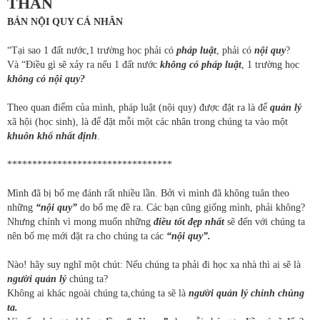
THÂN
BẢN NỘI QUY CÁ NHÂN
“Tại sao 1 đất nước,1 trường học phải có
pháp luật
, phải có
nội quy
?
Và “Điều gì sẽ xảy ra nếu 1 đất nước
không có pháp luật
, 1 trường học
không có nội quy?
Theo quan điểm của mình, pháp luật (nội quy) được đặt ra là để
quản lý
xã hội (học sinh), là để đặt mỗi một các nhân trong chúng ta vào một
khuôn khổ nhất định
.
*********************************
Mình đã bị bố mẹ đánh rất nhiều lần. Bởi vì mình đã không tuân theo
những
“nội quy”
do bố mẹ đề ra. Các bạn cũng giống mình, phải không?
Nhưng chính vì mong muốn những
điều tốt đẹp nhất
sẽ đến với chúng ta
nên bố mẹ mới đặt ra cho chúng ta các
“nội quy”.
Nào! hãy suy nghĩ một chút: Nếu chúng ta phải đi học xa nhà thì ai sẽ là
người quản lý
chúng ta?
Không ai khác ngoài chúng ta,chúng ta sẽ là
người quản lý chính chúng
ta.