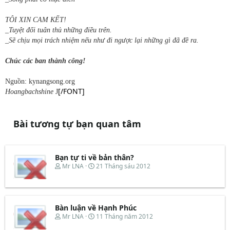
TÔI XIN CAM KẾT!
_Tuyệt đối tuân thủ những điều trên.
_Sẽ chịu mọi trách nhiệm nếu như đi ngược lại những gì đã đề ra.
Chúc các ban thành công!
Nguồn: kynangsong.org
[/FONT]
Hoangbachshine
J
Bài tương tự bạn quan tâm
Bạn tự ti về bản thân?
T
N
Mr LNA
21 Tháng sáu 2012
h
g
r
à
e
y
a
b
d
ắ
Bàn luận về Hạnh Phúc
s
t
T
N
Mr LNA
11 Tháng năm 2012
t
đ
h
g