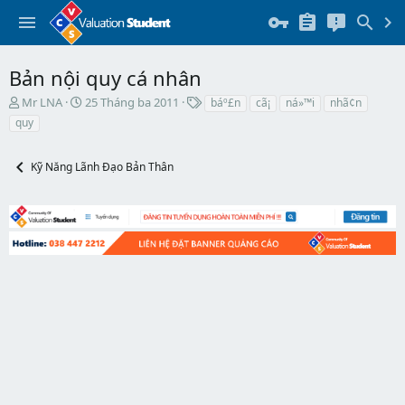
Bản nội quy cá nhân
T
N
T
Mr LNA
25 Tháng ba 2011
báº£n
cã¡
ná»™i
nhã¢n
h
g
h
quy
r
à
ẻ
e
y
a
b
Kỹ Năng Lãnh Đạo Bản Thân
d
ắ
s
t
t
đ
a
ầ
r
u
t
e
r