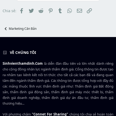
s
t
t
đ
a
ầ
Facebook
Twitter
Reddit
Pinterest
Tumblr
WhatsApp
Email
Link
Chia sẻ:
r
u
t
e
r
Marketing Căn Bản
VỀ CHÚNG TÔI
Sinhvienthamdinh.Com
là diễn đàn đầu tiên và lớn nhất dành riêng
cho cộng đồng nhân lực ngành
thẩm định giá
. Cổng thông tin được tạo
ra nhằm tạo kênh kết nối tri thức cho tất cả các bạn đã và đang quan
tâm đến ngành thẩm định giá. Các thông tin được tổng hợp với đầy đủ
các mảng thuộc lĩnh vực thẩm định giá như: Thẩm định giá Bất động
sản, thẩm định giá động sản, thẩm định giá máy móc thiết bị, thẩm
định giá doanh nghiệp, thẩm định giá dự án đầu tư, thẩm định giá
thương hiệu...
Với phương châm
"Connet For Sharing"
chúng tôi chia sẻ hoàn toàn