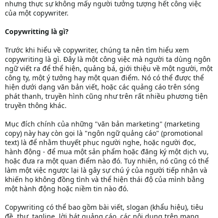
nhưng thực sự không mấy người tưởng tượng hết công việc
của một copywriter.
Copywritting là gì?
Trước khi hiểu về copywriter, chúng ta nên tìm hiểu xem
copywriting là gì. Đây là một công việc mà người ta dùng ngôn
ngữ viết ra để thể hiện, quảng bá, giới thiệu về một người, một
công ty, một ý tưởng hay một quan điểm. Nó có thể được thể
hiện dưới dạng văn bản viết, hoặc các quảng cáo trên sóng
phát thanh, truyền hình cũng như trên rất nhiều phương tiện
truyền thông khác.
Mục đích chính của những "văn bản marketing" (marketing
copy) này hay còn gọi là "ngôn ngữ quảng cáo" (promotional
text) là để nhằm thuyết phục người nghe, hoặc người đọc,
hành động - để mua một sản phẩm hoặc đăng ký một dịch vụ,
hoặc đưa ra một quan điểm nào đó. Tuy nhiên, nó cũng có thể
làm một việc ngược lại là gây sự chú ý của người tiếp nhận và
khiến họ không đồng tình và thể hiện thái độ của mình bằng
một hành động hoặc niềm tin nào đó.
Copywriting có thể bao gồm bài viết, slogan (khẩu hiệu), tiêu
đề, thư, tagline, lời hát quảng cáo, các nội dung trên mạng,