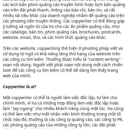
các kịch bản phim quảng cáo truyền hình hoặc kịch bản quảng
cáo trên đài phát thanh, thông cáo báo chí, bản tin, và rất
nhiều tài liệu khác của doanh nghiệp nhằm để quảng cáo trên
các phương tiện truyền thông. Các copywriter có thể đóng góp
ý tưởng và ngôn từ của họ cho các ấn phẩm quảng cáo, như
các cataloge, bản tin, phim quảng cáo, brochures, postcards,
website, email, thư, và các hình thức quảng cáo khác.
Trên các website, copywriting thể hiện ở phương pháp viết và
sử dụng từ ngữ có khả năng tăng thứ hạng của website trên
các công cụ tìm kiếm. Thường được hiểu là "content writing" -
soạn nội dung. Người viết phải soạn nội dung một cách chiến
lược để các công cụ tìm kiếm có thể dễ dàng tìm thấy trang
web của mình.
Copywriter là ai?
Một copywriter có thể là người làm việc độc lập, tự làm cho
chính mình, vì họ có những hợp đồng làm việc độc lập hoặc
làm "tay ngang" cho nhiều khách hàng cùng một lúc. Họ cũng
có thể làm việc như một nhân viên bình thường trong một tổ
chức nào đó, thường là các công ty quảng cáo, các công ty PR,
các phòng quảng cáo của những công ty lớn, các đài phát