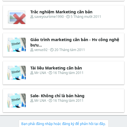
a
ầ
e
y
r
u
a
b
t
d
ắ
Trắc nghiệm Marketing căn bản
e
s
t
T
N
saveyourtime1990
5 Tháng mười 2011
r
t
đ
h
g
a
ầ
r
à
r
u
e
y
t
a
b
e
d
ắ
Giáo trình marketing căn bản - Hv công nghệ
r
s
t
bưu...
t
đ
T
N
venus92
20 Tháng tám 2011
a
ầ
h
g
r
u
r
à
t
e
y
e
Tài liêu Marketing căn bản
a
b
r
d
ắ
T
N
Mr LNA
16 Tháng tám 2011
s
t
h
g
t
đ
r
à
a
ầ
e
y
r
u
a
b
t
d
ắ
Sale- Không chỉ là bán hàng
e
s
t
T
N
Mr LNA
16 Tháng tám 2011
r
t
đ
h
g
a
ầ
r
à
r
u
e
y
t
a
b
e
d
ắ
Bạn phải đăng nhập hoặc đăng ký để phản hồi tại đây.
r