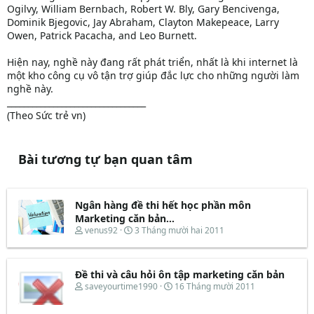
Ogilvy, William Bernbach, Robert W. Bly, Gary Bencivenga,
Dominik Bjegovic, Jay Abraham, Clayton Makepeace, Larry
Owen, Patrick Pacacha, and Leo Burnett.
Hiện nay, nghề này đang rất phát triển, nhất là khi internet là
một kho công cụ vô tận trợ giúp đắc lực cho những người làm
nghề này.
_________________________________
(Theo Sức trẻ vn)
Bài tương tự bạn quan tâm
Ngân hàng đề thi hết học phần môn
Marketing căn bản...
T
N
venus92
3 Tháng mười hai 2011
h
g
r
à
e
y
Đề thi và câu hỏi ôn tập marketing căn bản
a
b
d
ắ
T
N
saveyourtime1990
16 Tháng mười 2011
s
t
h
g
t
đ
r
à