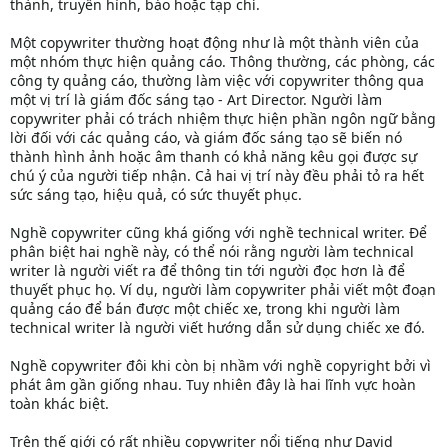
thành, truyền hình, báo hoặc tạp chí.
Một copywriter thường hoạt động như là một thành viên của
một nhóm thực hiện quảng cáo. Thông thường, các phòng, các
công ty quảng cáo, thường làm việc với copywriter thông qua
một vị trí là giám đốc sáng tạo - Art Director. Người làm
copywriter phải có trách nhiệm thực hiện phần ngôn ngữ bằng
lời đối với các quảng cáo, và giám đốc sáng tạo sẽ biến nó
thành hình ảnh hoặc âm thanh có khả năng kêu gọi được sự
chú ý của người tiếp nhận. Cả hai vị trí này đều phải tỏ ra hết
sức sáng tạo, hiệu quả, có sức thuyết phục.
Nghề copywriter cũng khá giống với nghề technical writer. Để
phân biệt hai nghề này, có thể nói rằng người làm technical
writer là người viết ra để thông tin tới người đọc hơn là để
thuyết phục họ. Ví dụ, người làm copywriter phải viết một đoạn
quảng cáo để bán được một chiếc xe, trong khi người làm
technical writer là người viết hướng dẫn sử dụng chiếc xe đó.
Nghề copywriter đôi khi còn bị nhầm với nghề copyright bởi vì
phát âm gần giống nhau. Tuy nhiên đây là hai lĩnh vực hoàn
toàn khác biệt.
Trên thế giới có rất nhiều copywriter nổi tiếng như David