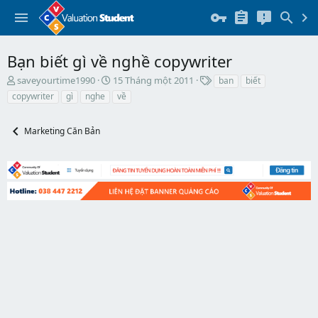
Bạn biết gì về nghề copywriter
T
N
T
saveyourtime1990
15 Tháng một 2011
ban
biết
h
g
h
copywriter
gì
nghe
về
r
à
ẻ
e
y
a
b
Marketing Căn Bản
d
ắ
s
t
t
đ
a
ầ
r
u
t
e
r