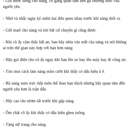
- Gọi nước uống cho nàng, cố gắng quan tâm đến gu thưởng thức của
người yêu.
- Nhớ và nhắc ngày kỷ niệm hai đứa quen nhau trước khi nàng thốt ra.
- Gửi mail cho nàng và nói bất cứ chuyện gì cũng được.
- Khi cô ấy cảm thấy bất an, bạn hãy nhìn vào mắt của nàng và nói không
ai trên thế gian này hợp với bạn hơn nàng.
- Hãy gọi điện cho cô ấy ngay khi bạn lên xe hay lên máy bay đi công tác.
- Tìm mọi cách làm nàng mỉm cười khi thấy có dấu hiệu ủ ê.
- Rủ nàng xem trực tiếp môn thể thao bạn thích nhưng hãy quan tâm đến
người yêu hơn là trận đấu.
- Hãy cạo râu tươm tất trước khi gặp nàng.
- Ôm chặt cô ấy khi thấy có dấu hiệu ghen tuông.
- Tặng nữ trang cho nàng.