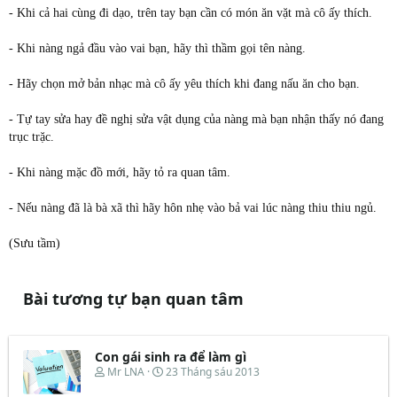
- Khi cả hai cùng đi dạo, trên tay bạn cần có món ăn vặt mà cô ấy thích.
- Khi nàng ngả đầu vào vai bạn, hãy thì thầm gọi tên nàng.
- Hãy chọn mở bản nhạc mà cô ấy yêu thích khi đang nấu ăn cho bạn.
- Tự tay sửa hay đề nghị sửa vật dụng của nàng mà bạn nhận thấy nó đang
trục trặc.
- Khi nàng mặc đồ mới, hãy tỏ ra quan tâm.
- Nếu nàng đã là bà xã thì hãy hôn nhẹ vào bả vai lúc nàng thiu thiu ngủ.
(Sưu tầm)
Bài tương tự bạn quan tâm
Con gái sinh ra để làm gì
T
N
Mr LNA
23 Tháng sáu 2013
h
g