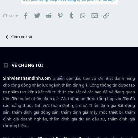
r
s
t
t
đ
a
ầ
Facebook
Twitter
Reddit
Pinterest
Tumblr
WhatsApp
Email
Link
Chia sẻ:
r
u
t
e
r
Xóm con trai
VỀ CHÚNG TÔI
Sinhvienthamdinh.Com
là diễn đàn đầu tiên và lớn nhất dành riêng
cho cộng đồng nhân lực ngành
thẩm định giá
. Cổng thông tin được tạo
ra nhằm tạo kênh kết nối tri thức cho tất cả các bạn đã và đang quan
tâm đến ngành thẩm định giá. Các thông tin được tổng hợp với đầy đủ
các mảng thuộc lĩnh vực thẩm định giá như: Thẩm định giá Bất động
sản, thẩm định giá động sản, thẩm định giá máy móc thiết bị, thẩm
định giá doanh nghiệp, thẩm định giá dự án đầu tư, thẩm định giá
thương hiệu...