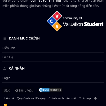
Với phương châm
"Connet For Sharing"
chúng tôi chia sẻ hoàn toàn
miễn phí và không giới hạn những kiến thức từ cộng đồng diễn đàn.
DANH MỤC CHÍNH
Diễn Đàn
Liên Hệ
CÁ NHÂN
Login
UI.X
Tiếng Việt
Liên hệ
Quy định và Nội quy
Chính sách bảo mật
Trợ giúp
R