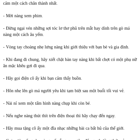
cảm một cách chân thành nhất.
- Mời nàng xem phim.
- Đừng ngại vén những sợi tóc lơ thơ phủ trên mắt hay dính trên gò má
nàng một cách âu yếm.
- Vòng tay choàng nhẹ lưng nàng khi giới thiệu với bạn bè và gia đình.
- Khi đang đi chung, hãy xiết chặt bàn tay nàng khi bất chợt có một phụ nữ
ăn mặc khêu gợi đi qua.
- Hãy gọi điện cô ấy khi bạn cảm thấy buồn.
- Hôn nhẹ lên gò má người yêu khi tạm biệt sau một buổi tối vui vẻ.
- Nài nỉ xem một tấm hình nàng chụp khi còn bé.
- Nếu nghe nàng thút thít trên điện thoại thì hãy chạy đến ngay.
- Hãy mua tặng cô ấy một đĩa nhạc những bài ca bất hủ của thế giới.