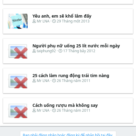
r
à
e
y
a
b
d
ắ
Yêu anh, em sẽ khổ lắm đấy
s
t
T
N
Mr LNA
29 Tháng một 2013
t
đ
h
g
a
ầ
r
à
r
u
e
y
t
a
b
e
d
ắ
Người phụ nữ uống 25 lít nước mỗi ngày
r
s
t
T
N
taiphung92
17 Tháng bảy 2012
t
đ
h
g
a
ầ
r
à
r
u
e
y
t
a
b
e
d
ắ
25 cách làm rung động trái tim nàng
r
s
t
T
N
Mr LNA
26 Tháng năm 2011
t
đ
h
g
a
ầ
r
à
r
u
e
y
t
a
b
e
d
ắ
Cách uống rượu mà không say
r
s
t
T
N
Mr LNA
26 Tháng năm 2011
t
đ
h
g
a
ầ
r
à
r
u
e
y
t
a
b
e
d
ắ
Bạn phải đăng nhập hoặc đăng ký để phản hồi tại đây.