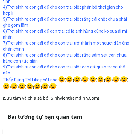
tình
4)Trời sinh ra con gái để cho con trai biết phân bố thời gian cho
hợp lí
5)Trời sinh ra con gái để cho con trai biết rằng cái chết chưa phải
ghê gớm lắm
6)Trời sinh ra con gái để con trai có là anh hùng cũng ko qua ải mĩ
nhân.
7)Trời sinh ra con gái để cho con trai trở thành một người đàn ông
chân chính
8)Trời sinh ra con gái để cho con trai biết rằng sấm sét còn chưa
bằng cơn tức giận
9)Trời sinh ra con gái để cho con trai biết con gái quan trọng thế
nào.
)
)
)
)
)
)
)
)
)
Thấy Đúng Thì Like phát nào
)
)
)
)
)
)
)
(Sưu tầm và chia sẻ bởi Sinhvienthamdinh.Com)
Bài tương tự bạn quan tâm