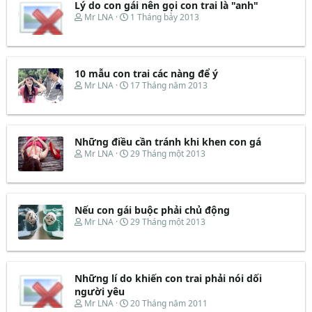
Lý do con gái nên gọi con trai là "anh"
T
N
Mr LNA
1 Tháng bảy 2013
h
g
r
à
e
y
a
b
d
ắ
10 mẫu con trai các nàng để ý
s
t
T
N
Mr LNA
17 Tháng năm 2013
t
đ
h
g
a
ầ
r
à
r
u
e
y
t
a
b
e
d
ắ
Những điều cần tránh khi khen con gá
r
s
t
T
N
Mr LNA
29 Tháng một 2013
t
đ
h
g
a
ầ
r
à
r
u
e
y
t
a
b
e
d
ắ
Nếu con gái buộc phải chủ động
r
s
t
T
N
Mr LNA
29 Tháng một 2013
t
đ
h
g
a
ầ
r
à
r
u
e
y
t
a
b
e
d
ắ
Những lí do khiến con trai phải nói dối
r
s
t
người yêu
t
đ
T
N
Mr LNA
20 Tháng năm 2011
a
ầ