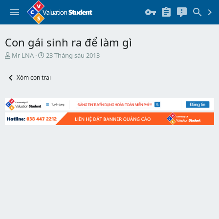
Con gái sinh ra để làm gì
T
N
Mr LNA
23 Tháng sáu 2013
h
g
r
à
Xóm con trai
e
y
a
b
d
ắ
s
t
t
đ
a
ầ
r
u
t
e
r