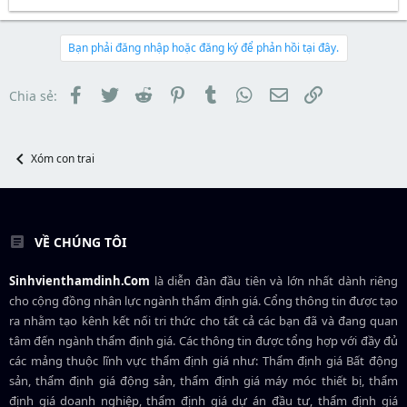
h
g
r
u
r
à
t
e
y
e
a
b
Bạn phải đăng nhập hoặc đăng ký để phản hồi tại đây.
r
d
ắ
s
t
t
đ
Facebook
Twitter
Reddit
Pinterest
Tumblr
WhatsApp
Email
Link
Chia sẻ:
a
ầ
r
u
t
e
Xóm con trai
r
VỀ CHÚNG TÔI
Sinhvienthamdinh.Com
là diễn đàn đầu tiên và lớn nhất dành riêng
cho cộng đồng nhân lực ngành
thẩm định giá
. Cổng thông tin được tạo
ra nhằm tạo kênh kết nối tri thức cho tất cả các bạn đã và đang quan
tâm đến ngành thẩm định giá. Các thông tin được tổng hợp với đầy đủ
các mảng thuộc lĩnh vực thẩm định giá như: Thẩm định giá Bất động
sản, thẩm định giá động sản, thẩm định giá máy móc thiết bị, thẩm
định giá doanh nghiệp, thẩm định giá dự án đầu tư, thẩm định giá