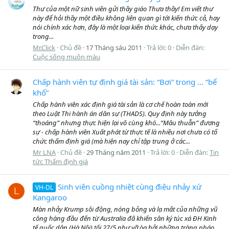
Thư của một nữ sinh viên gửi thầy giáo Thưa thầy! Em viết thư
này để hỏi thầy một điều không liên quan gì tới kiến thức cả, hay
nói chính xác hơn, đây là một loại kiến thức khác, chưa thấy dạy
trong...
Mr.Click
Chủ đề
17 Tháng sáu 2011
Trả lời: 0
Diễn đàn:
Cuộc sống muôn màu
Chấp hành viên tự định giá tài sản: “Bơi” trong … “bể
khổ”
Chấp hành viên xác định giá tài sản là cơ chế hoàn toàn mới
theo Luật Thi hành án dân sự (THADS). Quy định này tưởng
“thoáng” nhưng thực hiện lại vô cùng khó...“Mâu thuẫn” đương
sự - chấp hành viên Xuất phát từ thực tế là nhiều nơi chưa có tổ
chức thẩm định giá (mà hiện nay chỉ tập trung ở các...
Mr LNA
Chủ đề
29 Tháng năm 2011
Trả lời: 0
Diễn đàn:
Tin
tức Thẩm định giá
Sinh viên cuồng nhiệt cùng điệu nhảy xứ
VH-DL
L
Kangaroo
Màn nhảy Krump sôi động, nóng bỏng và lạ mắt của những vũ
công hàng đầu đến từ Australia đã khiến sân ký túc xá ĐH Kinh
tế quốc dân (Hà Nội) tối 27/5 như vỡ òa bởi những tràng pháo