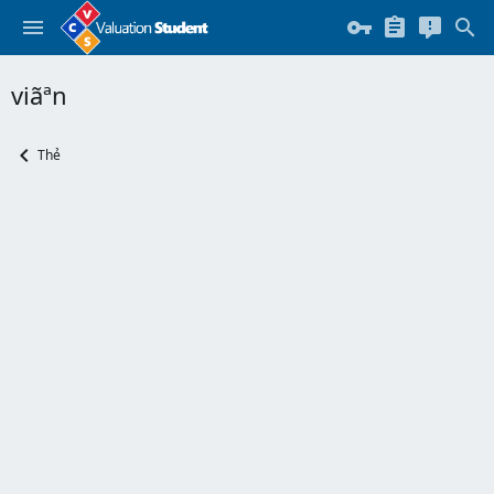
viãªn
Thẻ