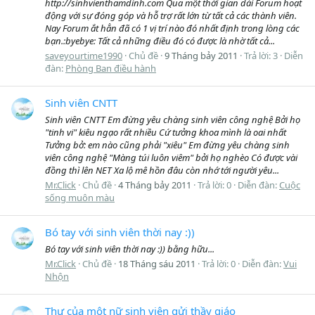
http://sinhvienthamdinh.com Qua một thời gian dài Forum hoạt
động với sự đóng góp và hỗ trợ rất lớn từ tất cả các thành viên.
Nay Forum ắt hẳn đã có 1 vị trí nào đó nhất định trong lòng các
bạn.:byebye: Tất cả những điều đó có được là nhờ tất cả...
saveyourtime1990
Chủ đề
9 Tháng bảy 2011
Trả lời: 3
Diễn
đàn:
Phòng Ban điều hành
Sinh viên CNTT
Sinh viên CNTT Em đừng yêu chàng sinh viên công nghệ Bởi họ
"tinh vi" kiêu ngạo rất nhiều Cứ tưởng khoa mình là oai nhất
Tưởng bở: em nào cũng phải "xiêu" Em đừng yêu chàng sinh
viên công nghệ "Màng túi luôn viêm" bởi họ nghèo Có được vài
đồng thì lên NET Xa lộ mê hồn đâu còn nhớ tới người yêu...
Mr.Click
Chủ đề
4 Tháng bảy 2011
Trả lời: 0
Diễn đàn:
Cuộc
sống muôn màu
Bó tay với sinh viên thời nay :))
Bó tay với sinh viên thời nay :)) bằng hữu...
Mr.Click
Chủ đề
18 Tháng sáu 2011
Trả lời: 0
Diễn đàn:
Vui
Nhộn
Thư của một nữ sinh viên gửi thầy giáo