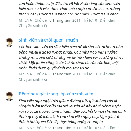
vừa hoàn thành cuộc điều tra xã hội về lối sống của sinh viên
hiện nay. Sinh viên được chọn mẫu ngẫu nhiên tại ba trường
thành viên (Trường ĐH Khoa học Tự nhiên, Trường ĐH Khoa...
Mr LNA
Chủ đề
8 Tháng tám 2011
Trả lời: 0
Diễn đàn:
Chuyện sinh viên
Sinh viên và thói quen “muộn”
Các bạn sinh viên và rất nhiều teen đổ lỗi cho việc đi học muộn
bằng nhiều lí do vô lí khác nhau. Có nhiều lí do nghe tưởng
chừng rất buồn cười nhưng nó lại hiển hiện với số lượng nhiều
vô kể. Một phần cũng là do ý thức chưa tốt của các bạn, một
phần là do được quyết định mọi việc và tự...
Mr LNA
Chủ đề
8 Tháng tám 2011
Trả lời: 3
Diễn đàn:
Chuyện sinh viên
Bệnh ngủ gật trong lớp của sinh viên
Sinh viên ngủ ngật trên giảng đường bây giờ không còn là
chuyện hiếm thấy nữa mà trái lại vấn đề này nó thường xuyên
xảy ra có xu hướng tăng nhanh. Đây có phải là một chuyện bình
thường hay là một bệnh của sinh viên ngày nay. Ngủ gật trở
thành thói quen Đến lớp học hàng ngày, chúng ta...
Mr LNA
Chủ đề
8 Tháng tám 2011
Trả lời: 0
Diễn đàn: