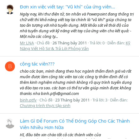
Đơn xin việc viết tay: "Vũ khí" của ứng viên...
Ngày nay, khi thư điện tử, tin nhắn và Powerpoint đang thống trị
chữ viết thì khả năng viết tay lại chính là “vũ khí” giúp chúng ta
tạo ấn tượng với nhà tuyển dụng. Một khảo sát về thái độ của
nhà tuyển dụng với kỹ năng viết tay của ứng viên cho kết quả: -
Một nửa các công ty...
Mr LNA
Chủ đề
26 Tháng bảy 2011
Trả lời: 0
Diễn đàn:
Kỹ
Năng Viết Hồ Sơ & Trả Lời Phỏng Vấn
cộng tác viên???
B
chào các bạn, mình đang theo học ngành thẩm định giá và rất
muốn được làm cộng tác viên tại các công ty thẩm định để có
thêm kinh nghiệm nhưng mình không rõ quy trình tuyển dụng
và đào tạo ra sao. các bạn có thể tư vấn giúp mình được không
thanks nha binh.ptfv@gmail.com
binh.ptfv
Chủ đề
23 Tháng bảy 2011
Trả lời: 3
Diễn đàn:
Chương trình thực tập sinh
Làm Gì Để Forum Có Thể Đóng Góp Cho Các Thành
Viên Nhiều Hơn Nữa
HI, đầu tiên xin chào tất cả các thành viên của