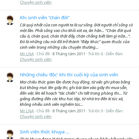
Chuyện sinh viên
Khi sinh viên “chán đời”
Cái quý nhất của con người ta là sự sống. Đời người chỉ sống có
một lần. Phải sống sao cho khỏi xót xa, ân hận... “Chán đời quá
cậu à, chán quá, chán thật đấy, chán chẳng biết làm gì nữa…”.
Đó là những câu nói đã trở thành “điệp khúc” quen thuộc của
sinh viên trong những câu chuyện thường...
Mr LNA
Chủ đề
8 Tháng tám 2011
Trả lời: 0
Diễn đàn:
Chuyện sinh viên
Những chiêu ‘độc’ khi thi cuối kỳ của sinh viên
Mọi chiêu thức gian lận được huy động, từ việc ghi phao bằng
bút không mực lên giấy thi, ghi bài làm vào giấy thi mua sẵn,
đến việc lên kế hoạch “tác chiến” chi tiết trong phòng thi… Từ
giảng đường đến các khu học tập, từ nhà trọ đến kí túc xá,
không nhiều sinh viên nghiêm túc...
Mr LNA
Chủ đề
8 Tháng tám 2011
Trả lời: 0
Diễn đàn:
Chuyện sinh viên
Sinh viên thức khuya ...
Thức khuya đang là tình trạng chung xảy ra ở hầu hết sinh viên