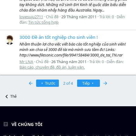
tay không dứt. Những nữ sinh ĐH Kinh tế quốc dân biểu diễn
chào đón nhóm nhảy hàng đầu Australia. Ngay...
lovesuju2711
Chủ đề
29 Tháng năm 2011
Trả lời: 0
Diễn
đàn:
Tin tức tổng hợp
3000 Đề án tốt nghiệp cho sinh viên !
Nhằm thuận lợi cho việc viết báo cáo tốt nghiệp của sinh viên!
mình xin chia sẻ 3000 đề tài mà mình sưu tầm đc! Links:
http://www.filesonic.com/file/994158484/3000_de_tai_TN.rar
Mr LNA
Chủ đề
26 Tháng năm 2011
Trả lời: 0
Diễn đàn:
Báo cáo, chuyên đề, đồ án, luận văn.
First
Last
Trước
2 of 4
Tiếp
Thẻ
VỀ CHÚNG TÔI