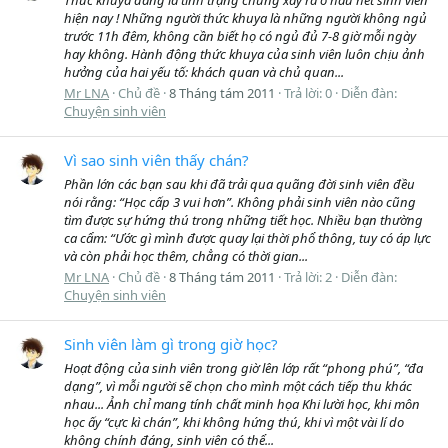
hiện nay ! Những người thức khuya là những người không ngủ
trước 11h đêm, không cần biết họ có ngủ đủ 7-8 giờ mỗi ngày
hay không. Hành động thức khuya của sinh viên luôn chịu ảnh
hưởng của hai yếu tố: khách quan và chủ quan...
Mr LNA
Chủ đề
8 Tháng tám 2011
Trả lời: 0
Diễn đàn:
Chuyện sinh viên
Vì sao sinh viên thấy chán?
Phần lớn các bạn sau khi đã trải qua quãng đời sinh viên đều
nói rằng: “Học cấp 3 vui hơn”. Không phải sinh viên nào cũng
tìm được sự hứng thú trong những tiết học. Nhiều bạn thường
ca cẩm: “Ước gì mình được quay lại thời phổ thông, tuy có áp lực
và còn phải học thêm, chẳng có thời gian...
Mr LNA
Chủ đề
8 Tháng tám 2011
Trả lời: 2
Diễn đàn:
Chuyện sinh viên
Sinh viên làm gì trong giờ học?
Hoạt động của sinh viên trong giờ lên lớp rất “phong phú”, “đa
dạng”, vì mỗi người sẽ chọn cho mình một cách tiếp thu khác
nhau... Ảnh chỉ mang tính chất minh họa Khi lười học, khi môn
học ấy “cực kì chán”, khi không hứng thú, khi vì một vài lí do
không chính đáng, sinh viên có thể...