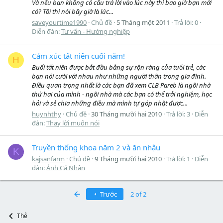
Và nếu bạn không có câu trả lời vào lúc này thì bao giờ bạn mới
có? Tôi thì nói bây giờ là lúc...
saveyourtime1990
Chủ đề
5 Tháng một 2011
Trả lời: 0
Diễn đàn:
Tư vấn - Hướng nghiệp
Cảm xúc tất niên cuối năm!
H
Buổi tất niên được bắt đầu bằng sự rộn ràng của tuối trẻ, các
bạn nói cười với nhau như những người thân trong gia đình.
Điều quan trọng nhất là các bạn đã xem CLB Pareb là ngôi nhà
thứ hai của mình - ngôi nhà mà các bạn có thể trải nghiệm, học
hỏi và sẻ chia những điều mà mình tự góp nhặt được...
huynhthy
Chủ đề
30 Tháng mười hai 2010
Trả lời: 3
Diễn
đàn:
Thay lời muốn nói
Truyền thống khoa năm 2 và ăn nhậu
K
kajsanfarm
Chủ đề
9 Tháng mười hai 2010
Trả lời: 1
Diễn
đàn:
Ảnh Cá Nhân
First
Trước
2 of 2
Thẻ