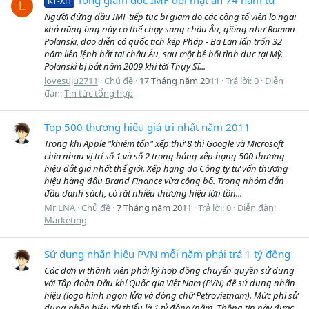
Tổng giám đốc IMF đối mặt án 74 năm tù
KT-XH
L
Người đứng đầu IMF tiếp tục bị giam do các công tố viên lo ngại
khả năng ông này có thể chạy sang châu Âu, giống như Roman
Polanski, đạo diễn có quốc tịch kép Pháp - Ba Lan lẩn trốn 32
năm liền lệnh bắt tại châu Âu, sau một bê bối tình dục tại Mỹ.
Polanski bị bắt năm 2009 khi tới Thụy Sĩ...
lovesuju2711
Chủ đề
17 Tháng năm 2011
Trả lời: 0
Diễn
đàn:
Tin tức tổng hợp
Top 500 thương hiệu giá trị nhất năm 2011
Trong khi Apple "khiêm tốn" xếp thứ 8 thì Google và Microsoft
chia nhau vị trí số 1 và số 2 trong bảng xếp hạng 500 thương
hiệu đắt giá nhất thế giới. Xếp hạng do Công ty tư vấn thương
hiệu hàng đầu Brand Finance vừa công bố. Trong nhóm dẫn
đầu danh sách, có rất nhiều thương hiệu lớn tồn...
Mr LNA
Chủ đề
7 Tháng năm 2011
Trả lời: 0
Diễn đàn:
Marketing
Sử dụng nhãn hiệu PVN mỗi năm phải trả 1 tỷ đồng
Các đơn vị thành viên phải ký hợp đồng chuyển quyền sử dụng
với Tập đoàn Dầu khí Quốc gia Việt Nam (PVN) để sử dụng nhãn
hiệu (logo hình ngọn lửa và dòng chữ Petrovietnam). Mức phí sử
dụng nhãn hiệu tối thiểu là 1 tỷ đồng/năm. Thông tin này được