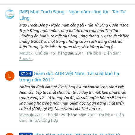
[MF] Mao Trạch Đông - Ngàn năm công tội - Tân Tử
Lăng
Mao Trạch Đông - Ngàn năm công tội - Tân Tử Lăng Cuốn “Mao
Trạch Đông ngàn năm công tội” do nhà xuất bản Thư Tác
Phường ấn hành, ra mắt tại Hồng Công tháng 7-2007 và tới bạn
tháng 6-2008, là một trong những cuốn sách đang được dư
luận Trung Quốc hết sức quan tâm, với những luồng ý...
Mr.Click
Chủ đề
16 Tháng sáu 2011
Trả lời: 0
Diễn đàn:
Ebooks
Giám đốc ADB Việt Nam: ‘Lãi suất khó hạ
KT-XH
L
trong năm 2011’
Nhằm ổn định kinh tế vĩ mô, ông Ayumi Konishi cho rằng Việt
Nam cần tiếp tục thắt chặt tiền tệ và duy trì mức lạm phát thấp
trong vòng 12 - 18 tháng. Do đó, lãi suất ngân hàng sẽ khó có
khả năng hạ trong năm nay. Giám đốc Ngân hàng Phát triển
châu Á (ADB) tại Việt Nam Ayumi Konishi vừa có...
lovesuju2711
Chủ đề
29 Tháng năm 2011
Trả lời: 0
Diễn
đàn:
Tin tức tổng hợp