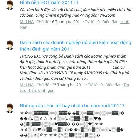
Hình nền HOT năm 2011 !!!
Các tấm hình đặc sắc rất chi là cool, làm hình nền miễn chê nha
các bạn, cùng chiêm ngưỡng nào ^^ Nguồn: Vn-Zoom
Mr LNA
Chủ đề
6 Tháng ba 2011
Trả lời: 0
Diễn đàn:
Hình
Nền
Danh sách các doanh nghiệp đủ điều kiện hoạt động
thẩm định giá năm 2011
THÔNG BÁO V/v công bố Danh sách các doanh nghiệp thẩm
định giá, doanh nghiệp có chức năng thẩm định giá đủ điều
kiện hoạt động thẩm định giá năm 2011 _____________ Căn cứ
Nghị định số 101/2005/NĐ-CP ngày 03/8/2005 của Chính phủ
về thẩm định giá; Căn cứ Thông tư số...
Mr LNA
Chủ đề
25 Tháng hai 2011
Trả lời: 0
Diễn đàn:
Tin
tức Thẩm định giá
Những câu chúc tết hay nhất cho năm mới 2011?
☆☆░░▓▓▓▓▓░░░░▓▓▓� �▓░░░▓▓░░░░░░░▓▓░�
��░♫░░☆☆ ☆☆░░░♫░░▓▓░░▓░░♥�
�░▓░▓▓▓░░░░░♥▓▓▓� ��░░░♥░☆☆
☆☆░♫░♥░░▓▓░░▓░♫░� �░▓░░░▓░░░░░♫░░▓�
��░░♫░☆☆ ☆☆░♫░░▓▓░░░░▓░░░�