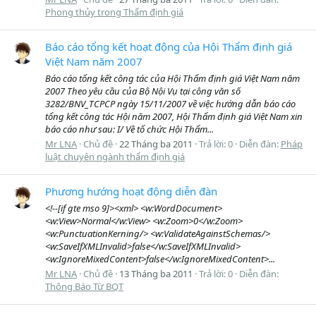
Phong thủy trong Thẩm định giá
Báo cáo tổng kết hoạt động của Hội Thẩm định giá
Việt Nam năm 2007
Báo cáo tổng kết công tác của Hội Thẩm định giá Việt Nam năm
2007 Theo yêu cầu của Bộ Nội Vụ tại công văn số
3282/BNV_TCPCP ngày 15/11/2007 về việc hướng dẫn báo cáo
tổng kết công tác Hội năm 2007, Hội Thẩm định giá Việt Nam xin
báo cáo như sau: I/ Về tổ chức Hội Thẩm...
Mr LNA
Chủ đề
22 Tháng ba 2011
Trả lời: 0
Diễn đàn:
Pháp
luật chuyên ngành thẩm định giá
Phương hướng hoạt động diễn đàn
<!--[if gte mso 9]><xml> <w:WordDocument>
<w:View>Normal</w:View> <w:Zoom>0</w:Zoom>
<w:PunctuationKerning/> <w:ValidateAgainstSchemas/>
<w:SaveIfXMLInvalid>false</w:SaveIfXMLInvalid>
<w:IgnoreMixedContent>false</w:IgnoreMixedContent>...
Mr LNA
Chủ đề
13 Tháng ba 2011
Trả lời: 0
Diễn đàn:
Thông Báo Từ BQT