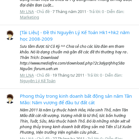
đại diện Ban Luật...
Mr LNA
Chủ đề
7 Tháng năm 2011
Trả lời: 0
Diễn đàn:
Marketing
[Tài Liệu] - Đề thi Nguyên Lý Kế Toán Hk1+hk2 năm
học 2008-2009
Sưu tầm được từ Cô Kỳ ^^ Chia sẻ cho các lứa đàn em tham
khảo. Nó là dạng chuẩn mà gần đề các đề thi thường hay ra .
Thân Trích: Download
http://www.mediafire.com/download.php?2c3alyptjhhq58a
Nguồn: forum.ueh.vn
Mr LNA
Chủ đề
19 Tháng tư 2011
Trả lời: 0
Diễn đàn:
Nguyên Lý Kế Toán
Phong thủy trong kinh doanh bất động sản năm Tân
Mão: Năm vượng để đầu tư đất cát
Năm 2011 là năm Ly thuộc hành Hỏa, Hỏa sinh Thổ, năm Tân
Mão đất cát rất vượng. Vượng nhất là tứ thổ, tức bốn hướng
Thìn, Tuất, Sửu, Mùi thuộc hành Thổ. Đó là những nhận xét về
phong thủy trong kinh doanh bất động sản mà Tiến sĩ Lê Xuân
Phương, Viện trưởng Viện nghiên cứu phát...
Mr LNA
Chủ đề
27 Tháng ba 2011
Trả lời: 0
Diễn đàn: