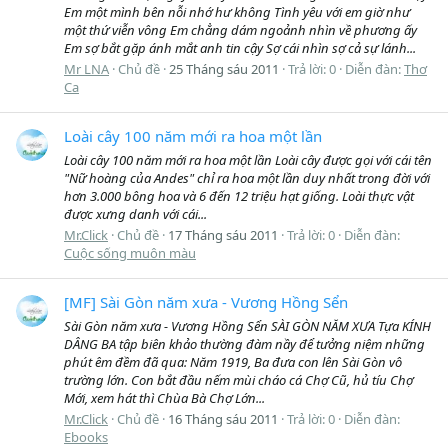
Em một mình bên nỗi nhớ hư không Tình yêu với em giờ như
một thứ viễn vông Em chẳng dám ngoảnh nhìn về phương ấy
Em sợ bắt gặp ánh mắt anh tin cậy Sợ cái nhìn sợ cả sự lánh...
Mr LNA
Chủ đề
25 Tháng sáu 2011
Trả lời: 0
Diễn đàn:
Thơ
Ca
Loài cây 100 năm mới ra hoa một lần
Loài cây 100 năm mới ra hoa một lần Loài cây được gọi với cái tên
"Nữ hoàng của Andes" chỉ ra hoa một lần duy nhất trong đời với
hơn 3.000 bông hoa và 6 đến 12 triệu hạt giống. Loài thực vật
được xưng danh với cái...
Mr.Click
Chủ đề
17 Tháng sáu 2011
Trả lời: 0
Diễn đàn:
Cuộc sống muôn màu
[MF] Sài Gòn năm xưa - Vương Hồng Sển
Sài Gòn năm xưa - Vương Hồng Sển SÀI GÒN NĂM XƯA Tựa KÍNH
DÂNG BA tập biên khảo thường đàm nầy để tưởng niệm những
phút êm đềm đã qua: Năm 1919, Ba đưa con lên Sài Gòn vô
trường lớn. Con bắt đầu nếm mùi cháo cá Chợ Cũ, hủ tíu Chợ
Mới, xem hát thì Chùa Bà Chợ Lớn...
Mr.Click
Chủ đề
16 Tháng sáu 2011
Trả lời: 0
Diễn đàn:
Ebooks