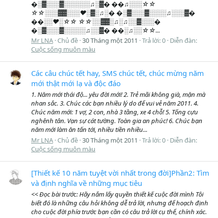
�░▓░░░▓░░░░░░♫░▓� ��♫░░░☆☆
☆☆░░░▓▓░░░♥░▓░♫░� �░▓░░░▓░░░░♫░░░▓�
��░░♥░☆☆ ☆☆░░▓▓░♫░♫░░▓░░░�
�░▓░░░▓░░░░░♫░░▓� ��░♫░░☆☆...
Mr LNA
Chủ đề
30 Tháng một 2011
Trả lời: 0
Diễn đàn:
Cuộc sống muôn màu
Các câu chúc tết hay, SMS chúc tết, chúc mừng năm
mới thật mới lạ và độc đáo
1. Năm mới thái độ... yêu đời mới! 2. Trẻ mãi không già, mặn mà
nhan sắc. 3. Chúc các bạn nhiều lý do để vui vẻ năm 2011. 4.
Chúc năm mới: 1 vợ, 2 con, nhà 3 tầng, xe 4 chỗ! 5. Tống cựu
nghênh tân. Vạn sự cát tường. Toàn gia an phúc! 6. Chúc bạn
năm mới làm ăn tấn tới, nhiều tiền nhiều...
Mr LNA
Chủ đề
30 Tháng một 2011
Trả lời: 0
Diễn đàn:
Cuộc sống muôn màu
[Thiết kế 10 năm tuyệt vời nhất trong đời]Phần2: Tìm
và định nghĩa về những mục tiêu
<< Đọc bài trước: Hãy nắm lấy quyền thiết kế cuộc đời mình Tôi
biết đó là những câu hỏi không dễ trả lời, nhưng để hoạch định
cho cuộc đời phía trước bạn cần có câu trả lời cụ thể, chính xác.