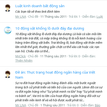
Luật kinh doanh bất động sản
Các bạn tải về theo link đính kèm
Mr LNA
Chủ đề
11 Tháng sáu 2011
Trả lời: 1
Diễn đàn:
Luật
10 động vật khổng lồ dưới đáy đại dương
10 động vật khổng lồ dưới đáy đại dương Là loài cá săn mồi lớn
nhất trên trái đất, cá mập trắng khổng lồ là nỗi kinh hoàng của
hàng trăm động vật biển. Trai khổng lồ, loài động vật thân mềm
lớn nhất thế giới, thường gắn chặt cơ thể vào cát hoặc các rạn
san hô. Chiều dài cơ thể...
Mr.Click
Chủ đề
11 Tháng sáu 2011
Trả lời: 0
Diễn đàn:
Thiên Nhiên
Đề án: Thực trạng hoạt động ngân hàng của Việt
Nam
Sự ra đời hoạt động ngân hàng đánh dấu một bước ngoặt
trong lịch sử phát triển và tiến bộ của con người. Lênin đã coi sự
ra đời ngân hàng như ”Sự phát minh ra lửa” hay “Sự phát minh
ra bánh xe”. Vai trò to lớn của hoạt động ngân hàng đối với sự
phát triển nền kinh tế và xã hội được xuất phát từ...
Mr LNA
Chủ đề
1 Tháng sáu 2011
Trả lời: 0
Diễn đàn:
Báo