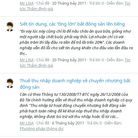
Mr LNA
Chủ đề
20 Tháng bảy 2011
Trả lời: 0
Diễn đàn:
Tin
tức Thẩm định giá
Siết tín dụng, các “ông lớn” bất động sản lên tiếng
“Đi vay lúc này cũng chỉ là để nấu cháo ăn qua bữa, giống như
một người sắp chết buộc phải vay thôi. Lợi nhuận chỉ có vài
phần trăm thì lấy đâu ra tiền để trả lãi trên 20%”. Các doanh
nghiệp vẫn đổ lỗi cho siết tín dụng khiến cho đầu vào lẫn đầu ra
thị...
Mr LNA
Chủ đề
20 Tháng bảy 2011
Trả lời: 0
Diễn đàn:
Tin
tức Thẩm định giá
Thuế thu nhập doanh nghiệp về chuyển nhượng bất
động sản
Căn cứ theo Thông tư 130/2008/TT-BTC ngày 26/12/2008 của
Bộ Tài chính hướng dẫn về thuế thu nhập doanh nghiệp có quy
định "Thu nhập từ hoạt động chuyển nhượng bất động sản
phải hạch toán riêng để kê khai nộp thuế thu nhập doanh
nghiệp, không được bù trừ với thu nhập hoặc lỗ từ các...
Mr LNA
Chủ đề
6 Tháng bảy 2011
Trả lời: 0
Diễn đàn:
Phương pháp thặng dư