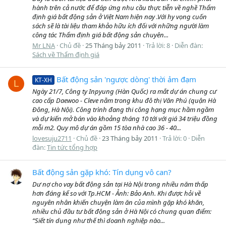
hành trên cả nước để đáp ứng nhu cầu thực tiễn về nghề Thẩm
định giá bất động sản ở Việt Nam hiện nay .Với hy vọng cuốn
sách sẽ là tài liệu tham khảo hữu ích đối với những người làm
công tác Thẩm định giá bất động sản chuyên...
Mr LNA
Chủ đề
25 Tháng bảy 2011
Trả lời: 8
Diễn đàn:
Sách về Thẩm định giá
Bất động sản 'ngược dòng' thời ảm đạm
KT-XH
L
Ngày 21/7, Công ty Inpyung (Hàn Quốc) ra mắt dự án chung cư
cao cấp Daewoo - Cleve nằm trong khu đô thị Văn Phú (quận Hà
Đông, Hà Nội). Công trình đang thi công hạng mục hầm ngầm
và dự kiến mở bán vào khoảng tháng 10 tới với giá 34 triệu đồng
mỗi m2. Quy mô dự án gồm 15 tòa nhà cao 36 - 40...
lovesuju2711
Chủ đề
23 Tháng bảy 2011
Trả lời: 0
Diễn
đàn:
Tin tức tổng hợp
Bất động sản gặp khó: Tín dụng vô can?
Dư nợ cho vay bất động sản tại Hà Nội trong nhiều năm thấp
hơn đáng kể so với Tp.HCM - Ảnh: Bảo Anh. Khi được hỏi về
nguyên nhân khiến chuyện làm ăn của mình gặp khó khăn,
nhiều chủ đầu tư bất động sản ở Hà Nội có chung quan điểm:
“Siết tín dụng như thế thì doanh nghiệp nào...