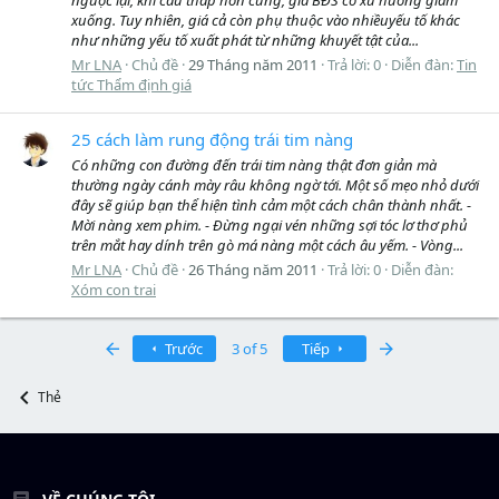
ngược lại, khi cầu thấp hơn cung, giá BĐS có xu hướng giảm
xuống. Tuy nhiên, giá cả còn phụ thuộc vào nhiềuyếu tố khác
như những yếu tố xuất phát từ những khuyết tật của...
Mr LNA
Chủ đề
29 Tháng năm 2011
Trả lời: 0
Diễn đàn:
Tin
tức Thẩm định giá
25 cách làm rung động trái tim nàng
Có những con đường đến trái tim nàng thật đơn giản mà
thường ngày cánh mày râu không ngờ tới. Một số mẹo nhỏ dưới
đây sẽ giúp bạn thể hiện tình cảm một cách chân thành nhất. -
Mời nàng xem phim. - Đừng ngại vén những sợi tóc lơ thơ phủ
trên mắt hay dính trên gò má nàng một cách âu yếm. - Vòng...
Mr LNA
Chủ đề
26 Tháng năm 2011
Trả lời: 0
Diễn đàn:
Xóm con trai
First
Last
Trước
3 of 5
Tiếp
Thẻ