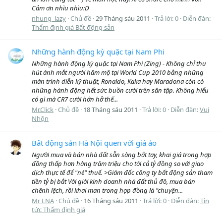
Cảm ơn nhìu nhìu:D
nhung_lazy
Chủ đề
29 Tháng sáu 2011
Trả lời: 0
Diễn đàn:
Thẩm định giá Bất động sản
Những hành động kỳ quặc tại Nam Phi
Những hành động kỳ quặc tại Nam Phi (Zing) - Không chỉ thu
hút ánh mắt người hâm mộ tại World Cup 2010 bằng những
màn trình diễn kỹ thuật, Ronaldo, Kaka hay Maradona còn có
những hành động hết sức buồn cười trên sân tập. Không hiểu
có gì mà CR7 cười hớn hở thế...
Mr.Click
Chủ đề
18 Tháng sáu 2011
Trả lời: 0
Diễn đàn:
Vui
Nhộn
Bất động sản Hà Nội quen với giá ảo
Người mua và bán nhà đất sẵn sàng bắt tay, khai giá trong hợp
đồng thấp hơn hàng trăm triệu cho tới cả tỷ đồng so với giao
dịch thực tế để "né" thuế. >Giám đốc công ty bất động sản tham
tiền tỷ bị bắt Với giới kinh doanh nhà đất thủ đô, mua bán
chênh lệch, rồi khai man trong hợp đồng là "chuyện...
Mr LNA
Chủ đề
16 Tháng sáu 2011
Trả lời: 0
Diễn đàn:
Tin
tức Thẩm định giá