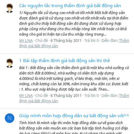
Các nguyên tắc trong thẩm định giá bất động sản
1/ Nguyên tắc sử dụng cao nhất và tốt nhất Một bất động sản
được đánh giá là sử dụng cao nhất và tốt nhất nếu tại thời điểm
định giá cho thấy bất động sản đó đang được sử dụng hợp
pháp cũng như đang cho thu nhập ròng lớn nhất hoặc có khả
năng cho giá trị hiện tại của thu nhập ròng trong...
Mr LNA
Chủ đề
6 Tháng bảy 2011
Trả lời: 0
Diễn đàn:
Thẩm
định giá Bất động sản
1 Bài tập thẩm định giá bất động sản thi thẻ
Bài 1 : Bất động sản cần thẩm định giá là một khu nhà xưởng có
diện tích đất 8.000m2, nhà xưởng có diện tích xây dựng
4.000m2 là nhà trệt tường gạch, vĩ kèo thép, mái tôn, nền xi
măng, chất lượng còn lại 30%, nằm trong khu dân cư. Được biết
: 1. Khu vực này không được tiếp tục sản xuất. Theo...
Mr LNA
Chủ đề
6 Tháng bảy 2011
Trả lời: 0
Diễn đàn:
Thẩm
định giá Bất động sản
Giúp mình môn hợp đồng dân sự bất động sản với^^
N
Tình hình là mình sắp thi môn hợp đồng dân sự về giao dịch
bất động sản nên muốn xin các bạn bài tập tình huống (có đáp
án lun càng tốt^^) về môn học này. Ai có share cho mình với!