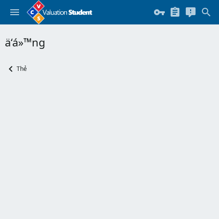
ä‘á»™ng
Thẻ