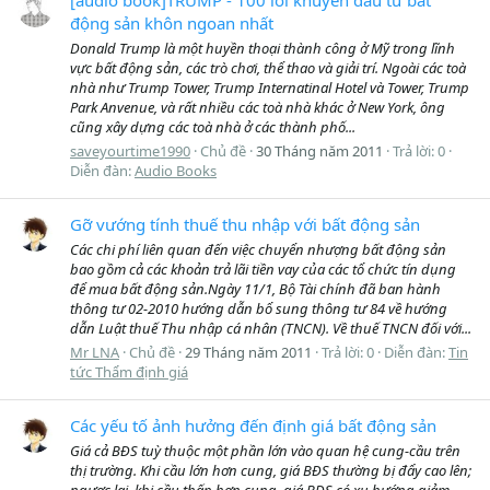
[audio book]TRUMP - 100 lời khuyên đầu tư bất
động sản khôn ngoan nhất
Donald Trump là một huyền thoại thành công ở Mỹ trong lĩnh
vực bất động sản, các trò chơi, thể thao và giải trí. Ngoài các toà
nhà như Trump Tower, Trump Internatinal Hotel và Tower, Trump
Park Anvenue, và rất nhiều các toà nhà khác ở New York, ông
cũng xây dựng các toà nhà ở các thành phố...
saveyourtime1990
Chủ đề
30 Tháng năm 2011
Trả lời: 0
Diễn đàn:
Audio Books
Gỡ vướng tính thuế thu nhập với bất động sản
Các chi phí liên quan đến việc chuyển nhượng bất động sản
bao gồm cả các khoản trả lãi tiền vay của các tổ chức tín dụng
để mua bất động sản.Ngày 11/1, Bộ Tài chính đã ban hành
thông tư 02-2010 hướng dẫn bổ sung thông tư 84 về hướng
dẫn Luật thuế Thu nhập cá nhân (TNCN). Về thuế TNCN đối với...
Mr LNA
Chủ đề
29 Tháng năm 2011
Trả lời: 0
Diễn đàn:
Tin
tức Thẩm định giá
Các yếu tố ảnh hưởng đến định giá bất động sản
Giá cả BĐS tuỳ thuộc một phần lớn vào quan hệ cung-cầu trên
thị trường. Khi cầu lớn hơn cung, giá BĐS thường bị đẩy cao lên;