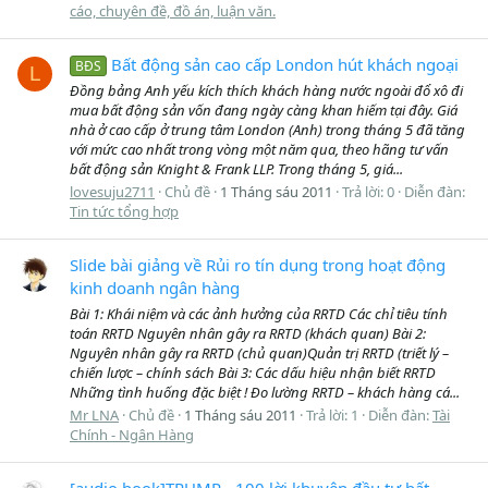
cáo, chuyên đề, đồ án, luận văn.
Bất động sản cao cấp London hút khách ngoại
BĐS
L
Đồng bảng Anh yếu kích thích khách hàng nước ngoài đổ xô đi
mua bất động sản vốn đang ngày càng khan hiếm tại đây. Giá
nhà ở cao cấp ở trung tâm London (Anh) trong tháng 5 đã tăng
với mức cao nhất trong vòng một năm qua, theo hãng tư vấn
bất động sản Knight & Frank LLP. Trong tháng 5, giá...
lovesuju2711
Chủ đề
1 Tháng sáu 2011
Trả lời: 0
Diễn đàn:
Tin tức tổng hợp
Slide bài giảng về Rủi ro tín dụng trong hoạt động
kinh doanh ngân hàng
Bài 1: Khái niệm và các ảnh hưởng của RRTD Các chỉ tiêu tính
toán RRTD Nguyên nhân gây ra RRTD (khách quan) Bài 2:
Nguyên nhân gây ra RRTD (chủ quan)Quản trị RRTD (triết lý –
chiến lược – chính sách Bài 3: Các dấu hiệu nhận biết RRTD
Những tình huống đặc biệt ! Đo lường RRTD – khách hàng cá...
Mr LNA
Chủ đề
1 Tháng sáu 2011
Trả lời: 1
Diễn đàn:
Tài
Chính - Ngân Hàng