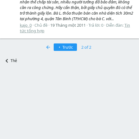
nhận thế chấp tài sản, nhiều người tưởng đã bảo đảm, không
cần ra công chứng. Hãy cẩn thận, bởi giấy chủ quyền đó có thể
trở thành giấy lộn. Bà L. thỏa thuận bán căn nhà diện tích 30m2
tại phường 4, quận Tân Bình (TP.HCM) cho bà C. với...
kajo_0
Chủ đề
19 Tháng một 2011
Trả lời: 0
Diễn đàn:
Tin
tức tổng hợp
First
Trước
2 of 2
Thẻ