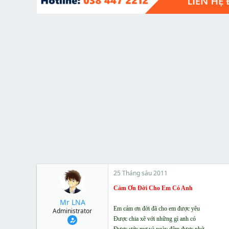
t
e
r
25 Tháng sáu 2011
Cảm Ơn Đời Cho Em Có Anh
Mr LNA
Em cảm ơn đời đã cho em được yêu
Administrator
Được chia xẽ với những gì anh có