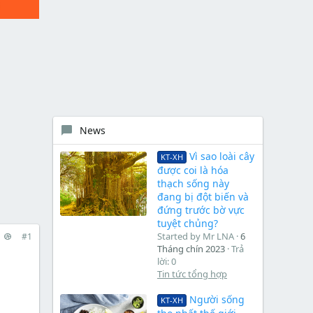
News
Vì sao loài cây
KT-XH
được coi là hóa
thạch sống này
đang bị đột biến và
đứng trước bờ vực
tuyệt chủng?
Started by Mr LNA
6
#1
Tháng chín 2023
Trả
lời: 0
Tin tức tổng hợp
Người sống
KT-XH