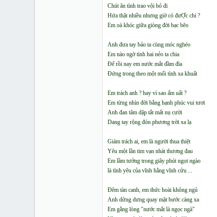
Chút ân tình trao vội bỏ đi
Hứa thật nhiều nhưng giờ có đưỢc chi ?
Em oà khóc giữa giòng đời bạc bẽo
Anh đưa tay bảo ta cùng móc nghéo
Em nào ngờ tình hai nẻo ta chia
Để rồi nay em nước mắt đầm đìa
Đứng trong theo một mối tình xa khuất
Em trách anh ? hay vì sao ấm uất ?
Em từng nhìn đời bằng hạnh phúc vui tươi
Anh đan tâm dập tắt mất nụ cười
Dang tay rộng đón phương trời xa lạ
Giám trách ai, em là người thua thiệt
Yêu một lần tim vạn nhát thương đau
Em lầm tưởng trong giây phút ngọt ngào
là tình yêu của vĩnh hằng vĩnh cửu ...
Đêm tàn canh, em thức hoài không ngủ
Anh dửng dưng quay mặt bước càng xa
Em gằng lòng "nước mắt là ngọc ngà"