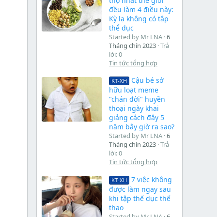
thọ nhất thế giới
đều làm 4 điều này:
Kỳ lạ không có tập
thể dục
Started by Mr LNA
6
Tháng chín 2023
Trả
lời: 0
Tin tức tổng hợp
Cậu bé sở
KT-XH
hữu loạt meme
"chán đời" huyền
thoại ngày khai
giảng cách đây 5
năm bây giờ ra sao?
Started by Mr LNA
6
Tháng chín 2023
Trả
lời: 0
Tin tức tổng hợp
7 việc không
KT-XH
được làm ngay sau
khi tập thể dục thể
thao
Started by Mr LNA
6