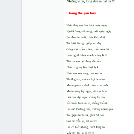
Nhưng te tái, lòng đau ôi nát dạ !!!
Chẳng thể gần hơn
Nhìn thấy em đau được mấy ngày
Người đang sốt nóng, mặt ngây ngây
Em đau ốm mãi, chưa khỏi được
Tôi biết làm gì, giúp em đây.
Công việc triền miên, cuối mùa thi
Làm người khoẻ mạnh, cũng lả đi
Thế mà em lại, đang đau ốm
Phải cố gồng lên, thật lạ kì
Nhìn em sao lòng, quá xót xa
Thương em, mắt cứ trực lệ nhoà
Muốn gần em được thêm chút nữa
Muốn nâng tay ngọc, đỡ mặt hoa
Đôi môi dịu ngọt, chẳng kề môi
Kề thuốc triền miên, chẳng thể rời
Em ơi! Thương quá, thương nhiều quá
Tôi giận mình tôi, ghét đời tôi
Sao em vẫn lại, cứ xa xôi
Em có biết không, buốt lòng tôi
Với em, tôi lại là xa lạ