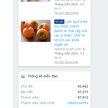
Tháng chín 2023
Trả
lời: 0
Tin tức tổng hợp
Loại quả mùa
KT-XH
thu được mệnh
danh là “trái cây của
các vị thần” nhờ 10
lợi ích sức khỏe
tuyệt vời
Started by Mr LNA
6
Tháng chín 2023
Trả
lời: 0
Tin tức tổng hợp
Thống kê diễn đàn
Chủ đề
45,442
Bài viết
47,315
Thành viên
87,913
Thành viên mới nhất
rikbetcommx