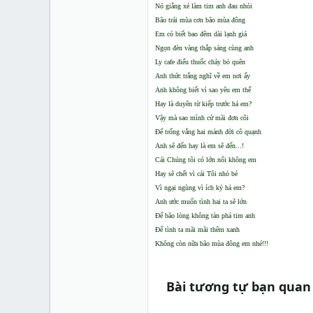
Nó giằng xé làm tim anh đau nhói
Bão trái mùa cơn bão mùa đông
Em có biết bao đêm dài lạnh giá
Ngọn đèn vàng thắp sáng cùng anh
Ly cafe điếu thuốc cháy bỏ quên
Anh thức trắng nghĩ về em nơi ấy
Anh không biết vì sao yêu em thế
Hay là duyên từ kiếp trước hả em?
Vậy mà sao mình cứ mãi đơn côi
Để trống vắng hai mảnh đời cô quạnh
Anh sẽ đến hay là em sẽ đến...!
Cái Chúng tôi có lớn nổi không em
Hay sẽ chết vì cái Tôi nhỏ bé
Vì ngại ngùng vì ích kỷ hả em?
Anh ước muốn tình hai ta sẽ lớn
Để bão lòng không tàn phá tim anh
Để tình ta mãi mãi thêm xanh
Không còn nữa bão mùa đông em nhé!!!
Bài tương tự bạn quan