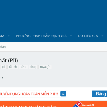
GIÁ
PHƯƠNG PHÁP THẨM ĐỊNH GIÁ
DỮ LIỆU GIÁ
 đàn
ất (PII)
pii
tã¬nh
táº­p
thæ¡
tuyá»ƒn
Ca