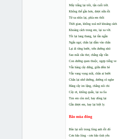
Mây trắng lại trôi, tận cuối trời.
Không thể gần hơn, được nữa rồi
Từ xa nhìn lại, phía em thôi
Thời gian, không xoá mờ khoảng cách
Khoảng cách trong em, lại xa vời.
Tôi lại lang thang, lại tần ngần
Ngẩn ngơ, chân lại dẫm vào chân
Lại đi từng bước, trên đường nhỏ
Sao mãi câu thơ, chẳng sắp vần
Con đường quen thuộc, ngợp tiếng ve
Vẫn hàng cây đứng, giữa đêm hè
Vẫn vang vọng mãi, chân ai bước
Chân lại nhớ đường, đường có nghe
Hàng cây im lặng, chẳng nói chi
Cây ơi, không quấn, lại xa lìa
Tim em còn mở, hay đóng lại
Gần được em, hay lại biệt ly.
Bão mùa đông
Bão lại nổi trong lòng anh rồi đó
Cơn bão lòng - cơn bão tình yêu