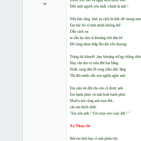
Được ước mơ và ngày đêm được nhớ
1 Tháng mười một 2010
Đến một người yêu nhất -chính là anh !
49,065
Nếu bảo rằng :tình xa cách là tình rât' mong ma
13
Em bác bỏ vì tình mình không thê'
38
Dẫu cách xa
ta vẫn lục tìm cả khoảng trời dâu bể
Để cùng nhau thắp lửa ấm yêu thuong
Trăng dù khuyêt' ,hay khoảng trô'ng chông chê
Hay câu thơ có nữa đời hụt hẫng
Hoặc cung đàn lỡ cung trầm dâu' lặng
Thì đôi mình vẫn vẹn nghĩa nghe anh
Em cảm ơn đời cho em có được anh
Em hạnh phúc và mãi hoài hạnh phúc
Muô'n nói cùng anh trọn đời ,
câu em thích nhất :
"Em yêu anh ! Yêu trọn vẹn cuộc đời ! "
Xa Nhau rồi
Bởi em khờ hay vì anh phản bội