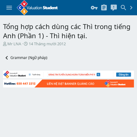
Tổng hợp cách dùng các Thì trong tiếng
Anh (Phần 1) - Thì hiện tại.
T
N
Mr LNA
14 Tháng mười 2012
h
g
r
à
Grammar (Ngữ pháp)
e
y
a
b
d
ắ
s
t
t
đ
a
ầ
r
u
t
e
r