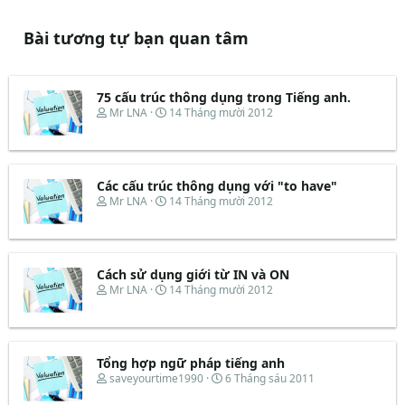
Bài tương tự bạn quan tâm
75 cấu trúc thông dụng trong Tiếng anh.
T
N
Mr LNA
14 Tháng mười 2012
h
g
r
à
e
y
a
b
d
ắ
Các cấu trúc thông dụng với "to have"
s
t
T
N
Mr LNA
14 Tháng mười 2012
t
đ
h
g
a
ầ
r
à
r
u
e
y
t
a
b
e
d
ắ
Cách sử dụng giới từ IN và ON
r
s
t
T
N
Mr LNA
14 Tháng mười 2012
t
đ
h
g
a
ầ
r
à
r
u
e
y
t
a
b
e
d
ắ
Tổng hợp ngữ pháp tiếng anh
r
s
t
T
N
saveyourtime1990
6 Tháng sáu 2011
t
đ
h
g
a
ầ