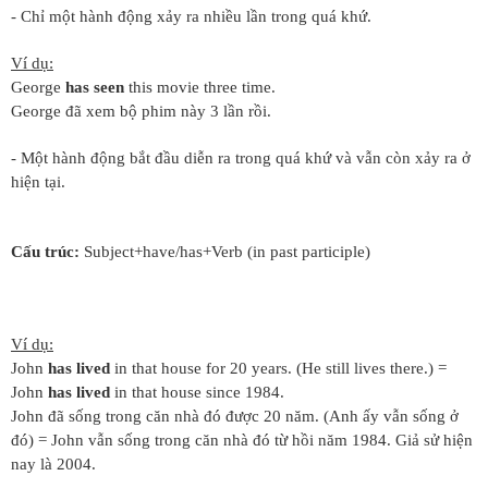
- Chỉ một hành động xảy ra nhiều lần trong quá khứ.
Ví dụ:
George
has seen
this movie three time.
George đã xem bộ phim này 3 lần rồi.
- Một hành động bắt đầu diễn ra trong quá khứ và vẫn còn xảy ra ở
hiện tại.
Cấu trúc:
Subject+have/has+Verb (in past participle)
Ví dụ:
John
has lived
in that house for 20 years. (He still lives there.) =
John
has lived
in that house since 1984.
John đã sống trong căn nhà đó được 20 năm. (Anh ấy vẫn sống ở
đó) = John vẫn sống trong căn nhà đó từ hồi năm 1984. Giả sử hiện
nay là 2004.