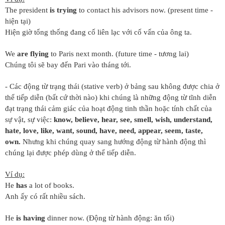
The president
is trying
to contact his advisors now. (present time -
hiện tại)
Hiện giờ tổng thống đang cố liên lạc với cố vấn của ông ta.
We
are flying
to Paris next month. (future time - tương lai)
Chúng tôi sẽ bay đến Pari vào tháng tới.
- Các động từ trạng thái (stative verb) ở bảng sau không được chia ở
thể tiếp diễn (bất cứ thời nào) khi chúng là những động từ tĩnh diễn
đạt trạng thái cảm giác của hoạt động tinh thần hoặc tính chất của
sự vật, sự việc:
know, believe, hear, see, smell, wish, understand,
hate, love, like, want, sound, have, need, appear, seem, taste,
own.
Nhưng khi chúng quay sang hướng động từ hành động thì
chúng lại được phép dùng ở thể tiếp diễn.
Ví dụ:
He
has
a lot of books.
Anh ấy có rất nhiều sách.
He
is having
dinner now. (Động từ hành động: ăn tối)