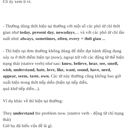
Cô ấy xem ti vi.
- Thường dùng thời hiện tại thường với một số các phó từ chỉ thời
gian như
today, present day, nowadays
,... và với các phó từ chỉ tần
suất như:
always, sometimes, often, every + thời gian ...
- Thì hiện tại đơn thường không dùng để diễn đạt hành động đang
xảy ra ở thời điểm hiện tại (now), ngoại trừ với các động từ thể hiện
trạng thái (stative verb) như sau:
know, believe, hear, see, smell,
wish, understand, hate, love, like, want, sound, have, need,
appear, seem, taste, own.
Các từ này thường cũng không bao giờ
xuất hiện trong thời tiếp diễn (hiện tại tiếp diễn,
quá khứ tiếp diễn...).
Ví dụ khác về thì hiện tại thường:
They
understand
the problem now. (stative verb - động từ chỉ trạng
thái)
Giờ họ đã hiểu vấn đề là gì.