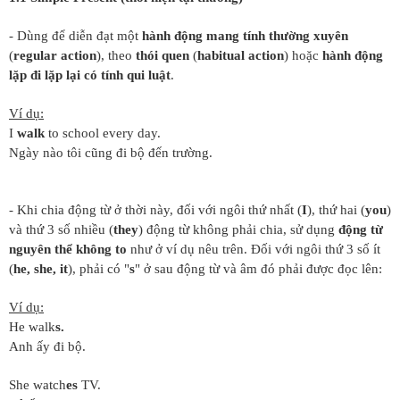
- Dùng để diễn đạt một
hành động mang tính thường xuyên
(
regular action
), theo
thói quen
(
habitual action
) hoặc
hành động
lặp đi lặp lại có tính qui luật
.
Ví dụ:
I
walk
to school every day.
Ngày nào tôi cũng đi bộ đến trường.
- Khi chia động từ ở thời này, đối với ngôi thứ nhất (
I
), thứ hai (
you
)
và thứ 3 số nhiều (
they
) động từ không phải chia, sử dụng
động từ
nguyên thể không to
như ở ví dụ nêu trên. Đối với ngôi thứ 3 số ít
(
he, she,
it
), phải có "
s
" ở sau động từ và âm đó phải được đọc lên:
Ví dụ:
He walk
s.
Anh ấy đi bộ.
She watch
es
TV.