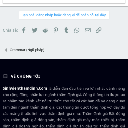
r
à
r
u
e
y
t
a
b
e
d
ắ
Bạn phải đăng nhập hoặc đăng ký để phản hồi tại đây.
r
s
t
t
đ
a
ầ
Facebook
Twitter
Reddit
Pinterest
Tumblr
WhatsApp
Email
Link
Chia sẻ:
r
u
t
e
r
Grammar (Ngữ pháp)
VỀ CHÚNG TÔI
Sinhvienthamdinh.Com
là diễn đàn đầu tiên và lớn nhất dành riêng
cho cộng đồng nhân lực ngành
thẩm định giá
. Cổng thông tin được tạo
ra nhằm tạo kênh kết nối tri thức cho tất cả các bạn đã và đang quan
tâm đến ngành thẩm định giá. Các thông tin được tổng hợp với đầy đủ
các mảng thuộc lĩnh vực thẩm định giá như: Thẩm định giá Bất động
sản, thẩm định giá động sản, thẩm định giá máy móc thiết bị, thẩm
định giá doanh nghiệp, thẩm định giá dự án đầu tư, thẩm định giá