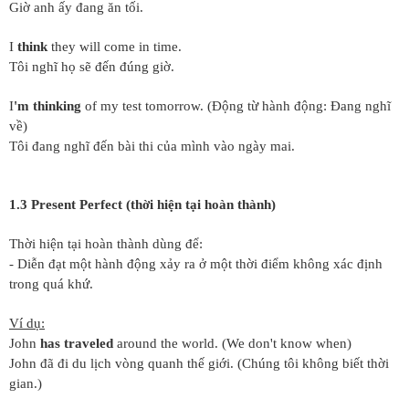
Giờ anh ấy đang ăn tối.
I
think
they will come in time.
Tôi nghĩ họ sẽ đến đúng giờ.
I
'm thinking
of my test tomorrow. (Động từ hành động: Đang nghĩ
về)
Tôi đang nghĩ đến bài thi của mình vào ngày mai.
1.3 Present Perfect (thời hiện tại hoàn thành)
Thời hiện tại hoàn thành dùng để:
- Diễn đạt một hành động xảy ra ở một thời điểm không xác định
trong quá khứ.
Ví dụ:
John
has traveled
around the world. (We don't know when)
John đã đi du lịch vòng quanh thế giới. (Chúng tôi không biết thời
gian.)