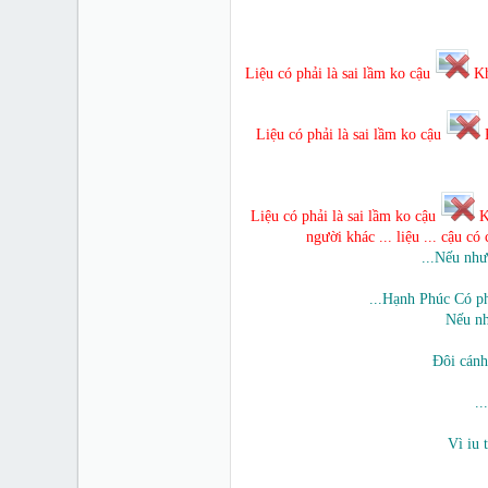
Liệu có phải là sai lầm ko cậu
Kh
Liệu có phải là sai lầm ko cậu
K
Liệu có phải là sai lầm ko cậu
Kh
người khác ... liệu ... cậu c
...Nếu như
...Hạnh Phúc Có ph
Nếu nh
Đôi cánh
..
Vì iu 