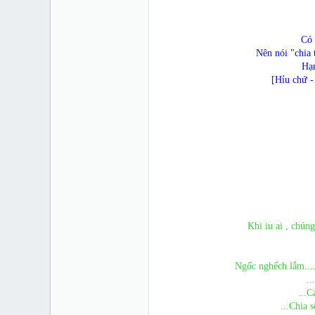
Có 
Nên nói "chia 
Hạn
[Hỉu chứ -
Khi iu ai , chún
Ngốc nghếch lắm....
..
...C
...Chia 