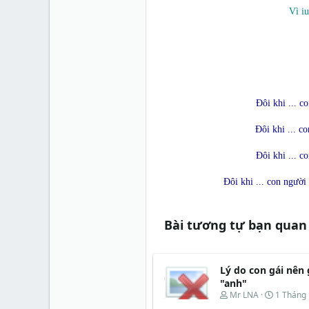
Vì iu
Đôi khi ... c
Đôi khi ... co
Đôi khi ... co
Đôi khi ... con người 
Bài tương tự bạn quan
Lý do con gái nên g
"anh"
T
N
Mr LNA
1 Tháng
h
g