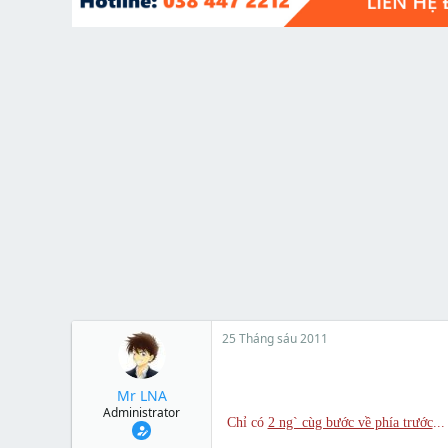
t
e
r
25 Tháng sáu 2011
Mr LNA
Administrator
Chỉ có
2 ng` cùg bước về phía trước
..