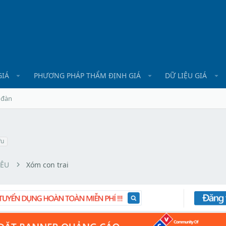
GIÁ
PHƯƠNG PHÁP THẨM ĐỊNH GIÁ
DỮ LIỆU GIÁ
 đàn
ªu
YÊU
Xóm con trai