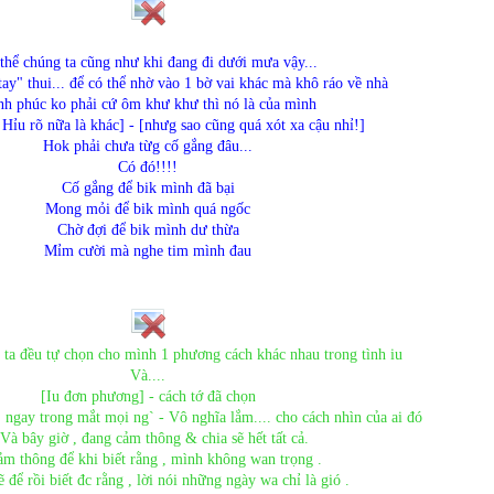
thể chúng ta cũng như khi đang đi dưới mưa vậy...
tay" thui... để có thể nhờ vào 1 bờ vai khác mà khô ráo về nhà
h phúc ko phải cứ ôm khư khư thì nó là của mình
 Hỉu rõ nữa là khác] - [nhưg sao cũng quá xót xa cậu nhỉ!]
Hok phải chưa từg cố gắng đâu...
Có đó!!!!
Cố gắng để bik mình đã bại
Mong mỏi để bik mình quá ngốc
Chờ đợi để bik mình dư thừa
Mỉm cười mà nghe tim mình đau
g ta đều tự chọn cho mình 1 phương cách khác nhau trong tình iu
Và....
[Iu đơn phương] - cách tớ đã chọn
 ngay trong mắt mọi ng` - Vô nghĩa lắm.... cho cách nhìn của ai đó
.Và bây giờ , đang cảm thông & chia sẽ hết tất cả.
ảm thông để khi biết rằng , mình không wan trọng .
sẽ để rồi biết đc rằng , lời nói những ngày wa chỉ là gió .