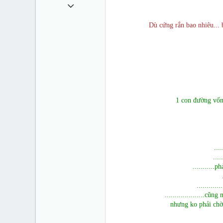
1 Tháng mười một 2010
49,065
Dù cứng rắn bao nhiêu... 
13
38
1 con đường vốn
...
...
...........
..........
....................c
nhưng ko phải chờ 