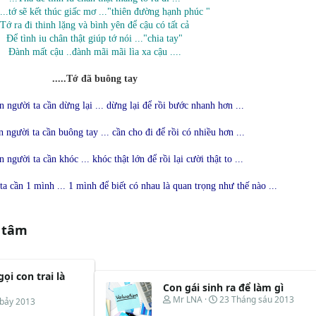
...tớ sẽ kết thúc giấc mơ ..."thiên đường hạnh phúc "
Tớ ra đi thinh lặng và bình yên để cậu có tất cả
Để tình iu chân thật giúp tớ nói ..."chia tay"
Đành mất cậu ..đành mãi mãi lìa xa cậu ....
.....Tớ đã buông tay
on người ta cần dừng lại ... dừng lại để rồi bước nhanh hơn ...
n người ta cần buông tay ... cần cho đi để rồi có nhiều hơn ...
n người ta cần khóc ... khóc thật lớn để rồi lại cười thật to ...
ta cần 1 mình ... 1 mình để biết có nhau là quan trọng như thế nào ...
 tâm
ọi con trai là
Con gái sinh ra để làm gì
T
N
Mr LNA
23 Tháng sáu 2013
 bảy 2013
h
g