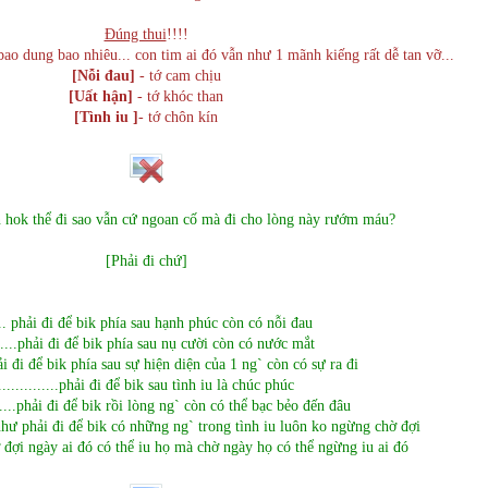
Đúng thui
!!!!
bao dung bao nhiêu... con tim ai đó vẫn như 1 mãnh kiếng rất dễ tan vỡ...
[Nỗi đau]
- tớ cam chịu
[Uất hận]
- tớ khóc than
[Tình iu ]
- tớ chôn kín
 hok thể đi sao vẫn cứ ngoan cố mà đi cho lòng này rướm máu?
[Phải đi chứ]
... phải đi để bik phía sau hạnh phúc còn có nỗi đau
......phải đi để bik phía sau nụ cười còn có nước mắt
phải đi để bik phía sau sự hiện diện của 1 ng` còn có sự ra đi
..............phải đi để bik sau tình iu là chúc phúc
.......phải đi để bik rồi lòng ng` còn có thể bạc bẻo đến đâu
ũng như phải đi để bik có những ng` trong tình iu luôn ko ngừng chờ đợi
đợi ngày ai đó có thể iu họ mà chờ ngày họ có thể ngừng iu ai đó