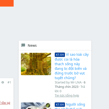
News
Vì sao loài cây
KT-XH
được coi là hóa
thạch sống này
đang bị đột biến và
đứng trước bờ vực
tuyệt chủng?
Started by Mr LNA
6
#1
Tháng chín 2023
Trả
lời: 0
Tin tức tổng hợp
 tồn tại
Người sống
KT-XH