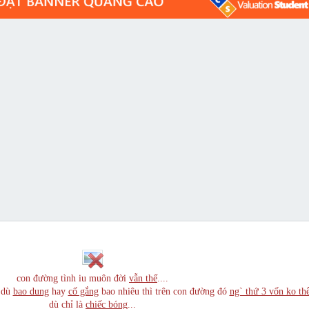
con đường tình iu muôn đời
vẫn thế
....
. dù
bao dung
hay
cố gắng
bao nhiêu thì trên con đường đó
ng` thứ 3 vốn ko thể
dù chỉ là
chiếc bóng
...