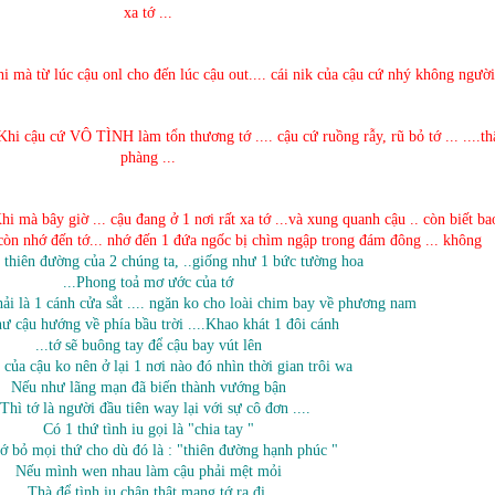
xa tớ ...
i mà từ lúc cậu onl cho đến lúc cậu out.... cái nik của cậu cứ nhý không người 
hi cậu cứ VÔ TÌNH làm tổn thương tớ .... cậu cứ ruồng rẫy, rũ bỏ tớ ... ....th
phàng ...
i mà bây giờ ... cậu đang ở 1 nơi rất xa tớ ...và xung quanh cậu .. còn biết ba
ó còn nhớ đến tớ... nhớ đến 1 đứa ngốc bị chìm ngập trong đám đông ... không
 thiên đường của 2 chúng ta, ..giống như 1 bức tường hoa
...Phong toả mơ ước của tớ
ải là 1 cánh cửa sắt .... ngăn ko cho loài chim bay về phương nam
ư cậu hướng về phía bầu trời ....Khao khát 1 đôi cánh
...tớ sẽ buông tay để cậu bay vút lên
 của cậu ko nên ở lại 1 nơi nào đó nhìn thời gian trôi wa
Nếu như lãng mạn đã biến thành vướng bận
.Thì tớ là người đầu tiên way lại với sự cô đơn ....
Có 1 thứ tình iu gọi là "chia tay "
tớ bỏ mọi thứ cho dù đó là : "thiên đường hạnh phúc "
Nếu mình wen nhau làm cậu phải mệt mỏi
...Thà để tình iu chân thật mang tớ ra đi ...