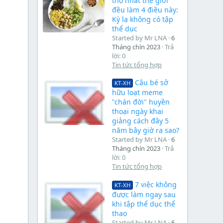
thọ nhất thế giới
đều làm 4 điều này:
Kỳ lạ không có tập
thể dục
Started by Mr LNA
6
Tháng chín 2023
Trả
lời: 0
Tin tức tổng hợp
Cậu bé sở
KT-XH
hữu loạt meme
"chán đời" huyền
thoại ngày khai
giảng cách đây 5
năm bây giờ ra sao?
Started by Mr LNA
6
Tháng chín 2023
Trả
lời: 0
Tin tức tổng hợp
7 việc không
KT-XH
được làm ngay sau
khi tập thể dục thể
thao
Started by Mr LNA
6