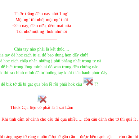
______________
Thức trắng đêm nay nhớ 1 ng`
Một ng` tôi nhớ, một ng` thôi
Đêm nay, đêm nữa, đêm mai nữa
Tôi nhớ một ng` hok nhớ tôi
______________
Chia tay nào phải là kết thúc....
ia tay để học cách iu ai đó bao dung hơn đấy chứ!
để học cách chấp nhận những j phũ phàng nhất trong ty nà
 để biết trong lòng mình ai đó wan trọng đến chừng nào
ik thì ra chính mình đã tự buông tay khỏi thần hạnh phúc đấy
 để bik tớ đã bị gạt qua bên lề rồi phải hok cậu
??
Thíck Cậu liệu có phải là 1 sai Lầm
 Khi tình cảm tớ dành cho cậu thì quá nhiều ... còn cậu dành cho tớ thì quá ít ..
i càng ngày tớ càng muốn được ở gần cậu ...được bên cạnh cậu ... còn cậu thì 