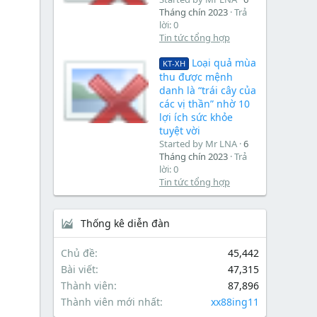
Tháng chín 2023
Trả
lời: 0
Tin tức tổng hợp
Loại quả mùa
KT-XH
thu được mệnh
danh là “trái cây của
các vị thần” nhờ 10
lợi ích sức khỏe
tuyệt vời
Started by Mr LNA
6
Tháng chín 2023
Trả
lời: 0
Tin tức tổng hợp
Thống kê diễn đàn
Chủ đề
45,442
Bài viết
47,315
Thành viên
87,896
Thành viên mới nhất
xx88ing11