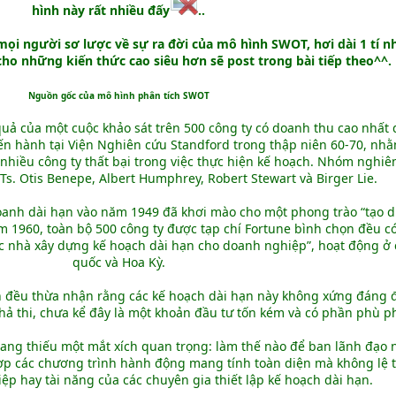
hình này rất nhiều đấy
..
 mọi người sơ lược về sự ra đời của mô hình SWOT, hơi dài 1 tí 
 cho những kiến thức cao siêu hơn sẽ post trong bài tiếp theo^^.
Nguồn gốc của mô hình phân tích SWOT
uả của một cuộc khảo sát trên 500 công ty có doanh thu cao nhất 
iến hành tại Viện Nghiên cứu Standford trong thập niên 60-70, n
 nhiều công ty thất bại trong việc thực hiện kế hoạch. Nhóm nghiê
s. Otis Benepe, Albert Humphrey, Robert Stewart và Birger Lie.
doanh dài hạn vào năm 1949 đã khơi mào cho một phong trào “tạo 
năm 1960, toàn bộ 500 công ty được tạp chí Fortune bình chọn đều c
các nhà xây dựng kế hoạch dài hạn cho doanh nghiệp”, hoạt động ở
quốc và Hoa Kỳ.
rên đều thừa nhận rằng các kế hoạch dài hạn này không xứng đáng 
khả thi, chưa kể đây là một khoản đầu tư tốn kém và có phần phù p
ang thiếu một mắt xích quan trọng: làm thế nào để ban lãnh đạo n
hợp các chương trình hành động mang tính toàn diện mà không lệ 
p hay tài năng của các chuyên gia thiết lập kế hoạch dài hạn.