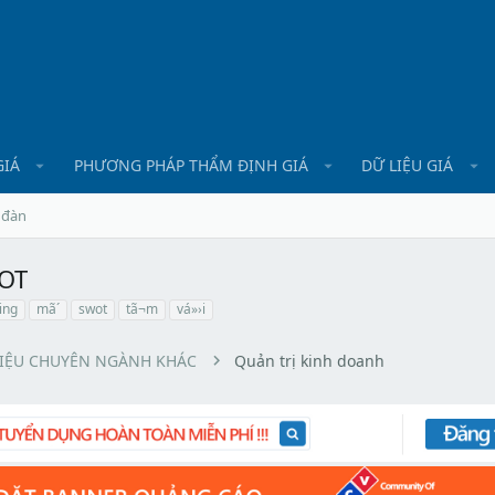
GIÁ
PHƯƠNG PHÁP THẨM ĐỊNH GIÁ
DỮ LIỆU GIÁ
 đàn
WOT
ing
mã´
swot
tã¬m
vá»›i
LIỆU CHUYÊN NGÀNH KHÁC
Quản trị kinh doanh