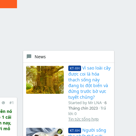
News
Vì sao loài cây
KT-XH
được coi là hóa
thạch sống này
đang bị đột biến và
đứng trước bờ vực
tuyệt chủng?
Started by Mr LNA
6
#1
Tháng chín 2023
Trả
iên nó
lời: 0
 1 cái
Tin tức tổng hợp
n nay,
ới mô
Người sống
KT-XH