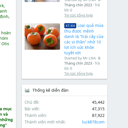
Tháng chín 2023
Trả
rk,
lời: 0
oanh
Tin tức tổng hợp
định,
Loại quả mùa
KT-XH
thu được mệnh
ể hoàn
danh là “trái cây của
 nhóm
các vị thần” nhờ 10
 Otis
lợi ích sức khỏe
tuyệt vời
Started by Mr LNA
6
Tháng chín 2023
Trả
lời: 0
Tin tức tổng hợp
Thống kê diễn đàn
Chủ đề
45,442
ra mục
Bài viết
47,315
m và
Thành viên
87,922
ề những
Thành viên mới nhất
luck878com
òng”