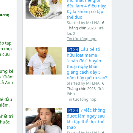
thọ nhất thế giới
đều làm 4 điều này:
Kỳ lạ không có tập
nhưng
thể dục
Started by Mr LNA
6
Tháng chín 2023
Trả
lời: 0
Tin tức tổng hợp
do tạp
hằm mục
Cậu bé sở
KT-XH
n cứu
hữu loạt meme
"chán đời" huyền
thoại ngày khai
dựng kế
giảng cách đây 5
ó “Giám
năm bây giờ ra sao?
 cả Anh
Started by Mr LNA
6
Tháng chín 2023
Trả
lời: 0
để đầu
Tin tức tổng hợp
hiếm.
7 việc không
KT-XH
được làm ngay sau
hất trí
khi tập thể dục thể
thuộc
thao
Started by Mr LNA
6