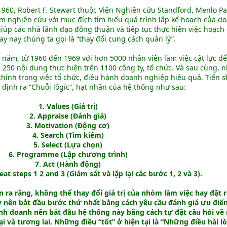
1960, Robert F. Stewart thuộc Viện Nghiên cứu Standford, Menlo Pa
óm nghiên cứu với mục đích tìm hiểu quá trình lập kế hoạch của d
iúp các nhà lãnh đạo đồng thuận và tiếp tục thực hiện việc hoạch 
y nay chúng ta gọi là “thay đổi cung cách quản lý”.
 năm, từ 1960 đến 1969 với hơn 5000 nhân viên làm việc cật lực đ
 250 nội dung thực hiện trên 1100 công ty, tổ chức. Và sau cùng,
chính trong việc tổ chức, điều hành doanh nghiệp hiệu quả. Tiến sĩ
định ra “Chuỗi lôgíc”, hạt nhân của hệ thống như sau:
1. Values (Giá trị)
2. Appraise (Đánh giá)
3. Motivation (Động cơ)
4. Search (Tìm kiếm)
5. Select (Lựa chọn)
6. Programme (Lập chương trình)
7. Act (Hành động)
at steps 1 2 and 3 (Giám sát và lặp lại các bước 1, 2 và 3).
 ra rằng, không thể thay đổi giá trị của nhóm làm việc hay đặt 
ậy nên bắt đầu bước thứ nhất bằng cách yêu cầu đánh giá ưu điể
nh doanh nên bắt đầu hệ thống này bằng cách tự đặt câu hỏi v
tại và tương lai. Những điều “tốt” ở hiện tại là “Những điều hài l