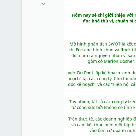
11 Tháng sáu 2011
993
Hôm nay sẽ chỉ giới thiệu với
0
đọc khá thú vị, chuẩn bị
0
36
Mô hình phân tích SWOT là kết q
sites.google.com
chí Fortune bình chọn và được t
đích tìm ra nguyên nhân vì sao
gồm có Marion Dosher, T
Việc Du Pont lập kế hoạch kinh 
hoạch” tại các công ty. Cho tới 
đốc kế hoạch” và các “Hiệp hội 
Tuy nhiên, tất cả các công ty t
tư công sức bởi không có tính 
Trên thực tế, các doanh nghiệp đ
và cam kết thực hiện một tập 
vào tầm cỡ doanh nghiệ