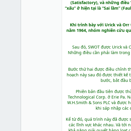
(Satisfactory), và những điều
“xấu” ở hiện tại là “Sai lầm” (Fa
Khi trình bày với Urick và Orr
năm 1964, nhóm nghiên cứu quy
Sau đó, SWOT được Urick và O
Những điều cần phải làm trong 
Bước thứ hai được điều chỉnh t
hoạch này sau đó được thiết kế 
bước, bằt đầu 
Phiên bản đầu tiên được th
Technological Corp. ở Erie Pa. 
W.H.Smith & Sons PLC và được 
khi sáp nhập các 
Kể từ đó, quá trình này đã được
các lĩnh vực khác nhau. Và tới
khả năng giải quyết hàng loạt c