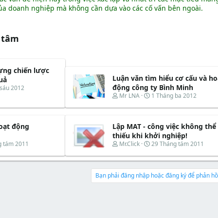
ủa doanh nghiệp mà không cần dựa vào các cố vấn bên ngoài.
 tâm
dựng chiến lược
Luận văn tìm hiểu cơ cấu và ho
uả
động công ty Bình Minh
 sáu 2012
T
N
Mr LNA
1 Tháng ba 2012
h
g
r
à
e
y
hoạt động
Lập MAT - công việc không thể
a
b
d
ắ
thiếu khi khởi nghiệp!
s
t
T
N
g tám 2011
Mr.Click
29 Tháng tám 2011
t
đ
h
g
a
ầ
r
à
r
u
e
y
t
a
b
Bạn phải đăng nhập hoặc đăng ký để phản hồi
e
d
ắ
r
s
t
t
đ
a
ầ
r
u