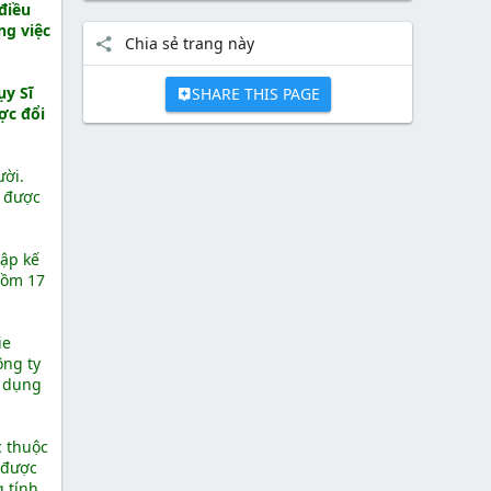
điều
ng việc
Chia sẻ trang này
ụy Sĩ
SHARE THIS PAGE
ợc đổi
ười.
c được
lập kế
gồm 17
ie
ông ty
ử dụng
c thuộc
 được
g tính