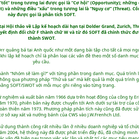
 “tốt” trong tương lai được gọi là “Cơ hội” (Opportunity); những 
ult) và những điều “xấu” trong tương lai là “Nguy cơ” (Threat). Cô
này được gọi là phân tích SOFT.
 tại Hội thảo về Lập kế hoạch dài hạn tại Dolder Grand, Zurich, Th
ết định đổi chữ F thành chữ W và từ đó SOFT đã chính thức đư
thành SWOT.
rr quảng bá tại Anh quốc như một dạng bài tập cho tất cả mọi ng
khi lập kế hoạch chỉ là phân loại các vấn đề theo một số danh mụ
yêu cầu.
hành “Nhóm sẽ làm gì?” với từng phần trong danh mục. Quá trình 
thông qua phương pháp “Thử và sai” mà kết quả là một quá trình 
bằng SOFT/SWOT với mỗi mục ghi riêng vào từng trang.
ử nghiệm và xuất bản năm 1966 dựa trên hoạt động của công ty Er
Năm 1970, phiên bản này được chuyển tới Anh dưới sự tài trợ của c
hoàn thiện năm 1973. Phương pháp phân tích này cũng đã được s
cơ sở xay xát và nướng bánh của CWS vào J.W.Frenhch Ltd.
 sử dụng thành công rất nhiều lần ở nhiều doanh nghiệp và tổ chứ
 năm 2004, hệ thống này đã được phát triển đầy đủ, đã chứng minh
ác vấn đề hiện nay trong việc xác lập và nhất trí các mục tiêu man