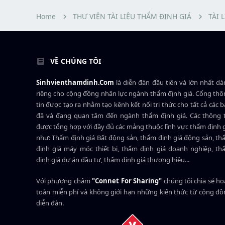
t
e
Home
THƯ VIỆN TÀI LIỆU THẨM ĐỊNH GIÁ
TÀI 
r
VỀ CHÚNG TÔI
Sinhvienthamdinh.Com
là diễn đàn đầu tiên và lớn nhất d
riêng cho cộng đồng nhân lực ngành
thẩm định giá
. Cổng th
tin được tạo ra nhằm tạo kênh kết nối tri thức cho tất cả các 
đã và đang quan tâm đến ngành thẩm định giá. Các thông t
được tổng hợp với đầy đủ các mảng thuộc lĩnh vực thẩm định 
như: Thẩm định giá Bất động sản, thẩm định giá động sản, t
định giá máy móc thiết bị, thẩm định giá doanh nghiệp, t
định giá dự án đầu tư, thẩm định giá thương hiệu...
Với phương châm
"Connet For Sharing"
chúng tôi chia sẻ h
toàn miễn phí và không giới hạn những kiến thức từ cộng đ
diễn đàn.