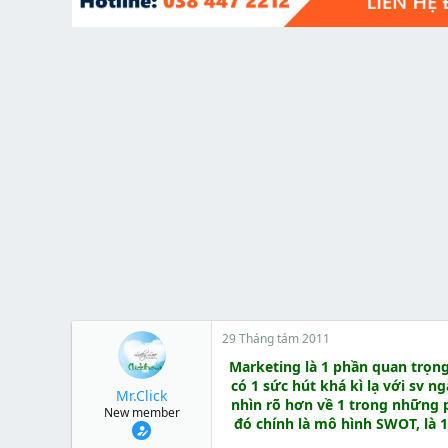
t
e
r
29 Tháng tám 2011
Marketing là 1 phần quan trọng 
có 1 sức hút khá kì lạ với sv n
Mr.Click
nhìn rõ hơn về 1 trong những 
New member
đó chính là mô hình SWOT, là 1