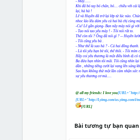
- Mày.......
Khi đã bó tay bó chân, bó.... chiều với cái 
lại, hà hà !
Lê và Huyền đã trở lại lớp từ lúc nào. Chún
nhoc láo lếu dám yêu cả hai bà chị cùng mộ
-Cu! Lê gằn giọng- Ban nãy mày nói gì với
- Tao nói tao yêu mày ! - Tôi nói rất to.
Thế còn tôi ? Ông đã nói gì ? -- Huyền lườ
- Tôi cũng yêu bà .
- Như thế là sao hả ? - Cả hai đồng thanh.
- Là tôi yêu bạn bè tôi, thế thôi. - Tôi mỉm
Hãy coi yêu thương là một điều bình dị có 
Ba đứa bạn nhìn tôi mãi. Tôi cũng nhìn lạ
dần , những tiếng cười lại vang lên sảng kh
Sao bạn không thử một lần cảm nhận sức mạn
sự yêu thương cơ mà.....
@ all my friends: I love you
[URL="http://
[URL="http://l.yimg.com/us.yimg.com/i/m
[/URL]
Bài tương tự bạn quan