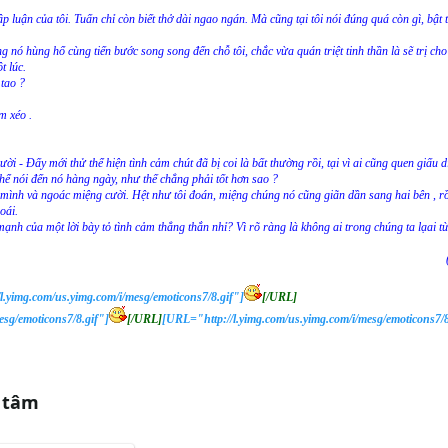
lập luận của tôi. Tuấn chỉ còn biết thở dài ngao ngán. Mà cũng tại tôi nói đúng quá còn gì, bật 
g nó hùng hổ cùng tiến bước song song đến chỗ tôi, chắc vừa quán triệt tinh thần là sẽ trị ch
t lúc.
 tao ?
m xéo .
 cười - Đấy mới thử thể hiện tình cảm chút đã bị coi là bất thường rồi, tại vì ai cũng quen giấu 
thể nói đến nó hàng ngày, như thế chẳng phải tốt hơn sao ?
i mình và ngoác miệng cười. Hệt như tôi đoán, miệng chúng nó cũng giãn dần sang hai bên , r
oái.
h của một lời bày tỏ tình cảm thẳng thắn nhỉ? Vì rõ ràng là không ai trong chúng ta lạai từ
l.yimg.com/us.yimg.com/i/mesg/emoticons7/8.gif"]
[/URL]
esg/emoticons7/8.gif"]
[/URL]
[URL="http://l.yimg.com/us.yimg.com/i/mesg/emoticons7/8
 tâm