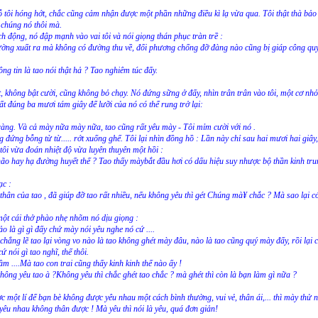
 tôi hóng hớt, chắc cũng cảm nhận được một phần những điều kì lạ vừa qua. Tôi thật thà bảo
u chúng nó thôi mà.
h động, nó đập mạnh vào vai tôi và nói giọng thán phục tràn trề :
ờng xuất ra mà không có đường thu về, đối phương chống đỡ đàng nào cũng bị giáp công quyế
ng tin là tao nói thật hả ? Tao nghiêm túc đấy.
 không bật cười, cũng không bỏ chạy. Nó đứng sững ở đấy, nhìn trân trân vào tôi, một cơ nhỏ
t đúng ba mươi tám giây để lưỡi của nó có thể rung trở lại:
 ràng. Và cả mày nữa mày nữa, tao cũng rất yêu mày - Tôi mỉm cười với nó .
ứng bỗng từ từ..... rớt xuống ghế. Tôi lại nhìn đồng hồ : Lần này chỉ sau hai mươi hai giây
n tôi vừa đoán nhiệt độ vừa luyên thuyên một hồi :
ão hay hạ đường huyết thế ? Tao thấy màybắt đầu hơi có dấu hiệu suy nhược bộ thần kinh tr
ạc :
thân của tao , đã giúp đỡ tao rất nhiều, nếu không yêu thì gét Chúng mà¥ chắc ? Mà sao lại có
ột cái thở phào nhẹ nhõm nó dịu giọng :
ảo là gì gì đấy chứ mày nói yêu nghe nó cứ ....
u, chẳng lẽ tao lại vòng vo nào là tao không ghét mày đâu, nào là tao cũng quý mày đấy, rồi lại 
ứ nói gì tao nghĩ, thế thôi.
m ....Mà tao con trai cũng thấy kinh kinh thế nào ấy !
ng yêu tao à ?Không yêu thì chắc ghét tao chắc ? mà ghét thì còn là bạn làm gì nữa ?
một lí để bạn bè không được yêu nhau một cách bình thường, vui vẻ, thân ái,... thì mày thử 
 yêu nhau không thân được ! Mà yêu thì nói là yêu, quá đơn giản!