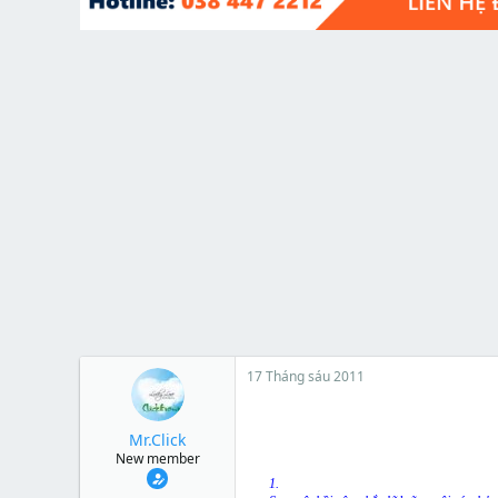
t
e
r
17 Tháng sáu 2011
Mr.Click
New member
1.