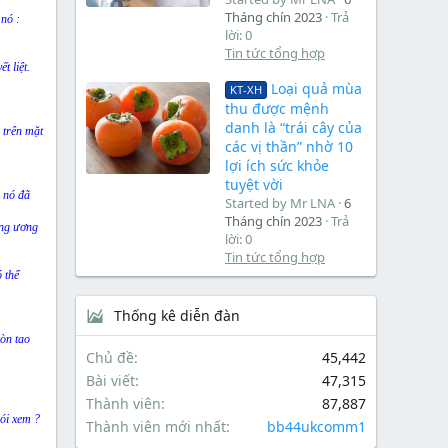
Tháng chín 2023
Trả
 nó :
lời: 0
Tin tức tổng hợp
t liệt.
Loại quả mùa
KT-XH
thu được mệnh
danh là “trái cây của
 trên mặt
các vị thần” nhờ 10
lợi ích sức khỏe
tuyệt vời
, nó đã
Started by Mr LNA
6
Tháng chín 2023
Trả
ung ương
lời: 0
Tin tức tổng hợp
 thể
Thống kê diễn đàn
còn tao
Chủ đề
45,442
Bài viết
47,315
Thành viên
87,887
nói xem ?
Thành viên mới nhất
bb44ukcomm1