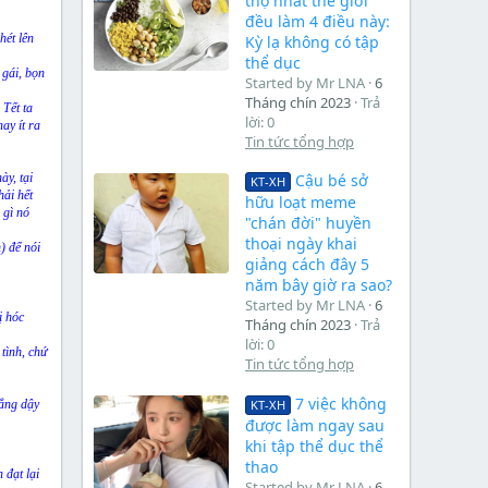
thọ nhất thế giới
đều làm 4 điều này:
hét lên
Kỳ lạ không có tập
thể dục
 gái, bọn
Started by Mr LNA
6
Tháng chín 2023
Trả
 Tết ta
lời: 0
ay ít ra
Tin tức tổng hợp
ày, tại
Cậu bé sở
KT-XH
hải hết
hữu loạt meme
 gì nó
"chán đời" huyền
thoại ngày khai
) để nói
giảng cách đây 5
năm bây giờ ra sao?
Started by Mr LNA
6
ị hóc
Tháng chín 2023
Trả
lời: 0
 tình, chứ
Tin tức tổng hợp
7 việc không
KT-XH
hẳng dậy
được làm ngay sau
khi tập thể dục thể
thao
 đạt lại
Started by Mr LNA
6