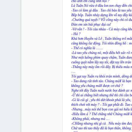
cho anh em cùng lĩnh hội ?
Là Tuấn.Nó vừa ở đâu lon ton chạy đến chỗ
-Tao có làm gì đâu . Tao chỉ bảo là tao yê
Bốp bốp. Tuấn nhảy dựng lên vỗ tay đầy kíc
-Chưởng quá tuyệt ! VÕ công này chỉ có đư
Đàn em xin bài phục đại ca!
-Vớ vẩn ! - Tôi càu nhàu - Cả mày cũng khô
- Hả ?
Khá hơn Huyền và Lê , Tuấn không trố mắt,
cũng không ổư động. Tôi nhìn đồng hồ : mấ
- Thế có nghĩa là ........
-Là tao yêu chúng nó, một điều hết sức rõ
Như một luồng phim quay chậm, Tuấn đang đ
cuống quýt nắm lấy tay tôi, đặt tay lên trá
-Thằng này mày ốm rồi đấy. Bị thiếu máu n
.....
Tôi gạt tay Tuấn ra khỏi trán mình, dõng d
- Tao đang rất tỉnh táo. Chúng mà¥ là bạn 
không yêu chúng mà¥ được cơ chứ ?
Nghe tới đây Tuấn nuốt nước bọt đánh ực m
-Ừ thì ai chẳng biết nhưng thế thì chỉ cần b
-Gì là cái gì , yêu thì dứt khoát phải là yê
thích chơi với mày ? - Tôi gạt phắt đi- Tao c
-Nhưng...mày nói thế bọn con gái nó hiểu lầ
-Hiểu lầm á ? Thế chẳng nhẽ Chúng mà¥ khô
-Không phải, nhưng mà ....
-CHẳng nhưng nhị gì cả . Nếu mày tìm được 
Chứ tao thì tao thấy đã là bạn thân, không