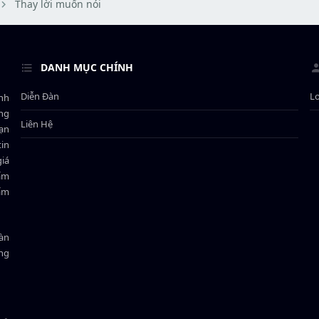
Thay lời muốn nói
DANH MỤC CHÍNH
Diễn Đàn
L
ành
ông
Liên Hệ
bạn
in
giá
hẩm
hẩm
oàn
ồng