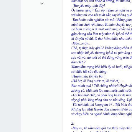
Sau một hồi cân nhắc kĩ lưỡng, tôi nín thở,
11 Tháng sáu 2011
- Tao yêu mày, thật đấy!
993
Ốc bươu vàng ? Ếch ộp ? Bạn có nghĩ ra cò
với tông nữ cao rất xuất sắc, tay không quê
0
-Tao hoàn toàn nghiêm túc mà ! Bằng giọng h
mình lại chơi với nhau rất thân chuyện tao 
0
Lê bụm miệng ú ớ, mặt xanh mét, chắc nó k
gộp chung vào làm một như tôi lại có thể th
36
là tôi yêu nó đã, là thứ hiển nhiên như thể
-Mày....mày...
sites.google.com
Chà, tệ thật, bây giờ Lê không động chân đ
sao nhận lời yêu thương lại tỏ ra pản ứng 
sức vất vả, nó mới có thể đứng vững trên đ
đâu chứ ?
Mang tâm trạng khó hiểu ấy cả buổi, tới gi
cái điều hết sức dịu dàng:
-Huyền này, tôi yêu bà !
-Hớ hớ, ối làng nước ơi, ối trời ơi,......
Bực mình quá ! Tôi chẳng nhớ rõ Huyền đã t
xương cá. Mãi một lúc sau, nước mắt nước 
-Tôi hỏi thật chứ, có phải ông bị tôi đè né
viẹc gì phải lòng vòng cho nó tốn xăng. Lại 
-Tôi nói thật, bà khong tin à? .-Tôi bình tĩ
Khựng lại. Mặt Huyền dần chuyển từ đỏ au 
và chạy biến ra ngoài hành lang đông nghịt
2.
-Này cu, từ sáng đến giờ tao thấy mày chỉ 