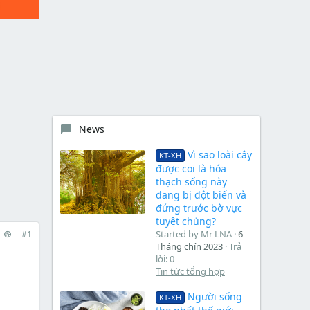
News
Vì sao loài cây
KT-XH
được coi là hóa
thạch sống này
đang bị đột biến và
đứng trước bờ vực
tuyệt chủng?
Started by Mr LNA
6
#1
Tháng chín 2023
Trả
lời: 0
Tin tức tổng hợp
Người sống
KT-XH