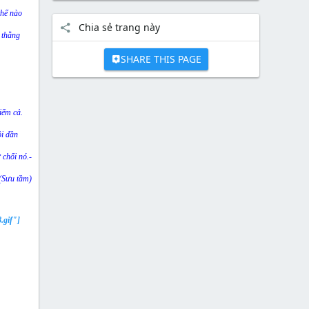
thế nào
Chia sẻ trang này
o thằng
SHARE THIS PAGE
diếm cả.
ồi dần
 chối nó.-
(Sưu tầm)
.gif"]