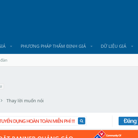
GIÁ
PHƯƠNG PHÁP THẨM ĐỊNH GIÁ
DỮ LIỆU GIÁ
 đàn
u
Thay lời muốn nói