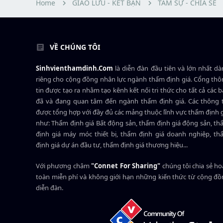
Home
GIAO LƯU - KẾT BẠN
TÂM SỰ - CHIA SẺ
r
VỀ CHÚNG TÔI
Sinhvienthamdinh.Com
là diễn đàn đầu tiên và lớn nhất d
riêng cho cộng đồng nhân lực ngành
thẩm định giá
. Cổng th
tin được tạo ra nhằm tạo kênh kết nối tri thức cho tất cả các 
đã và đang quan tâm đến ngành thẩm định giá. Các thông t
được tổng hợp với đầy đủ các mảng thuộc lĩnh vực thẩm định 
như: Thẩm định giá Bất động sản, thẩm định giá động sản, t
định giá máy móc thiết bị, thẩm định giá doanh nghiệp, t
định giá dự án đầu tư, thẩm định giá thương hiệu...
Với phương châm
"Connet For Sharing"
chúng tôi chia sẻ h
toàn miễn phí và không giới hạn những kiến thức từ cộng đ
diễn đàn.