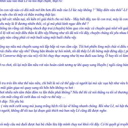
 nhìn sâu vào mắt Lê và nói thật chậm, thật rõ:
n con vật nào có đôi mắt mở lớn hơn đôi mắt của Lê lúc này không ? "Mày điên vừa thôi"-Lê 
n nện cho tôi một cú thần trưởng thật lực.
ết sức nhẫn nại, tôi kiên trì giải thích cho nó hiểu - Mày biết đấy, tao là con trai, mày là con
yêu mày là lẽ đương nhiên thôi, có gì mà phải kinh ngạc đến thế ?
hông tin rằng cái thằng nhock đẹp trai (chuyện) hôm qua còn mặc cả chuyện quà nôel với quà
ổ lộ với nó một điều thần kì đến vậy.Nhưng như tôi đã nói rồi đấy, chuyện chúng tôi yêu nhau h
 ngày nào cũng phải có một buổi sáng một buổi chiều vậy.
ộng tay nữa mà chuyển sang nói lắp bắp và run cầm cập. Tôi hơi phiền lòng một chút vì điều n
trái chiều như vậy nhỉ? Đang băn khoăn tự hỏi mình, tôi đã thấy Lê đỏ bừng mặt đứng dậy ( p
ôi Converse thấp tẹt của nó) rồi bỏ chạy thục mạng như bị ma đuổi sau lưng. Ô hay tôi có làm
ờ ra chơi, tôi lại một lần nữa rơi vào hoàn cảnh tương tự khi quay sang Huyền ( ngồi cùng bàn
ru tréo lên như thế nào nữa, chỉ biết là nó cứ thế gập cả người lại mà sặc sụa hệt như vừa b
mũi giàn giụa nó quay sang tôi hổn hển không ra hơi :
n hơi nhiều nên tâm thần đâm ra lẩn thẩn phải không? Nếu thế thì cứ nói thẳng ra tôi sẽ thương
còn mất công tôi cười đau cả ruột ra thế này ....
nh đáp: Tôi yêu bà.
( vừa mới cười xong mà )sang trắng bệch rồi lại về hồng nhanh chóng. Rồi như Lê, nó bật t
 người, không để tôi tua lại đoạn giải thích mà ban nãy Lê cũng đã được nghe.
nói mấy câu mà đuổi được hai bà chằn lửa lớp mình chạy toé khói rồi đấy. Có bí quyết gì truyền