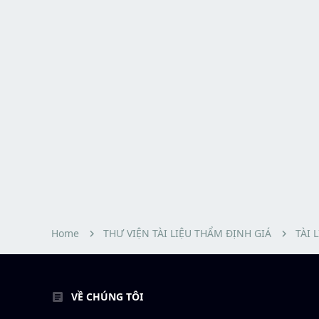
Home
THƯ VIỆN TÀI LIỆU THẨM ĐỊNH GIÁ
TÀI 
VỀ CHÚNG TÔI