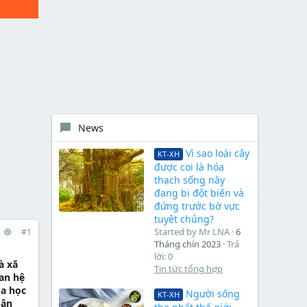
News
Vì sao loài cây
KT-XH
được coi là hóa
thạch sống này
đang bị đột biến và
đứng trước bờ vực
tuyệt chủng?
Started by Mr LNA
6
#1
Tháng chín 2023
Trả
lời: 0
à xã
Tin tức tổng hợp
uan hệ
oa học
Người sống
KT-XH
uận