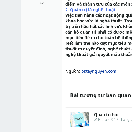
1 Tháng mười một 2010
điểm và thành tựu của các môn xã
2. Quản trị là nghệ thuật:
49,065
Việc tiến hành các hoạt động qu
13
khoa học vừa là nghệ thuật. Tron
trị trên hầu hết các lĩnh vực k
38
cán bộ quản trị phải có được mộ
mục tiêu đề ra cho toàn hệ thốn
biết làm thế nào đạt mục tiêu 
thuật ra quyết định, nghệ thuật 
nghệ thuật giải quyết mâu thuẫ
Nguồn:
bktaynguyen.com
Bài tương tự bạn quan
Quan tri hoc
T
N
Bipro
17 Tháng 
h
g
r
à