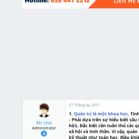
t
e
r
27 Tháng ba 2011
1.
Quản trị là một khoa học
. Tín
- Phải dựa trên sự hiểu biết sâu
Mr LNA
hội). Đặc biệt cần tuân thủ các 
Administrator
xã hội và tinh thần. Vì vậy, quả
kỹ thuật như toán học, điều khiể