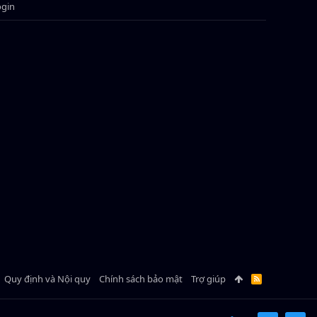
ogin
Quy định và Nội quy
Chính sách bảo mật
Trợ giúp
R
S
S