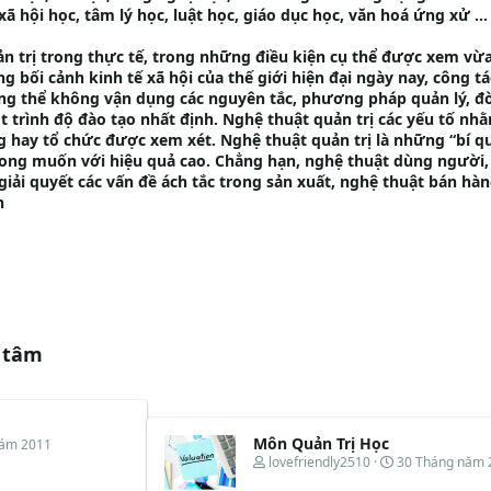
 hội học, tâm lý học, luật học, giáo dục học, văn hoá ứng xử ...
ản trị trong thực tế, trong những điều kiện cụ thể được xem vừa
g bối cảnh kinh tế xã hội của thế giới hiện đại ngày nay, công t
hông thể không vận dụng các nguyên tắc, phương pháp quản lý, đò
t trình độ đào tạo nhất định. Nghệ thuật quản trị các yếu tố nh
g hay tổ chức được xem xét. Nghệ thuật quản trị là những “bí q
mong muốn với hiệu quả cao. Chẳng hạn, nghệ thuật dùng người,
giải quyết các vấn đề ách tắc trong sản xuất, nghệ thuật bán hàn
n
 tâm
Môn Quản Trị Học
tám 2011
T
N
lovefriendly2510
30 Tháng năm 
h
g