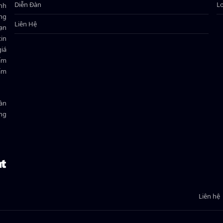
Diễn Đàn
L
ành
ông
Liên Hệ
bạn
in
giá
hẩm
hẩm
oàn
ồng
Liên hệ