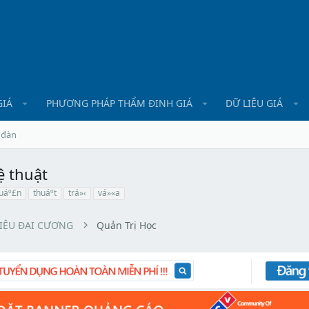
GIÁ
PHƯƠNG PHÁP THẨM ĐỊNH GIÁ
DỮ LIỆU GIÁ
 đàn
ệ thuật
uáº£n
thuáº­t
trá»‹
vá»«a
LIỆU ĐẠI CƯƠNG
Quản Trị Học