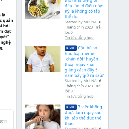
thọ nhất thế giới
đều làm 4 điều này:
Kỳ lạ không có tập
 là
thể dục
ác quản
Started by Mr LNA
6
i hỏi
Tháng chín 2023
Trả
ằm đạt
lời: 0
uyết”
Tin tức tổng hợp
 nghệ
g,
Cậu bé sở
KT-XH
hữu loạt meme
"chán đời" huyền
thoại ngày khai
giảng cách đây 5
năm bây giờ ra sao?
Started by Mr LNA
6
Tháng chín 2023
Trả
lời: 0
Tin tức tổng hợp
7 việc không
KT-XH
được làm ngay sau
khi tập thể dục thể
2011
thao
Started by Mr LNA
6