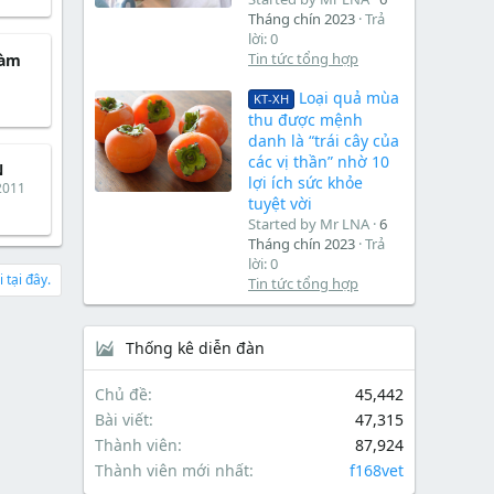
Tháng chín 2023
Trả
lời: 0
Tin tức tổng hợp
làm
Loại quả mùa
KT-XH
thu được mệnh
danh là “trái cây của
các vị thần” nhờ 10
N
lợi ích sức khỏe
2011
tuyệt vời
Started by Mr LNA
6
Tháng chín 2023
Trả
lời: 0
 tại đây.
Tin tức tổng hợp
Thống kê diễn đàn
Chủ đề
45,442
Bài viết
47,315
Thành viên
87,924
Thành viên mới nhất
f168vet