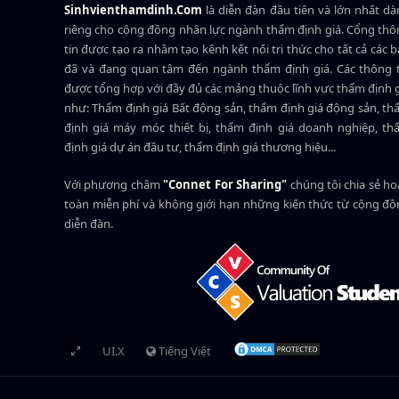
Sinhvienthamdinh.Com
là diễn đàn đầu tiên và lớn nhất d
riêng cho cộng đồng nhân lực ngành
thẩm định giá
. Cổng th
tin được tạo ra nhằm tạo kênh kết nối tri thức cho tất cả các 
đã và đang quan tâm đến ngành thẩm định giá. Các thông t
được tổng hợp với đầy đủ các mảng thuộc lĩnh vực thẩm định 
như: Thẩm định giá Bất động sản, thẩm định giá động sản, t
định giá máy móc thiết bị, thẩm định giá doanh nghiệp, t
định giá dự án đầu tư, thẩm định giá thương hiệu...
Với phương châm
"Connet For Sharing"
chúng tôi chia sẻ h
toàn miễn phí và không giới hạn những kiến thức từ cộng đ
diễn đàn.
UI.X
Tiếng Việt