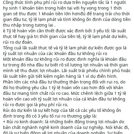
Công thức tính phụ phí rủi ro dựa trên nguyên tắc là 1 người
hy sinh 1 khoản tièn trong hiện tại với hy vọng trong 1 thời
gian sẽ thu được 1 khoản tiền lớn hơnđủ để trang trải cho thời
gian đầu tư, tỷ lệ lạm phát và tính không ổn định của dòng tiền
thu nhập trong tương lai .
è Tỷ lệ hoàn vốn cần thiết được xác định bởi 3 yếu tố: lãi suất
thực tế hay giá trị thời gian của tiền tệ, tỷ lệ lạm phát dự kiến,
rủi ro dự đoán.
Tổng cuả lãi suất thực tế và tỷ lệ lạm phát dự kiến được gọi là
tỷ suất lợi nhuận của các khoản đầu tư không rủi ro
Một khoản đầu tư không rủi ro được định nghĩa là khoản đầu
tư trong đó nha đầu tư biết rõ số lượng lợi nhuận và thời gian
mình sẽ thu được lợi nhuận. Lãi suất trái phiếu chính phủ hoặc
lãi suất tiền gửi tiết kiệm ngân hàng là 1 ví dụ điển hình.
Phần lớn các nhà đầu tư thường thận trọng đối với rui ro, do
đó họ thường yêu cầu 1 tỷ lệ hoàn vốn cao hơn đối với khản
đầu tư mang tính chất rủi ro cao. Mức chênh lệch giữa 1 tỷ lệ
hoàn vốn cao với tỷ suất lợi nhuận của cá khản đầu tư không
rủi ro được gọi là phụ phí rủi ro.
Rủi do dự kiến là sự kết hợp của tất cả các yếu tố không ổn
định trong đó có 3 yếu tố rui ro thương gặp là:
+ Rủi ro kinh doanh: là những biến động trong lợi nhuận do
bản chất nghành nghề kinh doanh của sự nghiệp. Nói khác đi,
đó là sự biến động về lợi nhuận của doanh nghiệp. Sự biến