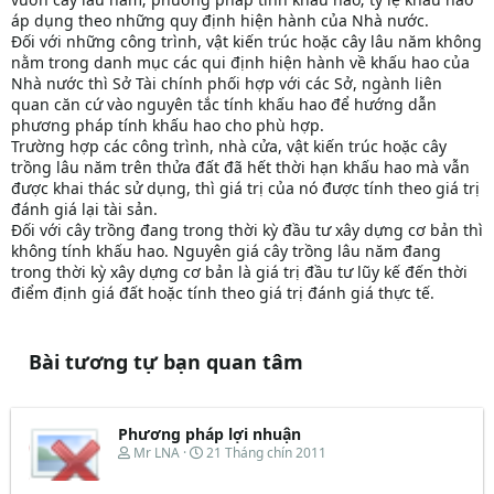
áp dụng theo những quy định hiện hành của Nhà nước.
Đối với những công trình, vật kiến trúc hoặc cây lâu năm không
nằm trong danh mục các qui định hiện hành về khấu hao của
Nhà nước thì Sở Tài chính phối hợp với các Sở, ngành liên
quan căn cứ vào nguyên tắc tính khấu hao để hướng dẫn
phương pháp tính khấu hao cho phù hợp.
Trường hợp các công trình, nhà cửa, vật kiến trúc hoặc cây
trồng lâu năm trên thửa đất đã hết thời hạn khấu hao mà vẫn
được khai thác sử dụng, thì giá trị của nó được tính theo giá trị
đánh giá lại tài sản.
Đối với cây trồng đang trong thời kỳ đầu tư xây dựng cơ bản thì
không tính khấu hao. Nguyên giá cây trồng lâu năm đang
trong thời kỳ xây dựng cơ bản là giá trị đầu tư lũy kế đến thời
điểm định giá đất hoặc tính theo giá trị đánh giá thực tế.
Bài tương tự bạn quan tâm
Phương pháp lợi nhuận
T
N
Mr LNA
21 Tháng chín 2011
h
g
r
à