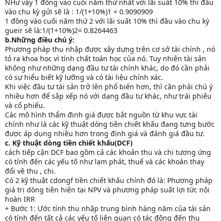
NHư vậy 1 đồng vào cuối năm thứ nhất với lãi suất 10% thì đầu
vào chu kỳ gửi sẽ là : 1/(1+10%)1 = 0.9090909
1 đồng vào cuối năm thứ 2 với lãi suất 10% thì đầu vào chu kỳ
gueir sẽ là:1/(1+10%)2= 0.8264463
b.Những điều chú ý:
Phương pháp thu nhập được xây dựng trên cơ sở tài chính , nó
tỏ ra khoa học vì tính chất toán học của nó. Tuy nhiên tài sản
không như những dạng đầu tư tài chính khác, do đó cần phải
có sự hiểu biết kỹ lưỡng và có tài liệu chính xác.
Khi việc đầu tư tài sản trở lên phổ biến hơn, thì cần phải chú ý
nhiều hơn để sắp xếp nó với dạng đầu tư khác, như trái phiếu
và cổ phiếu.
Các mô hình thẩm định giá được bắt nguồn từ khu vực tài
chính như là các kỹ thuật dòng tiền chiết khấu đang tưng bước
được áp dụng nhiều hơn trong định giá và đánh giá đầu tư.
c. Kỹ thuật dòng tiền chiết khấu(DCF)
cách tiếp cận DCF bao gồm cả các khoản thu và chi tương ứng
có tính đến các yếu tố như lạm phát, thuế và các khoản thay
đổi về thu , chi.
Có 2 kỹ thuật cdongf tiền chiết khấu chính đó là: Phương pháp
giá trị dòng tiền hiện tại NPV và phương pháp suất lợi tức nội
hoàn IRR
+ Bước 1: Ước tính thu nhập trung bình hàng năm của tài sản
có tính đến tất cả các yếu tố liên quan có tác động đến thu