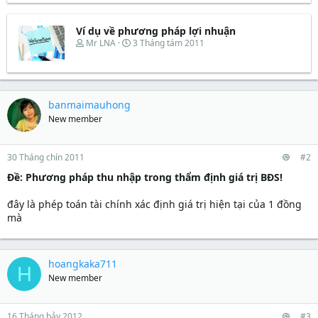
e
y
a
b
d
ắ
Ví dụ về phương pháp lợi nhuận
s
t
T
N
Mr LNA
3 Tháng tám 2011
t
đ
h
g
a
ầ
r
à
r
u
e
y
t
a
b
e
d
ắ
banmaimauhong
r
s
t
New member
t
đ
a
ầ
r
u
t
30 Tháng chín 2011
#2
e
Ðề: Phương pháp thu nhập trong thẩm định giá trị BĐS!
r
đây là phép toán tài chính xác định giá trị hiện tại của 1 đồng
mà
hoangkaka711
H
New member
16 Tháng bảy 2012
#3