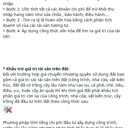
nhập.
+ Bước 2: Ước tính tất cả các khoản chi phí để trừ khỏi thu
nhập hang năm như sửa chữa , bảo hành, điều hành….
+ Bước 3 : Tìm ra tỷ lệ hoàn vốn hóa bằng cách phân tích
doanh số của các tài sản tương tự.
+ Bước 4: Áp dụng công thức vốn hóa để tìm ra giá trị của tài
sản.
* Khấu trừ giá trị tài sản trên đất:
Đối với trường hợp giá chuyển nhượng quyền sử dụng đất bao
gồm cả giá trị các tài sản trên đất (công trình, nhà cửa, vật kiến
trúc, đất đã có trồng cây lâu năm như cao su, cà phê, chè, tiêu,
điều, v.v., hoặc cây ăn quả) thì khi tính giá đất phải khấu trừ
phần giá trị còn lại của công trình, nhà cửa, vật kiến trúc, cây
trồng đã đầu tư trên đất theo công thức sau:
Phương pháp tính tổng chi phí đầu tư xây dựng công trình,
vườn cây lâu năm; phương pháp tính khấu hao; tỷ lệ khấu hao