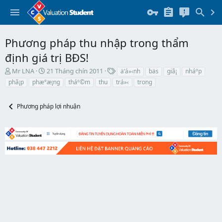
Phương pháp thu nhập trong thẩm
định giá trị BĐS!
T
N
T
Mr LNA
21 Tháng chín 2011
ä‘á»‹nh
bäs
giã¡
nháº­p
h
g
h
phã¡p
phæ°æ¡ng
tháº©m
thu
trá»‹
trong
r
à
ẻ
e
y
a
b
Phương pháp lợi nhuận
d
ắ
s
t
t
đ
a
ầ
r
u
t
e
r