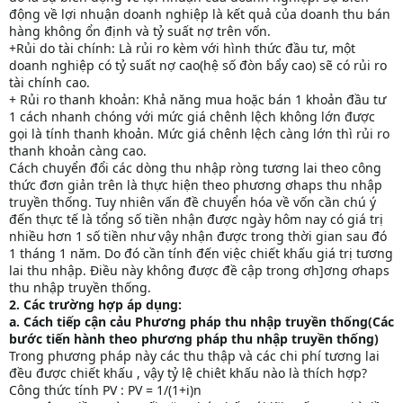
động về lợi nhuận doanh nghiệp là kết quả của doanh thu bán
hàng không ổn định và tỷ suất nợ trên vốn.
+Rủi do tài chính: Là rủi ro kèm với hình thức đầu tư, một
doanh nghiệp có tỷ suất nợ cao(hệ số đòn bẩy cao) sẽ có rủi ro
tài chính cao.
+ Rủi ro thanh khoản: Khả năng mua hoặc bán 1 khoản đầu tư
1 cách nhanh chóng với mức giá chênh lệch không lớn được
gọi là tính thanh khoản. Mức giá chênh lệch càng lớn thì rủi ro
thanh khoản càng cao.
Cách chuyển đổi các dòng thu nhập ròng tương lai theo công
thức đơn giản trên là thực hiện theo phương ơhaps thu nhập
truyền thống. Tuy nhiên vấn đề chuyển hóa về vốn cần chú ý
đến thực tế là tổng số tiền nhận được ngày hôm nay có giá trị
nhiều hơn 1 số tiền như vậy nhận được trong thời gian sau đó
1 tháng 1 năm. Do đó cần tính đến việc chiết khấu giá trị tương
lai thu nhập. Điều này không được đề cập trong ơh]ơng ơhaps
thu nhập truyền thống.
2. Các trường hợp áp dụng:
a. Cách tiếp cận cảu Phương pháp thu nhập truyền thống(Các
bước tiến hành theo phương pháp thu nhập truyền thống)
Trong phương pháp này các thu thập và các chi phí tương lai
đều được chiết khấu , vậy tỷ lệ chiêt khấu nào là thích hợp?
Công thức tính PV : PV = 1/(1+i)n