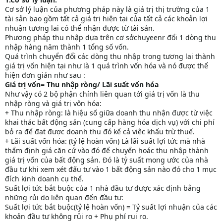
Cơ sở lý luận của phương pháp này là giá trị thị trường của 1
tài sản bao gồm tất cả giá trị hiện tại của tất cả các khoản lợi
nhuận tương lai có thể nhận được từ tài sản.
Phương pháp thu nhập dựa trên cơ sởchuyeenr đổi 1 dòng thu
nhập hàng năm thành 1 tổng số vốn.
Quá trình chuyển đổi các dòng thu nhập trong tương lai thành
giá trị vốn hiện tại như là 1 quá trình vốn hóa và nó được thể
hiện đơn giản như sau :
Giá trị vốn= Thu nhập ròng/ Lãi suất vốn hóa
Như vậy có 2 bộ phận chính liên quan tới giá trị vốn là thu
nhập ròng và giá trị vôn hóa:
+ Thu nhập ròng: là hiệu số giữa doanh thu nhận được từ việc
khai thác bất động sản (cung cấp hàng hóa dịch vụ) với chi phí
bỏ ra để đạt được doanh thu đó kể cả việc khấu trừ thuế.
+ Lãi suất vốn hóa: (tỷ lệ hoàn vốn) Là lãi suất lợi tức mà nhà
thẩm định giá căn cứ vào đó để chuyển hoác thu nhập thành
giá trị vốn của bất động sản. Đó là tỷ suất mong ước của nhà
đầu tư khi xem xét đấu tư vào 1 bất động sản nào đó cho 1 mục
đích kinh doanh cụ thể.
Suất lợi tức bắt buộc của 1 nhà đầu tư được xác định bằng
những rủi do liên quan đến đầu tư:
Suất lợi tức bắt buộc(tỷ lệ hoàn vốn) = Tỷ suất lợi nhuận của các
khoản đầu tư không rủi ro + Phụ phí rui ro.