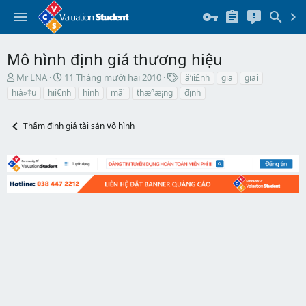
Mô hình định giá thương hiệu
T
N
T
Mr LNA
11 Tháng mười hai 2010
ä‘iì£nh
gia
giaì
h
g
h
hiá»‡u
hiì€nh
hình
mã´
thæ°æ¡ng
định
r
à
ẻ
e
y
a
b
Thẩm định giá tài sản Vô hình
d
ắ
s
t
t
đ
a
ầ
r
u
t
e
r