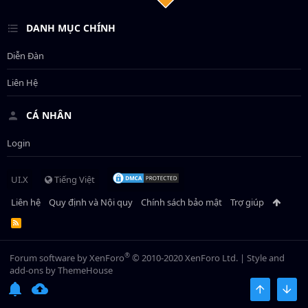
DANH MỤC CHÍNH
Diễn Đàn
Liên Hệ
CÁ NHÂN
Login
UI.X
Tiếng Việt
Liên hệ
Quy định và Nội quy
Chính sách bảo mật
Trợ giúp
R
S
S
®
Forum software by XenForo
© 2010-2020 XenForo Ltd.
|
Style and
add-ons by ThemeHouse
BÊN TRÊN
BOT