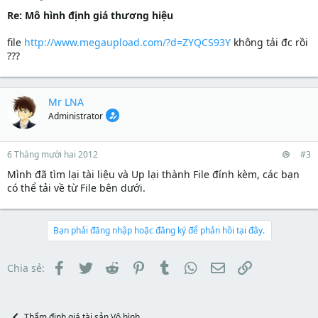
t
Re: Mô hình định giá thương hiệu
e
r
file
http://www.megaupload.com/?d=ZYQCS93Y
không tải đc rồi
???
Mr LNA
Administrator
6 Tháng mười hai 2012
#3
Mình đã tìm lại tài liệu và Up lại thành File đính kèm, các bạn
có thể tải về từ File bên dưới.
Bạn phải đăng nhập hoặc đăng ký để phản hồi tại đây.
Facebook
Twitter
Reddit
Pinterest
Tumblr
WhatsApp
Email
Link
Chia sẻ:
Thẩm định giá tài sản Vô hình