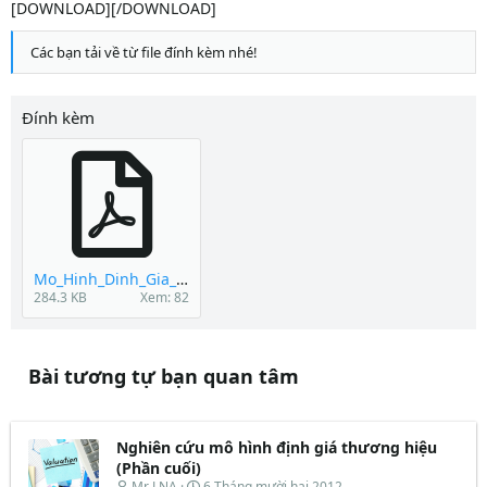
[DOWNLOAD][/DOWNLOAD]
Các bạn tải về từ file đính kèm nhé!
Đính kèm
Mo_Hinh_Dinh_Gia_Thuong_HIeu.pdf
284.3 KB
Xem: 82
Bài tương tự bạn quan tâm
Nghiên cứu mô hình định giá thương hiệu
(Phần cuối)
T
N
Mr LNA
6 Tháng mười hai 2012