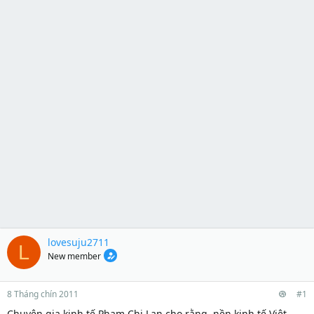
lovesuju2711
L
New member
8 Tháng chín 2011
#1
Chuyên gia kinh tế Phạm Chi Lan cho rằng, nền kinh tế Việt