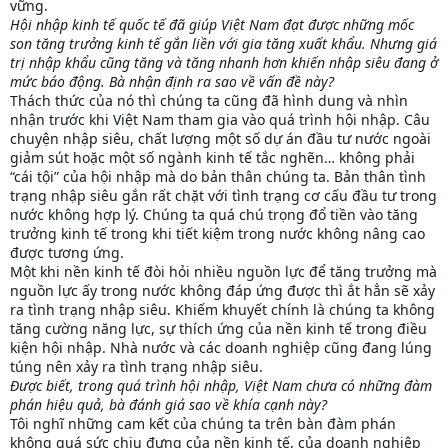
vững.
Hội nhập kinh tế quốc tế đã giúp Việt Nam đạt được những mốc
son tăng trưởng kinh tế gắn liền với gia tăng xuất khẩu. Nhưng giá
trị nhập khẩu cũng tăng và tăng nhanh hơn khiến nhập siêu đang ở
mức báo động. Bà nhận định ra sao về vấn đề này?
Thách thức của nó thì chúng ta cũng đã hình dung và nhìn
nhận trước khi Việt Nam tham gia vào quá trình hội nhập. Câu
chuyện nhập siêu, chất lượng một số dự án đầu tư nước ngoài
giảm sút hoặc một số ngành kinh tế tắc nghẽn… không phải
“cái tội” của hội nhập mà do bản thân chúng ta. Bản thân tình
trạng nhập siêu gắn rất chặt với tình trạng cơ cấu đầu tư trong
nước không hợp lý. Chúng ta quá chú trọng đổ tiền vào tăng
trưởng kinh tế trong khi tiết kiệm trong nước không nâng cao
được tương ứng.
Một khi nền kinh tế đòi hỏi nhiều nguồn lực để tăng trưởng mà
nguồn lực ấy trong nước không đáp ứng được thì ắt hẳn sẽ xảy
ra tình trạng nhập siêu. Khiếm khuyết chính là chúng ta không
tăng cường năng lực, sự thích ứng của nền kinh tế trong điều
kiện hội nhập. Nhà nước và các doanh nghiệp cũng đang lúng
túng nên xảy ra tình trạng nhập siêu.
Được biết, trong quá trình hội nhập, Việt Nam chưa có những đàm
phán hiệu quả, bà đánh giá sao về khía cạnh này?
Tôi nghĩ những cam kết của chúng ta trên bàn đàm phán
không quá sức chịu đựng của nền kinh tế, của doanh nghiệp