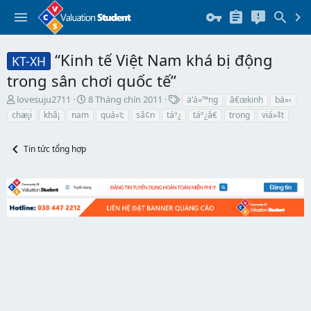
“Kinh tế Việt Nam khá bị động
KT-XH
trong sân chơi quốc tế”
T
N
T
lovesuju2711
8 Tháng chín 2011
ä‘á»™ng
â€œkinh
bá»‹
h
g
h
chæ¡i
khã¡
nam
quá»‘c
sã¢n
táº¿
táº¿â€
trong
viá»‡t
r
à
ẻ
e
y
a
b
Tin tức tổng hợp
d
ắ
s
t
t
đ
a
ầ
r
u
t
e
r