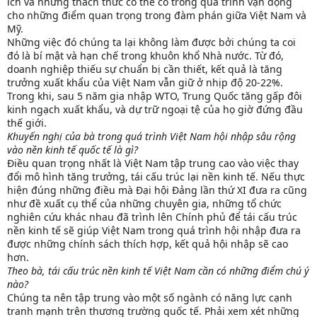
ích và những thách thức có thể có trong quá trình vận động
cho những điểm quan trọng trong đàm phán giữa Việt Nam và
Mỹ.
Những việc đó chúng ta lại không làm được bởi chúng ta coi
đó là bí mật và hạn chế trong khuôn khổ Nhà nước. Từ đó,
doanh nghiệp thiếu sự chuẩn bị cần thiết, kết quả là tăng
trưởng xuất khẩu của Việt Nam vẫn giữ ở nhịp độ 20-22%.
Trong khi, sau 5 năm gia nhập WTO, Trung Quốc tăng gấp đôi
kinh ngạch xuất khẩu, và dự trữ ngoại tệ của họ giờ đứng đầu
thế giới.
Khuyến nghị của bà trong quá trình Việt Nam hội nhập sâu rộng
vào nền kinh tế quốc tế là gì?
Điều quan trọng nhất là Việt Nam tập trung cao vào việc thay
đổi mô hình tăng trưởng, tái cấu trúc lại nền kinh tế. Nếu thực
hiện đúng những điều mà Đại hội Đảng lần thứ XI đưa ra cũng
như đề xuất cụ thể của những chuyên gia, những tổ chức
nghiên cứu khác nhau đã trình lên Chính phủ để tái cấu trúc
nền kinh tế sẽ giúp Việt Nam trong quá trình hội nhập đưa ra
được những chính sách thích hợp, kết quả hội nhập sẽ cao
hơn.
Theo
bà, tái cấu trúc nền kinh tế Việt Nam cần có những điểm chú ý
nào?
Chúng ta nên tập trung vào một số ngành có năng lực cạnh
tranh mạnh trên thương trường quốc tế. Phải xem xét những