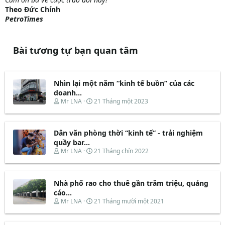
Theo
Đức Chính
PetroTimes
Bài tương tự bạn quan tâm
Nhìn lại một năm “kinh tế buồn” của các
doanh...
T
N
Mr LNA
21 Tháng một 2023
h
g
r
à
e
y
Dân văn phòng thời “kinh tế” - trải nghiệm
a
b
d
ắ
quầy bar...
s
t
T
N
Mr LNA
21 Tháng chín 2022
t
đ
h
g
a
ầ
r
à
r
u
e
y
t
Nhà phố rao cho thuê gần trăm triệu, quảng
a
b
e
d
ắ
cáo...
r
s
t
T
N
Mr LNA
21 Tháng mười một 2021
t
đ
h
g
a
ầ
r
à
r
u
e
y