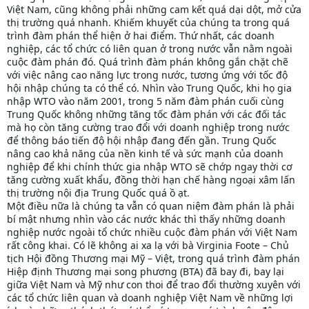
Việt Nam, cũng không phải những cam kết quá dại dột, mở cửa
thị trường quá nhanh. Khiếm khuyết của chúng ta trong quá
trình đàm phán thể hiện ở hai điểm. Thứ nhất, các doanh
nghiệp, các tổ chức có liên quan ở trong nước vẫn nằm ngoài
cuộc đàm phán đó. Quá trình đàm phán không gắn chặt chẽ
với việc nâng cao năng lực trong nước, tương ứng với tốc độ
hội nhập chúng ta có thể có. Nhìn vào Trung Quốc, khi họ gia
nhập WTO vào năm 2001, trong 5 năm đàm phán cuối cùng
Trung Quốc không những tăng tốc đàm phán với các đối tác
mà họ còn tăng cường trao đổi với doanh nghiệp trong nước
để thông báo tiến độ hội nhập đang đến gần. Trung Quốc
nâng cao khả năng của nền kinh tế và sức mạnh của doanh
nghiệp để khi chính thức gia nhập WTO sẽ chớp ngay thời cơ
tăng cường xuất khẩu, đồng thời hạn chế hàng ngoại xâm lấn
thị trường nội địa Trung Quốc quá ồ ạt.
Một điều nữa là chúng ta vẫn có quan niệm đàm phán là phải
bí mật nhưng nhìn vào các nước khác thì thấy những doanh
nghiệp nước ngoài tổ chức nhiều cuộc đàm phán với Việt Nam
rất công khai. Có lẽ không ai xa lạ với bà Virginia Foote – Chủ
tịch Hội đồng Thương mại Mỹ – Việt, trong quá trình đàm phán
Hiệp định Thương mại song phương (BTA) đã bay đi, bay lại
giữa Việt Nam và Mỹ như con thoi để trao đổi thường xuyên với
các tổ chức liên quan và doanh nghiệp Việt Nam về những lợi