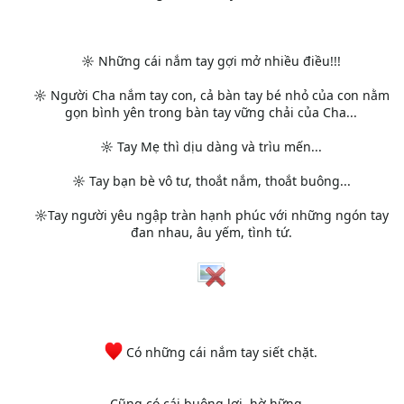
☼ Những cái nắm tay gợi mở nhiều điều!!!
☼ Người Cha nắm tay con, cả bàn tay bé nhỏ của con nằm
gọn bình yên trong bàn tay vững chải của Cha...
☼ Tay Mẹ thì dịu dàng và trìu mến...
☼ Tay bạn bè vô tư, thoắt nắm, thoắt buông...
☼Tay người yêu ngập tràn hạnh phúc với những ngón tay
đan nhau, âu yếm, tình tứ.
Có những cái nắm tay siết chặt.
Cũng có cái buông lơi, hờ hững…