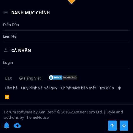
DANH MỤC CHÍNH
Diễn Đàn
Liên Hệ
CÁ NHÂN
Login
UI.X
Tiếng Việt
Liên hệ
Quy định và Nội quy
Chính sách bảo mật
Trợ giúp
R
S
S
®
Forum software by XenForo
© 2010-2020 XenForo Ltd.
|
Style and
add-ons by ThemeHouse
BÊN TRÊN
BOT