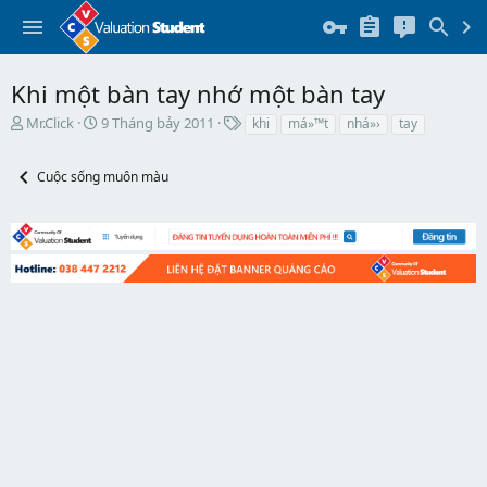
Khi một bàn tay nhớ một bàn tay
T
N
T
Mr.Click
9 Tháng bảy 2011
khi
má»™t
nhá»›
tay
h
g
h
r
à
ẻ
Cuộc sống muôn màu
e
y
a
b
d
ắ
s
t
t
đ
a
ầ
r
u
t
e
r