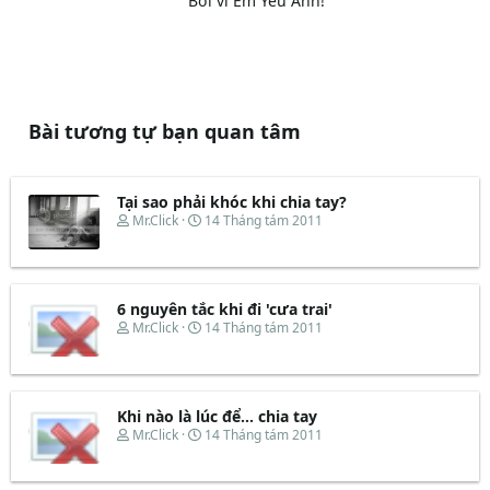
Bởi vì Em Yêu Anh!
Bài tương tự bạn quan tâm
Tại sao phải khóc khi chia tay?
T
N
Mr.Click
14 Tháng tám 2011
h
g
r
à
e
y
a
b
d
ắ
6 nguyên tắc khi đi 'cưa trai'
s
t
T
N
Mr.Click
14 Tháng tám 2011
t
đ
h
g
a
ầ
r
à
r
u
e
y
t
a
b
e
d
ắ
Khi nào là lúc để... chia tay
r
s
t
T
N
Mr.Click
14 Tháng tám 2011
t
đ
h
g
a
ầ
r
à
r
u
e
y