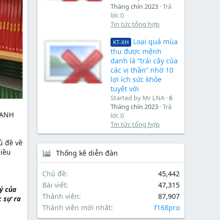
Tháng chín 2023
Trả
lời: 0
Tin tức tổng hợp
Loại quả mùa
KT-XH
thu được mệnh
danh là “trái cây của
các vị thần” nhờ 10
lợi ích sức khỏe
tuyệt vời
Started by Mr LNA
6
Tháng chín 2023
Trả
HẠNH
lời: 0
Tin tức tổng hợp
ủ đề về
hiều
Thống kê diễn đàn
Chủ đề
45,442
Bài viết
47,315
ý của
Thành viên
87,907
c sự ra
Thành viên mới nhất
f168pro