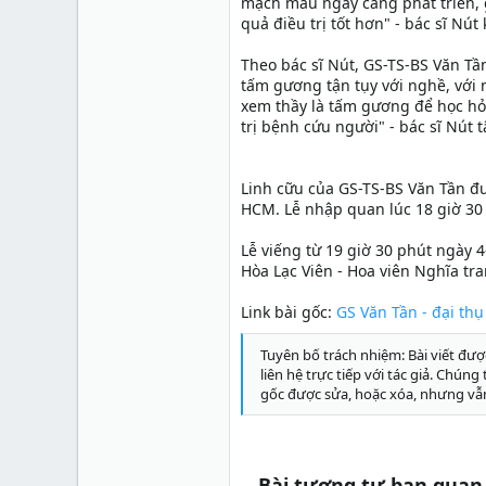
mạch máu ngày càng phát triển, 
quả điều trị tốt hơn" - bác sĩ Nút 
Theo bác sĩ Nút, GS-TS-BS Văn Tầ
tấm gương tận tụy với nghề, với 
xem thầy là tấm gương để học hỏ
trị bệnh cứu người" - bác sĩ Nút 
Linh cữu của GS-TS-BS Văn Tần đ
HCM. Lễ nhập quan lúc 18 giờ 30
Lễ viếng từ 19 giờ 30 phút ngày 4
Hòa Lạc Viên - Hoa viên Nghĩa tr
Link bài gốc:
GS Văn Tần - đại thụ
Tuyên bố trách nhiệm: Bài viết đượ
liên hệ trực tiếp với tác giả. Chún
gốc được sửa, hoặc xóa, nhưng vẫ
Bài tương tự bạn quan