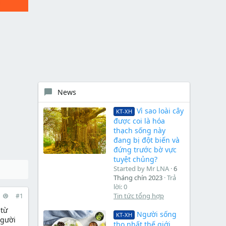
News
Vì sao loài cây
KT-XH
được coi là hóa
thạch sống này
đang bị đột biến và
đứng trước bờ vực
tuyệt chủng?
Started by Mr LNA
6
Tháng chín 2023
Trả
lời: 0
Tin tức tổng hợp
#1
 từ
Người sống
KT-XH
người
thọ nhất thế giới