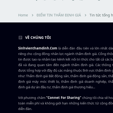
r
u
t
e
r
Home
ĐIỂM TIN THẨM ĐỊNH GIÁ
Tin tức tổng 
VỀ CHÚNG TÔI
Sinhvienthamdinh.Com
là diễn đàn đầu tiên và lớn nhất d
riêng cho cộng đồng nhân lực ngành
thẩm định giá
. Cổng th
tin được tạo ra nhằm tạo kênh kết nối tri thức cho tất cả các 
đã và đang quan tâm đến ngành thẩm định giá. Các thông t
được tổng hợp với đầy đủ các mảng thuộc lĩnh vực thẩm định 
như: Thẩm định giá Bất động sản, thẩm định giá động sản, t
định giá máy móc thiết bị, thẩm định giá doanh nghiệp, t
định giá dự án đầu tư, thẩm định giá thương hiệu...
Với phương châm
"Connet For Sharing"
chúng tôi chia sẻ h
toàn miễn phí và không giới hạn những kiến thức từ cộng đ
diễn đàn.