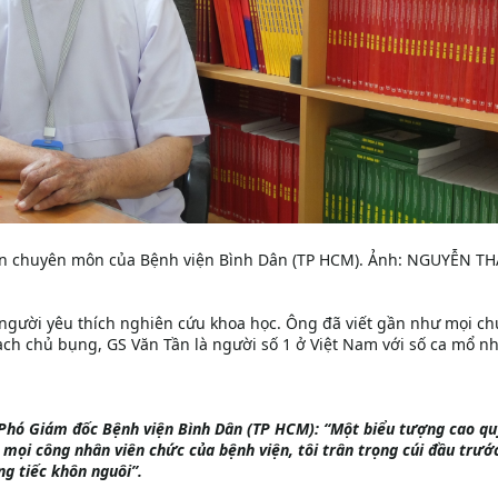
 vấn chuyên môn của Bệnh viện Bình Dân (TP HCM). Ảnh: NGUYỄN T
 người yêu thích nghiên cứu khoa học. Ông đã viết gần như mọi ch
ch chủ bụng, GS Văn Tần là người số 1 ở Việt Nam với số ca mổ n
Phó Giám đốc Bệnh viện Bình Dân (TP HCM): “Một biểu tượng cao qu
 mọi công nhân viên chức của bệnh viện, tôi trân trọng cúi đầu trướ
ng tiếc khôn nguôi”.