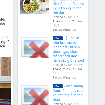
đều làm 4 điều này:
Kỳ lạ không có tập
thể dục
Started by Mr LNA
6
 đốc
Tháng chín 2023
Trả
hân
lời: 0
Tin tức tổng hợp
 Bình
Cậu bé sở
KT-XH
i nghề,
hữu loạt meme
 đều
"chán đời" huyền
thoại ngày khai
giảng cách đây 5
năm bây giờ ra sao?
Started by Mr LNA
6
Tháng chín 2023
Trả
lời: 0
Tin tức tổng hợp
7 việc không
KT-XH
được làm ngay sau
khi tập thể dục thể
thao
Started by Mr LNA
6