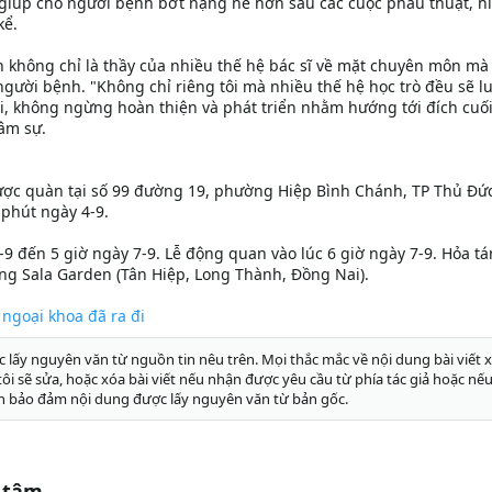
giúp cho người bệnh bớt nặng nề hơn sau các cuộc phẫu thuật, h
kể.
n không chỉ là thầy của nhiều thế hệ bác sĩ về mặt chuyên môn mà 
người bệnh. "Không chỉ riêng tôi mà nhiều thế hệ học trò đều sẽ l
i, không ngừng hoàn thiện và phát triển nhằm hướng tới đích cuố
tâm sự.
ược quàn tại số 99 đường 19, phường Hiệp Bình Chánh, TP Thủ Đức
 phút ngày 4-9.
-9 đến 5 giờ ngày 7-9. Lễ động quan vào lúc 6 giờ ngày 7-9. Hỏa tá
ang Sala Garden (Tân Hiệp, Long Thành, Đồng Nai).
 ngoại khoa đã ra đi
c lấy nguyên văn từ nguồn tin nêu trên. Mọi thắc mắc về nội dung bài viết x
g tôi sẽ sửa, hoặc xóa bài viết nếu nhận được yêu cầu từ phía tác giả hoặc nếu
n bảo đảm nội dung được lấy nguyên văn từ bản gốc.
 tâm