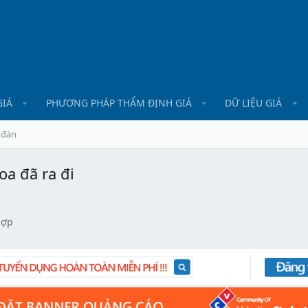
GIÁ
PHƯƠNG PHÁP THẨM ĐỊNH GIÁ
DỮ LIỆU GIÁ
 đàn
oa đã ra đi
hợp