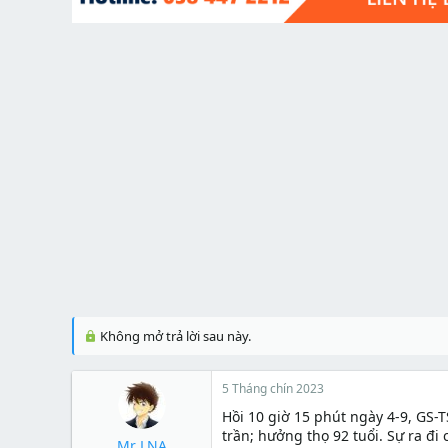
t
e
r
Không mở trả lời sau này.
5 Tháng chín 2023
Hồi 10 giờ 15 phút ngày 4-9, GS-
trần; hưởng thọ 92 tuổi. Sự ra đi
Mr LNA