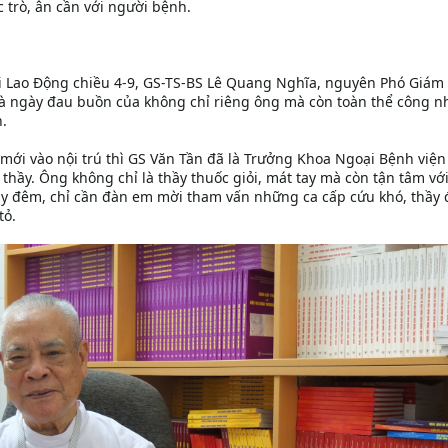
c trò, ân cần với người bệnh.
i Lao Động chiều 4-9, GS-TS-BS Lê Quang Nghĩa, nguyên Phó Giám
 là ngày đau buồn của không chỉ riêng ông mà còn toàn thể công n
.
 mới vào nội trú thì GS Văn Tần đã là Trưởng Khoa Ngoại Bệnh viện
 thầy. Ông không chỉ là thầy thuốc giỏi, mát tay mà còn tận tâm vớ
ay đêm, chỉ cần đàn em mời tham vấn những ca cấp cứu khó, thầy
tỏ.