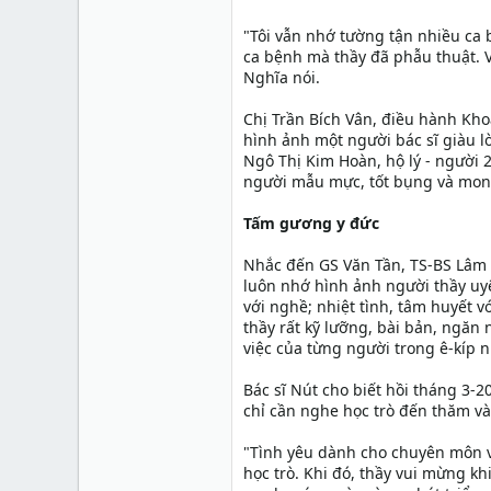
"Tôi vẫn nhớ tường tận nhiều ca 
ca bệnh mà thầy đã phẫu thuật. Vớ
Nghĩa nói.
Chị Trần Bích Vân, điều hành Kh
hình ảnh một người bác sĩ giàu l
Ngô Thị Kim Hoàn, hộ lý - người 
người mẫu mực, tốt bụng và mong
Tấm gương y đức
Nhắc đến GS Văn Tần, TS-BS Lâm
luôn nhớ hình ảnh người thầy uyê
với nghề; nhiệt tình, tâm huyết 
thầy rất kỹ lưỡng, bài bản, ngăn
việc của từng người trong ê-kíp n
Bác sĩ Nút cho biết hồi tháng 3
chỉ cần nghe học trò đến thăm và
"Tình yêu dành cho chuyên môn vớ
học trò. Khi đó, thầy vui mừng 