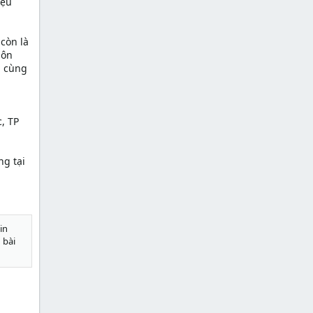
iệu
còn là
uôn
i cùng
, TP
ng tại
in
 bài