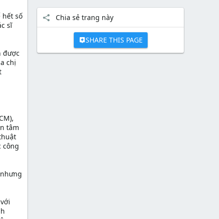
 hết số
Chia sẻ trang này
c sĩ
SHARE THIS PAGE
n được
a chị
t
CM),
ận tâm
thuật
c công
h nhưng
 với
nh