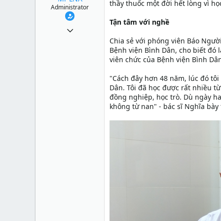
thầy thuốc một đời hết lòng vì họ
Administrator
Tận tâm với nghề
1 Tháng mười một 2010
Chia sẻ với phóng viên Báo Ngườ
49,065
Bệnh viện Bình Dân, cho biết đó
13
viên chức của Bệnh viện Bình Dân
38
"Cách đây hơn 48 năm, lúc đó tôi
Dân. Tôi đã học được rất nhiều từ
đồng nghiệp, học trò. Dù ngày h
không từ nan" - bác sĩ Nghĩa bày 