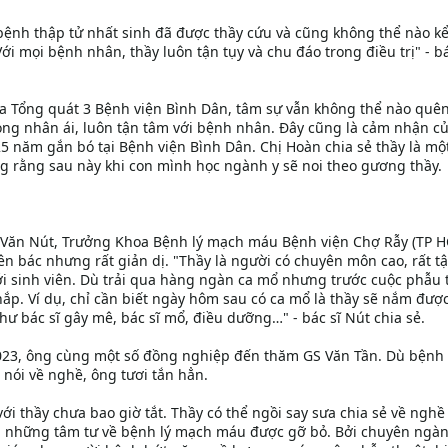
bệnh thập tử nhất sinh đã được thầy cứu và cũng không thể nào kể
i mọi bệnh nhân, thầy luôn tận tụy và chu đáo trong điều trị" - bá
oa Tổng quát 3 Bệnh viện Bình Dân, tâm sự vẫn không thể nào quê
òng nhân ái, luôn tận tâm với bệnh nhân. Đây cũng là cảm nhận củ
25 năm gắn bó tại Bệnh viện Bình Dân. Chị Hoàn chia sẻ thầy là mộ
 rằng sau này khi con mình học ngành y sẽ noi theo gương thầy.
 Văn Nút, Trưởng Khoa Bệnh lý mạch máu Bệnh viện Chợ Rẫy (TP H
n bác nhưng rất giản dị. "Thầy là người có chuyên môn cao, rất t
với sinh viên. Dù trải qua hàng ngàn ca mổ nhưng trước cuộc phẫu 
 nắp. Ví dụ, chỉ cần biết ngày hôm sau có ca mổ là thầy sẽ nắm đượ
hư bác sĩ gây mê, bác sĩ mổ, điều dưỡng…" - bác sĩ Nút chia sẻ.
-2023, ông cùng một số đồng nghiệp đến thăm GS Văn Tần. Dù bện
 nói về nghề, ông tươi tắn hẳn.
i thầy chưa bao giờ tắt. Thầy có thể ngồi say sưa chia sẻ về nghề
khi những tâm tư về bệnh lý mạch máu được gỡ bỏ. Bởi chuyên ngà