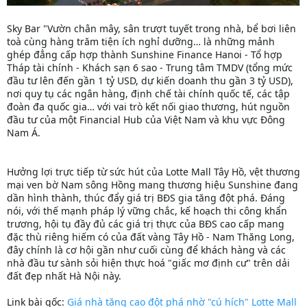
Sky Bar "Vườn chân mây, sân trượt tuyết trong nhà, bể bơi liên
toà cùng hàng trăm tiện ích nghỉ dưỡng… là những mảnh
ghép đẳng cấp hợp thành Sunshine Finance Hanoi - Tổ hợp
Tháp tài chính - Khách sạn 6 sao - Trung tâm TMDV (tổng mức
đầu tư lên đến gần 1 tỷ USD, dự kiến doanh thu gần 3 tỷ USD),
nơi quy tụ các ngân hàng, định chế tài chính quốc tế, các tập
đoàn đa quốc gia… với vai trò kết nối giao thương, hút nguồn
đầu tư của một Financial Hub của Việt Nam và khu vực Đông
Nam Á.
Hưởng lợi trực tiếp từ sức hút của Lotte Mall Tây Hồ, vệt thương
mại ven bờ Nam sông Hồng mang thương hiệu Sunshine đang
dần hình thành, thúc đẩy giá trị BĐS gia tăng đột phá. Đáng
nói, với thế mạnh pháp lý vững chắc, kế hoạch thi công khẩn
trương, hội tụ đầy đủ các giá trị thực của BĐS cao cấp mang
đặc thù riêng hiếm có của đất vàng Tây Hồ - Nam Thăng Long,
đây chính là cơ hội gần như cuối cùng để khách hàng và các
nhà đầu tư sành sỏi hiện thực hoá "giấc mơ định cư" trên dải
đất đẹp nhất Hà Nội này.
Link bài gốc:
Giá nhà tăng cao đột phá nhờ "cú hích" Lotte Mall