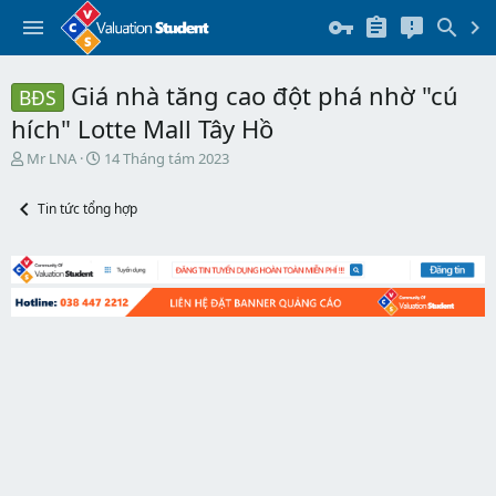
Giá nhà tăng cao đột phá nhờ "cú
BĐS
hích" Lotte Mall Tây Hồ
T
N
Mr LNA
14 Tháng tám 2023
h
g
r
à
Tin tức tổng hợp
e
y
a
b
d
ắ
s
t
t
đ
a
ầ
r
u
t
e
r