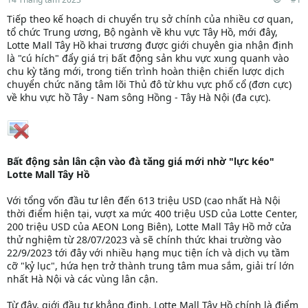
Tiếp theo kế hoạch di chuyển trụ sở chính của nhiều cơ quan,
tổ chức Trung ương, Bộ ngành về khu vực Tây Hồ, mới đây,
Lotte Mall Tây Hồ khai trương được giới chuyên gia nhận định
là "cú hích" đẩy giá trị bất động sản khu vực xung quanh vào
chu kỳ tăng mới, trong tiến trình hoàn thiện chiến lược dịch
chuyển chức năng tâm lõi Thủ đô từ khu vực phố cổ (đơn cực)
về khu vực hồ Tây - Nam sông Hồng - Tây Hà Nội (đa cực).
Bất động sản lân cận vào đà tăng giá mới nhờ "lực kéo"
Lotte Mall Tây Hồ
Với tổng vốn đầu tư lên đến 613 triệu USD (cao nhất Hà Nội
thời điểm hiện tại, vượt xa mức 400 triệu USD của Lotte Center,
200 triệu USD của AEON Long Biên), Lotte Mall Tây Hồ mở cửa
thử nghiệm từ 28/07/2023 và sẽ chính thức khai trường vào
22/9/2023 tới đây với nhiều hạng mục tiện ích và dịch vụ tầm
cỡ "kỷ lục", hứa hẹn trở thành trung tâm mua sắm, giải trí lớn
nhất Hà Nội và các vùng lân cận.
Từ đây, giới đầu tư khẳng định, Lotte Mall Tây Hồ chính là điểm