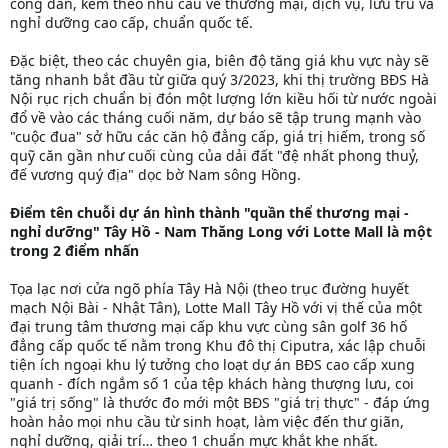
công dân, kèm theo nhu cầu về thương mại, dịch vụ, lưu trú và
nghỉ dưỡng cao cấp, chuẩn quốc tế.
Đặc biệt, theo các chuyên gia, biên độ tăng giá khu vực này sẽ
tăng nhanh bắt đầu từ giữa quý 3/2023, khi thị trường BĐS Hà
Nội rục rịch chuẩn bị đón một lượng lớn kiều hối từ nước ngoài
đổ về vào các tháng cuối năm, dự báo sẽ tập trung mạnh vào
"cuộc đua" sở hữu các căn hộ đẳng cấp, giá trị hiếm, trong số
quỹ căn gần như cuối cùng của dải đất "đệ nhất phong thuỷ,
đế vương quý địa" dọc bờ Nam sông Hồng.
Điểm tên chuỗi dự án hình thành "quần thể thương mại -
nghỉ dưỡng" Tây Hồ - Nam Thăng Long với Lotte Mall là một
trong 2 điểm nhấn
Tọa lạc nơi cửa ngõ phía Tây Hà Nội (theo trục đường huyết
mạch Nội Bài - Nhật Tân), Lotte Mall Tây Hồ với vị thế của một
đại trung tâm thương mại cấp khu vực cùng sân golf 36 hố
đẳng cấp quốc tế nằm trong Khu đô thị Ciputra, xác lập chuỗi
tiện ích ngoại khu lý tưởng cho loạt dự án BĐS cao cấp xung
quanh - đích ngắm số 1 của tệp khách hàng thượng lưu, coi
"giá trị sống" là thước đo mới một BĐS "giá trị thực" - đáp ứng
hoàn hảo mọi nhu cầu từ sinh hoạt, làm việc đến thư giãn,
nghỉ dưỡng, giải trí… theo 1 chuẩn mực khắt khe nhất.