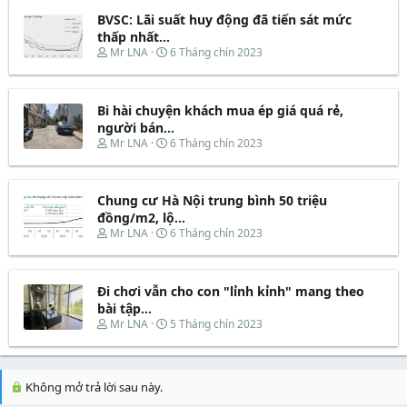
r
u
a
b
t
d
ắ
BVSC: Lãi suất huy động đã tiến sát mức
e
s
t
thấp nhất...
r
t
đ
T
N
Mr LNA
6 Tháng chín 2023
a
ầ
h
g
r
u
r
à
t
e
y
e
Bi hài chuyện khách mua ép giá quá rẻ,
a
b
r
d
ắ
người bán...
s
t
T
N
Mr LNA
6 Tháng chín 2023
t
đ
h
g
a
ầ
r
à
r
u
e
y
t
Chung cư Hà Nội trung bình 50 triệu
a
b
e
d
ắ
đồng/m2, lộ...
r
s
t
T
N
Mr LNA
6 Tháng chín 2023
t
đ
h
g
a
ầ
r
à
r
u
e
y
t
Đi chơi vẫn cho con "lỉnh kỉnh" mang theo
a
b
e
d
ắ
bài tập...
r
s
t
T
N
Mr LNA
5 Tháng chín 2023
t
đ
h
g
a
ầ
r
à
r
u
e
y
t
a
b
Không mở trả lời sau này.
e
d
ắ
r