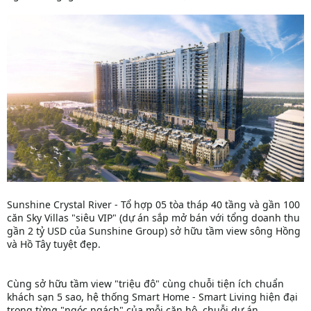
Sunshine Crystal River - Tổ hợp 05 tòa tháp 40 tầng và gần 100
căn Sky Villas "siêu VIP" (dự án sắp mở bán với tổng doanh thu
gần 2 tỷ USD của Sunshine Group) sở hữu tầm view sông Hồng
và Hồ Tây tuyệt đẹp.
Cùng sở hữu tầm view "triệu đô" cùng chuỗi tiện ích chuẩn
khách sạn 5 sao, hệ thống Smart Home - Smart Living hiện đại
trong từng "ngóc ngách" của mỗi căn hộ, chuỗi dự án