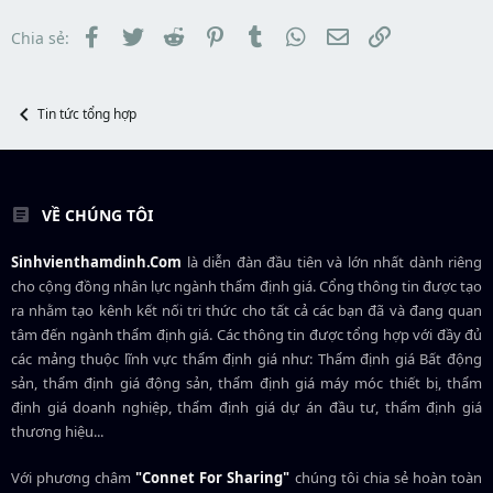
s
t
t
đ
Facebook
Twitter
Reddit
Pinterest
Tumblr
WhatsApp
Email
Link
Chia sẻ:
a
ầ
r
u
t
e
r
Tin tức tổng hợp
VỀ CHÚNG TÔI
Sinhvienthamdinh.Com
là diễn đàn đầu tiên và lớn nhất dành riêng
cho cộng đồng nhân lực ngành
thẩm định giá
. Cổng thông tin được tạo
ra nhằm tạo kênh kết nối tri thức cho tất cả các bạn đã và đang quan
tâm đến ngành thẩm định giá. Các thông tin được tổng hợp với đầy đủ
các mảng thuộc lĩnh vực thẩm định giá như: Thẩm định giá Bất động
sản, thẩm định giá động sản, thẩm định giá máy móc thiết bị, thẩm
định giá doanh nghiệp, thẩm định giá dự án đầu tư, thẩm định giá
thương hiệu...
Với phương châm
"Connet For Sharing"
chúng tôi chia sẻ hoàn toàn