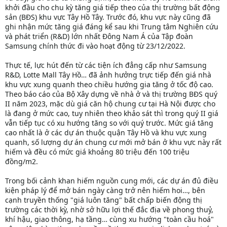
khởi đầu cho chu kỳ tăng giá tiếp theo của thị trường bất động
sản (BĐS) khu vực Tây Hồ Tây. Trước đó, khu vực này cũng đã
ghi nhận mức tăng giá đáng kể sau khi Trung tâm Nghiên cứu
và phát triển (R&D) lớn nhất Đông Nam Á của Tập đoàn
Samsung chính thức đi vào hoạt động từ 23/12/2022.
Thực tế, lực hút đến từ các tiện ích đẳng cấp như Samsung
R&D, Lotte Mall Tây Hồ… đã ảnh hưởng trực tiếp đến giá nhà
khu vực xung quanh theo chiều hướng gia tăng ở tốc độ cao.
Theo báo cáo của Bộ Xây dựng về nhà ở và thị trường BĐS quý
II năm 2023, mặc dù giá căn hộ chung cư tại Hà Nội được cho
là đang ở mức cao, tuy nhiên theo khảo sát thì trong quý II giá
vẫn tiếp tục có xu hướng tăng so với quý trước. Mức giá tăng
cao nhất là ở các dự án thuộc quận Tây Hồ và khu vực xung
quanh, số lượng dự án chung cư mới mở bán ở khu vực này rất
hiếm và đều có mức giá khoảng 80 triệu đến 100 triệu
đồng/m2.
Trong bối cảnh khan hiếm nguồn cung mới, các dự án đủ điều
kiện pháp lý để mở bán ngày càng trở nên hiếm hoi…, bên
cạnh truyền thống "giá luôn tăng" bất chấp biến động thị
trường các thời kỳ, nhờ sở hữu lợi thế đắc địa về phong thuỷ,
khí hậu, giao thông, hạ tầng… cùng xu hướng "toàn cầu hoá"