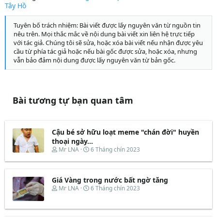
Tây Hồ
Tuyên bố trách nhiệm: Bài viết được lấy nguyên văn từ nguồn tin
nêu trên. Mọi thắc mắc về nội dung bài viết xin liên hệ trực tiếp
với tác giả. Chúng tôi sẽ sửa, hoặc xóa bài viết nếu nhận được yêu
cầu từ phía tác giả hoặc nếu bài gốc được sửa, hoặc xóa, nhưng
vẫn bảo đảm nội dung được lấy nguyên văn từ bản gốc.
Bài tương tự bạn quan tâm
Cậu bé sở hữu loạt meme "chán đời" huyền
thoại ngày...
T
N
Mr LNA
6 Tháng chín 2023
h
g
r
à
e
y
Giá Vàng trong nước bất ngờ tăng
a
b
d
ắ
T
N
Mr LNA
6 Tháng chín 2023
s
t
h
g
t
đ
r
à
a
ầ
e
y