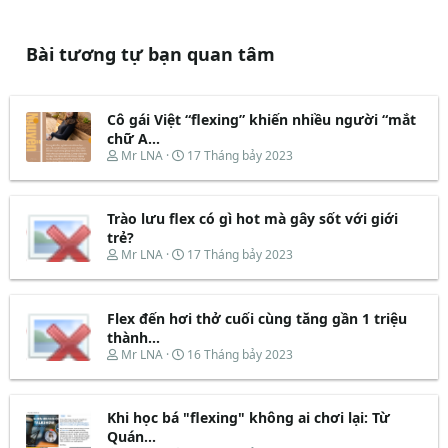
Bài tương tự bạn quan tâm
Cô gái Việt “flexing” khiến nhiều người “mắt
chữ A...
T
N
Mr LNA
17 Tháng bảy 2023
h
g
r
à
e
y
Trào lưu flex có gì hot mà gây sốt với giới
a
b
d
ắ
trẻ?
s
t
T
N
Mr LNA
17 Tháng bảy 2023
t
đ
h
g
a
ầ
r
à
r
u
e
y
t
Flex đến hơi thở cuối cùng tăng gần 1 triệu
a
b
e
d
ắ
thành...
r
s
t
T
N
Mr LNA
16 Tháng bảy 2023
t
đ
h
g
a
ầ
r
à
r
u
e
y
t
Khi học bá "flexing" không ai chơi lại: Từ
a
b
e
d
ắ
Quán...
r