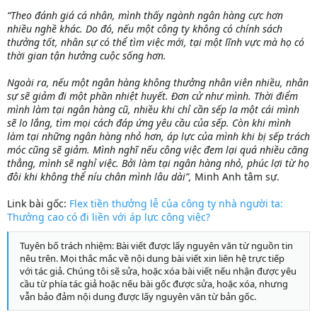
“Theo đánh giá cá nhân, mình thấy ngành ngân hàng cực hơn
nhiều nghề khác. Do đó, nếu một công ty không có chính sách
thưởng tốt, nhân sự có thể tìm việc mới, tại một lĩnh vực mà họ có
thời gian tận hưởng cuộc sống hơn.
Ngoài ra, nếu một ngân hàng không thưởng nhân viên nhiều, nhân
sự sẽ giảm đi một phần nhiệt huyết. Đơn cử như mình. Thời điểm
mình làm tại ngân hàng cũ, nhiều khi chỉ cần sếp la một cái mình
sẽ lo lắng, tìm mọi cách đáp ứng yêu cầu của sếp. Còn khi mình
làm tại những ngân hàng nhỏ hơn, áp lực của mình khi bị sếp trách
móc cũng sẽ giảm. Mình nghĩ nếu công việc đem lại quá nhiều căng
thẳng, mình sẽ nghỉ việc. Bởi làm tại ngân hàng nhỏ, phúc lợi từ họ
đôi khi không thể níu chân mình lâu dài”,
Minh Anh tâm sự.
Link bài gốc:
Flex tiền thưởng lễ của công ty nhà người ta:
Thưởng cao có đi liền với áp lực công việc?
Tuyên bố trách nhiệm: Bài viết được lấy nguyên văn từ nguồn tin
nêu trên. Mọi thắc mắc về nội dung bài viết xin liên hệ trực tiếp
với tác giả. Chúng tôi sẽ sửa, hoặc xóa bài viết nếu nhận được yêu
cầu từ phía tác giả hoặc nếu bài gốc được sửa, hoặc xóa, nhưng
vẫn bảo đảm nội dung được lấy nguyên văn từ bản gốc.