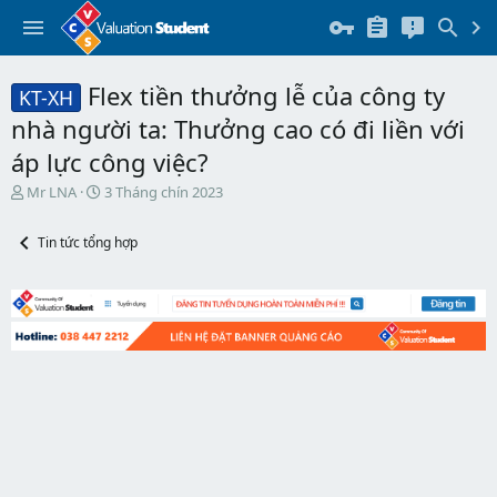
Flex tiền thưởng lễ của công ty
KT-XH
nhà người ta: Thưởng cao có đi liền với
áp lực công việc?
T
N
Mr LNA
3 Tháng chín 2023
h
g
r
à
Tin tức tổng hợp
e
y
a
b
d
ắ
s
t
t
đ
a
ầ
r
u
t
e
r