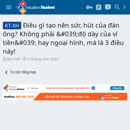
Điều gì tạo nên sức hút của đàn
KT-XH
ông? Không phải &#039;độ dày của ví
tiền&#039; hay ngoại hình, mà là 3 điều
này!
T
N
Mr LNA
4 Tháng chín 2023
h
g
r
à
Tin tức tổng hợp
e
y
a
b
d
ắ
s
t
t
đ
a
ầ
r
u
t
e
r