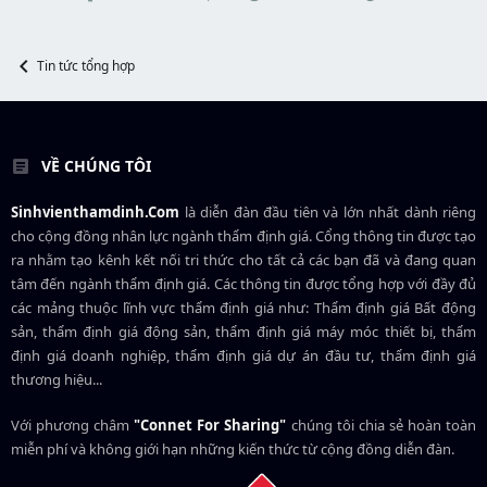
r
u
t
e
r
Tin tức tổng hợp
VỀ CHÚNG TÔI
Sinhvienthamdinh.Com
là diễn đàn đầu tiên và lớn nhất dành riêng
cho cộng đồng nhân lực ngành
thẩm định giá
. Cổng thông tin được tạo
ra nhằm tạo kênh kết nối tri thức cho tất cả các bạn đã và đang quan
tâm đến ngành thẩm định giá. Các thông tin được tổng hợp với đầy đủ
các mảng thuộc lĩnh vực thẩm định giá như: Thẩm định giá Bất động
sản, thẩm định giá động sản, thẩm định giá máy móc thiết bị, thẩm
định giá doanh nghiệp, thẩm định giá dự án đầu tư, thẩm định giá
thương hiệu...
Với phương châm
"Connet For Sharing"
chúng tôi chia sẻ hoàn toàn
miễn phí và không giới hạn những kiến thức từ cộng đồng diễn đàn.