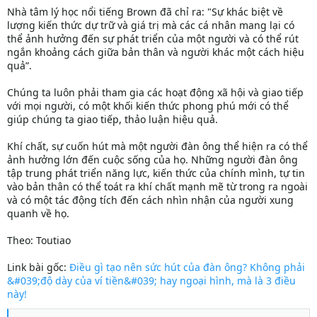
Nhà tâm lý học nổi tiếng Brown đã chỉ ra: "Sự khác biệt về
lượng kiến thức dự trữ và giá trị mà các cá nhân mang lại có
thể ảnh hưởng đến sự phát triển của một người và có thể rút
ngắn khoảng cách giữa bản thân và người khác một cách hiệu
quả”.
Chúng ta luôn phải tham gia các hoạt động xã hội và giao tiếp
với mọi người, có một khối kiến thức phong phú mới có thể
giúp chúng ta giao tiếp, thảo luận hiệu quả.
Khí chất, sự cuốn hút mà một người đàn ông thể hiện ra có thể
ảnh hưởng lớn đến cuộc sống của họ. Những người đàn ông
tập trung phát triển năng lực, kiến thức của chính mình, tự tin
vào bản thân có thể toát ra khí chất mạnh mẽ từ trong ra ngoài
và có một tác động tích đến cách nhìn nhận của người xung
quanh về họ.
Theo: Toutiao
Link bài gốc:
Điều gì tạo nên sức hút của đàn ông? Không phải
&#039;độ dày của ví tiền&#039; hay ngoại hình, mà là 3 điều
này!