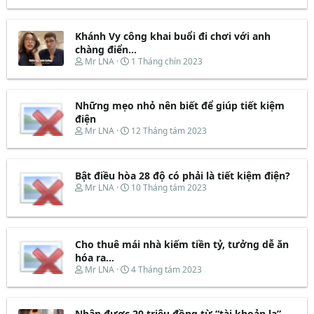
h
g
r
à
e
y
Khánh Vy công khai buổi đi chơi với anh
a
b
d
ắ
chàng điển...
s
t
T
N
Mr LNA
1 Tháng chín 2023
t
đ
h
g
a
ầ
r
à
r
u
e
y
t
Những mẹo nhỏ nên biết để giúp tiết kiệm
a
b
e
d
ắ
điện
r
s
t
T
N
Mr LNA
12 Tháng tám 2023
t
đ
h
g
a
ầ
r
à
r
u
e
y
t
Bật điều hòa 28 độ có phải là tiết kiệm điện?
a
b
e
d
ắ
T
N
Mr LNA
10 Tháng tám 2023
r
s
t
h
g
t
đ
r
à
a
ầ
e
y
r
u
a
b
t
d
ắ
Cho thuê mái nhà kiếm tiền tỷ, tưởng dễ ăn
e
s
t
hóa ra...
r
t
đ
T
N
Mr LNA
4 Tháng tám 2023
a
ầ
h
g
r
u
r
à
t
e
y
e
Nhận được 20 triệu đồng từ “tài khoản lạ”,
a
b