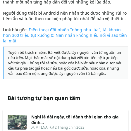
thành một nền tảng hấp dẫn đối với những kẻ lừa đảo.
Người dùng thiết bị Android nên nhận thức được những rủi ro
tiềm ẩn và tuân theo các biện pháp tốt nhất để bảo vệ thiết bị.
Link bài gốc:
Điện thoại đột nhiên "nóng như lửa", tài khoản
hơn 300 triệu tụt xuống 0: Nạn nhân không hiểu nổi vì sao tiền
lại mất
Tuyên bố trách nhiệm: Bài viết được lấy nguyên văn từ nguồn tin
nêu trên. Mọi thắc mắc về nội dung bài viết xin liên hệ trực tiếp
với tác giả. Chúng tôi sẽ sửa, hoặc xóa bài viết nếu nhận được yêu
cầu từ phía tác giả hoặc nếu bài gốc được sửa, hoặc xóa, nhưng
vẫn bảo đảm nội dung được lấy nguyên văn từ bản gốc.
Bài tương tự bạn quan tâm
Nghỉ lễ dài ngày, tôi dành thời gian cho gia
đình...
T
N
Mr LNA
2 Tháng chín 2023