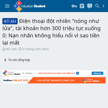
Điện thoại đột nhiên "nóng như
KT-XH
lửa", tài khoản hơn 300 triệu tụt xuống
0: Nạn nhân không hiểu nổi vì sao tiền
lại mất
T
N
Mr LNA
3 Tháng chín 2023
h
g
r
à
Tin tức tổng hợp
e
y
a
b
d
ắ
s
t
t
đ
a
ầ
r
u
t
e
r