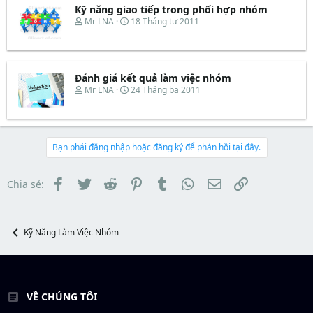
e
d
ắ
Kỹ năng giao tiếp trong phối hợp nhóm
r
s
t
T
N
Mr LNA
18 Tháng tư 2011
t
đ
h
g
a
ầ
r
à
r
u
e
y
t
a
b
e
d
ắ
Đánh giá kết quả làm việc nhóm
r
s
t
T
N
Mr LNA
24 Tháng ba 2011
t
đ
h
g
a
ầ
r
à
r
u
e
y
t
a
b
e
d
ắ
Bạn phải đăng nhập hoặc đăng ký để phản hồi tại đây.
r
s
t
t
đ
a
ầ
Facebook
Twitter
Reddit
Pinterest
Tumblr
WhatsApp
Email
Link
Chia sẻ:
r
u
t
e
r
Kỹ Năng Làm Việc Nhóm
VỀ CHÚNG TÔI