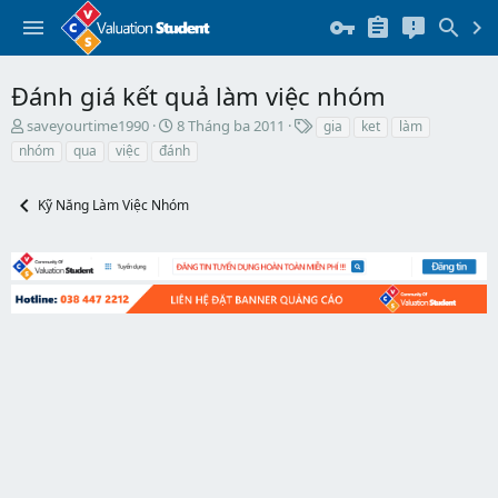
Đánh giá kết quả làm việc nhóm
T
N
T
saveyourtime1990
8 Tháng ba 2011
gia
ket
làm
h
g
h
nhóm
qua
việc
đánh
r
à
ẻ
e
y
a
b
Kỹ Năng Làm Việc Nhóm
d
ắ
s
t
t
đ
a
ầ
r
u
t
e
r