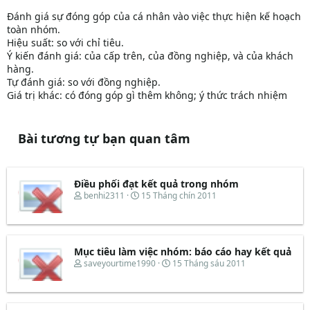
Đánh giá sự đóng góp của cá nhân vào việc thực hiện kế hoạch
toàn nhóm.
Hiệu suất: so với chỉ tiêu.
Ý kiến đánh giá: của cấp trên, của đồng nghiệp, và của khách
hàng.
Tự đánh giá: so với đồng nghiệp.
Giá trị khác: có đóng góp gì thêm không; ý thức trách nhiệm
Bài tương tự bạn quan tâm
Điều phối đạt kết quả trong nhóm
T
N
benhi2311
15 Tháng chín 2011
h
g
r
à
e
y
a
b
d
ắ
Mục tiêu làm việc nhóm: báo cáo hay kết quả
s
t
T
N
saveyourtime1990
15 Tháng sáu 2011
t
đ
h
g
a
ầ
r
à
r
u
e
y
t
a
b