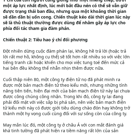
một áp lực nhất định, lúc mới bắt đầu nén có thể sẽ vẫn giữ
được trạng thái ban đầu, nhưng qua một khoảng thời gian
sẽ dần dần bị uốn cong. Chiến thuật kéo dài thời gian lúc này
sẽ là thủ thuật thường được dùng để nhằm gây áp lực cho
phía đối tác tham gia đàm phán.
Chiến thuật 2: Tiêu hao ý chí đối phương
Đột nhiên dừng cuộc đàm phán lại, không hề trả lời (hoặc trả
lời rất mơ hồ, không cụ thể) sẽ tốt hơn rất nhiều so với việc lớn
tiếng tranh cãi hoặc khiến cho mọi việc tung toé đến mức cả
hai bên đều không thể nhẫn nhịn thêm được nữa.
Cuối thập niên 80, một công ty điện tử nọ đã phát minh ra
được một bản mạch điện tử theo kiểu mới, nhưng những tính
năng tiên tiến, hiện đại mới của bản mạch điện tử này lại chưa
được công chúng công nhận. Trong khi đó, công ty lại đang
phải đối mặt với việc sắp bị phá sản, nên việc bản mạch điện
tử kiểu mới này có được giới tiêu dùng chào đón hay không trở
thành một hy vọng cuối cùng đối với sự sống còn của công ty.
May mắn lúc đó, một công ty ở châu Á với con mắt đánh giá
khá tinh tường đã phát hiện ra tiềm năng rất lớn của sản