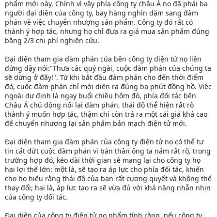
phẩm mới này. Chính vì vậy phía công ty châu Á nọ đã phái ba
người đại diện của công ty, bay hàng nghìn dặm sang đàm
phán về việc chuyển nhượng sản phẩm. Công ty đó rất có
thành ý hợp tác, nhưng họ chỉ đưa ra giá mua sản phẩm đúng
bằng 2/3 chi phí nghiên cứu.
Đại diện tham gia đàm phán của bên công ty điện tử nọ liền
đứng dậy nói:"Thưa các quý ngài, cuộc đàm phán của chúng ta
sẽ dừng ở đây!". Từ khi bắt đầu đàm phán cho đến thời điểm
đó, cuộc đàm phán chỉ mới diễn ra đúng ba phút đồng hồ. Việc
ngoài dự định là ngay buổi chiều hôm đó, phía đối tác bên
Châu Á chủ động nối lại đàm phán, thái độ thể hiện rất rõ
thành ý muốn hợp tác, thậm chí còn trả ra một cái giá khá cao
để chuyển nhượng lại sản phẩm bản mạch điện tử mới.
Đại diện tham gia đàm phán của công ty điện tử nọ có thể tự
tin cắt đứt cuộc đàm phán vì bản thân ông ta nắm rất rõ, trong
trường hợp đó, kéo dài thời gian sẽ mang lại cho công ty họ
hai lợi thế lớn: một là, sẽ tạo ra áp lực cho phía đối tác, khiến
cho họ hiểu rằng thái độ của bạn rất cương quyết và không thể
thay đổi; hai là, áp lực tạo ra sẽ vừa đủ với khả năng nhẫn nhịn
của công ty đối tác.
Đại diện của công ty điện tử nọ nhẩm tính rằng, nếu công ty