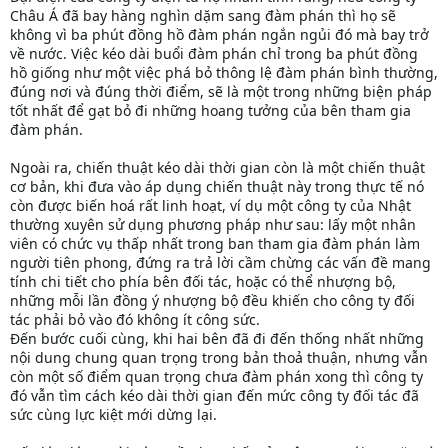
Châu Á đã bay hàng nghìn dặm sang đàm phán thì họ sẽ
không vì ba phút đồng hồ đàm phán ngắn ngủi đó mà bay trở
về nước. Việc kéo dài buổi đàm phán chỉ trong ba phút đồng
hồ giống như một việc phá bỏ thông lệ đàm phán bình thường,
đúng nơi và đúng thời điểm, sẽ là một trong những biện pháp
tốt nhất để gạt bỏ đi những hoang tưởng của bên tham gia
đàm phán.
Ngoài ra, chiến thuật kéo dài thời gian còn là một chiến thuật
cơ bản, khi đưa vào áp dụng chiến thuật này trong thực tế nó
còn được biến hoá rất linh hoạt, ví dụ một công ty của Nhật
thường xuyên sử dụng phương pháp như sau: lấy một nhân
viên có chức vụ thấp nhất trong ban tham gia đàm phán làm
người tiên phong, đứng ra trả lời cầm chừng các vấn đề mang
tính chi tiết cho phía bên đối tác, hoặc có thể nhượng bộ,
những mỗi lần đồng ý nhượng bộ đều khiến cho công ty đối
tác phải bỏ vào đó không ít công sức.
Đến bước cuối cùng, khi hai bên đã đi đến thống nhất những
nội dung chung quan trọng trong bản thoả thuận, nhưng vẫn
còn một số điểm quan trọng chưa đàm phán xong thì công ty
đó vẫn tìm cách kéo dài thời gian đến mức công ty đối tác đã
sức cùng lực kiệt mới dừng lại.