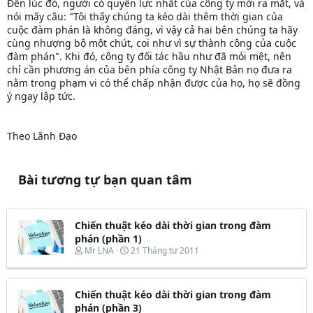
Đến lúc đó, người có quyền lực nhất của công ty mới ra mặt, và
nói mấy câu: "Tôi thấy chúng ta kéo dài thêm thời gian của
cuộc đàm phán là không đáng, vì vậy cả hai bên chúng ta hãy
cùng nhượng bộ một chút, coi như vì sự thành công của cuộc
đàm phán". Khi đó, công ty đối tác hầu như đã mỏi mệt, nên
chỉ cần phương án của bên phía công ty Nhật Bản nọ đưa ra
nằm trong phạm vi có thể chấp nhận được của họ, họ sẽ đồng
ý ngay lập tức.
Theo Lãnh Đạo
Bài tương tự bạn quan tâm
Chiến thuật kéo dài thời gian trong đàm
phán (phần 1)
T
N
Mr LNA
21 Tháng tư 2011
h
g
r
à
e
y
Chiến thuật kéo dài thời gian trong đàm
a
b
d
ắ
phán (phần 3)