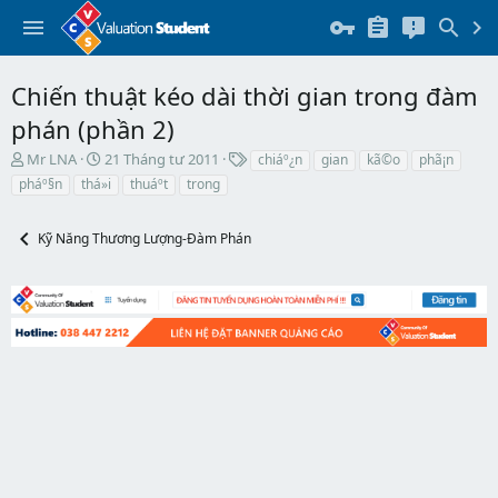
Chiến thuật kéo dài thời gian trong đàm
phán (phần 2)
T
N
T
Mr LNA
21 Tháng tư 2011
chiáº¿n
gian
kã©o
phã¡n
h
g
h
pháº§n
thá»i
thuáº­t
trong
r
à
ẻ
e
y
a
b
Kỹ Năng Thương Lượng-Đàm Phán
d
ắ
s
t
t
đ
a
ầ
r
u
t
e
r