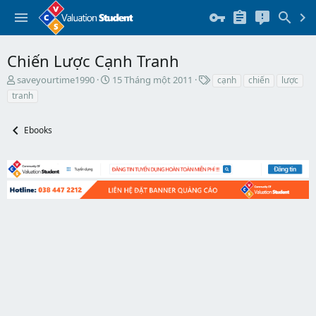
Chiến Lược Cạnh Tranh
T
N
T
saveyourtime1990
15 Tháng một 2011
cạnh
chiến
lược
h
g
h
tranh
r
à
ẻ
e
y
a
b
Ebooks
d
ắ
s
t
t
đ
a
ầ
r
u
t
e
r