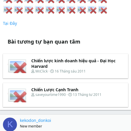
Tại Đây
Bài tương tự bạn quan tâm
Chiến lược kinh doanh hiệu quả - Đại Học
Harvard
T
N
Mr.Click
16 Tháng sáu 2011
h
g
r
à
e
y
Chiến Lược Cạnh Tranh
a
b
d
ắ
T
N
saveyourtime1990
13 Tháng tư 2011
s
t
h
g
t
đ
r
à
a
ầ
e
y
r
u
a
b
t
d
ắ
kekodon_donkoi
K
e
s
t
New member
r
t
đ