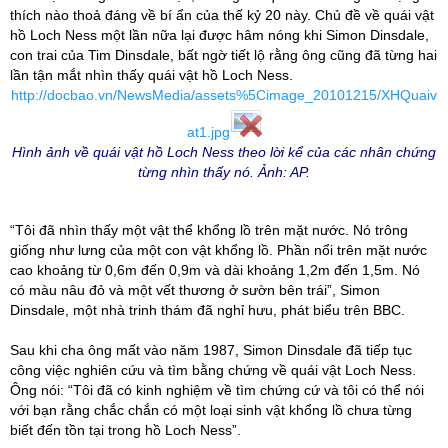
thích nào thoả đáng về bí ẩn của thế kỷ 20 này. Chủ đề về quái vật
hồ Loch Ness một lần nữa lại được hâm nóng khi Simon Dinsdale,
con trai của Tim Dinsdale, bất ngờ tiết lộ rằng ông cũng đã từng hai
lần tận mắt nhìn thấy quái vật hồ Loch Ness.
http://docbao.vn/NewsMedia/assets%5Cimage_20101215/XHQuaiv
at1.jpg
Hình ảnh về quái vật hồ Loch Ness theo lời kể của các nhân chứng
từng nhìn thấy nó. Ảnh: AP.
“Tôi đã nhìn thấy một vật thể khổng lồ trên mặt nước. Nó trông
giống như lưng của một con vật khổng lồ. Phần nổi trên mặt nước
cao khoảng từ 0,6m đến 0,9m và dài khoảng 1,2m đến 1,5m. Nó
có màu nâu đỏ và một vết thương ở sườn bên trái”, Simon
Dinsdale, một nhà trinh thám đã nghỉ hưu, phát biểu trên BBC.
Sau khi cha ông mất vào năm 1987, Simon Dinsdale đã tiếp tục
công việc nghiên cứu và tìm bằng chứng về quái vật Loch Ness.
Ông nói: “Tôi đã có kinh nghiệm về tìm chứng cứ và tôi có thể nói
với bạn rằng chắc chắn có một loại sinh vật khổng lồ chưa từng
biết đến tồn tại trong hồ Loch Ness”.