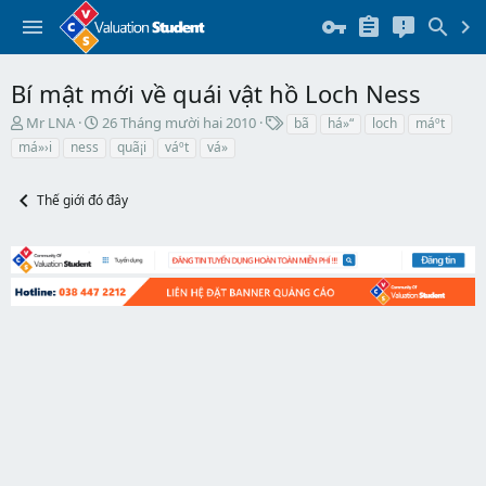
Bí mật mới về quái vật hồ Loch Ness
T
N
T
Mr LNA
26 Tháng mười hai 2010
bã­
há»“
loch
máº­t
h
g
h
má»›i
ness
quã¡i
váº­t
vá»
r
à
ẻ
e
y
a
b
Thế giới đó đây
d
ắ
s
t
t
đ
a
ầ
r
u
t
e
r