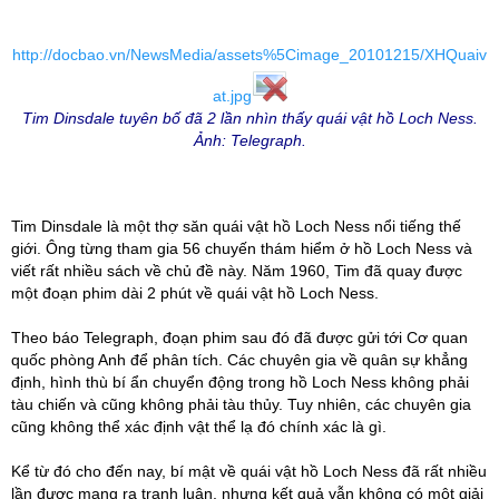
http://docbao.vn/NewsMedia/assets%5Cimage_20101215/XHQuaiv
at.jpg
Tim Dinsdale tuyên bố đã 2 lần nhìn thấy quái vật hồ Loch Ness.
Ảnh: Telegraph
.
Tim Dinsdale là một thợ săn quái vật hồ Loch Ness nổi tiếng thế
giới. Ông từng tham gia 56 chuyến thám hiểm ở hồ Loch Ness và
viết rất nhiều sách về chủ đề này. Năm 1960, Tim đã quay được
một đoạn phim dài 2 phút về quái vật hồ Loch Ness.
Theo báo Telegraph, đoạn phim sau đó đã được gửi tới Cơ quan
quốc phòng Anh để phân tích. Các chuyên gia về quân sự khẳng
định, hình thù bí ẩn chuyển động trong hồ Loch Ness không phải
tàu chiến và cũng không phải tàu thủy. Tuy nhiên, các chuyên gia
cũng không thể xác định vật thể lạ đó chính xác là gì.
Kể từ đó cho đến nay, bí mật về quái vật hồ Loch Ness đã rất nhiều
lần được mang ra tranh luận, nhưng kết quả vẫn không có một giải