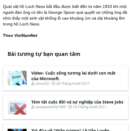
Quái vật hồ Loch Ness bắt đầu được biết đến từ năm 1933 khi một
người đàn ông có tên là George Spicer quả quyết vợ chồng ông đã
nhìn thấy một sinh vật khổng lồ cao khoảng 1m và dài khoảng 8m
trong hồ Loch Ness.
Theo VietNamNet
Bài tương tự bạn quan tâm
Video- Cuộc sống tương lai dưới con mắt
của Microsoft.
T
N
venus92
28 Tháng mười 2011
h
g
r
à
e
y
Tóm tắt cuộc đời và sự nghiệp của Steve Jobs
a
b
d
ắ
T
N
saveyourtime1990
14 Tháng mười 2011
s
t
h
g
t
đ
r
à
a
ầ
e
y
r
u
a
b
t
d
ắ
Trò đùa về "thần tượng" Lê Văn Luyện