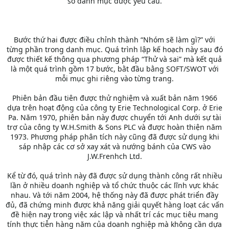
số danh mục được yêu cầu.
Bước thứ hai được điều chỉnh thành “Nhóm sẽ làm gì?” với
từng phần trong danh mục. Quá trình lập kế hoạch này sau đó
được thiết kế thông qua phương pháp “Thử và sai” mà kết quả
là một quá trình gồm 17 bước, bằt đầu bằng SOFT/SWOT với
mỗi mục ghi riêng vào từng trang.
Phiên bản đầu tiên được thử nghiệm và xuất bản năm 1966
dựa trên hoạt động của công ty Erie Technological Corp. ở Erie
Pa. Năm 1970, phiên bản này được chuyển tới Anh dưới sự tài
trợ của công ty W.H.Smith & Sons PLC và được hoàn thiện năm
1973. Phương pháp phân tích này cũng đã được sử dụng khi
sáp nhập các cơ sở xay xát và nướng bánh của CWS vào
J.W.Frenhch Ltd.
Kể từ đó, quá trình này đã được sử dụng thành công rất nhiều
lần ở nhiều doanh nghiệp và tổ chức thuộc các lĩnh vực khác
nhau. Và tới năm 2004, hệ thống này đã được phát triển đầy
đủ, đã chứng minh được khả năng giải quyết hàng loạt các vấn
đề hiện nay trong việc xác lập và nhất trí các mục tiêu mang
tính thực tiễn hàng năm của doanh nghiệp mà không cần dựa