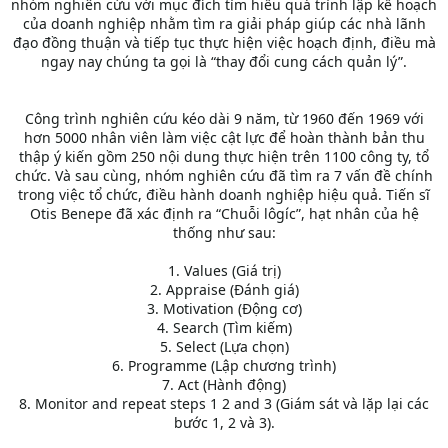
nhóm nghiên cứu với mục đích tìm hiểu quá trình lập kế hoạch
của doanh nghiệp nhằm tìm ra giải pháp giúp các nhà lãnh
đạo đồng thuận và tiếp tục thực hiện việc hoạch định, điều mà
ngay nay chúng ta gọi là “thay đổi cung cách quản lý”.
Công trình nghiên cứu kéo dài 9 năm, từ 1960 đến 1969 với
hơn 5000 nhân viên làm việc cật lực để hoàn thành bản thu
thập ý kiến gồm 250 nội dung thực hiện trên 1100 công ty, tổ
chức. Và sau cùng, nhóm nghiên cứu đã tìm ra 7 vấn đề chính
trong việc tổ chức, điều hành doanh nghiệp hiệu quả. Tiến sĩ
Otis Benepe đã xác định ra “Chuỗi lôgíc”, hạt nhân của hệ
thống như sau:
1. Values (Giá trị)
2. Appraise (Đánh giá)
3. Motivation (Động cơ)
4. Search (Tìm kiếm)
5. Select (Lựa chọn)
6. Programme (Lập chương trình)
7. Act (Hành động)
8. Monitor and repeat steps 1 2 and 3 (Giám sát và lặp lại các
bước 1, 2 và 3).