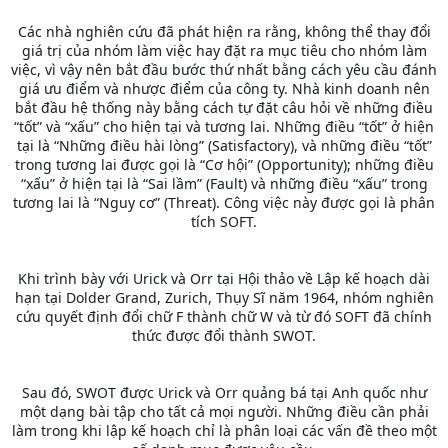
Các nhà nghiên cứu đã phát hiện ra rằng, không thể thay đổi
giá trị của nhóm làm việc hay đặt ra mục tiêu cho nhóm làm
việc, vì vậy nên bắt đầu bước thứ nhất bằng cách yêu cầu đánh
giá ưu điểm và nhược điểm của công ty. Nhà kinh doanh nên
bắt đầu hệ thống này bằng cách tự đặt câu hỏi về những điều
“tốt” và “xấu” cho hiện tại và tương lai. Những điều “tốt” ở hiện
tại là “Những điều hài lòng” (Satisfactory), và những điều “tốt”
trong tương lai được gọi là “Cơ hội” (Opportunity); những điều
“xấu” ở hiện tại là “Sai lầm” (Fault) và những điều “xấu” trong
tương lai là “Nguy cơ” (Threat). Công việc này được gọi là phân
tích SOFT.
Khi trình bày với Urick và Orr tại Hội thảo về Lập kế hoạch dài
hạn tại Dolder Grand, Zurich, Thụy Sĩ năm 1964, nhóm nghiên
cứu quyết định đổi chữ F thành chữ W và từ đó SOFT đã chính
thức được đổi thành SWOT.
Sau đó, SWOT được Urick và Orr quảng bá tại Anh quốc như
một dạng bài tập cho tất cả mọi người. Những điều cần phải
làm trong khi lập kế hoạch chỉ là phân loại các vấn đề theo một