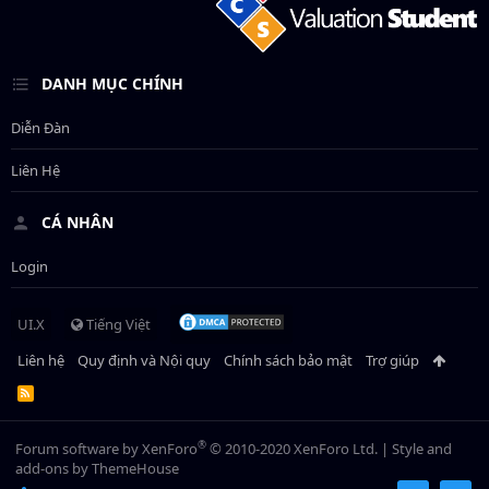
DANH MỤC CHÍNH
Diễn Đàn
Liên Hệ
CÁ NHÂN
Login
UI.X
Tiếng Việt
Liên hệ
Quy định và Nội quy
Chính sách bảo mật
Trợ giúp
R
S
S
®
Forum software by XenForo
© 2010-2020 XenForo Ltd.
|
Style and
add-ons by ThemeHouse