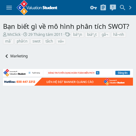
Bạn biết gì về mô hình phân tích SWOT?
T
N
T
Mr.Click
29 Tháng tám 2011
báº¡n
biáº¿t
gã¬
hã¬nh
h
g
h
mã´
phã¢n
swot
tã­ch
vá»
r
à
ẻ
e
y
a
b
Marketing
d
ắ
s
t
t
đ
a
ầ
r
u
t
e
r