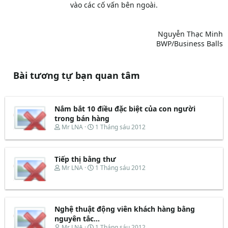
vào các cố vấn bên ngoài.
Nguyễn Thạc Minh
BWP/Business Balls​
Bài tương tự bạn quan tâm
Nắm bắt 10 điều đặc biệt của con người
trong bán hàng
T
N
Mr LNA
1 Tháng sáu 2012
h
g
r
à
e
y
Tiếp thị bằng thư
a
b
d
ắ
T
N
Mr LNA
1 Tháng sáu 2012
s
t
h
g
t
đ
r
à
a
ầ
e
y
r
u
a
b
t
d
ắ
Nghệ thuật động viên khách hàng bằng
e
s
t
nguyên tắc...
r
t
đ
T
N
Mr LNA
1 Tháng sáu 2012