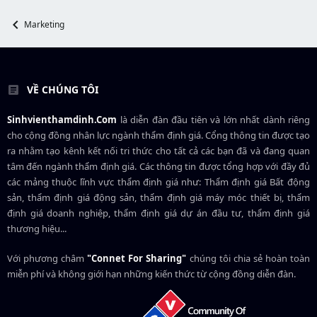
t
e
Marketing
r
VỀ CHÚNG TÔI
Sinhvienthamdinh.Com
là diễn đàn đầu tiên và lớn nhất dành riêng
cho cộng đồng nhân lực ngành
thẩm định giá
. Cổng thông tin được tạo
ra nhằm tạo kênh kết nối tri thức cho tất cả các bạn đã và đang quan
tâm đến ngành thẩm định giá. Các thông tin được tổng hợp với đầy đủ
các mảng thuộc lĩnh vực thẩm định giá như: Thẩm định giá Bất động
sản, thẩm định giá động sản, thẩm định giá máy móc thiết bị, thẩm
định giá doanh nghiệp, thẩm định giá dự án đầu tư, thẩm định giá
thương hiệu...
Với phương châm
"Connet For Sharing"
chúng tôi chia sẻ hoàn toàn
miễn phí và không giới hạn những kiến thức từ cộng đồng diễn đàn.