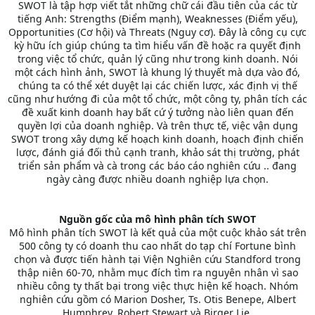
SWOT là tập hợp viết tắt những chữ cái đầu tiên của các từ
tiếng Anh: Strengths (Điểm mạnh), Weaknesses (Điểm yếu),
Opportunities (Cơ hội) và Threats (Nguy cơ). Đây là công cụ cực
kỳ hữu ích giúp chúng ta tìm hiểu vấn đề hoặc ra quyết định
trong việc tổ chức, quản lý cũng như trong kinh doanh. Nói
một cách hình ảnh, SWOT là khung lý thuyết mà dựa vào đó,
chúng ta có thể xét duyệt lại các chiến lược, xác định vị thế
cũng như hướng đi của một tổ chức, một công ty, phân tích các
đề xuất kinh doanh hay bất cứ ý tưởng nào liên quan đến
quyền lợi của doanh nghiệp. Và trên thực tế, việc vận dụng
SWOT trong xây dựng kế hoạch kinh doanh, hoạch định chiến
lược, đánh giá đối thủ cạnh tranh, khảo sát thị trường, phát
triển sản phẩm và cà trong các báo cáo nghiên cứu .. đang
ngày càng được nhiều doanh nghiệp lựa chọn.
Nguồn gốc của mô hình phân tích SWOT
Mô hình phân tích SWOT là kết quả của một cuộc khảo sát trên
500 công ty có doanh thu cao nhất do tạp chí Fortune bình
chọn và được tiến hành tại Viện Nghiên cứu Standford trong
thập niên 60-70, nhằm mục đích tìm ra nguyên nhân vì sao
nhiều công ty thất bại trong việc thực hiện kế hoạch. Nhóm
nghiên cứu gồm có Marion Dosher, Ts. Otis Benepe, Albert
Humphrey, Robert Stewart và Birger Lie.