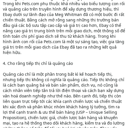
Trong khi Pets.com phụ thuộc khá nhiều vào biểu tượng con rối
và quảng cáo trên truyền hình để xây dựng thương hiệu, thì
Ebay dưới sự lãnh đạo của Meg Whitman đã có một bước đi rất
chiến thuật. Bằng cách mở rộng sang những thị trường bán
đầu giá các bộ sưu tập cao cấp và giá trị cao hơn, Ebay có thể
nâng cao giá trị trung bình trên mỗi giao dịch, một thông số để
tính toán chi phí giao dịch sẽ thu từ khách hàng. Trong khi
hình ảnh con rối của Pets.com là một sự sáng tạo, việc gia tăng
giá trị trên mỗi giao dịch của Ebay đã tạo ra những kết quả
hiện hữu.
4. Cho rằng tiếp thị chỉ là quảng cáo
Quảng cáo chỉ là một phần trong bất kì kế hoạch tiếp thị,
nhưng tiếp thị không có nghĩa là quảng cáo. Tiếp thị không chỉ
là cách bạn quảng bá và bán sản phẩm, dịch vụ, nó cũng là
cách nhân viên tiếp tân trả lời điện thoại và cách bạn xây dựng
văn hoá doanh nghiệp như thế nào. Bên cạnh đó, tiếp thị còn
liên quan trực tiếp tới các khía cạnh chiến lược và chiến thuật
khi xác định và phân khúc nhóm khách hàng lý tưởng, tìm ra
lợi thế cạnh tranh & ưu thế bán hàng (USP – Unique Selling
Proposition), chiến lược giá, chiến lược bán hàng và khuyến
mại, tạo ra hệ thống theo dõi khách hàng, kiểm tra và đo lường