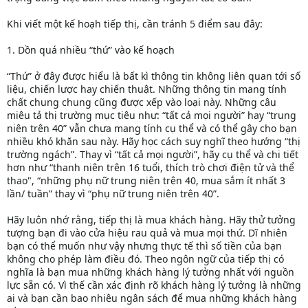
Khi viết một kế hoạh tiếp thị, cần tránh 5 điểm sau đây:
1. Dồn quá nhiều “thứ” vào kế hoạch
“Thứ” ở đây được hiểu là bất kì thông tin không liên quan tới số
liệu, chiến lược hay chiến thuật. Những thông tin mang tính
chất chung chung cũng được xếp vào loại này. Những câu
miêu tả thị trường mục tiêu như: “tất cả mọi người” hay “trung
niên trên 40” vẫn chưa mang tính cụ thể và có thể gây cho bạn
nhiều khó khăn sau này. Hãy học cách suy nghĩ theo hướng “thị
trường ngách”. Thay vì “tất cả mọi người”, hãy cụ thể và chi tiết
hơn như “thanh niên trên 16 tuổi, thích trò chơi điện tử và thể
thao", “những phụ nữ trung niên trên 40, mua sắm ít nhất 3
lần/ tuần” thay vì “phụ nữ trung niên trên 40”.
Hãy luôn nhớ rằng, tiếp thị là mua khách hàng. Hãy thử tưởng
tượng bạn đi vào cửa hiệu rau quả và mua mọi thứ. Dĩ nhiên
bạn có thể muốn như vậy nhưng thực tế thì số tiền của bạn
không cho phép làm điều đó. Theo ngôn ngữ của tiếp thị có
nghĩa là bạn mua những khách hàng lý tưởng nhất với nguồn
lực sẵn có. Vì thế cần xác định rõ khách hàng lý tưởng là những
ai và bạn cần bao nhiêu ngân sách để mua những khách hàng