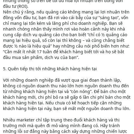
những thông số trên để tối ưu hoá lợi nhuận trên đồng vốn
đầu tư (ROI).
Nên chú ý rằng, nếu quảng cáo không mang lại lợi nhuận trên
đồng vốn đầu tư, bạn đã rơi vào cái bẫy của sự “sáng tạo”, vốn
chỉ mang lại tốn kém và lãng phí cho doanh nghiệp. Bạn sẽ
nhanh chóng nhận thấy mình rơi vào hoàn cảnh này khi nhà
cung cấp dịch vụ quảng cáo cho bạn biết “chỉ có ½ quảng cáo
mang lại hiệu quả, số còn lại thì không – và cũng chẳng biết
được ½ nào là hiệu quả” hay những câu nói phổ biến hơn như:
“Cần mất ít nhất 17 tuần để khách hàng biết tới và họ sẽ bắt
đầu mua sản phẩm, dịch vụ của bạn”.
5. Quên tiếp thị tới những khách hàng hiện tại
Với những doanh nghiệp đã vượt qua giai đoạn thành lập,
không có nguồn doanh thu nào lớn hơn nguồn doanh thu đến
từ những khách hàng hiện tại và “còn nóng”. Để bán cho một
khách hàng mới, chi phí bỏ ra sẽ gấp 6 lần chi phí bán cho một
khách hàng hiện tại. Nếu chưa có kế hoạch tiếp cận những
khách hàng hiện tại này, bạn sẽ mất một nguồn doanh thu lớn.
Nhiều marketer chỉ tập trung theo đuổi khách hàng và thị
trường mới mà quên đi mỏ vàng mình đang có. Hãy tránh
những lỗi sơ đẳng này bằng cách xây dựng những chiến lược