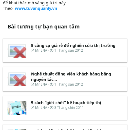
để khai thác mỏ vàng giá trị này
Theo:
www.tuvanquanly.vn
Bài tương tự bạn quan tâm
5 công cụ giá rẻ để nghiên cứu thị trường
T
N
Mr LNA
1 Tháng sáu 2012
h
g
r
à
e
y
a
b
d
ắ
Nghệ thuật động viên khách hàng bằng
s
t
nguyên tắc...
t
đ
T
N
Mr LNA
1 Tháng sáu 2012
a
ầ
h
g
r
u
r
à
t
e
y
e
5 cách “giết chết” kế hoạch tiếp thị
a
b
r
d
ắ
T
N
Mr LNA
8 Tháng chín 2011
s
t
h
g
t
đ
r
à
a
ầ
e
y
r
u
a
b