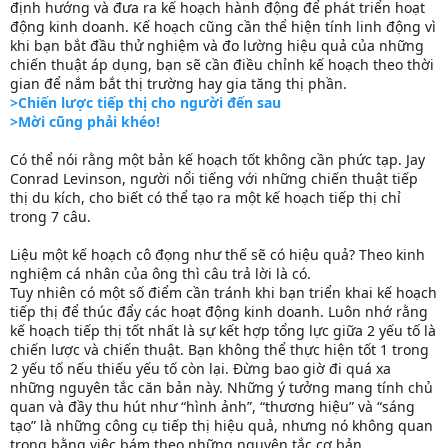
định hướng và đưa ra kế hoạch hành động để phát triển hoạt
động kinh doanh. Kế hoạch cũng cần thể hiện tính linh động vì
khi bạn bắt đầu thử nghiệm và đo lường hiệu quả của những
chiến thuật áp dụng, bạn sẽ cần điều chỉnh kế hoạch theo thời
gian để nắm bắt thị trường hay gia tăng thị phần.
>Chiến lược tiếp thị cho người đến sau
>Mời cũng phải khéo!
Có thể nói rằng một bản kế hoạch tốt không cần phức tạp. Jay
Conrad Levinson, người nổi tiếng với những chiến thuật tiếp
thị du kích, cho biết có thể tạo ra một kế hoạch tiếp thị chỉ
trong 7 câu.
Liệu một kế hoạch cô đọng như thế sẽ có hiệu quả? Theo kinh
nghiệm cá nhân của ông thì câu trả lời là có.
Tuy nhiên có một số điểm cần tránh khi bạn triển khai kế hoạch
tiếp thị để thúc đẩy các hoạt động kinh doanh. Luôn nhớ rằng
kế hoạch tiếp thị tốt nhất là sự kết hợp tổng lực giữa 2 yếu tố là
chiến lược và chiến thuật. Bạn không thể thực hiện tốt 1 trong
2 yếu tố nếu thiếu yếu tố còn lại. Đừng bao giờ đi quá xa
những nguyên tắc căn bản này. Những ý tưởng mang tính chủ
quan và đầy thu hút như “hình ảnh”, “thương hiệu” và “sáng
tạo” là những công cụ tiếp thị hiệu quả, nhưng nó không quan
trọng bằng việc bám theo những nguyên tắc cơ bản.