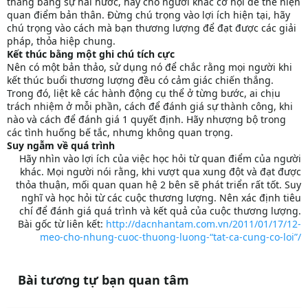
thẳng bằng sự hài hước, hãy cho người khác cơ hội để thể hiện
quan điểm bản thân. Đừng chú trọng vào lợi ích hiện tại, hãy
chú trọng vào cách mà bạn thương lượng để đạt được các giải
pháp, thỏa hiệp chung.
Kết thúc bằng một ghi chú tích cực
Nên có một bản thảo, sử dụng nó để chắc rằng mọi người khi
kết thúc buổi thương lượng đều có cảm giác chiến thắng.
Trong đó, liệt kê các hành động cụ thể ở từng bước, ai chịu
trách nhiệm ở mỗi phần, cách để đánh giá sự thành công, khi
nào và cách để đánh giá 1 quyết định. Hãy nhượng bộ trong
các tình huống bế tắc, nhưng không quan trọng.
Suy ngẫm về quá trình
Hãy nhìn vào lợi ích của việc học hỏi từ quan điểm của người
khác. Mọi người nói rằng, khi vượt qua xung đột và đạt được
thỏa thuận, mối quan quan hệ 2 bên sẽ phát triển rất tốt. Suy
nghĩ và học hỏi từ các cuộc thương lượng. Nên xác định tiêu
chí để đánh giá quá trình và kết quả của cuộc thương lượng.
Bài gốc từ liên kết:
http://dacnhantam.com.vn/2011/01/17/12-
meo-cho-nhung-cuoc-thuong-luong-“tat-ca-cung-co-loi”/
Bài tương tự bạn quan tâm