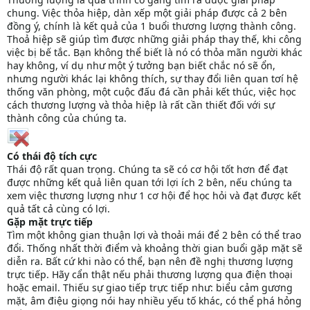
chung. Việc thỏa hiệp, dàn xếp một giải pháp được cả 2 bên
đồng ý, chính là kết quả của 1 buổi thương lượng thành công.
Thoả hiệp sẽ giúp tìm được những giải pháp thay thế, khi công
việc bị bế tắc. Bạn không thể biết là nó có thỏa mãn người khác
hay không, ví dụ như một ý tưởng bạn biết chắc nó sẽ ổn,
nhưng người khác lại không thích, sự thay đổi liên quan tơí hệ
thống văn phòng, một cuộc đấu đá cần phải kết thúc, việc học
cách thương lượng và thỏa hiệp là rất cần thiết đối với sự
thành công của chúng ta.
Có thái độ tích cực
Thái độ rất quan trọng. Chúng ta sẽ có cơ hội tốt hơn để đạt
được những kết quả liên quan tới lợi ích 2 bên, nếu chúng ta
xem việc thương lượng như 1 cơ hội để học hỏi và đạt được kết
quả tất cả cùng có lợi.
Gặp mặt trực tiếp
Tìm một không gian thuận lợi và thoải mái để 2 bên có thể trao
đổi. Thống nhất thời điểm và khoảng thời gian buổi gặp mặt sẽ
diễn ra. Bất cứ khi nào có thể, bạn nên đề nghị thương lượng
trực tiếp. Hãy cẩn thật nếu phải thương lượng qua điện thoại
hoặc email. Thiếu sự giao tiếp trực tiếp như: biểu cảm gương
mặt, âm điệu giọng nói hay nhiều yếu tố khác, có thể phá hỏng