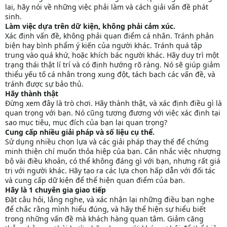
lai, hãy nói về những việc phải làm và cách giải vấn đề phát
sinh.
Làm việc dựa trên dữ kiện, không phải cảm xúc.
Xác định vấn đề, không phải quan điểm cá nhân. Tránh phản
biện hay bình phẩm ý kiến của người khác. Tránh quá tập
trung vào quá khứ, hoặc khích bác người khác. Hãy duy trì một
trạng thái thật lí trí và có định hướng rõ ràng. Nó sẽ giúp giảm
thiểu yếu tố cá nhân trong xung đột, tách bạch các vấn đề, và
tránh được sự bảo thủ.
Hãy thành thật
Đừng xem đây là trò chơi. Hãy thành thật, và xác định điều gì là
quan trọng với bạn. Nó cũng tương đương với việc xác định tại
sao mục tiêu, mục đích của bạn lại quan trọng?
Cung cấp nhiều giải pháp và số liệu cụ thể.
Sử dụng nhiều chọn lựa và các giải pháp thay thế để chứng
minh thiện chí muốn thỏa hiệp của bạn. Cân nhắc việc nhượng
bộ vài điều khoản, có thể không đáng gì với bạn, nhưng rất giá
trị với người khác. Hãy tạo ra các lựa chọn hấp dẫn với đối tác
và cung cấp dữ kiện để thể hiện quan điểm của bạn.
Hãy là 1 chuyên gia giao tiếp
Đặt câu hỏi, lắng nghe, và xác nhận lại những điều bạn nghe
để chắc rằng mình hiểu đúng, và hãy thể hiện sự hiểu biết
trong những vấn đề mà khách hàng quan tâm. Giảm căng