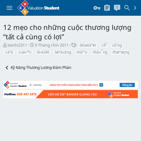
12 mẹo cho những cuộc thương lượng
“tất cả cùng có lợi”
T
N
T
benhi2311
9 Tháng chín 2011
â€œtáº¥t
cã³
cã¹ng
h
g
h
cáº£
cuá»™c
lá»£iâ€
læ°á»£ng
máº¹o
nhá»¯ng
thæ°æ¡ng
r
à
ẻ
e
y
a
b
Kỹ Năng Thương Lượng-Đàm Phán
d
ắ
s
t
t
đ
a
ầ
r
u
t
e
r