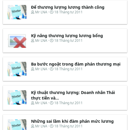
Để thương lượng lương thành công
T
N
Mr LNA
18 Tháng tư 2011
h
g
r
à
e
y
a
b
d
ắ
Kỹ năng thương lượng lương bổng
s
t
T
N
Mr LNA
18 Tháng tư 2011
t
đ
h
g
a
ầ
r
à
r
u
e
y
t
a
b
e
d
ắ
Ba bước ngoặt trong đàm phán thương mại
r
s
t
T
N
Mr LNA
18 Tháng tư 2011
t
đ
h
g
a
ầ
r
à
r
u
e
y
t
a
b
e
d
ắ
Kỹ thuật thương lượng: Doanh nhân Thái
r
s
t
thực tiễn và...
t
đ
T
N
Mr LNA
18 Tháng tư 2011
a
ầ
h
g
r
u
r
à
t
e
y
e
Những sai lầm khi đàm phán mức lương
a
b
r
d
ắ
T
N
Mr LNA
18 Tháng tư 2011