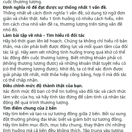
cuộc thương lượng.
Định nghĩa rõ để đạt được sự thống nhất 1 vấn đề.
Thống nhất về cách định nghĩa 1 vấn đề, sử dụng từ ngữ đơn
giản và chân thật. Nếu 1 tình huống có nhiều cách hiểu, nên
tìm cách chia nhỏ vấn đề ra, thương lượng trên từng vấn đề
nhỏ đó.
Làm bài tập về nhà – Tìm hiểu rõ đối tác
Hãy bỏ thời gian lên kế hoạch. Chúng ta không chỉ hiểu rõ bản
thân, mà còn phải biết được động lực và mốí quan tâm của đôí
tác là gì. Hãy xem xét những tình huống trong quá khứ có thể
tác động đến cuộc thương lượng. Biết những khoản phải có
(không thương lượng được) và những khoản thật tuyệt nếu có
(có thể thương lượng được). Nhờ đó, ta có thể xác định được
giải pháp tốt nhất, một thỏa hiệp công bằng, hợp lí mà đối tác
có thể chấp nhận.
Điều chỉnh mức độ thành thật của bạn.
Xác định mức độ bạn có thể tin tưởng vào đối tác và cách thức
làm việc của họ, và hãy tỉnh táo đừng để cảm tính cá nhân tác
động đế quá trình thương lượng.
Tìm điểm chung của 2 bên
Hãy tìm kiếm và tạo ra sự tương đồng giữa 2 bên. Bởi sự xung
đột thường phóng đại khác biệt và giảm bớt sự tương đồng.
Hãy tìm kiếm mục đích, mục tiêu chung, thay thậm chí những
tình huống mà cả bên đều không thích. Tập trung vào tương