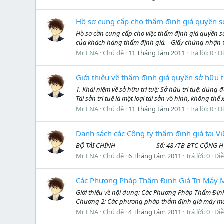
Hồ sơ cung cấp cho thẩm định giá quyền sở
Hồ sơ cần cung cấp cho việc thẩm định giá quyền sở
của khách hàng thẩm định giá. - Giấy chứng nhận Qu
Mr LNA
Chủ đề
11 Tháng tám 2011
Trả lời: 0
D
Giới thiệu về thẩm định giá quyền sở hữu t
1. Khái niệm về sở hữu trí tuệ: Sở hữu trí tuệ: dùng
Tài sản trí tuệ là một loại tài sản vô hình, không th
Mr LNA
Chủ đề
11 Tháng tám 2011
Trả lời: 0
D
Danh sách các Công ty thẩm định giá tại 
BỘ TÀI CHÍNH ------------------- Số: 48 /TB-BTC CỘN
Mr LNA
Chủ đề
6 Tháng tám 2011
Trả lời: 0
Di
Các Phương Pháp Thẩm Định Giá Trị Máy M
Giới thiệu về nội dung: Các Phương Pháp Thẩm Định 
Chương 2: Các phương pháp thẩm định giá máy móc v
Mr LNA
Chủ đề
4 Tháng tám 2011
Trả lời: 0
Di