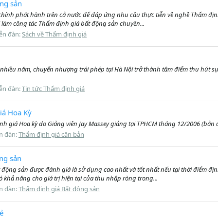
ộng sản
i chính phát hành trên cả nước để đáp ứng nhu cầu thực tiễn về nghề Thẩm địn
ời làm công tác Thẩm định giá bất động sản chuyên...
ễn đàn:
Sách về Thẩm định giá
 nhiều năm, chuyển nhượng trái phép tại Hà Nội trở thành tâm điểm thu hút sự
ễn đàn:
Tin tức Thẩm định giá
giá Hoa Kỳ
 định giá Hoa kỳ do Giảng viên Jay Massey giảng tại TPHCM tháng 12/2006 (bản 
n đàn:
Thẩm định giá căn bản
ộng sản
t động sản được đánh giá là sử dụng cao nhất và tốt nhất nếu tại thời điểm 
hả năng cho giá trị hiện tại của thu nhập ròng trong...
n đàn:
Thẩm định giá Bất động sản
hẻ