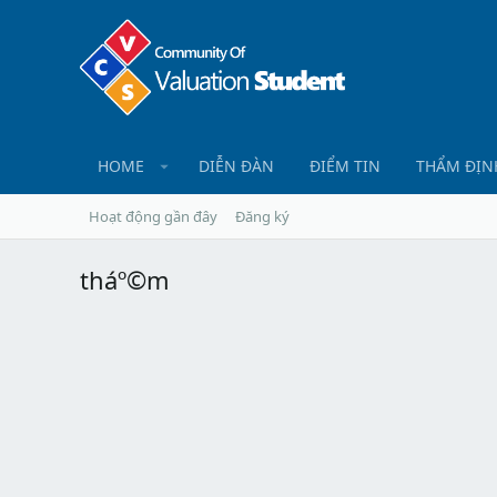
HOME
DIỄN ĐÀN
ĐIỂM TIN
THẨM ĐỊN
Hoạt động gần đây
Đăng ký
tháº©m