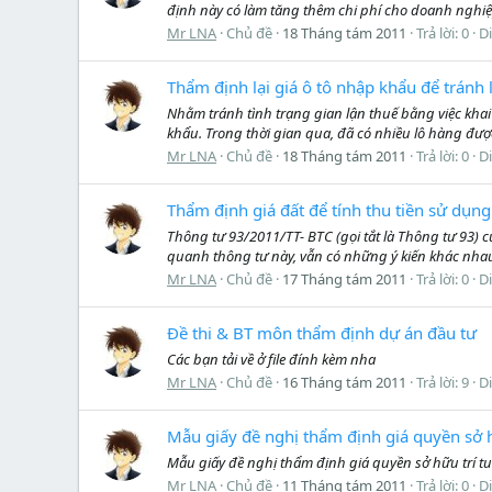
định này có làm tăng thêm chi phí cho doanh nghi
Mr LNA
Chủ đề
18 Tháng tám 2011
Trả lời: 0
D
Thẩm định lại giá ô tô nhập khẩu để tránh 
Nhằm tránh tình trạng gian lận thuế bằng việc khai
khẩu. Trong thời gian qua, đã có nhiều lô hàng đượ
Mr LNA
Chủ đề
18 Tháng tám 2011
Trả lời: 0
D
Thẩm định giá đất để tính thu tiền sử dụn
Thông tư 93/2011/TT- BTC (gọi tắt là Thông tư 93) c
quanh thông tư này, vẫn có những ý kiến khác nha
Mr LNA
Chủ đề
17 Tháng tám 2011
Trả lời: 0
D
Đề thi & BT môn thẩm định dự án đầu tư
Các bạn tải về ở file đính kèm nha
Mr LNA
Chủ đề
16 Tháng tám 2011
Trả lời: 9
D
Mẫu giấy đề nghị thẩm định giá quyền sở h
Mẫu giấy đề nghị thẩm định giá quyền sở hữu trí t
Mr LNA
Chủ đề
11 Tháng tám 2011
Trả lời: 0
D