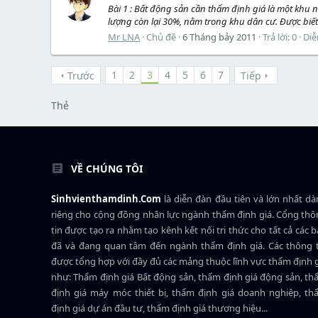
Bài 1 : Bất động sản cần thẩm định giá là một khu n
lượng còn lại 30%, nằm trong khu dân cư. Được biết 
Mr LNA
Chủ đề
6 Tháng bảy 2011
Trả lời: 0
Diễ
1
2
3
4
5
6
7
Trước
Tiếp
Thẻ
VỀ CHÚNG TÔI
Sinhvienthamdinh.Com
là diễn đàn đầu tiên và lớn nhất d
riêng cho cộng đồng nhân lực ngành
thẩm định giá
. Cổng th
tin được tạo ra nhằm tạo kênh kết nối tri thức cho tất cả các 
đã và đang quan tâm đến ngành thẩm định giá. Các thông t
được tổng hợp với đầy đủ các mảng thuộc lĩnh vực thẩm định 
như: Thẩm định giá Bất động sản, thẩm định giá động sản, t
định giá máy móc thiết bị, thẩm định giá doanh nghiệp, t
định giá dự án đầu tư, thẩm định giá thương hiệu...