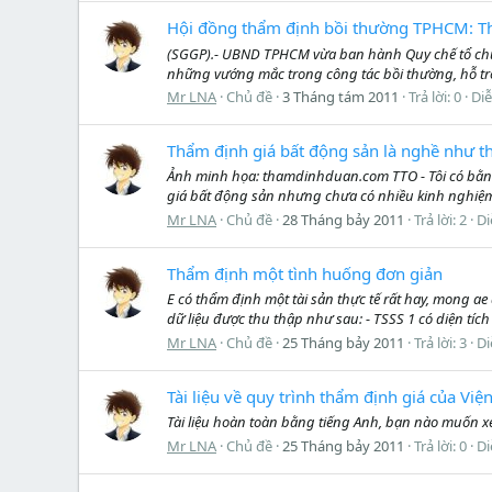
Hội đồng thẩm định bồi thường TPHCM: Th
(SGGP).- UBND TPHCM vừa ban hành Quy chế tổ chức
những vướng mắc trong công tác bồi thường, hỗ trợ 
Mr LNA
Chủ đề
3 Tháng tám 2011
Trả lời: 0
Di
Thẩm định giá bất động sản là nghề như t
Ảnh minh họa: thamdinhduan.com TTO - Tôi có bằng
giá bất động sản nhưng chưa có nhiều kinh nghiệm v
Mr LNA
Chủ đề
28 Tháng bảy 2011
Trả lời: 2
Di
Thẩm định một tình huống đơn giản
E có thẩm định một tài sản thực tế rất hay, mong ae
dữ liệu được thu thập như sau: - TSSS 1 có diện tích
Mr LNA
Chủ đề
25 Tháng bảy 2011
Trả lời: 3
Di
Tài liệu về quy trình thẩm định giá của Vi
Tài liệu hoàn toàn bằng tiếng Anh, bạn nào muốn xem
Mr LNA
Chủ đề
25 Tháng bảy 2011
Trả lời: 0
Di