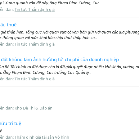
ệp? Xung quanh vấn đề này, ông Phạm Đình Cường, Cục...
iễn đàn:
Tin tức Thẩm định giá
lậu thuế
 giá thấp hơn, Tổng cục Hải quan vừa có văn bản gửi Hải quan các địa phương 
c thông quan với mức khai báo chịu thuế thấp hơn so...
iễn đàn:
Tin tức Thẩm định giá
g đất không làm ảnh hưởng tới chi phí của doanh nghiệp
ủa Bộ Tài chính ra đời được cho là đã giải quyết được nhiều khó khăn, vướng m
u. Ông Phạm Đình Cường, Cục trưởng Cục Quản lý...
iễn đàn:
Tin tức Thẩm định giá
iễn đàn:
Kho Đề Thi & Đáp án
ữu trí tuệ
uệ
iễn đàn:
Thẩm định giá tài sản Vô hình