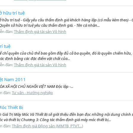
 hữu trí tuệ
 hữu trí tuệ - Giấy yêu cầu thẩm định giá khách hàng lập (có mẫu kèm theo) -
yền sở hữu trí tuệ yêu cầu thẩm định giá. - Tên cá nhân...
iễn đàn:
Thẩm định giá tài sản Vô hình
rí tuệ
 để chỉ quyền của chủ thể bao gồm đầy đủ cả ba quyền, đó là quyền chiếm hữu, qu
ể xác định bằng các đặc điểm vật chất của...
iễn đàn:
Thẩm định giá tài sản Vô hình
Việt Nam 2011
G HÒA XÃ HỘI CHỦ NGHĨA VIỆT NAM Độc lập -...
ễn đàn:
Tư vấn - Hướng nghiệp
óc Thiết Bị
Giá Trị Máy Móc Và Thiết Bị sẽ giới thiệu đến bạn đọc những nội dung chính s
à thiết bị Chương 3: Công tác thẩm định giá máy móc thiết bị...
ễn đàn:
Thẩm định giá Động sản (MMTB, PTVT…)