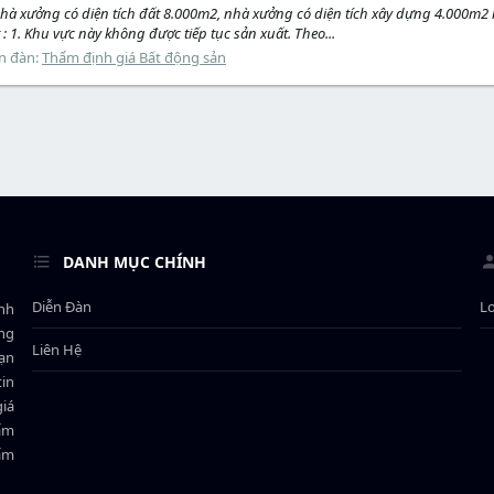
hà xưởng có diện tích đất 8.000m2, nhà xưởng có diện tích xây dựng 4.000m2 là
: 1. Khu vực này không được tiếp tục sản xuất. Theo...
n đàn:
Thẩm định giá Bất động sản
DANH MỤC CHÍNH
Diễn Đàn
L
ành
ông
Liên Hệ
bạn
in
giá
hẩm
hẩm