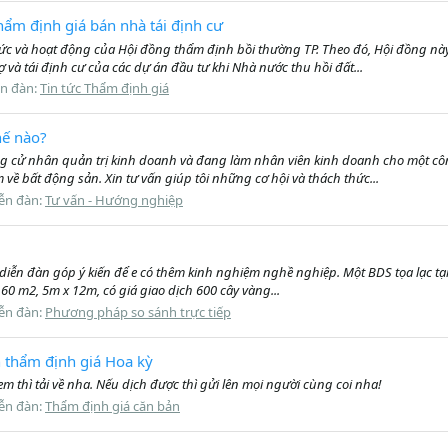
ẩm định giá bán nhà tái định cư
 và hoạt động của Hội đồng thẩm định bồi thường TP. Theo đó, Hội đồng này
và tái định cư của các dự án đầu tư khi Nhà nước thu hồi đất...
ễn đàn:
Tin tức Thẩm định giá
hế nào?
 cử nhân quản trị kinh doanh và đang làm nhân viên kinh doanh cho một côn
ề bất động sản. Xin tư vấn giúp tôi những cơ hội và thách thức...
ễn đàn:
Tư vấn - Hướng nghiệp
 diễn đàn góp ý kiến để e có thêm kinh nghiệm nghề nghiệp. Một BDS tọa lạc tại 
 60 m2, 5m x 12m, có giá giao dịch 600 cây vàng...
ễn đàn:
Phương pháp so sánh trực tiếp
ện thẩm định giá Hoa kỳ
 thì tải về nha. Nếu dịch được thì gửi lên mọi người cùng coi nha!
ễn đàn:
Thẩm định giá căn bản