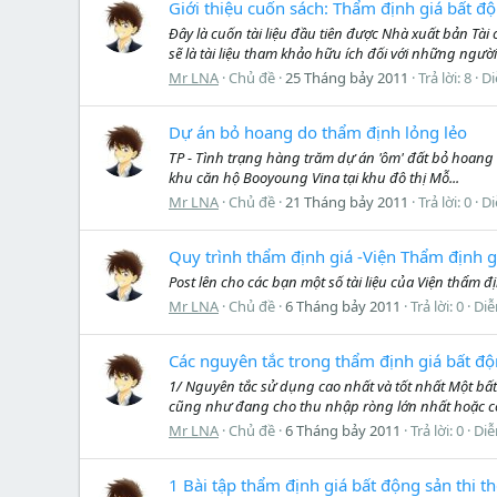
Giới thiệu cuốn sách: Thẩm định giá bất đ
Đây là cuốn tài liệu đầu tiên được Nhà xuất bản Tà
sẽ là tài liệu tham khảo hữu ích đối với những ngư
Mr LNA
Chủ đề
25 Tháng bảy 2011
Trả lời: 8
Di
Dự án bỏ hoang do thẩm định lỏng lẻo
TP - Tình trạng hàng trăm dự án 'ôm' đất bỏ hoang
khu căn hộ Booyoung Vina tại khu đô thị Mỗ...
Mr LNA
Chủ đề
21 Tháng bảy 2011
Trả lời: 0
Di
Quy trình thẩm định giá -Viện Thẩm định 
Post lên cho các bạn một số tài liệu của Viện thẩm
Mr LNA
Chủ đề
6 Tháng bảy 2011
Trả lời: 0
Diễ
Các nguyên tắc trong thẩm định giá bất đ
1/ Nguyên tắc sử dụng cao nhất và tốt nhất Một bấ
cũng như đang cho thu nhập ròng lớn nhất hoặc có k
Mr LNA
Chủ đề
6 Tháng bảy 2011
Trả lời: 0
Diễ
1 Bài tập thẩm định giá bất động sản thi t