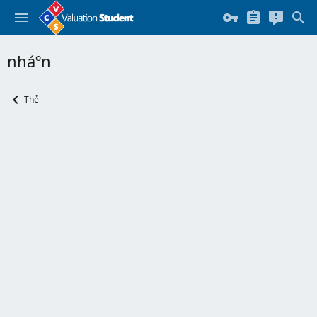
nháº­n
Thẻ