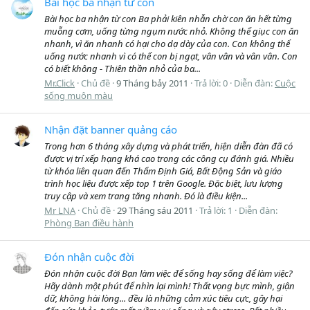
Bài học ba nhận từ con
Bài học ba nhận từ con Ba phải kiên nhẫn chờ con ăn hết từng
muỗng cơm, uống từng ngụm nước nhỏ. Không thể giục con ăn
nhanh, vì ăn nhanh có hại cho dạ dày của con. Con không thể
uống nước nhanh vì có thể con bị ngạt, vân vân và vân vân. Con
có biết không - Thiên thần nhỏ của ba...
Mr.Click
Chủ đề
9 Tháng bảy 2011
Trả lời: 0
Diễn đàn:
Cuộc
sống muôn màu
Nhận đặt banner quảng cáo
Trong hơn 6 tháng xây dựng và phát triển, hiện diễn đàn đã có
được vị trí xếp hạng khá cao trong các công cụ đánh giá. Nhiều
từ khóa liên quan đến Thẩm Định Giá, Bất Động Sản và giáo
trình học liệu được xếp top 1 trên Google. Đặc biệt, lưu lượng
truy cập và xem trang tăng nhanh. Đó là điều kiện...
Mr LNA
Chủ đề
29 Tháng sáu 2011
Trả lời: 1
Diễn đàn:
Phòng Ban điều hành
Đón nhận cuộc đời
Đón nhận cuộc đời Bạn làm việc để sống hay sống để làm việc?
Hãy dành một phút để nhìn lại mình! Thất vọng bực mình, giận
dữ, không hài lòng... đều là những cảm xúc tiêu cực, gây hại