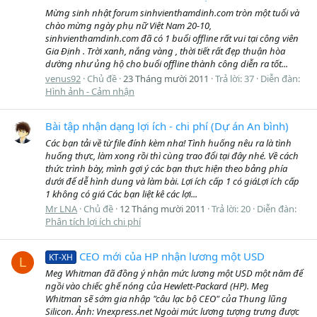
Mừng sinh nhật forum sinhvienthamdinh.com tròn một tuổi và
chào mừng ngày phụ nữ Việt Nam 20-10,
sinhvienthamdinh.com đã có 1 buổi offline rất vui tại công viên
Gia Định . Trời xanh, nắng vàng , thời tiết rất đẹp thuận hòa
dường như ủng hộ cho buổi offline thành công diễn ra tốt...
venus92
Chủ đề
23 Tháng mười 2011
Trả lời: 37
Diễn đàn:
Hình ảnh - Cảm nhận
Bài tập nhận dạng lợi ích - chi phí (Dự án An bình)
Các bạn tải về từ file đính kèm nha! Tình huống nêu ra là tình
huống thực, làm xong rồi thì cùng trao đổi tại đây nhé. Về cách
thức trình bày, mình gợi ý các bạn thực hiện theo bảng phía
dưới để dễ hình dung và làm bài. Lợi ích cấp 1 có giáLợi ích cấp
1 không có giá Các bạn liệt kê các lợi...
Mr LNA
Chủ đề
12 Tháng mười 2011
Trả lời: 20
Diễn đàn:
Phân tích lợi ích chi phí
CEO mới của HP nhận lương một USD
KT-XH
L
Meg Whitman đã đồng ý nhận mức lương một USD một năm để
ngồi vào chiếc ghế nóng của Hewlett-Packard (HP). Meg
Whitman sẽ sớm gia nhập "câu lạc bộ CEO" của Thung lũng
Silicon. Ảnh: Vnexpress.net Ngoài mức lương tượng trưng được