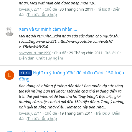
nhận, Meg Withman còn được phép mua 1,9...
lovesuju2711
Chủ đề
30 Tháng chín 2011
Trả lời: 0
Diễn
đàn:
Tin tức tổng hợp
Xem và tự mình cảm nhận....
Mọi người xem nha...cảm nhận sâu sắc dành cho người sâu
sắc....:SugarwareZ-221: http://www.youtube.com/watch?
v=YBehwWHV2X0
saveyourtime1990
Chủ đề
29 Tháng chín 2011
Trả lời: 0
Diễn đàn:
Chút suy ngẫm
Nghĩ ra ý tưởng 'độc' để nhận được 150 triệu
KT-XH
L
đồng
Bạn đang có những ý tưởng độc đáo? Bạn muốn đọ sức sáng
tạo với những bạn trẻ khác? Một sân chơi thú vị đang diễn ra
trên thế giới internet để bạn tha hồ “bay bổng”. Đặc biệt, giải
thưởng của cuộc chơi trị giá đến 150 triệu đồng. Tung ý tưởng,
rinh giải thưởng Nhảy điệu Flamenco Tây Ban Nha...
lovesuju2711
Chủ đề
19 Tháng tám 2011
Trả lời: 0
Diễn
đàn:
Tin tức tổng hợp