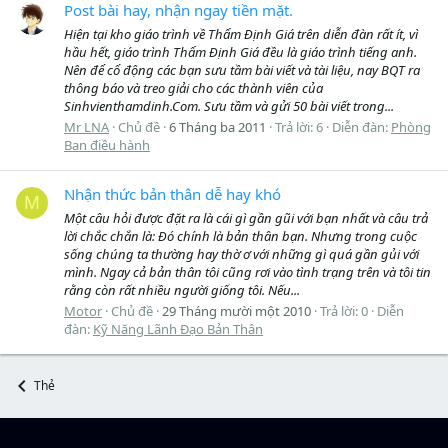
Post bài hay, nhận ngay tiền mặt.
Hiện tại kho giáo trình về Thẩm Định Giá trên diễn đàn rất ít, vì
hầu hết, giáo trình Thẩm Định Giá đều là giáo trình tiếng anh.
Nên để cổ động các bạn sưu tầm bài viết và tài liệu, nay BQT ra
thông báo và treo giải cho các thành viên của
Sinhvienthamdinh.Com. Sưu tầm và gửi 50 bài viết trong...
Mr LNA
Chủ đề
6 Tháng ba 2011
Trả lời: 6
Diễn đàn:
Phòng
Ban điều hành
Nhận thức bản thân dễ hay khó
M
Một câu hỏi được đặt ra là cái gì gần gũi với bạn nhất và câu trả
lời chắc chắn là: Đó chính là bản thân bạn. Nhưng trong cuộc
sống chúng ta thường hay thờ ơ với những gì quá gần gủi với
mình. Ngay cả bản thân tôi cũng rơi vào tình trạng trên và tôi tin
rằng còn rất nhiều người giống tôi. Nếu...
Motor
Chủ đề
29 Tháng mười một 2010
Trả lời: 0
Diễn
đàn:
Kỹ Năng Lãnh Đạo Bản Thân
Thẻ