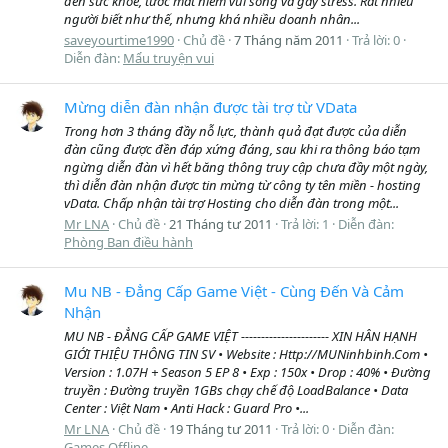
đến sức khỏe, tước mất niềm vui sống và gây stress. Rất nhiều
người biết như thế, nhưng khá nhiều doanh nhân...
saveyourtime1990
Chủ đề
7 Tháng năm 2011
Trả lời: 0
Diễn đàn:
Mẩu truyện vui
Mừng diễn đàn nhận được tài trợ từ VData
Trong hơn 3 tháng đầy nỗ lực, thành quả đạt được của diễn
đàn cũng được đền đáp xứng đáng, sau khi ra thông báo tạm
ngừng diễn đàn vì hết băng thông truy cập chưa đầy một ngày,
thì diễn đàn nhận được tin mừng từ công ty tên miền - hosting
vData. Chấp nhận tài trợ Hosting cho diễn đàn trong một...
Mr LNA
Chủ đề
21 Tháng tư 2011
Trả lời: 1
Diễn đàn:
Phòng Ban điều hành
Mu NB - Đẳng Cấp Game Việt - Cùng Đến Và Cảm
Nhận
MU NB - ĐẲNG CẤP GAME VIỆT ---------------------- XIN HÂN HẠNH
GIỚI THIỆU THÔNG TIN SV • Website : Http://MUNinhbinh.Com •
Version : 1.07H + Season 5 EP 8 • Exp : 150x • Drop : 40% • Đường
truyền : Đường truyền 1GBs chạy chế độ LoadBalance • Data
Center : Việt Nam • Anti Hack : Guard Pro •...
Mr LNA
Chủ đề
19 Tháng tư 2011
Trả lời: 0
Diễn đàn:
Games Offline