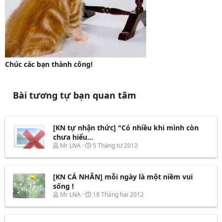
Chúc các bạn thành công!
Bài tương tự bạn quan tâm
[KN tự nhận thức] "Có nhiều khi mình còn
chưa hiểu...
T
N
Mr LNA
5 Tháng tư 2012
h
g
r
à
e
y
[KN CÁ NHÂN] mỗi ngày là một niềm vui
a
b
d
ắ
sống !
s
t
T
N
Mr LNA
18 Tháng hai 2012
t
đ
h
g
a
ầ
r
à
r
u
e
y