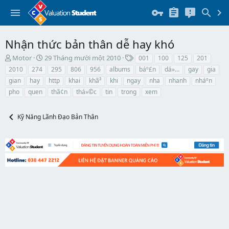
Nhận thức bản thân dễ hay khó
T
N
T
Motor
29 Tháng mười một 2010
001
100
125
201
h
g
h
2010
274
295
806
956
albums
báº£n
dá»…
gay
gia
r
à
ẻ
gian
hay
http
khai
khã³
khi
ngay
nha
nhanh
nháº­n
e
y
pho
quen
thã¢n
thá»©c
tin
trong
xem
a
b
d
ắ
s
t
Kỹ Năng Lãnh Đạo Bản Thân
t
đ
a
ầ
r
u
t
e
r