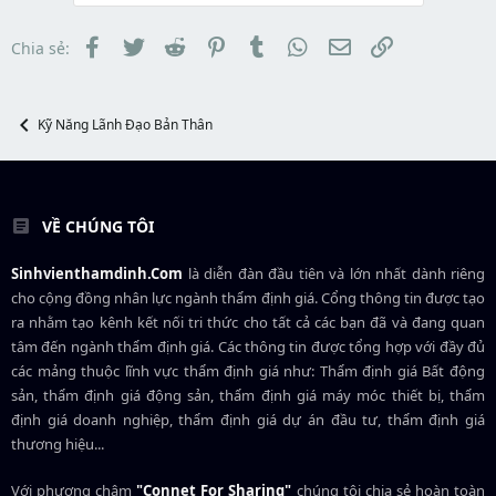
a
ầ
r
u
t
Facebook
Twitter
Reddit
Pinterest
Tumblr
WhatsApp
Email
Link
Chia sẻ:
e
r
Kỹ Năng Lãnh Đạo Bản Thân
VỀ CHÚNG TÔI
Sinhvienthamdinh.Com
là diễn đàn đầu tiên và lớn nhất dành riêng
cho cộng đồng nhân lực ngành
thẩm định giá
. Cổng thông tin được tạo
ra nhằm tạo kênh kết nối tri thức cho tất cả các bạn đã và đang quan
tâm đến ngành thẩm định giá. Các thông tin được tổng hợp với đầy đủ
các mảng thuộc lĩnh vực thẩm định giá như: Thẩm định giá Bất động
sản, thẩm định giá động sản, thẩm định giá máy móc thiết bị, thẩm
định giá doanh nghiệp, thẩm định giá dự án đầu tư, thẩm định giá
thương hiệu...
Với phương châm
"Connet For Sharing"
chúng tôi chia sẻ hoàn toàn