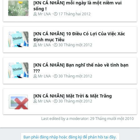
t
[KN CÁ NHÂN] mỗi ngày là một niềm vui
a
b
e
d
ắ
sống !
r
s
t
T
N
Mr LNA
17 Tháng hai 2012
t
đ
h
g
a
ầ
r
à
r
u
e
y
t
[KN CÁ NHÂN] 10 Điều Có Lợi Của Việc Xác
a
b
e
d
ắ
Định mục Tiêu
r
s
t
T
N
Mr LNA
30 Tháng một 2012
t
đ
h
g
a
ầ
r
à
r
u
e
y
t
[KN CÁ NHÂN] Bạn nghĩ thế nào về tình bạn
a
b
e
d
ắ
???
r
s
t
T
N
Mr LNA
30 Tháng một 2012
t
đ
h
g
a
ầ
r
à
r
u
e
y
t
[KN CÁ NHÂN] Mặt Trời & Mặt Trăng
a
b
e
d
ắ
T
N
Mr LNA
30 Tháng một 2012
r
s
t
h
g
t
đ
r
à
a
ầ
e
y
Last edited by a moderator:
29 Tháng mười một 2010
r
u
a
b
t
d
ắ
e
s
t
r
t
đ
Bạn phải đăng nhập hoặc đăng ký để phản hồi tại đây.