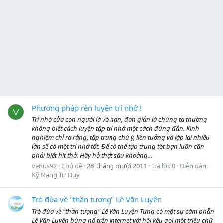
Phương pháp rèn luyện trí nhớ !
V
Trí nhớ của con người là vô hạn, đơn giản là chúng ta thường
không biết cách luyện tập trí nhớ một cách đúng đắn. Kinh
nghiệm chỉ ra rằng, tập trung chú ý, liên tưởng và lặp lại nhiều
lần sẽ có một trí nhớ tốt. Để có thể tập trung tốt bạn luôn cần
phải biết hít thở. Hãy hở thật sâu khoảng...
venus92
Chủ đề
28 Tháng mười 2011
Trả lời: 0
Diễn đàn:
Kỹ Năng Tư Duy
Trò đùa về "thần tượng" Lê Văn Luyện
Trò đùa về "thần tượng" Lê Văn Luyện Từng có một sự căm phẫn
Lê Văn Luyện bùng nổ trên internet với hội kêu gọi một triệu chữ