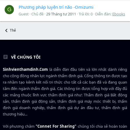
Phương pháp luyện trí não -Omizumi
G
Guest
Chủ đề
29 Tháng tư 2011
Trả lời: 0
Diễn đàn:
Ebooks
Thẻ
VỀ CHÚNG TÔI
Sinhvienthamdinh.Com
là diễn đàn đầu tiên và lớn nhất dành riêng
cho cộng đồng nhân lực ngành
thẩm định giá
. Cổng thông tin được tạo
ra nhằm tạo kênh kết nối tri thức cho tất cả các bạn đã và đang quan
tâm đến ngành thẩm định giá. Các thông tin được tổng hợp với đầy đủ
các mảng thuộc lĩnh vực thẩm định giá như: Thẩm định giá Bất động
sản, thẩm định giá động sản, thẩm định giá máy móc thiết bị, thẩm
định giá doanh nghiệp, thẩm định giá dự án đầu tư, thẩm định giá
thương hiệu...
Với phương châm
"Connet For Sharing"
chúng tôi chia sẻ hoàn toàn