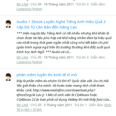
Mr LNA
Chủ đề
19 Tháng năm 2011
Trả lời: 0
Diễn đàn:
Listening (Nghe)
Audio + Ebook Luyện Nghe Tiếng Anh Hiệu Quả 3
Cấp Độ Từ Căn Bản đến Nâng Cao
*** Hiện nay,tài liệu Tiếng Anh có rất nhiều nhưng khó khăn là
chọn được tài liệu phù hợp với khả năng nhằm đem lại hiệu quả
cao nhất trong thời gian ngắn nhất cũng như tiết kiệm chi phí
(giáo trình ngoại ngữ trên thị trường thường khá đắt) suốt quá
trình học Anh Ngữ. *** Audio và có...
Mr LNA
Chủ đề
19 Tháng năm 2011
Trả lời: 0
Diễn đàn:
Listening (Nghe)
phần mềm luyện thi kinh tế vĩ mô
Đây là phần mềm do nhóm SV ĐH KT Quốc dân viết. Do chị Hải
Yến giới thiệu cho mình. Và hoàn toàn mang tính chất tham
khảo. Link: http://www.mediafire.com/download.php?
efmzd5zgzik Lưu ý: 1.Mà số sinh viên là CQ49xxxx hoặc
CQ48xxxx 2.Các bạn phải sử dụng Vietkey thì mới thấy font của...
Mr LNA
Chủ đề
5 Tháng năm 2011
Trả lời: 1
Diễn đàn:
Kinh
Tế Vi Mô + Vĩ Mô