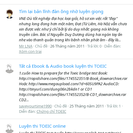
Tìm lại bản lĩnh đàn ông nhờ luyện giọng
VNE-Dù tốt nghiệp đại học loại giỏi, hồ sơ xin việc rất "đẹp"
nhưng long đong hơn một năm, Đạt (Từ Liêm, Hà Nội) vẫn chưa
xin được việc như ý chỉ bởi lý do duy nhất: giọng nói không
truyền cảm. Bác sĩ Nguyễn Duy Dương dùng hai ngón tay ấn
nhẹ vào thanh quản trong khi bệnh nhân phát âm - đây là...
Mr LNA
Chủ đề
26 Tháng năm 2011
Trả lời: 0
Diễn đàn:
Xóm con trai
Tất cả Ebook & Audio book luyện thi TOEIC
1.cuốn How to prepare for the Toeic bridge test Book:
http://rapidshare.com/files/174552351/B-Book_downarchive.rar
Hoặc http://www.megaupload.com/?d=60SU9PA2 AudioCD:
http://tinyurl.com/dung06n2bkdn1 or CD1
http://rapidshare.com/files/174552352/B-CD1_downarchive.rar
CD2...
saveyourtime1990
Chủ đề
25 Tháng năm 2011
Trả lời: 1
Diễn đàn:
Chứng chỉ TOEIC
Luyện thi TOEIC online
Luyện thi TOEIC trực tuyến http://www.english-test.net/toeic/