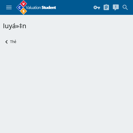
luyá»‡n
Thẻ