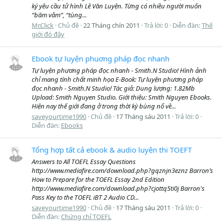
ký yêu cầu tử hình Lê Văn Luyện. Từng có nhiều người muốn
“băm vằm”, “tùng...
Mr.Click
Chủ đề
22 Tháng chín 2011
Trả lời: 0
Diễn đàn:
Thế
giới đó đây
Ebook tự luyện phuơng pháp đọc nhanh
Tự luyện phương pháp đọc nhanh - Smith.N Studio! Hình ảnh
chỉ mang tính chất minh họa E-Book: Tự luyện phương pháp
đọc nhanh - Smith.N Studio! Tác giả: Dung lượng: 1.82Mb
Upload: Smith Nguyen Studio. Giới thiệu: Smith Nguyen Ebooks.
Hiện nay thế giới đang ở trong thời kỳ bùng nổ về...
saveyourtime1990
Chủ đề
17 Tháng sáu 2011
Trả lời: 0
Diễn đàn:
Ebooks
Tổng hợp tất cả ebook & audio luyện thi TOEFT
Answers to All TOEFL Essay Questions
http://www.mediafire.com/download.php?gqznjn3eznz Barron’s
How to Prepare for the TOEFL Essay 2nd Edition
http://www.mediafire.com/download.php?cjottq5ti0j Barron's
Pass Key to the TOEFL iBT 2 Audio CD...
saveyourtime1990
Chủ đề
17 Tháng sáu 2011
Trả lời: 0
Diễn đàn:
Chứng chỉ TOEFL