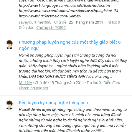
http://www.1-language.com/materials/toeic/index.htm
http://www.4tests.com/exams/questions.asp?googlebot=74
http://www.hackerstoeic.com/Games/
saveyourtime1990
Chủ đề
25 Tháng năm 2011
Trả lời: 0
Diễn đàn:
Chứng chỉ TOEIC
Phương pháp luyện nghe của một thầy giáo biết 6
ngôn ngữ
Nói về phương pháp luyện nghe thì chúng ta cũng đã nói
nhiều, nhưng mình thấy cách luyện nghe dưới đây của một thầy
giáo - thầy duynhien - ngừoi nhiều năm là giảng viên ở một
trường đại học lớn, rất đặc biệt, nên trích ra để các bạn tham
khảo. LÀM SAO NGHE ĐƯỢC TIẾNG ANH (và nói chung...
Mr LNA
Chủ đề
19 Tháng năm 2011
Trả lời: 0
Diễn đàn:
Listening (Nghe)
Rèn luyện kỹ năng nghe tiếng anh
Hello!!! để rèn luyện kỹ năng nghe tiếng anh theo mình chúng ta
nên tập từng bước một, trước hết mình nên mua băng đĩa về
nghe những từ nào nghe ko đc thì nghe đi nghe lại nhiều lần,
xem những chương trình bằng ngôn ngữ tiếng anh mà có hiển
thị tiếng anh trên màn hình để mình nghe và biết...