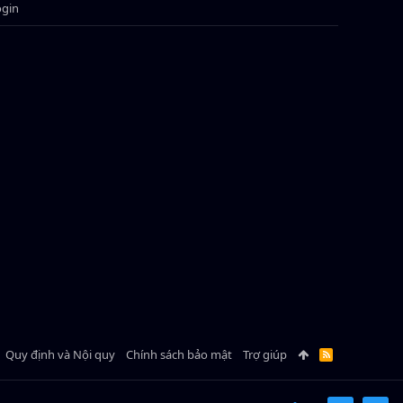
ogin
Quy định và Nội quy
Chính sách bảo mật
Trợ giúp
R
S
S