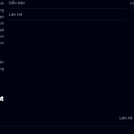
Diễn Đàn
L
ành
ông
Liên Hệ
bạn
in
giá
hẩm
hẩm
oàn
ồng
Liên hệ