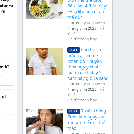
thọ nhất thế giới
đều làm 4 điều này:
 nhạc và
Kỳ lạ không có tập
rồi
thể dục
Started by Mr LNA
6
Tháng chín 2023
Trả
lời: 0
Tin tức tổng hợp
Cậu bé sở
KT-XH
hữu loạt meme
"chán đời" huyền
ện kĩ
thoại ngày khai
giảng cách đây 5
1
năm bây giờ ra sao?
Started by Mr LNA
6
Tháng chín 2023
Trả
lời: 0
một
Tin tức tổng hợp
7 việc không
KT-XH
được làm ngay sau
khi tập thể dục thể
thao
Started by Mr LNA
6