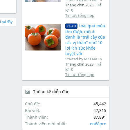
Tháng chín 2023
Trả
lời: 0
Tin tức tổng hợp
 tại đây.
Loại quả mùa
KT-XH
thu được mệnh
danh là “trái cây của
các vị thần” nhờ 10
lợi ích sức khỏe
tuyệt vời
Started by Mr LNA
6
Tháng chín 2023
Trả
lời: 0
Tin tức tổng hợp
Thống kê diễn đàn
Chủ đề
45,442
Bài viết
47,315
Thành viên
87,891
Thành viên mới nhất
on68pro