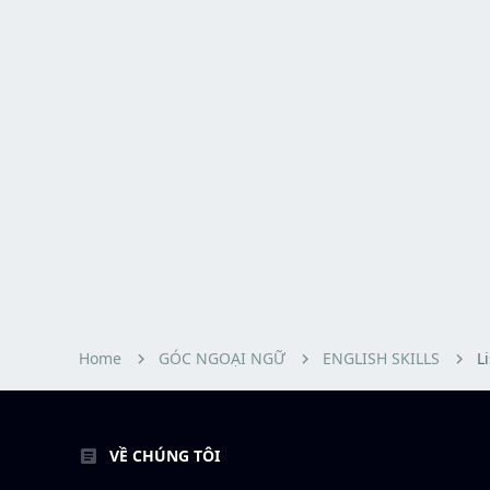
Home
GÓC NGOẠI NGỮ
ENGLISH SKILLS
L
VỀ CHÚNG TÔI