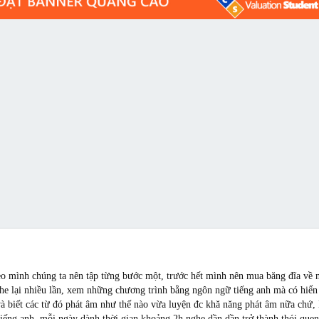
heo mình chúng ta nên tập từng bước một, trước hết mình nên mua băng đĩa về 
he lại nhiều lần, xem những chương trình bằng ngôn ngữ tiếng anh mà có hiển 
và biết các từ đó phát âm như thế nào vừa luyện đc khă năng phát âm nữa chứ,
ng anh, mỗi ngày dành thời gian khoảng 2h nghe dần dần trở thành thói que