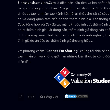
Sinhvienthamdinh.Com
là diễn đàn đầu tiên và lớn nhất d
riêng cho cộng đồng nhân lực ngành
thẩm định giá
. Cổng th
tin được tạo ra nhằm tạo kênh kết nối tri thức cho tất cả các 
đã và đang quan tâm đến ngành thẩm định giá. Các thông t
được tổng hợp với đầy đủ các mảng thuộc lĩnh vực thẩm định 
như: Thẩm định giá Bất động sản, thẩm định giá động sản, t
định giá máy móc thiết bị, thẩm định giá doanh nghiệp, t
định giá dự án đầu tư, thẩm định giá thương hiệu...
Với phương châm
"Connet For Sharing"
chúng tôi chia sẻ h
toàn miễn phí và không giới hạn những kiến thức từ cộng đ
diễn đàn.
UI.X
Tiếng Việt