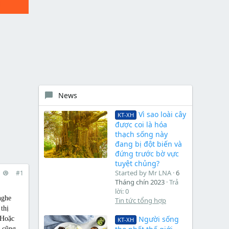
News
Vì sao loài cây
KT-XH
được coi là hóa
thạch sống này
đang bị đột biến và
đứng trước bờ vực
tuyệt chủng?
Started by Mr LNA
6
#1
Tháng chín 2023
Trả
lời: 0
nghe
Tin tức tổng hợp
thị
Người sống
 Hoặc
KT-XH
n cũng