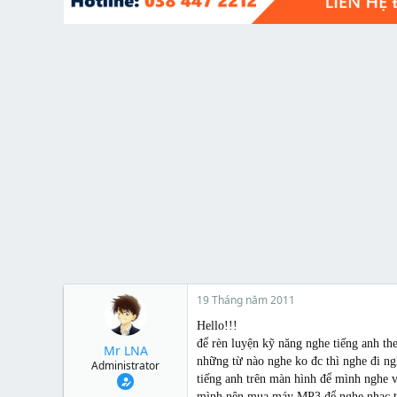
t
e
r
19 Tháng năm 2011
Hello!!!
để rèn luyện kỹ năng nghe tiếng anh t
Mr LNA
những từ nào nghe ko đc thì nghe đi ng
Administrator
tiếng anh trên màn hình để mình nghe 
mình nên mua máy MP3 để nghe nhạc tiế