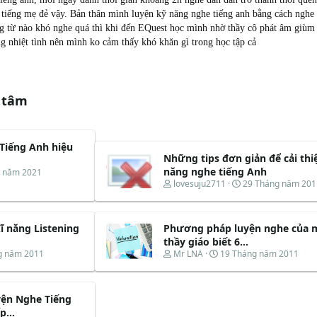
 tiếng mẹ đẻ vậy. Bản thân mình luyện kỹ năng nghe tiếng anh bằng cách nghe
 từ nào khó nghe quá thì khi đến EQuest học mình nhờ thầy cô phát âm giùm 
ng nhiệt tình nên mình ko cảm thấy khó khăn gì trong học tập cả
 tâm
 Tiếng Anh hiệu
Những tips đơn giản để cải thi
năng nghe tiếng Anh
g năm 2021
T
N
lovesuju2711
29 Tháng năm 201
h
g
r
à
e
y
ĩ năng Listening
Phương pháp luyện nghe của 
a
b
d
ắ
thầy giáo biết 6...
s
t
T
N
g năm 2011
Mr LNA
19 Tháng năm 2011
t
đ
h
g
a
ầ
r
à
r
u
e
y
t
yện Nghe Tiếng
a
b
e
d
ắ
...