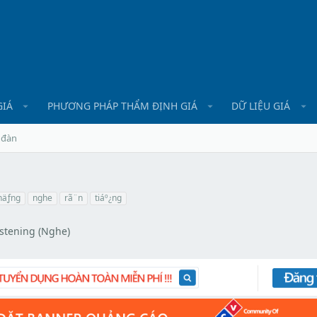
GIÁ
PHƯƠNG PHÁP THẨM ĐỊNH GIÁ
DỮ LIỆU GIÁ
 đàn
näƒng
nghe
rã¨n
tiáº¿ng
istening (Nghe)