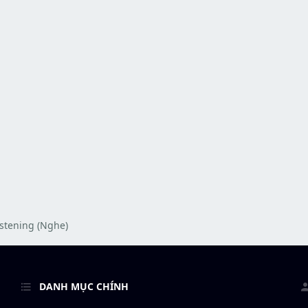
istening (Nghe)
DANH MỤC CHÍNH