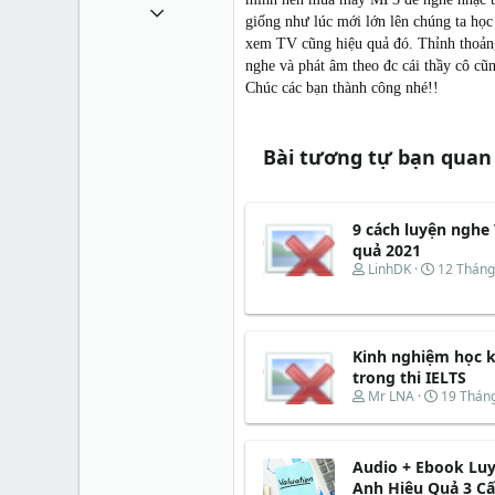
1 Tháng mười một 2010
giống như lúc mới lớn lên chúng ta học
49,065
xem TV cũng hiệu quả đó. Thỉnh thoảng
nghe và phát âm theo đc cái thầy cô cũ
13
Chúc các bạn thành công nhé!!
38
Bài tương tự bạn quan
9 cách luyện nghe
quả 2021
T
N
LinhDK
12 Thán
h
g
r
à
e
y
a
b
Kinh nghiệm học k
d
ắ
s
t
trong thi IELTS
t
đ
T
N
Mr LNA
19 Thán
a
ầ
h
g
r
u
r
à
t
e
y
e
Audio + Ebook Lu
a
b
r
d
ắ
Anh Hiệu Quả 3 Cấp