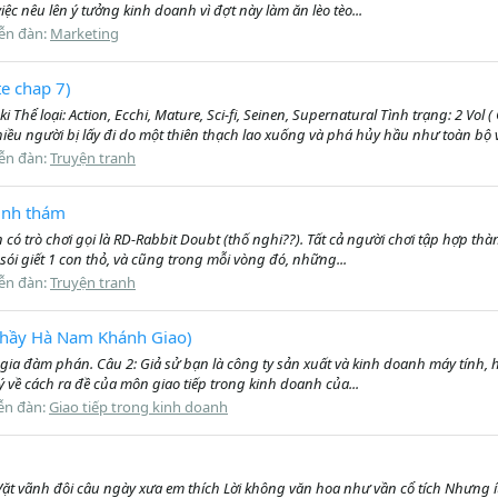
iệc nêu lên ý tưởng kinh doanh vì đợt này làm ăn lèo tèo...
ễn đàn:
Marketing
te chap 7)
Thể loại: Action, Ecchi, Mature, Sci-fi, Seinen, Supernatural Tình trạng: 2 Vo
 người bị lấy đi do một thiên thạch lao xuống và phá hủy hầu như toàn bộ v
ễn đàn:
Truyện tranh
rinh thám
 có trò chơi gọi là RD-Rabbit Doubt (thố nghi??). Tất cả người chơi tập hợp th
sói giết 1 con thỏ, và cũng trong mỗi vòng đó, những...
ễn đàn:
Truyện tranh
(Thầy Hà Nam Khánh Giao)
gia đàm phán. Câu 2: Giả sử bạn là công ty sản xuất và kinh doanh máy tính, h
ý về cách ra đề của môn giao tiếp trong kinh doanh của...
ễn đàn:
Giao tiếp trong kinh doanh
Vặt vãnh đôi câu ngày xưa em thích Lời không văn hoa như vần cổ tích Nhưng ít