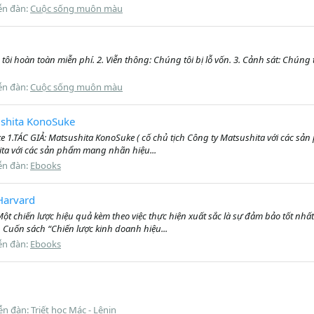
ễn đàn:
Cuộc sống muôn màu
Chúng tôi hoàn toàn miễn phí. 2. Viễn thông: Chúng tôi bị lỗ vốn. 3. Cảnh sát: Ch
ễn đàn:
Cuộc sống muôn màu
ushita KonoSuke
 1.TÁC GIẢ: Matsushita KonoSuke ( cố chủ tịch Công ty Matsushita với các sả
ita với các sản phẩm mang nhãn hiệu...
ễn đàn:
Ebooks
Harvard
ột chiến lược hiệu quả kèm theo việc thực hiện xuất sắc là sự đảm bảo tốt nh
 Cuốn sách “Chiến lược kinh doanh hiệu...
ễn đàn:
Ebooks
ễn đàn:
Triết học Mác - Lênin