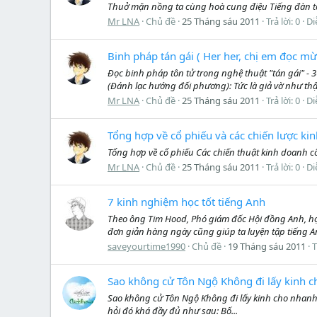
Thuở mặn nồng ta cùng hoà cung điệu Tiếng đàn tôi
Mr LNA
Chủ đề
25 Tháng sáu 2011
Trả lời: 0
Di
Binh pháp tán gái ( Her her, chị em đọc m
Đọc binh pháp tôn tử trong nghệ thuật "tán gái" -
(Đánh lạc hướng đối phương): Tức là giả vờ như thậ
Mr LNA
Chủ đề
25 Tháng sáu 2011
Trả lời: 0
Di
Tổng hợp về cổ phiếu và các chiến lược ki
Tổng hợp về cổ phiếu Các chiến thuật kinh doanh c
Mr LNA
Chủ đề
25 Tháng sáu 2011
Trả lời: 0
Di
7 kinh nghiệm học tốt tiếng Anh
Theo ông Tim Hood, Phó giám đốc Hội đồng Anh, học 
đơn giản hàng ngày cũng giúp ta luyện tập tiếng A
saveyourtime1990
Chủ đề
19 Tháng sáu 2011
T
Sao không cử Tôn Ngộ Không đi lấy kinh c
Sao không cử Tôn Ngộ Không đi lấy kinh cho nhanh ?
hỏi đó khá đầy đủ như sau: Bố...