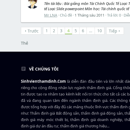
Tên tài liệu : Bài giảng môn Tài Chính Quốc Tế Loại:
tế Loại: Slide powerpoint Môn học: Tài chính quốc tế 
Mr LNA
Chủ đề
1 Tháng sáu 2011
Trả lời: 0
Diễ
1
2
3
4
5
6
…
10
Trước
Tiếp
Thẻ
VỀ CHÚNG TÔI
Sinhvienthamdinh.Com
là diễn đàn đầu tiên và lớn nhất d
riêng cho cộng đồng nhân lực ngành
thẩm định giá
. Cổng th
tin được tạo ra nhằm tạo kênh kết nối tri thức cho tất cả các 
đã và đang quan tâm đến ngành thẩm định giá. Các thông t
được tổng hợp với đầy đủ các mảng thuộc lĩnh vực thẩm định 
như: Thẩm định giá Bất động sản, thẩm định giá động sản, t
định giá máy móc thiết bị, thẩm định giá doanh nghiệp, t
định giá dự án đầu tư, thẩm định giá thương hiệu...