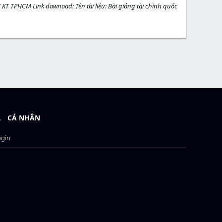
ĐH KT TPHCM Link downoad: Tên tài liệu: Bài giảng tài chính quốc
CÁ NHÂN
ogin