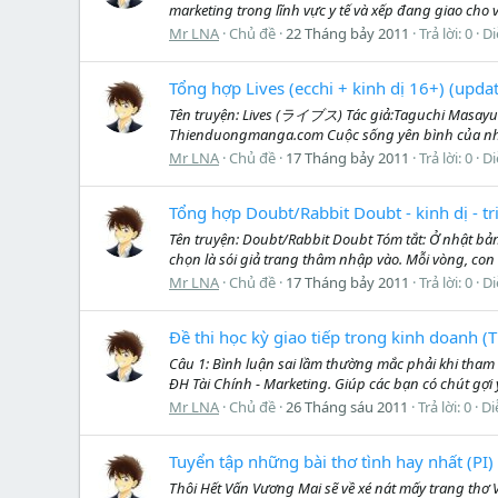
marketing trong lĩnh vực y tế và xếp đang giao cho v
Mr LNA
Chủ đề
22 Tháng bảy 2011
Trả lời: 0
Di
Tổng hợp Lives (ecchi + kinh dị 16+) (upda
Tên truyện: Lives (ライブス) Tác giả:Taguchi Masayuki 
Thienduongmanga.com Cuộc sống yên bình của nhiều
Mr LNA
Chủ đề
17 Tháng bảy 2011
Trả lời: 0
Di
Tổng hợp Doubt/Rabbit Doubt - kinh dị - t
Tên truyện: Doubt/Rabbit Doubt Tóm tắt: Ở nhật bản
chọn là sói giả trang thâm nhập vào. Mỗi vòng, con 
Mr LNA
Chủ đề
17 Tháng bảy 2011
Trả lời: 0
Di
Đề thi học kỳ giao tiếp trong kinh doanh 
Câu 1: Bình luận sai lầm thường mắc phải khi tham 
ĐH Tài Chính - Marketing. Giúp các bạn có chút gợi 
Mr LNA
Chủ đề
26 Tháng sáu 2011
Trả lời: 0
Di
Tuyển tập những bài thơ tình hay nhất (PI)
Thôi Hết Vấn Vương Mai sẽ về xé nát mấy trang thơ 