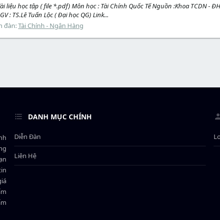
 Tài liệu học tập ( file *.pdf) Môn học : Tài Chính Quốc Tế Nguồn :Khoa TCDN - 
GV : TS.Lê Tuấn Lộc ( Đại học QG) Link...
n đàn:
Tài Chính - Ngân Hàng
DANH MỤC CHÍNH
Diễn Đàn
L
ành
ông
Liên Hệ
bạn
in
giá
hẩm
hẩm