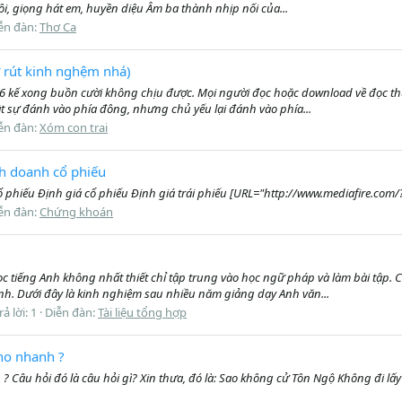
, giọng hát em, huyền diệu Âm ba thành nhịp nối của...
ễn đàn:
Thơ Ca
ừ rút kinh nghệm nhá)
 36 kế xong buồn cười không chịu được. Mọi người đọc hoặc download về đọc t
t sự đánh vào phía đông, nhưng chủ yếu lại đánh vào phía...
ễn đàn:
Xóm con trai
nh doanh cổ phiếu
ổ phiếu Định giá cổ phiếu Định giá trái phiếu [URL="http://www.mediafire.com
ễn đàn:
Chứng khoán
tiếng Anh không nhất thiết chỉ tập trung vào học ngữ pháp và làm bài tập. Cá
nh. Dưới đây là kinh nghiệm sau nhiều năm giảng dạy Anh văn...
rả lời: 1
Diễn đàn:
Tài liệu tổng hợp
ho nhanh ?
 Câu hỏi đó là câu hỏi gì? Xin thưa, đó là: Sao không cử Tôn Ngộ Không đi l