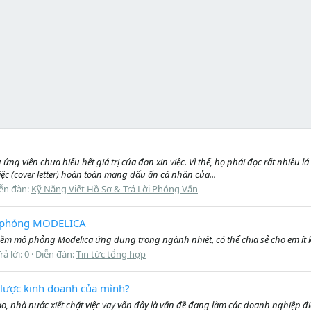
g viên chưa hiểu hết giá trị của đơn xin việc. Vì thế, họ phải đọc rất nhiều l
iệc (cover letter) hoàn toàn mang dấu ấn cá nhân của...
ễn đàn:
Kỹ Năng Viết Hồ Sơ & Trả Lời Phỏng Vấn
ô phỏng MODELICA
ềm mô phỏng Modelica ứng dụng trong ngành nhiệt, có thể chia sẻ cho em ít
rả lời: 0
Diễn đàn:
Tin tức tổng hợp
 lược kinh doanh của mình?
cao, nhà nước xiết chặt việc vay vốn đây là vấn đề đang làm các doanh nghiệp