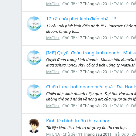
Mr.Click
Chủ đề
17 Tháng sáu 2011
Trả lời: 0
Di
12 câu nói phét kinh điển nhất..!!!
12 câu nói phét kinh điển nhất..!!! 1. Internet: 
khoán: Chúng tôi...
Mr.Click
Chủ đề
17 Tháng sáu 2011
Trả lời: 0
Di
[MF] Quyết đoán trong kinh doanh - Mats
Quyết đoán trong kinh doanh - Matsushita KonoSuke
Matsushita KonoSuke ( cố chủ tịch Công ty Matsush
Mr.Click
Chủ đề
17 Tháng sáu 2011
Trả lời: 0
Di
Chiến lược kinh doanh hiệu quả - Đại Học 
Chiến lược kinh doanh hiệu quả - Đại Học Harvard M
không thể phủ nhận về năng lực của người quản lý.
Mr.Click
Chủ đề
16 Tháng sáu 2011
Trả lời: 0
Di
Kinh tế chính trị ôn thi cao học
Tài liệu kinh tế chính trị phục vụ ôn thi cao học.
Mr LNA
Chủ đề
11 Tháng sáu 2011
Trả lời: 0
Di