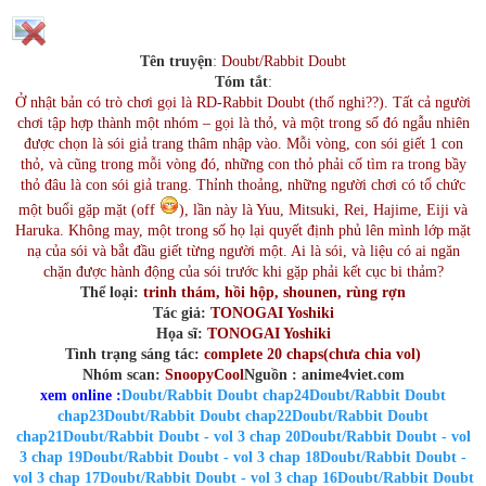
Tên truyện
:
Doubt/Rabbit Doubt
Tóm tắt
:​
Ở nhật bản có trò chơi gọi là RD-Rabbit Doubt (thố nghi??). Tất cả người
chơi tập hợp thành một nhóm – gọi là thỏ, và một trong số đó ngẫu nhiên
được chọn là sói giả trang thâm nhập vào. Mỗi vòng, con sói giết 1 con
thỏ, và cũng trong mỗi vòng đó, những con thỏ phải cố tìm ra trong bầy
thỏ đâu là con sói giả trang. Thỉnh thoảng, những người chơi có tổ chức
một buổi gặp mặt (off
), lần này là Yuu, Mitsuki, Rei, Hajime, Eiji và
Haruka. Không may, một trong số họ lại quyết định phủ lên mình lớp mặt
nạ của sói và bắt đầu giết từng người một. Ai là sói, và liệu có ai ngăn
chặn được hành động của sói trước khi gặp phải kết cục bi thảm?​
Thể loại
:
trinh thám, hồi hộp, shounen, rùng rợn
Tác giả
:
TONOGAI Yoshiki
Họa sĩ
:
TONOGAI Yoshiki
Tình trạng sáng tác
:
complete 20 chaps(chưa chia vol)
Nhóm scan
:
SnoopyCool
Nguồn
:
anime4viet.com
xem online :
Doubt/Rabbit Doubt chap24
Doubt/Rabbit Doubt
chap23
Doubt/Rabbit Doubt chap22
Doubt/Rabbit Doubt
chap21
Doubt/Rabbit Doubt - vol 3 chap 20
Doubt/Rabbit Doubt - vol
3 chap 19
Doubt/Rabbit Doubt - vol 3 chap 18
Doubt/Rabbit Doubt -
vol 3 chap 17
Doubt/Rabbit Doubt - vol 3 chap 16
Doubt/Rabbit Doubt