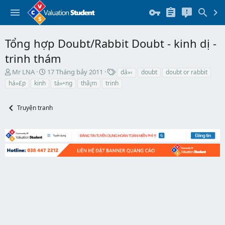
Tổng hợp Doubt/Rabbit Doubt - kinh dị -
trinh thám
T
N
T
Mr LNA
17 Tháng bảy 2011
dá»‹
doubt
doubt or rabbit
h
g
h
há»£p
kinh
tá»•ng
thã¡m
trinh
r
à
ẻ
e
y
a
b
Truyện tranh
d
ắ
s
t
t
đ
a
ầ
r
u
t
e
r