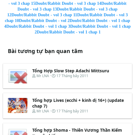
- vol 3 chap 15
Doubt/Rabbit Doubt - vol 3 chap 14
Doubt/Rabbit
Doubt - vol 3 chap 13
Doubt/Rabbit Doubt - vol 3 chap
12
Doubt/Rabbit Doubt - vol 3 chap 11
Doubt/Rabbit Doubt - vol 3
chap 10
Doubt/Rabbit Doubt - vol 2
Doubt/Rabbit Doubt - vol 1 chap
4
Doubt/Rabbit Doubt - vol 1 chap 3
Doubt/Rabbit Doubt - vol 1 chap
2
Doubt/Rabbit Doubt - vol 1 chap 1
Bài tương tự bạn quan tâm
Tổng Hợp Slow Step Adachi Mittsuru
T
N
Mr LNA
17 Tháng bảy 2011
h
g
r
à
e
y
a
b
d
ắ
Tổng hợp Lives (ecchi + kinh dị 16+) (update
s
t
chap 7)
t
đ
T
N
Mr LNA
17 Tháng bảy 2011
a
ầ
h
g
r
u
r
à
t
e
y
e
Tổng hợp Shoma - Thiên Vương Thần Kiếm
a
b
r
d
ắ