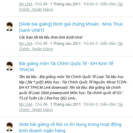
Mr LNA
Chủ đề
1 Tháng sáu 2011
Trả lời: 0
Diễn đàn:
Tài
Chính - Ngân Hàng
[Slide bài giảng] Định giá chứng khoán - Miss Thục
Oanh UNETI
Các bạn tải tài liệu theo link dưới nha!
Mr LNA
Chủ đề
1 Tháng sáu 2011
Trả lời: 0
Diễn đàn:
Tài
Chính - Ngân Hàng
Bài giảng môn Tài Chính Quốc Tế - ĐH Kinh Tế
TPHCM
Tên tài liệu : Bài giảng môn Tài Chính Quốc Tế Loại: Tài liệu học
tập ( file *.pdf) Môn học : Tài Chính Quốc Tế Nguồn :Khoa TCDN -
ĐH KT TPHCM Link downoad: Tên tài liệu: Bài giảng tài chính
quốc tế Loại: Slide powerpoint Môn học: Tài chính quốc tế GV :
TS.Lê Tuấn Lộc ( Đại học QG) Link...
Mr LNA
Chủ đề
1 Tháng sáu 2011
Trả lời: 0
Diễn đàn:
Tài
Chính - Ngân Hàng
Slide bài giảng về Rủi ro tín dụng trong hoạt động
kinh doanh ngân hàng