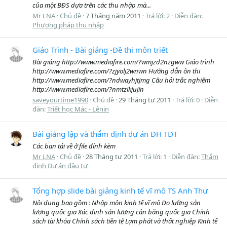
của một BĐS dựa trên các thu nhập mà...
Mr LNA
Chủ đề
7 Tháng năm 2011
Trả lời: 2
Diễn đàn:
Phương pháp thu nhập
Giáo Trình - Bài giảng -Đề thi môn triết
Bài giảng http://www.mediafire.com/?wmjzd2nzgww Giáo trình
http://www.mediafire.com/?zjyolj2wnwn Hướng dẫn ôn thi
http://www.mediafire.com/?ndwayhjtjmg Câu hỏi trắc nghiệm
http://www.mediafire.com/?nmtzikjujin
saveyourtime1990
Chủ đề
29 Tháng tư 2011
Trả lời: 0
Diễn
đàn:
Triết học Mác - Lênin
Bài giảng lập và thẩm định dự án ĐH TĐT
Các bạn tải về ở file đính kèm
Mr LNA
Chủ đề
28 Tháng tư 2011
Trả lời: 1
Diễn đàn:
Thẩm
định Dự án đầu tư
Tổng hợp slide bài giảng kinh tế vĩ mô TS Anh Thư
Nội dung bao gồm : Nhập môn kinh tế vĩ mô Đo lường sản
lượng quốc gia Xác định sản lượng cân bằng quốc gia Chính
sách tài khóa Chính sách tiền tệ Lạm phát và thất nghiệp Kinh tế