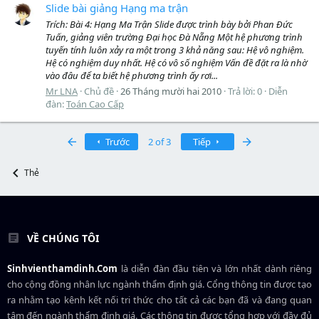
Slide bài giảng Hạng ma trận
Trích: Bài 4: Hạng Ma Trận Slide được trình bày bởi Phan Đức
Tuấn, giảng viên trường Đại học Đà Nẵng Một hệ phương trình
tuyến tính luôn xảy ra một trong 3 khả năng sau: Hệ vô nghiệm.
Hệ có nghiệm duy nhất. Hệ có vô số nghiệm Vấn đề đặt ra là nhờ
vào đâu để ta biết hệ phương trình ấy rơi...
Mr LNA
Chủ đề
26 Tháng mười hai 2010
Trả lời: 0
Diễn
đàn:
Toán Cao Cấp
First
Last
Trước
2 of 3
Tiếp
Thẻ
VỀ CHÚNG TÔI
Sinhvienthamdinh.Com
là diễn đàn đầu tiên và lớn nhất dành riêng
cho cộng đồng nhân lực ngành
thẩm định giá
. Cổng thông tin được tạo
ra nhằm tạo kênh kết nối tri thức cho tất cả các bạn đã và đang quan
tâm đến ngành thẩm định giá. Các thông tin được tổng hợp với đầy đủ