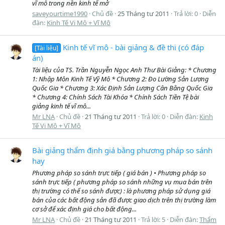
vĩ mô trong nền kinh tế mở
saveyourtime1990
Chủ đề
25 Tháng tư 2011
Trả lời: 0
Diễn
đàn:
Kinh Tế Vi Mô + Vĩ Mô
Kinh tế vĩ mô - bài giảng & đề thi (có đáp
[Tài liệu]
án)
Tài liệu của TS. Trần Nguyễn Ngọc Anh Thư Bài Giảng: * Chương
1: Nhập Môn Kinh Tế Vỹ Mô * Chương 2: Đo Lường Sản Lượng
Quốc Gia * Chương 3: Xác Định Sản Lượng Cân Bằng Quốc Gia
* Chương 4: Chính Sách Tài Khóa * Chính Sách Tiền Tệ bài
giảng kinh tế vĩ mô...
Mr LNA
Chủ đề
21 Tháng tư 2011
Trả lời: 0
Diễn đàn:
Kinh
Tế Vi Mô + Vĩ Mô
Bài giảng thẩm định giá bằng phương pháp so sánh
hay
Phương pháp so sánh trực tiếp ( giá bán ) • Phương pháp so
sánh trực tiếp ( phương pháp so sánh những vụ mua bán trên
thị trường có thể so sánh được) : là phương pháp sử dụng giá
bán của các bất động sản đã được giao dịch trên thị trường làm
cơ sở để xác định giá cho bất động...
Mr LNA
Chủ đề
21 Tháng tư 2011
Trả lời: 5
Diễn đàn:
Thẩm