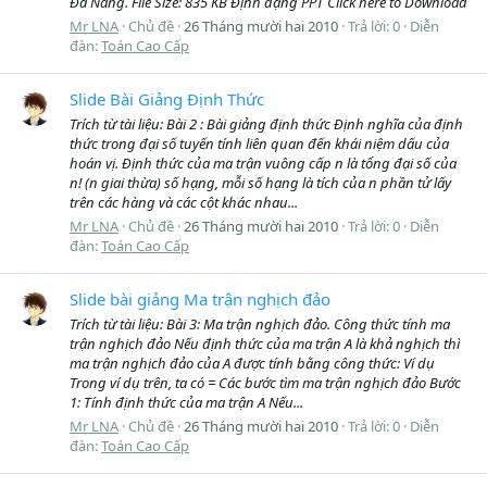
Đà Nẵng. File Size: 835 KB Định dạng PPT Click here to Download
Mr LNA
Chủ đề
26 Tháng mười hai 2010
Trả lời: 0
Diễn
đàn:
Toán Cao Cấp
Slide Bài Giảng Định Thức
Trích từ tài liệu: Bài 2 : Bài giảng định thức Định nghĩa của định
thức trong đại số tuyến tính liên quan đến khái niệm dấu của
hoán vị. Định thức của ma trận vuông cấp n là tổng đại số của
n! (n giai thừa) số hạng, mỗi số hạng là tích của n phần tử lấy
trên các hàng và các cột khác nhau...
Mr LNA
Chủ đề
26 Tháng mười hai 2010
Trả lời: 0
Diễn
đàn:
Toán Cao Cấp
Slide bài giảng Ma trận nghịch đảo
Trích từ tài liệu: Bài 3: Ma trận nghịch đảo. Công thức tính ma
trận nghịch đảo Nếu định thức của ma trận A là khả nghịch thì
ma trận nghịch đảo của A được tính bằng công thức: Ví dụ
Trong ví dụ trên, ta có = Các bước tìm ma trận nghịch đảo Bước
1: Tính định thức của ma trận A Nếu...
Mr LNA
Chủ đề
26 Tháng mười hai 2010
Trả lời: 0
Diễn
đàn:
Toán Cao Cấp