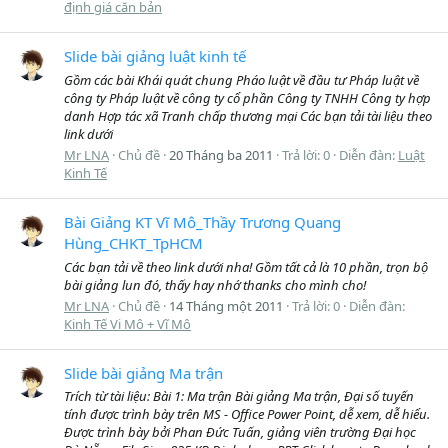
định giá căn bản
Slide bài giảng luật kinh tế
Gồm các bài Khái quát chung Pháo luật về đầu tư Pháp luật về
công ty Pháp luật về công ty cổ phần Công ty TNHH Công ty hợp
danh Hợp tác xã Tranh chấp thương mại Các bạn tải tài liệu theo
link dưới
Mr LNA
Chủ đề
20 Tháng ba 2011
Trả lời: 0
Diễn đàn:
Luật
Kinh Tế
Bài Giảng KT Vĩ Mô_Thầy Trương Quang
Hùng_CHKT_TpHCM
Các bạn tải về theo link dưới nha! Gồm tất cả là 10 phần, trọn bộ
bài giảng lun đó, thấy hay nhớ thanks cho mình cho!
Mr LNA
Chủ đề
14 Tháng một 2011
Trả lời: 0
Diễn đàn:
Kinh Tế Vi Mô + Vĩ Mô
Slide bài giảng Ma trận
Trích từ tài liệu: Bài 1: Ma trận Bài giảng Ma trận, Đại số tuyến
tính được trình bày trên MS - Office Power Point, dễ xem, dễ hiểu.
Được trình bày bởi Phan Đức Tuấn, giảng viên trường Đại học