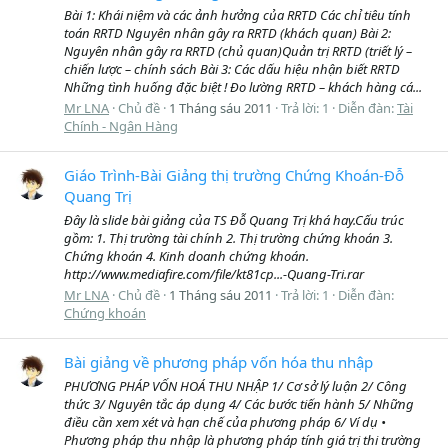
Bài 1: Khái niệm và các ảnh hưởng của RRTD Các chỉ tiêu tính
toán RRTD Nguyên nhân gây ra RRTD (khách quan) Bài 2:
Nguyên nhân gây ra RRTD (chủ quan)Quản trị RRTD (triết lý –
chiến lược – chính sách Bài 3: Các dấu hiệu nhận biết RRTD
Những tình huống đặc biệt ! Đo lường RRTD – khách hàng cá...
Mr LNA
Chủ đề
1 Tháng sáu 2011
Trả lời: 1
Diễn đàn:
Tài
Chính - Ngân Hàng
Giáo Trình-Bài Giảng thị trường Chứng Khoán-Đỗ
Quang Trị
Đây là slide bài giảng của TS Đỗ Quang Trị khá hay.Cấu trúc
gồm: 1. Thị trường tài chính 2. Thị trường chứng khoán 3.
Chứng khoán 4. Kinh doanh chứng khoán.
http://www.mediafire.com/file/kt81cp...-Quang-Tri.rar
Mr LNA
Chủ đề
1 Tháng sáu 2011
Trả lời: 1
Diễn đàn:
Chứng khoán
Bài giảng về phương pháp vốn hóa thu nhập
PHƯƠNG PHÁP VỐN HOÁ THU NHẬP 1/ Cơ sở lý luận 2/ Công
thức 3/ Nguyên tắc áp dụng 4/ Các bước tiến hành 5/ Những
điều cần xem xét và hạn chế của phương pháp 6/ Ví dụ •
Phương pháp thu nhập là phương pháp tính giá trị thi trường