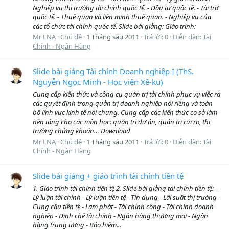
Nghiệp vụ thị trường tài chính quốc tế. - Đầu tư quốc tế. - Tài trợ
quốc tế. - Thuế quan và liên minh thuế quan. - Nghiệp vụ của
các tổ chức tài chính quốc tế. Slide bài giảng: Giáo trình:
Mr LNA
Chủ đề
1 Tháng sáu 2011
Trả lời: 0
Diễn đàn:
Tài
Chính - Ngân Hàng
Slide bài giảng Tài chính Doanh nghiệp I (ThS.
Nguyễn Ngọc Minh - Học viện Xê-ku)
Cung cấp kiến thức và công cụ quản trị tài chính phục vụ việc ra
các quyết định trong quản trị doanh nghiệp nói riêng và toàn
bộ lĩnh vực kinh tế nói chung. Cung cấp các kiến thức cơ sở làm
nền tảng cho các môn học: quản trị dự án, quản trị rủi ro, thị
trường chứng khoán… Download
Mr LNA
Chủ đề
1 Tháng sáu 2011
Trả lời: 0
Diễn đàn:
Tài
Chính - Ngân Hàng
Slide bài giảng + giáo trình tài chính tiền tệ
1. Giáo trình tài chính tiền tệ 2. Slide bài giảng tài chính tiền tệ: -
Lý luận tài chính - Lý luận tiền tệ - Tín dụng - Lãi suất thị trường -
Cung cầu tiền tệ - Lạm phát - Tài chính công - Tài chính doanh
nghiệp - Định chế tài chính - Ngân hàng thương mại - Ngân
hàng trung ương - Bảo hiểm...