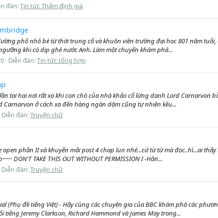
ễn đàn:
Tin tức Thẩm định giá
ambridge
ờng phố nhỏ bé từ thời trung cổ và khuôn viên trường đại học 801 năm tuổi, 
ngưỡng khi có dịp ghé nước Anh. Làm một chuyến khám phá...
 0
Diễn đàn:
Tin tức tổng hợp
ập
 lần tại hai nơi rất xa khi con chó của nhà khảo cổ lừng danh Lord Carnarvon 
rd Carnarvon ở cách xa đến hàng ngàn dậm cũng tự nhiên kêu...
Diễn đàn:
Truyện chữ
open phần II và khuyến mãi post 4 chap lun nhé...cứ từ từ mà đọc..hì...ai thấ
Oo~~~ DON'T TAKE THIS OUT WITHOUT PERMISSION I -Hân...
Diễn đàn:
Truyện chữ
ial (Phụ đề tiếng Việt) - Hãy cùng các chuyên gia của BBC khám phá các phươn
 nổi tiếng Jeremy Clarkson, Richard Hammond và James May trong...