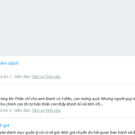
điểm danh
ả lời: 1
Diễn đàn:
Tâm sự tình yêu
trong khi Thần chỉ cho anh Đanh có 3 điều, con mừng quá. Nhưng người quý mến
chính con thì tự bản thân con thấy khinh bỉ cái tính ích...
ả lời: 0
Diễn đàn:
Tâm sự tình yêu
ề giá
o danh mục quản lý rủi ro về giá. Mức giá chuẩn do hải quan ban hành và ấ