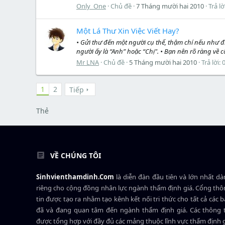
Only_One
Chủ đề
7 Tháng mười hai 2010
Trả lờ
Một Lá Thư Xin Việc Viết Hay?
• Gửi thư đến một người cụ thể, thậm chí nếu như đi
người ấy là “Anh” hoặc “Chị". • Bạn nên rõ ràng về 
Mr LNA
Chủ đề
5 Tháng mười hai 2010
Trả lời: 
1
2
Tiếp
Thẻ
VỀ CHÚNG TÔI
Sinhvienthamdinh.Com
là diễn đàn đầu tiên và lớn nhất d
riêng cho cộng đồng nhân lực ngành
thẩm định giá
. Cổng th
tin được tạo ra nhằm tạo kênh kết nối tri thức cho tất cả các 
đã và đang quan tâm đến ngành thẩm định giá. Các thông t
được tổng hợp với đầy đủ các mảng thuộc lĩnh vực thẩm định 