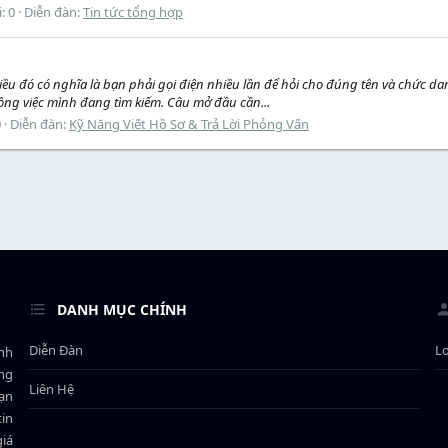
i: 0
Diễn đàn:
Tin tức tổng hợp
ều đó có nghĩa là bạn phải gọi điện nhiều lần để hỏi cho đúng tên và chức dan
công việc mình đang tìm kiếm. Câu mở đầu cần...
0
Diễn đàn:
Kỹ Năng Viết Hồ Sơ & Trả Lời Phỏng Vấn
DANH MỤC CHÍNH
Diễn Đàn
L
ành
ông
Liên Hệ
bạn
in
giá