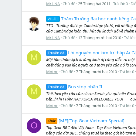
Mr LNA
Chủ đề
25 Tháng hai 2011
Trả lời: 0
Di
Thăm Trường đại học danh tiếng C
VH-DL
TTO - Trường đại học Cambridge (Anh), với những đư
của Cambridge luôn thu hút du khách đổ về chiêm 
Mr LNA
Chủ đề
13 Tháng mười hai 2010
Trả lời:
Lời nguyền nơi kim tự tháp Ai C
Truyện dài
M
Một tấm thảm kịch lạ lùng kinh dị cùng diễn ra một
chết đúng vào lúc người chủ thân yêu của nó là Lo
Motor
Chủ đề
7 Tháng mười hai 2010
Trả lời: 0
Bus stop phần II
Truyện dài
M
Thể theo yêu cầu của cô em Sarah yêu quí nên Grace 
tiếp..hi hi PHẦN HAI: KOREA WELCOMES YOU! ~~~o
Motor
Chủ đề
7 Tháng mười hai 2010
Trả lời: 0
[MF][Top Gear Vietnam Special]
Khác
O
Top Gear BBC đến Việt Nam - Top Gear Vietnam Spec
tiếng của đài BBC, chúng ta sẽ lại theo gót bộ tam