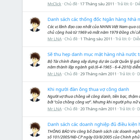
Mr.Click
Chủ đề
17 Tháng sáu 2011
Trả lời: 0
Di
Danh sách các thống đốc Ngân hàng Nhà 
Các vị lãnh đạo cao nhất của NHNN Việt Nam qua c
chủ cộng hoà từ 1969 và mất năm 1979 Đồng chí Lê
Mr LNA
Chủ đề
1 Tháng sáu 2011
Trả lời: 0
Diễ
Sẽ thu hẹp danh mục mặt hàng nhà nước tr
Bộ Tài chính đang xây dựng dự án Luật Quản lý giá 
năm thành lập ngành giá (6-4-1965 - 6-4-2010) diễn r
Mr LNA
Chủ đề
29 Tháng năm 2011
Trả lời: 0
D
Khi người đàn ông thua vợ công danh
Người vợ thua chồng về công danh, tiền bạc, thậm c
bởi “của chồng công vợ”. Nhưng khi người phụ nữ v
Mr LNA
Chủ đề
20 Tháng năm 2011
Trả lời: 0
D
Danh sách các doanh nghiệp đủ điều kiện
THÔNG BÁO V/v công bố Danh sách các doanh nghiệp
số 101/2005/NĐ-CP ngày 03/8/2005 của Chính phủ v