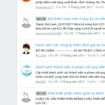
pháp kiểm soát vàng xuất khẩu. Ảnh: Hoàng Hà. Theo
lovesuju2711
Chủ đề
5 Tháng chín 2011
Trả lời:
Rút thăm may mắn Crazy A2 ưu tiên
KH-CN
Taipei, Đài Loan, 22/07/2011 Mùa hè nóng bức! ECS
theo dõi tin của ECS để chộp ngay cơ hội là người
saveyourtime1990
Chủ đề
7 Tháng tám 2011
Tr
Danh sách các Công ty thẩm định giá tại 
BỘ TÀI CHÍNH ------------------- Số: 48 /TB-BTC CỘN
Mr LNA
Chủ đề
6 Tháng tám 2011
Trả lời: 0
Di
Danh sách thành viên vi phạm nội quy diễn 
Cập nhật danh sách các thành viên vi phạm nội qu
chào của BQT cùng toàn thể các thành viên tâm huyế
Mr.Click
Chủ đề
4 Tháng tám 2011
Trả lời: 1
Diễ
Phát triển phần mềm quản lý dành
KH-CN
[/URL] CÁC SẢN PHẨM PHẦN MỀM]4 [/URL] PHẦN MỀM
Lịch Sử...