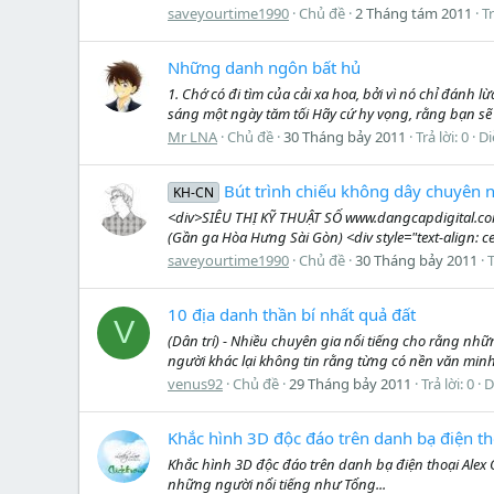
saveyourtime1990
Chủ đề
2 Tháng tám 2011
Tr
Những danh ngôn bất hủ
1. Chớ có đi tìm của cải xa hoa, bởi vì nó chỉ đánh 
sáng một ngày tăm tối Hãy cứ hy vọng, rằng bạn sẽ 
Mr LNA
Chủ đề
30 Tháng bảy 2011
Trả lời: 0
Di
Bút trình chiếu không dây chuyên n
KH-CN
<div>SIÊU THỊ KỸ THUẬT SỐ www.dangcapdigital.com 
(Gần ga Hòa Hưng Sài Gòn) <div style="text-align: ce
saveyourtime1990
Chủ đề
30 Tháng bảy 2011
T
10 địa danh thần bí nhất quả đất
V
(Dân trí) - Nhiều chuyên gia nổi tiếng cho rằng nhữ
người khác lại không tin rằng từng có nền văn minh n
venus92
Chủ đề
29 Tháng bảy 2011
Trả lời: 0
D
Khắc hình 3D độc đáo trên danh bạ điện th
Khắc hình 3D độc đáo trên danh bạ điện thoại Alex 
những người nổi tiếng như Tổng...