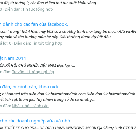
 đó, từ tháng 9, các đơn vị làm thủ tục xuất khẩu vàng...
 0
Diễn đàn:
Tin tức tổng hợp
 dành cho các fan của facebook.
 còn “ nóng” hơn! Hiện nay ECS có 2 chương trình mới tặng bo mạch A75 và APP
 may mắn và tận hưởng mùa hè này. Giải thưởng danh dự Bắt đầu...
ả lời: 0
Diễn đàn:
Tin tức tổng hợp
Việt Nam 2011
G HÒA XÃ HỘI CHỦ NGHĨA VIỆT NAM Độc lập -...
ễn đàn:
Tư vấn - Hướng nghiệp
đàn, bị cảnh cáo, khóa nick.
y, bị banned trên diễn đàn Sinhvienthamdinh.com Diễn đàn Sinhvienthamdinh
t tích cực tham gia. Tuy nhiên trong số đó có những...
n đàn:
Nhắc nhở - cảnh cáo
 cho các doanh nghiệp vừa và nhỏ
 THIẾT KẾ CHO PDA - HỆ ĐIỀU HÀNH WINDOWS MOBILE]4 Sổ tay Luật GTĐB 2010