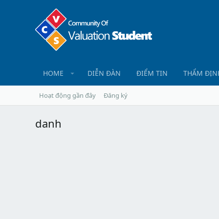
HOME
DIỄN ĐÀN
ĐIỂM TIN
THẨM ĐỊN
Hoạt động gần đây
Đăng ký
danh