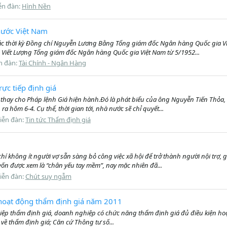
ễn đàn:
Hình Nền
nước Việt Nam
ác thời kỳ Đồng chí Nguyễn Lương Bằng Tổng giám đốc Ngân hàng Quốc gia Vi
 Viết Lượng Tổng giám đốc Ngân hàng Quốc gia Việt Nam từ 5/1952...
n đàn:
Tài Chính - Ngân Hàng
ực tiếp định giá
thay cho Pháp lệnh Giá hiện hành.Đó là phát biểu của ông Nguyễn Tiến Thỏa, Cụ
a hôm 6-4. Cụ thể, thời gian tới, nhà nước sẽ chỉ quyết...
iễn đàn:
Tin tức Thẩm định giá
hí không ít người vợ sẵn sàng bỏ công việc xã hội để trở thành người nội trợ,
ốn được xem là “chân yếu tay mềm”, nay mặc nhiên đã...
iễn đàn:
Chút suy ngẫm
 hoạt động thẩm định giá năm 2011
 thẩm định giá, doanh nghiệp có chức năng thẩm định giá đủ điều kiện hoạt
ề thẩm định giá; Căn cứ Thông tư số...