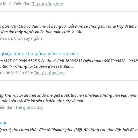
ả lời: 0
Diễn đàn:
Tin tức tổng hợp
lừa bạn </p>Chớ có đam mê vẻ bề ngoài, bởi vì nó sẽ chóng tàn phai Hãy đi tìm n
sớm tìm thấy người khiến bạn mỉm cười. 2. Cầu...
ễn đàn:
Chút suy ngẫm
ghiệp dành cho giảng viên, sinh viên
MST: 03.0989.5525 Điện thoại: (08) 36086233 Điện thoại : 0907998838 - 09029
nter;"> - Chúng tôi Chuyên Bán sĩ & Bán...
rả lời: 0
Diễn đàn:
Tin tức tổng hợp
ng khu vực bí ẩn trên khắp thế giới được tạo nên nhờ vào những nền văn minh s
ào trên trái đất lại tiến bộ đến như vậy và mọi...
iễn đàn:
Thế giới đó đây
oại
Queral, thợ chạm khắc đến từ Philadelphia (Mỹ), đã dùng con dao đặc biệt để t