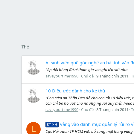
Thẻ
Ai sinh viên quê gốc nghệ an hà tĩnh vào 
Lập đội bóng đá ai tham gia vao ghi tên sdt nha
saveyourtime1990
Chủ đề
9 Tháng chín 2011
Tr
10 Điều ước dành cho kẻ thù
"Con cảm ơn Thần Đèn đã cho con tới 10 điều ước, 
con chỉ bo bo ước cho những người quý mến hoặc cho 
saveyourtime1990
Chủ đề
8 Tháng chín 2011
Tr
Vàng vào danh mục quản lý rủi ro v
KT-XH
L
Cục Hải quan TP HCM vừa bổ sung mặt hàng vàng và