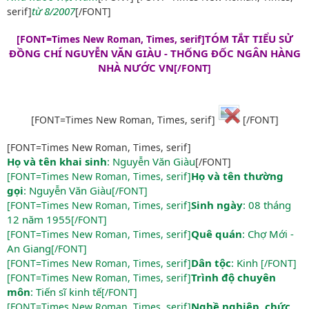
từ 8/2007
serif]
[/FONT]
TÓM TẮT TIỂU SỬ
[FONT=Times New Roman, Times, serif]
ĐỒNG CHÍ NGUYỄN VĂN GIÀU - THỐNG ĐỐC NGÂN HÀNG
NHÀ NƯỚC VN
[/FONT]
[FONT=Times New Roman, Times, serif]
[/FONT]
[FONT=Times New Roman, Times, serif]
Họ và tên khai sinh
: Nguyễn Văn Giàu
[/FONT]
Họ và tên thường
[FONT=Times New Roman, Times, serif]
gọi
: Nguyễn Văn Giàu
[/FONT]
Sinh ngày
: 08 tháng
[FONT=Times New Roman, Times, serif]
12 năm 1955
[/FONT]
Quê quán
: Chợ Mới -
[FONT=Times New Roman, Times, serif]
An Giang
[/FONT]
Dân tộc
: Kinh
[FONT=Times New Roman, Times, serif]
[/FONT]
Trình độ chuyên
[FONT=Times New Roman, Times, serif]
môn
: Tiến sĩ kinh tế
[/FONT]
Nghề nghiệp, chức
[FONT=Times New Roman, Times, serif]