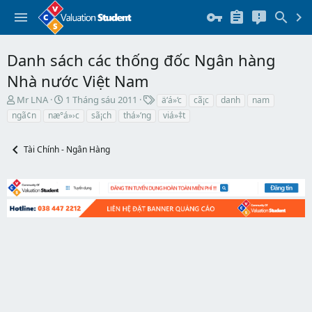
Danh sách các thống đốc Ngân hàng
Nhà nước Việt Nam
T
N
T
Mr LNA
1 Tháng sáu 2011
ä‘á»‘c
cã¡c
danh
nam
h
g
h
ngã¢n
næ°á»›c
sã¡ch
thá»‘ng
viá»‡t
r
à
ẻ
e
y
a
b
Tài Chính - Ngân Hàng
d
ắ
s
t
t
đ
a
ầ
r
u
t
e
r