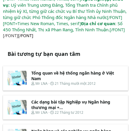
vụ
: Uỷ viên Trung ương Đảng, Tổng Thanh tra Chính phủ
nhiệm kỳ XI, từng giữ các chức vụ Bí thư Tỉnh ủy Ninh Thuận,
từng giữ chức Phó Thống đốc Ngân hàng Nhà nước
[/FONT]
Địa chỉ cơ quan
: Số
[FONT=Times New Roman, Times, serif]
450 Thống Nhất, Thị xã Phan Rang, Tỉnh Ninh Thuận.
[/FONT]
[/FONT]
[/FONT]
Bài tương tự bạn quan tâm
Tổng quan về hệ thống ngân hàng ở Việt
Nam
T
N
Mr LNA
21 Tháng mười một 2012
h
g
r
à
e
y
Các dạng bài tập Nghiệp vụ Ngân hàng
a
b
d
ắ
thương mại +...
s
t
T
N
Mr LNA
22 Tháng tư 2012
t
đ
h
g
a
ầ
r
à
r
u
e
y
t
a
b