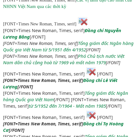
Các vị lãnh đạo cao nhất của
[FONT=Times New Roman, Times, serif]
NHNN Việt Nam qua các thời kỳ
[FONT=Times New Roman, Times, serif]
Đồng chí Nguyễn
[FONT=Times New Roman, Times, serif]
Lương Bằng
[/FONT]
Tổng giám đốc Ngân hàng
[FONT=Times New Roman, Times, serif]
Quốc gia Việt Nam từ 5/1951 đến 4/1952
[/FONT]
Phó Chủ tịch nước Việt
[FONT=Times New Roman, Times, serif]
Nam dân chủ cộng hoà từ 1969 và mất năm 1979
[/FONT]
[FONT=Times New Roman, Times, serif]
[/FONT]
Đồng chí Lê Viết
[FONT=Times New Roman, Times, serif]
Lượng
[/FONT]
Tổng giám đốc Ngân
[FONT=Times New Roman, Times, serif]
hàng Quốc gia Việt Nam
[/FONT] [FONT=Times New Roman,
từ 5/1952 đến 7/1964 - Mất năm 1985
Times, serif]
[/FONT]
[FONT=Times New Roman, Times, serif]
[/FONT]
Đồng chí Tạ Hoàng
[FONT=Times New Roman, Times, serif]
Cơ
[/FONT]
Tổng giám đốc Ngân
[FONT=Times New Roman, Times, serif]