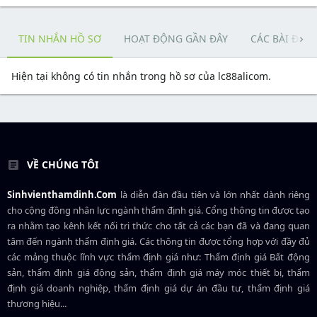
TIN NHẮN HỒ SƠ
HOẠT ĐỘNG GẦN ĐÂY
CÁC BÀI ĐĂN
Hiện tại không có tin nhắn trong hồ sơ của lc88alicom.
VỀ CHÚNG TÔI
Sinhvienthamdinh.Com
là diễn đàn đầu tiên và lớn nhất dành riêng
cho cộng đồng nhân lực ngành
thẩm định giá
. Cổng thông tin được tạo
ra nhằm tạo kênh kết nối tri thức cho tất cả các bạn đã và đang quan
tâm đến ngành thẩm định giá. Các thông tin được tổng hợp với đầy đủ
các mảng thuộc lĩnh vực thẩm định giá như: Thẩm định giá Bất động
sản, thẩm định giá động sản, thẩm định giá máy móc thiết bị, thẩm
định giá doanh nghiệp, thẩm định giá dự án đầu tư, thẩm định giá
thương hiệu...