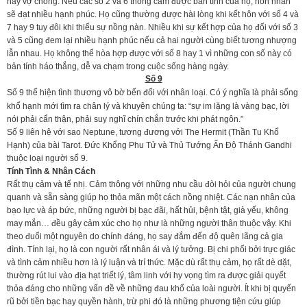
hay vợ chồng. Nếu các số 2 và 6 thông cảm được bản tính của họ, hôn nhân
sẽ đạt nhiều hạnh phúc. Họ cũng thường được hài lòng khi kết hôn với số 4 và
7 hay 9 tuy đôi khi thiếu sự nồng nàn. Nhiều khi sự kết hợp của họ đối với số 3
và 5 cũng đem lại nhiều hạnh phúc nếu cả hai người cùng biết tương nhượng
lẫn nhau. Họ không thể hòa hợp được với số 8 hay 1 vì những con số này có
bản tính háo thắng, dễ va chạm trong cuộc sống hàng ngày.
Số 9
Số 9 thể hiện tình thương vô bờ bến đối với nhân loại. Có ý nghĩa là phải sống
khổ hạnh mới tìm ra chân lý và khuyên chúng ta: “sự im lặng là vàng bạc, lời
nói phải cẩn thận, phải suy nghĩ chín chắn trước khi phát ngôn.”
Số 9 liên hệ với sao Neptune, tương đương với The Hermit (Thần Tu Khổ
Hạnh) của bài Tarot. Đức Khổng Phu Tử và Thủ Tướng Ấn Độ Thánh Gandhi
thuộc loại người số 9.
Tính Tình & Nhân Cách
Rất thụ cảm và tế nhị. Cảm thông với những nhu cầu đòi hỏi của người chung
quanh và sẵn sàng giúp họ thỏa mãn một cách nồng nhiệt. Các nạn nhân của
bạo lực và áp bức, những người bị bạc đãi, hất hủi, bệnh tật, già yếu, không
may mắn… đều gây cảm xúc cho họ như là những người thân thuộc vậy. Khi
theo đuổi một nguyên do chính đáng, họ say đắm đến độ quên lãng cả gia
đình. Tính lại, họ là con người rất nhân ái và lý tưởng. Bị chi phối bởi trực giác
và tình cảm nhiều hơn là lý luận và trí thức. Mặc dù rất thụ cảm, họ rất dè dặt,
thường rút lui vào địa hạt triết lý, tâm linh với hy vọng tìm ra được giải quyết
thỏa đáng cho những vấn đề về những đau khổ của loài người. Ít khi bị quyến
rũ bởi tiền bạc hay quyền hành, trừ phi đó là những phương tiện cứu giúp