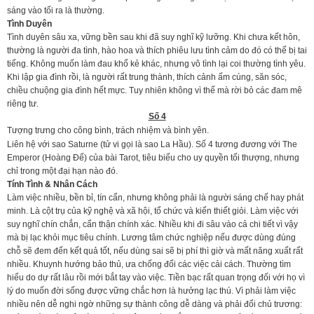
sáng vào tối ra là thường.
Tình Duyên
Tình duyên sâu xa, vững bền sau khi đã suy nghĩ kỹ lưỡng. Khi chưa kết hôn,
thường là người đa tình, hào hoa và thích phiêu lưu tình cảm do đó có thể bị tai
tiếng. Không muốn làm đau khổ kẻ khác, nhưng vô tình lại coi thường tình yêu.
Khi lập gia đình rồi, là người rất trung thành, thích cảnh ấm cúng, săn sóc,
chiều chuộng gia đình hết mực. Tuy nhiên không vì thế mà rời bỏ các đam mê
riêng tư.
Số 4
Tượng trưng cho công bình, trách nhiệm và bình yên.
Liên hệ với sao Saturne (tử vi gọi là sao La Hầu). Số 4 tương đương với The
Emperor (Hoàng Đế) của bài Tarot, tiêu biểu cho uy quyền tối thượng, nhưng
chỉ trong một đại hạn nào đó.
Tính Tình & Nhân Cách
Làm việc nhiều, bền bỉ, tín cẩn, nhưng không phải là người sáng chế hay phát
minh. Là cột trụ của kỹ nghệ và xã hội, tổ chức và kiến thiết giỏi. Làm việc với
suy nghĩ chín chắn, cẩn thận chính xác. Nhiều khi đi sâu vào cả chi tiết vì vậy
mà bị lạc khỏi mục tiêu chính. Lương tâm chức nghiệp nếu được dùng đúng
chỗ sẽ đem đến kết quả tốt, nếu dùng sai sẽ bị phí thì giờ và mất năng xuất rất
nhiều. Khuynh hướng bảo thủ, ưa chống đối các việc cải cách. Thường tìm
hiểu do dự rất lâu rồi mới bắt tay vào việc. Tiền bạc rất quan trọng đối với họ vì
lý do muốn đời sống được vững chắc hơn là hưởng lạc thú. Vì phải làm việc
nhiều nên dễ nghi ngờ những sự thành công dễ dàng và phải đổi chủ trương: