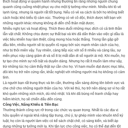
thích hoạt động vì quyền hành nhưng thường tin rằng những người chung
quanh cũng cuồng nhiệt phục vụ cho một lý tưởng như mình. Nhiều khi tỏ vẻ
lạnh lùng, nhưng là người rất tốt bụng. Nếu có vẻ xa cách là bởi họ không biết
cách hoặc khó biểu lộ cảm xúc. Thường có vẻ cô độc, thích được kết bạn với
những người khác nhưng không đi đến chỗ thân mật được.
Nhiều nghị lực và hoạt động. Thích theo đuổi những mục đích có cả tinh thần
lẫn vật chất. Không chịu được sự thất bại và khi đã dấn thân vào việc gì dầu là
việc tiêu khiển hay làm thiệt, cũng mong hòa hoặc thắng. Trong lần gặp gỡ
đầu tiên, nhiều người sẽ bị quyến rũ ngay bởi sức mạnh nhân cách của họ,
như bị thôi miên vậy. Tuy nhiên, càng tiếp xúc với số 8 nhiều và càng lâu, sự
mến phục này càng giảm đi và số 8 bị mất dần đi số người ái mộ. Khi muốn, họ
tự tạo cho mình sự nổi bật và duyên dáng. Nhưng họ rất ít muốn làm như vậy,
trừ những lúc họ cảm thấy thật sự cần cho họ. Vì ham muốn đạt được mục tiêu,
đôi khi họ trở nên cứng rắn, khắc nghiệt với những người mà họ không có cảm
tình.
Là người bạn rất trung thực và tin cẩn, thường sẵn sàng đứng lên bênh vực và
che chở cho những người thân của họ. Với kẻ thù, họ trở nên đáng sợ vì họ rất
khó quên những xích mích, dù nhỏ nhặt. Và khi đã bùng nổ tranh chấp hay
hiềm khích, họ sẽ chiến đấu đến cùng.
Công Việc, Năng Khiếu & Tiền Bạc
Thường thành công rực rỡ trong các chức vụ quan trọng. Nhất là các địa vị
hữu quyền vì ngoài khả năng tập trung, chú ý, tự ghép mình vào khuôn khổ kỷ
luật, họ còn là người làm việc có kế sách chặt chẽ, có sáng kiến, và biết áp
dụng những tư tưởng mới lạ. Khi tận lực cho công việc, họ có thể đạt đến tột