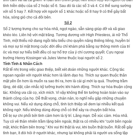
tình cảm và rất cả ghen! Vì bản tính chinh phục nên thích hợp với người có bản
tính hiền diệu của số 2 hoặc số 6. Sau đó là các số 3 và 4. Có thể sung sướng
với số 5 hay 7. Kết hợp với người số 1 khác hoặc số 8 hay 9 có thể gây bất
hòa, sóng gió cho cả đôi bên.
Số 2
Số 2 tượng trưng cho sự hòa nhã, ngọt ngào, sẵn sàng giúp đỡ và xã giao
khéo léo. Liên hệ với mặt trăng. Tương đương với High Priestess, ái nữ Thổ
Tinh, một thiếu nữ đang ngồi tiêu biểu cho quyền năng thiêng liêng, huyền bí
và mọi sự bí mật trong cuộc đời đều chỉ khám phá bằng sự thông minh của trí
óc và mọi sự hiểu biết đều có sự hổ trợ của ý chí cương quyết. Cựu ngoại
trưởng Henry Kissinger và Jules Verne thuộc loại người số 2.
Tính Tình & Nhân Cách
Rất tế nhị trong việc giao thiệp, biết xét đoán những người khác. Cộng tác
ngoan ngoãn với người khác hơn là lãnh đạo họ. Thích sự quen thuộc thân
mật yên ổn hơn là muốn ra sao thì ra, hơn là cái gì mới lạ quá. Thường trầm
lặng, dè dặt, cân nhắc kỹ lưỡng trước khi hành động. Thích sự hòa thuận cộng
tác. Không ưa cãi cọ, xích mích. Vì vậy không thể tin tưởng hoàn toàn vào sự
thành công của họ. Dễ thất vọng, chán nản, lo nghĩ nếu gặp những chuyện
không vui. Nếu xử dụng đúng chỗ, tính lịch thiệp sẽ đem lại nhiều kết quả
không ngờ. Nếu không dùng đúng chỗ có thể xảy ra chuyện bất hòa.
Dễ bị sự chi phối bởi tình cảm hơn là lý trí. Lãng mạn. Dễ xúc cảm. Hòa nhã.
Tuy có vẻ thản nhiên trầm lặng bên ngoài, thật ra có nhiều khi “cười bên ngoài
mặt, khóc thầm bên trong.” Khi vui thì thật là vui, khi buồn thật buồn. Rất dễ gây
tình bạn, ít đòi hỏi ở người khác, nhưng lại không phải là người ưa sống tập