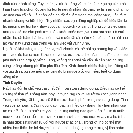
đỉnh của thành công. Tuy nhiên, vì có tài năng và muốn lãnh đạo họ cần phải
thận trọng lựa chọn đường lối bởi lẽ nếu đi nhầm đường, họ là những phần tử
đe dọa cho xã hội. Là nhân viên họ rất tận tâm trong mọi công việc, luôn tỏ ra
nhanh chóng và hữu hiệu. Tuy nhiên, các bạn đồng nghiệp rất dễ hiểu lầm là
họ muốn chơi trội hay nhảy vọt qua một cách vội vàng. Trong công việc cũng
như giao tế, họ cần phải lịch thiệp, khôn khéo hơn, và ít đòi hỏi hơn. Là chủ
nhân, họ rất hăng hái hoạt động, và muốn tất cả nhân viên cũng hăng hái như
họ vậy, hay cũng thận trọng và làm việc vất vả như họ.
Họ rất có khả năng trong lãnh vực tài chánh, có thể nói họ nhúng tay vào việc
gì là việc đó hái ra tiền. Cương quyết có óc thực tế, biết đánh giá đồng tiền tiêu
pha một cách hợp lý, xứng đáng, không chặt chẽ về vấn đề tiền bạc nhưng
cũng không phung phí tiêu pha liều lĩnh. Kinh doanh nhiều thắng lợi. Rộng rãi
với gia đình, bạn bè nếu cho rằng đó là người biết kiếm tiền, biết xử dụng
đồng tiền.
Tình Duyên
Rất thay đổi, từ chỗ yêu tha thiết đến hoàn toàn dửng dưng. Điều này có thể
chứng tỏ tình yêu nồng nàn, say đắm, nhưng có khi lại rất xa cách, lạnh nhạt.
Trong tình yêu, rất ít người số 8 tìm được hạnh phúc trong sự trung dung. Tình
yêu với họ hoặc là đầy ngọt ngào hoặc là nhiều cay đắng. Tuy hôn nhân của
họ có thể trải qua nhiều cay đắng nhưng không bao giờ buồn tẻ. Họ là những
người hoạt động, dễ làm nẩy nỡ những sự hào hứng mới, vì vậy mà họ (nhất
là nam giới) rất quyến rũ đối với người khác phái. Trong khi họ có thể mất
nhiều bạn thân, họ lại được rất nhiều mến chuộng trong cương vị tình nhân