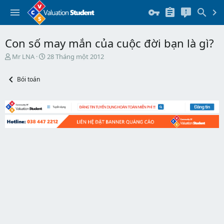
Con số may mắn của cuộc đời bạn là gì?
T
N
Mr LNA
28 Tháng một 2012
h
g
r
à
Bói toán
e
y
a
b
d
ắ
s
t
t
đ
a
ầ
r
u
t
e
r