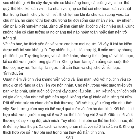
sóc nhi đồng. Vì tin cậy được nên có khả năng trong các công việc như: thủ
quỹ, thủ kho, kế toán v.v… Là nhân viên, họ có thể coi như hoàn toàn và thật
thà, trung thành, chú ý tới chi tiết, thích tự hào khi đã chu toàn công việc. Là
chủ nhân, họ cũng tốt vì biết chú trọng tới đời sống của nhân viên. Tuy nhiên,
cần phải biết nghiêm ngặt, đừng để tình cảm lấn át công việc nhiều quá. Cũng
không nên có cảm tưởng là họ chẳng thể nào hoàn toàn hoặc làm nên trò
trống gì.
Về tiền bạc, họ thích yên ổn và vượt cao hơn mọi người. Vì vậy, ít khi họ kiếm
được một tài sản khổng lồ. Tuy nhiên, họ chi tiêu hợp lý, ít mắc nợ hay phung
phí tiền bạc. Tuy rộng lượng về các thứ khác, nhưng ít khi rộng rãi về tiền bạc,
kể cả đối với người trong gia đình. Không ham làm giàu bằng các cuộc thử
thời cơ, may rủi. Tóm lại, là người rất cẩn thận và chặt chẽ về tiền bạc.
Tình Duyên
Quan niệm về tình yêu không viễn vông và lãng mạn. Đối với họ, tình yêu có
mục đích rõ ràng là gắn liền với hôn nhân. Cho nên, trong việc giao thiệp với
bạn khác phái, luôn luôn có ý nghĩ xây dựng lâu bền… Khi kết hôn, chỉ còn biết
có gia đình, hầu như thế giới bên ngoài không còn gì khác để hướng tới nữa.
Rất dễ cảm xúc và chan chứa tình thương. Đối với họ, yêu cũng cần như thở
vậy. Sự thương cảm này có thể vượt quá mức và làm họ đau khổ. Kết hôn thích
hợp nhất với người mang số 6 và 2, có thể hài lòng với 3 và 5. Giữa số 6 và 4
thường có sự xung đột, xích mích. Tuy nhiên, hai bên có thể tìm hiểu nhau, để
đi đến sự hòa thuận. Xa cách và tương phản nhất với số 6 là số 1 và 8. Không
thích hợp với số 7 trừ phi một trong hai thay đổi hẳn tính tình.
Số 7