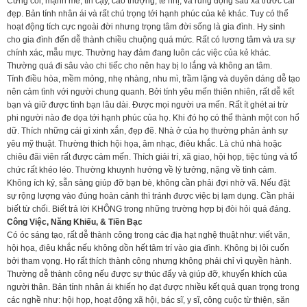
Cứng cõi, mạnh mẽ, tin cậy, cao thượng, tế nhị, và rung động sâu xa trước cái
đẹp. Bản tính nhân ái và rất chú trọng tới hạnh phúc của kẻ khác. Tuy có thể
hoạt động tích cực ngoài đời nhưng trọng tâm đời sống là gia đình. Hy sinh
cho gia đình đến dễ thành chiều chuộng quá mức. Rất có lương tâm và ưa sự
chính xác, mẫu mực. Thường hay đảm đang luôn các việc của kẻ khác.
Thường quá đi sâu vào chi tiếc cho nên hay bị lo lắng và không an tâm.
Tính điều hòa, mềm mỏng, nhẹ nhàng, nhu mì, trầm lặng và duyên dáng dễ tạo
nên cảm tình với người chung quanh. Bởi tính yêu mến thiên nhiên, rất dễ kết
bạn và giữ được tình bạn lâu dài. Được mọi người ưa mến. Rất ít ghét ai trừ
phi người nào đe dọa tới hạnh phúc của họ. Khi đó họ có thể thành một con hổ
dữ. Thích những cái gì xinh xắn, đẹp đẽ. Nhà ở của họ thường phản ảnh sự
yêu mỹ thuật. Thường thích hội họa, âm nhạc, điêu khắc. Là chủ nhà hoặc
chiêu đãi viên rất được cảm mến. Thích giải trí, xã giao, hội họp, tiệc tùng và tổ
chức rất khéo léo. Thường khuynh hướng về lý tưởng, nặng về tình cảm.
Không ích kỷ, sẵn sàng giúp đỡ bạn bè, không cần phải đợi nhờ vã. Nếu đặt
sự rộng lượng vào đúng hoàn cảnh thì tránh được việc bị lạm dụng. Cần phải
biết từ chối. Biết trả lời KHÔNG trong những trường hợp bị đòi hỏi quá đáng.
Công Việc, Năng Khiếu, & Tiền Bạc
Có óc sáng tạo, rất dễ thành công trong các địa hạt nghệ thuật như: viết văn,
hội họa, điêu khắc nếu không dồn hết tâm trí vào gia đình. Không bị lôi cuốn
bởi tham vọng. Họ rất thích thành công nhưng không phải chỉ vì quyền hành.
Thường dễ thành công nếu được sự thúc đẩy và giúp đỡ, khuyến khích của
người thân. Bản tính nhân ái khiến họ đạt được nhiều kết quả quan trọng trong
các nghề như: hội họp, hoạt động xã hội, bác sĩ, y sĩ, công cuộc từ thiện, săn