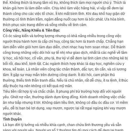
thể. Không thích là trung tâm vũ trụ, không thích làm mọi người chú ý. Thích là
khán giả hơn là làm diễn viên. Chịu khó làm việc hăng hái, vì vậy dễ đem lại
thành công cho các việc tổ chức. Ít khi mất bình tĩnh. Khi đau khổ hay giận dữ
thường có tính thâm trầm, ngậm đắng nuốt cay hơn là bộc phát. Ưa hòa bình,
thích phục sức trang điểm và sống nhiều về tình cảm.
Công Việc, Năng Khiếu & Tiền Bạc
Có óc sáng kiến và tưởng tượng nhưng có khả năng nhiều trong công việc
người thừa hành hơn là cấp chỉ huy, cộng tác hơn là tranh chấp. Chẳng hạn
làm diễn viên giỏi hơn làm đạo diễn, chơi nhạc hay hơn soạn nhạc. Dễ thành
công trong những việc đòi hỏi sự tế nhị như giao dịch, nhất là các nghề về tâm
lý học, xã hội học, cố vấn, phụ tá, thư ký vì dễ đem lại tình cảm cho những kẻ bị
bối rối, đau khổ, bịnh tật. Các ngành thích hợp khác là dạy học, nghiên cứu y
khoa, kế toán. Là nhân viên cộng tác chân thành, đắc lực, tín cẩn, và có lương
tâm. Ít gặp sự may mắn trên đường công danh. Ít đòi hỏi, cam phận thủ
thường, thiếu tinh thần tranh đấu. Nếu là chủ nhân, rất dễ chịu, ít ra lệnh, ít thúc
đẩy thuộc hạ nên không có kết quả mỹ mãn.
Tiêu tiền rất hợp lý và chắc chắn. Ít phung phí trừ trường hợp đối với người
yêu. Ghét nợ nần, thường dành dụm từng đồng. Kinh doanh những việc chắc
ăn như bắp nhưng ít lời. Không dám liều lĩnh, không có đầu óc đầu cơ. Vì mềm
yếu, dễ bị bạn bè lợi dụng, vay mượn, ngược lại rất ngại ngùng khi vay mượn
người khác.
Tình Duyên
Là bạn đời lý tưởng và nhiều khía cạnh, chan chứa tình thương yêu và sẵn
sàng với người yêu. Người vợ số 2 thường tìm đủ mọi cách để đem lại hạnh