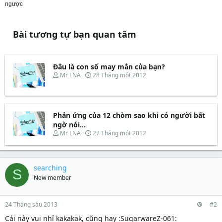
ngược
Bài tương tự bạn quan tâm
Đâu là con số may mắn của bạn?
T
N
Mr LNA
28 Tháng một 2012
h
g
r
à
e
y
a
b
d
ắ
Phản ứng của 12 chòm sao khi có người bất
s
t
ngờ nói...
t
đ
T
N
Mr LNA
27 Tháng một 2012
a
ầ
h
g
r
u
r
à
t
e
y
e
a
b
searching
r
S
d
ắ
New member
s
t
t
đ
a
ầ
r
u
24 Tháng sáu 2013
#2
t
Cái này vui nhỉ kakakak, cũng hay :SugarwareZ-061:
e