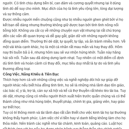
người. Có tính chịu đựng bền bỉ, can đảm và cương quyết nhưng lại ít dùng
tính đó để suy cho mình. Mục đích của họ là tình yêu rộng lớn, lòng đại lượng
và sự thông cảm.
Được nhiều người mến chuộng cũng như bị nhiều người ghen ghét bởi vì họ
kết bạn dễ dàng nhưng thường không giữ được bạn bởi tính tình nông nổi
bồng bột. Không ưa cãi cọ về những chuyện vụn vặt nhưng lại rất chú trọng
đến các vấn đề quan trọng và dễ gay gắt, giận dữ với những người không
đồng quan điểm. Thường thì dè dặt, tự quyết, tự lập, và ẩn tránh nhiều hơn. Về
một vài khía cạnh khác, họ là một cá nhân rất mau mắn và hay thay đổi. Hôm
nay thì buồn bã ủ ê, nhưng hôm sau sẽ vui nhộn hứng khởi. Tuần này hăng
hái sôi nổi. Tuần sau đã dửng dưng lạnh nhạt. Tuy nhiên có một điểm cố định
dù tính tình và hoàn cảnh có thay đổi, mục tiêu duy nhất là tự do và tình yêu
thương đồng loại.
Công Việc, Năng Khiếu & Tiền Bạc
Thích hợp hơn cả với những công việc và nghề nghiệp đòi hỏi sự giúp đỡ
người khác nếu biết hòa đồng tính tình, họ sẽ là những nhà lãnh đạo tôn giáo,
các bác sĩ, y tá, trợ tá, cán sự xã hội và kể cả thợ thuyền rất khéo léo tài ba. Tuy
dè dặt, nhưng cũng có nhiều người thích xuất hiện trước quần chúng và có thể
thành công như nhà hùng biện, thuyết pháp, chính trị gia, giảng viên, hay giáo
sư triết học.
Tuy có trí thông minh và tài lãnh đạo rất cần thiết cho việc kinh tài họ lại thường
không thấy hạnh phúc. Làm việc chỉ vì tiền hay vì danh tiếng không làm cho họ
thỏa mãn. Nên tránh các nghề như tài chánh, kinh toán, quảng cáo. Luật học