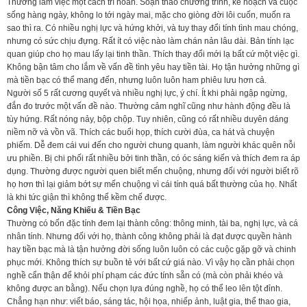
Thường làm việc một cách trì hoãn. Soạn thảo chương trình, kế hoạch và cuộc
sống hàng ngày, không lo tới ngày mai, mặc cho giòng đời lôi cuốn, muốn ra
sao thì ra. Có nhiều nghị lực và hứng khởi, và tuy thay đổi tính tình mau chóng,
nhưng có sức chịu đựng. Rất ít có việc nào làm chán nản lâu dài. Bản tính lạc
quan giúp cho họ mau lấy lại tinh thần. Thích thay đổi mới lạ bất cứ một việc gì.
Không bận tâm cho lắm về vấn đề tình yêu hay tiền tài. Họ tận hưởng những gì
mà tiền bạc có thể mang đến, nhưng luôn luôn ham phiêu lưu hơn cả.
Người số 5 rất cương quyết và nhiều nghị lực, ý chí. Ít khi phải ngập ngừng,
đắn đo trước một vấn đề nào. Thường cảm nghĩ cũng như hành động đều là
tùy hứng. Rất nóng nảy, bộp chộp. Tuy nhiên, cũng có rất nhiều duyên dáng
niềm nỡ và vồn vã. Thích các buổi họp, thích cười đùa, ca hát và chuyện
phiếm. Dễ đem cái vui đến cho người chung quanh, làm người khác quên nỗi
ưu phiền. Bị chi phối rất nhiều bởi tinh thần, có óc sáng kiến và thích đem ra áp
dụng. Thường được người quen biết mến chuộng, nhưng đối với người biết rõ
họ hơn thì lại giảm bớt sự mến chuộng vì cái tính quá bất thường của họ. Nhất
là khi tức giận thì không thể kềm chế được.
Công Việc, Năng Khiếu & Tiền Bạc
Thường có bốn đặc tính đem lại thành công: thông minh, tài ba, nghị lực, và cá
nhân tính. Nhưng đối với họ, thành công không phải là đạt được quyền hành
hay tiền bạc mà là tận hưởng đời sống luôn luôn có các cuộc gặp gỡ và chinh
phục mới. Không thích sự buồn tẻ với bất cứ giá nào. Vì vậy họ cần phải chọn
nghề cẩn thận để khỏi phí phạm các đức tính sẵn có (mà còn phải khéo và
không được an bằng). Nếu chọn lựa đúng nghề, họ có thể leo lên tột đỉnh.
Chẳng hạn như: viết báo, sáng tác, hội họa, nhiếp ảnh, luật gia, thể thao gia,