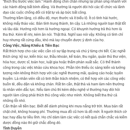
“thích thú trước việc làm.” Hành động chín chắn nhưng lại phản ứng nhanh với
các hành động bất bình đẳng. Và thường là người đòi hỏi các tổ chức và lãnh
đạo các cuộc chống đối có trật tự và áp bức bất công.
Thường trầm lặng, có điều độ, mực thước và ít biểu lộ. Ít có tính hài hước,
không mấy tháo vác. Bản tính trung thành, tin cậy. Là những người bạn thật tốt
và lâu dài. Hướng nội hơn là hướng ngoại. Có khuynh hướng trả thù hơn là
tha thứ. Kém tế nhị, kém ăn nói. Thật thà. Nghĩ sao nói vậy. Không có tính chỉ
huy nhưng rất cứng đầu, khó mà lay chuyển được ý định của họ.
Công Việc, Năng Khiếu & Tiền Bạc
Rất thích hợp cho các việc cần có sự tập trung và chú ý từng chi tiết. Các nghề
thích ứng: kỹ sư, kiến trúc sư, thầu khoán, kế toán, thu ngân, quản thủ thư viện,
hóa học, dược sĩ, toán học, luật gia hoặc thẩm phán xuất sắc. Có thể thành
công trong các việc khảo cứu khoa học. Phần lớn thiếu óc sáng kiến và tưởng
tượng nên không thích hợp với các nghề thương mãi, quảng cáo hoặc tuyên
truyền. Là nhân viên rất có tinh thần trách nhiệm, có thể hợp với các công việc
buồn tẻ, đều đặn và không chán. Rất tin cẩn, thật thà và ham làm nên thường
là nhân viên đắc lực. Nếu làm chủ thì kém điệu nghệ vì thường hay đòi hỏi
người làm cũng phải thích thú công việc như mình. Không biết tha thứ cả
những lỗi nhỏ.
Cẩn thận về tiền bạc. Biết để dành phòng khi mưa nắng trở trời. Mua bán rất
chặt chẽ, không hoang phí. Thường mua đồ cũ hơn là đồ mới. Ít người thích cờ
bạc hay đầu tư liều lĩnh. Họ chỉ dám làm các việc có kết quả chắn chắc và kiếm
được đồng nào thì giữ chắc đồng đó.
Tình Duyên