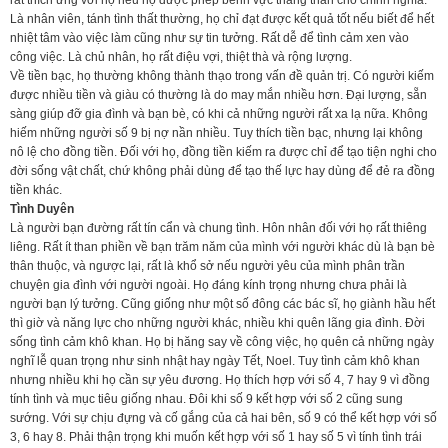
rất thích ứng với họ nếu họ được phép bênh vực thẳng thắn cho chính nghĩa.
Là nhân viên, tánh tình thất thường, họ chỉ đạt được kết quả tốt nếu biết để hết
nhiệt tâm vào việc làm cũng như sự tin tưởng. Rất dễ để tình cảm xen vào
công việc. Là chủ nhân, họ rất điệu vợi, thiệt thà và rộng lượng.
Về tiền bạc, họ thường không thành thạo trong vấn đề quản trị. Có người kiếm
được nhiều tiền và giàu có thường là do may mắn nhiều hơn. Đại lượng, sẵn
sàng giúp đỡ gia đình và bạn bè, có khi cả những người rất xa lạ nữa. Không
hiếm những người số 9 bị nợ nần nhiều. Tuy thích tiền bạc, nhưng lại không
nô lệ cho đồng tiền. Đối với họ, đồng tiền kiếm ra được chỉ để tạo tiện nghi cho
đời sống vật chất, chứ không phải dùng để tạo thế lực hay dùng để đẻ ra đồng
tiền khác.
Tình Duyên
Là người bạn đường rất tín cẩn và chung tình. Hôn nhân đối với họ rất thiêng
liêng. Rất ít than phiền về bạn trăm năm của mình với người khác dù là bạn bè
thân thuộc, và ngược lại, rất là khổ sở nếu người yêu của mình phân trần
chuyện gia đình với người ngoài. Họ đáng kính trọng nhưng chưa phải là
người bạn lý tưởng. Cũng giống như một số đông các bác sĩ, họ giành hầu hết
thì giờ và năng lực cho những người khác, nhiều khi quên lãng gia đình. Đời
sống tình cảm khô khan. Họ bị hăng say về công việc, họ quên cả những ngày
nghĩ lễ quan trọng như sinh nhật hay ngày Tết, Noel. Tuy tình cảm khô khan
nhưng nhiều khi họ cần sự yêu đương. Họ thích hợp với số 4, 7 hay 9 vì đồng
tính tình và mục tiêu giống nhau. Đôi khi số 9 kết hợp với số 2 cũng sung
sướng. Với sự chịu đựng và cố gắng của cả hai bên, số 9 có thể kết hợp với số
3, 6 hay 8. Phải thận trọng khi muốn kết hợp với số 1 hay số 5 vì tính tình trái