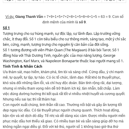
Ví dụ:
Giang Thanh Vân
= 7+9+1+5+7+2+8+1+5+8+4+1+5 = 63 = 9. Con số
định mệnh của mình là
số 9
.
Số 1
Tượng trưng cho sự hùng mạnh, sự độc lập, sự lãnh đạo. Lập trường vững
chắc, ít thay đổi. Số 1 còn tiêu biểu cho sự thông minh, sáng tạo, một ý chí sắc
bén, cứng, mạnh, tượng trưng cho nguyên lý căn bản của đời sống.
Số 1 tương đương với viên Phán Quan (The Magiaan) ở bài bói Tarot. Số 1
đồng hóa với Thái Dương Tinh, nguồn gốc của mọi năng lượng. George
Washington, Karl Marx, và Napoleon Bonaparte thuộc loại người mang số 1.
Tính Tình & Nhân Cách
Ưa thám sát, mạo hiểm, khám phá, tìm tòi và sáng chế. Cứng đầu, ý chí mạnh
mẽ, tự quyết, tự lập, tự hào. Có óc tổ chức, lãnh đạo. Rất khó bị thuyết phục,
khó sửa đổi những lầm lỗi, và chỉ huy độc đoán. Bản tính rộng rãi, đại lượng,
nhưng vì nhiều tham vọng nên dễ trở thành ích kỷ, tàn nhẫn, bất chấp. Làm
việc đúng đường hướng thì kết quả rất tốt vì nhiều nhiệt huyết và cương quyết.
Nhưng nếu sai lạc thì rất thảm hại.
Con người xuất chúng, tinh thần rất cao. Thường nổi bật và gây ấn tượng tốt
đẹp ngay lúc đầu. Có tài thuyết phục người chung quanh. Thích hoạt động,
bận rộn và xê dịch đó đây. Tế nhị và dễ dàng xúc cảm. Được nhiều người mến
phục mặc dầu hơi thiếu xã giao. Có nhiều bạn bè và sẵn sàng giúp đỡ họ mà
không ngần ngại điều gì. Đối với kẻ thù, người số 1 không bao giờ tha thứ