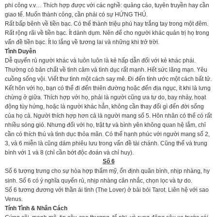
phi công v.v… Thích hợp được với các nghề: quảng cáo, tuyên truyền hay cần
giao tế. Muốn thành công, cần phải có sự HỨNG THÚ.
Rất bấp bênh về tiền bạc. Có thể thành triệu phú hay trắng tay trong một đêm.
Rất rộng rãi về tiền bạc. Ít dành dụm. Nên để cho người khác quản trị họ trong
vấn đề tiền bạc. Ít lo lắng về tương lai và những khi trở trời.
Tình Duyên
Dễ quyến rủ người khác và luôn luôn là kẻ hấp dẫn đối với kẻ khác phái.
Thường có bản chất về tình cảm và tình dục rất mạnh. Hết sức lãng mạn. Yêu
cuồng sống vội. Viết thư tình một cách say mê. Đi đến tính ước một cách bất tử.
Kết hôn với họ, bạn có thể đi đến thiên đường hoặc đến địa ngục, ít khi là lưng
chừng ở giữa. Thích hợp với họ, phải là người cũng ưa tự do, bay nhảy, hoạt
động tùy hứng, hoặc là người khác hẳn, không cần thay đổi gì đến đời sống
của họ cả. Người thích hợp hơn cả là người mang số 5. Hôn nhân có thể có rất
nhiều sóng gió. Nhưng đối với họ, trật tự và bình yên không quan hệ lắm, chỉ
cần có thích thú và tình dục thỏa mãn. Có thể hạnh phúc với người mang số 2,
3, và 6 miễn là cũng dám phiêu lưu trong vấn đề tài chánh. Cũng thế và trung
bình với 1 và 8 (chỉ cần bớt độc đoán và chỉ huy).
Số 6
Số 6 tượng trưng cho sự hòa hợp thẩm mỹ, ổn định quân bình, nhịp nhàng, hy
sinh. Số 6 có ý nghĩa quyến rủ, nhịp nhàng cân nhắc, chọn lọc và tự do.
Số 6 tương đương với thần ái tình (The Lover) ở bài bói Tarot. Liên hệ với sao
Venus.
Tính Tình & Nhân Cách