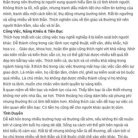
thận trọng nên thường bị người xung quanh hiểu lầm là có tính khinh người.
Không thích la lối, nổi giận, nhưng tranh đấu mãnh liệt cho niềm tin tưởng của
mình, tranh đấu một cách bền bỉ, thụ động nhưng bướng bỉnh. Rất tín ngưỡng
và sống nhiều về tinh thần. Thích nghiên cứu về tôn giáo và thường trở nên
người thâm trầm, sâu sắc và bí ẩn.
Công Việc, Năng Khiếu & Tiền Bạc
Thích hợp nhất với các công việc hay nghề nghiệp ít bị kiểm soát bởi người
khác. Dễ thành công trong các lãnh vực nghệ thuật, viết văn, điêu khắc, hội
họa v.v… Giáo dục, khoa học, hoặc tôn giáo cũng thích nghi với khả năng. Nhờ
vào kiên nhẫn và kiến thức sẵn có, họ có thể gặt hái được nhiều kết quả tốt
đẹp khi bắt tay vào việc. Thích biển cả, du lịch và có nhiều khả năng trong
ngành hàng hải. Ít thích thú trong các việc thương mãi hay các việc cần đến sự
giao dịch. Là nhân viên, họ rất tận tâm, chăm chỉ, ghét sự kiểm soát và bó buộc
quá nhiều. Là chủ nhân, họ không đạt được nhiều thành công vì họ không
thích ra lệnh, muốn cho nhân viên dưới quyền tự sáng kiến.
Ít quan niệm về tiền bạc và mãnh lực của nó. Thấy tiền bạc là cần thiết nhưng
không mơ ước nhà lầu, xe hơi. Thỉnh thoảng họ cũng dám tiêu xài phung phí
nhưng thường thì có tính tiết kiệm hơn. Không thích các vấn đề hay sự việc có
liên quan đến tiền bạc. Có tiền họ cũng để cho người khác quản trị dùm.
Tình Duyên
Dễ kết hôn trong nhiều trường hợp và thường rất sớm, nếu không thì rất muộn
bởi vì càng lớn tuổi họ càng dè dặt. Sống xa cách với thế giới bên ngoài và
khó biểu lộ cảm xúc. Rất tử tế nhưng không hẳn là dễ thương, dễ cảm bởi vì
họ chú trọng nhiều về tinh thần và ít lệ thuộc chặt chẽ vào việc khác. Thí dụ,