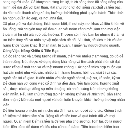
sang người khác. Có khuynh hướng ích kỷ, thích sống theo lối sống riêng của
mình, dễ dãi đối với bản thân. Rất chú trọng tới đời sống vật chất và tiền bạc,
do đó muốn thành công để thụ hưởng chứ không phải quyền hành. Thích thức
ăn ngon, quần áo đẹp, xe hơi, nhà lầu.
Xã giao giỏi và đại chúng, thích quen biết, đi nơi này, nơi khác và tiêu khiển về
ăn uống. Nói chuyện hay, dễ làm quen với hoàn cảnh mới, làm cho mọi việc
thoải mái trừ phi giận dữ bất thường. Thường có nhiều bạn bè nhưng ít thân vì
ưa thích thay đổi và nhìn sự vật một cách dễ dãi. Vui tính, dễ kích thích và làm
hứng khởi người khác. Ít chán nản, bi quan, ít quấy rầy người chung quanh.
Công Việc, Năng Khiếu & Tiền Bạc
Có óc sáng tạo và tưởng tượng rất mạnh, thêm với nhiều tham vọng, do đó dễ
thành công. Nếu được xử dụng đúng khả năng và tìm cách phát triển sẽ đạt
được kết quả thật cao xa và thật nhanh chóng. Các nghề thích hợp thuộc địa
hạt văn nghệ như viết văn, nhiếp ảnh, trang hoàng, hội họa, giải trí và các
nghề cần tài xã giao. Ít kiên nhẫn với các nghề bác sĩ, luật sư, kế toán, kỹ sư.
Dễ chán nản với công việc cố định và đều đặn. Nếu làm công, thường xuất
sắc, được các bạn đồng sự mến chuộng, có nhiều sáng kiến nhưng không
kiên nhẫn. Nếu làm chủ thường tạo nên không khí vui vẻ, thích thú, sẵn sàng
đón nhận ý kiến của mọi người và luôn luôn khuyến khích, tưởng thưởng nhân
viên.
Dễ tiêu hoang phí cho mình, cho gia đình và cho người cộng tác. Không thích
tiết kiệm mà thích sắm sửa. Rộng rãi về tiền bạc và quà bánh đối với mọi
người. Quan niệm kiếm ra tiền là để tiêu pha cho sướng. Tóm lại, đó là người
kiếm tiền cũng dễ dàng và tiêu pha cũng dễ dàng. Tiền bạc như chiêm bao,