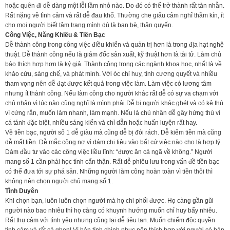
hoặc quên đi dễ dàng một lỗi lầm nhỏ nào. Do đó có thể trở thành rất tàn nhẫn.
Rất nặng về tình cảm và rất dễ đau khổ. Thường che giấu cảm nghĩ thầm kín, ít
cho mọi người biết tâm trạng mình dù là bạn bè, thân quyến.
Công Việc, Năng Khiếu & Tiền Bạc
Dễ thành công trong công việc điều khiển và quản trị hơn là trong địa hạt nghệ
thuật. Dễ thành công nếu là giám đốc sản xuất, kỹ thuật hơn là tài tử. Làm chủ
báo thích hợp hơn là ký giả. Thành công trong các ngành khoa học, nhất là về
khảo cứu, sáng chế, và phát minh. Với óc chỉ huy, tính cương quyết và nhiều
tham vọng nên dễ đạt được kết quả trong việc làm. Làm việc có lương tâm
nhưng ít thành công. Nếu làm công cho người khác rất dễ có sự va chạm với
chủ nhân vì lúc nào cũng nghĩ là mình phải.Dễ bị người khác ghét và có kẻ thù
vì cứng rắn, muốn làm nhanh, làm mạnh. Nếu là chủ nhân dễ gây hứng thú vì
cá tánh đặc biệt, nhiều sáng kiến và chỉ dẫn hoặc huấn luyện rất hay.
Về tiền bạc, người số 1 dễ giàu mà cũng dễ bị đói rách. Dễ kiếm tiền mà cũng
dễ mất tiền. Dễ mắc công nợ vì dám chi tiêu vào bất cứ việc nào cho là hợp lý.
Dám đầu tư vào các công việc liều lĩnh: “được ăn cả ngã về không.” Người
mang số 1 cần phải học tính cẩn thận. Rất dễ phiêu lưu trong vấn đề tiền bạc
có thể đưa tới sự phá sản. Những người làm công hoàn toàn vì tiền thôi thì
không nên chọn người chủ mang số 1.
Tình Duyên
Khi chọn bạn, luôn luôn chọn người mà họ chi phối được. Họ càng gần gũi
người nào bao nhiêu thì họ càng có khuynh hướng muốn chỉ huy bấy nhiêu.
Rất thụ cảm với tình yêu nhưng cũng lại dễ tiêu tan. Muốn chiếm độc quyền