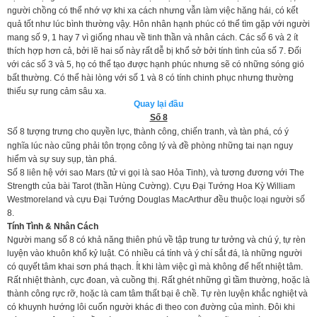
người chồng có thể nhớ vợ khi xa cách nhưng vẫn làm việc hăng hái, có kết
quả tốt như lúc bình thường vậy. Hôn nhân hạnh phúc có thể tìm gặp với người
mang số 9, 1 hay 7 vì giống nhau về tinh thần và nhân cách. Các số 6 và 2 ít
thích hợp hơn cả, bởi lẽ hai số này rất dễ bị khổ sở bởi tính tình của số 7. Đối
với các số 3 và 5, họ có thể tạo được hạnh phúc nhưng sẽ có những sóng gió
bất thường. Có thể hài lòng với số 1 và 8 có tính chinh phục nhưng thường
thiếu sự rung cảm sâu xa.
Quay lại đầu
Số 8
Số 8 tượng trưng cho quyền lực, thành công, chiến tranh, và tàn phá, có ý
nghĩa lúc nào cũng phải tôn trọng công lý và đề phòng những tai nạn nguy
hiểm và sự suy sụp, tàn phá.
Số 8 liên hệ với sao Mars (tử vi gọi là sao Hỏa Tinh), và tương đương với The
Strength của bài Tarot (thần Hùng Cường). Cựu Đại Tướng Hoa Kỳ William
Westmoreland và cựu Đại Tướng Douglas MacArthur đều thuộc loại người số
8.
Tính Tình & Nhân Cách
Người mang số 8 có khả năng thiên phú về tập trung tư tưởng và chú ý, tự rèn
luyện vào khuôn khổ kỷ luật. Có nhiều cá tính và ý chí sắt đá, là những người
có quyết tâm khai sơn phá thạch. Ít khi làm việc gì mà không để hết nhiệt tâm.
Rất nhiệt thành, cực đoan, và cuồng thị. Rất ghét những gì tầm thường, hoặc là
thành công rực rỡ, hoặc là cam tâm thất bại ê chề. Tự rèn luyện khắc nghiệt và
có khuynh hướng lôi cuốn người khác đi theo con đường của mình. Đôi khi