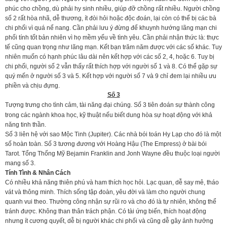
phúc cho chồng, dù phải hy sinh nhiều, giúp đỡ chồng rất nhiều. Người chồng
số 2 rất hòa nhã, dễ thương, ít đòi hỏi hoặc độc đoán, lại còn có thể bị các bà
chi phối vì quá nể nang. Cần phải lưu ý đừng để khuynh hướng lãng mạn chi
phối tính tốt bản nhiên vì họ mềm yếu về tình yêu. Cần phải nhận thức là: thực
tế cũng quan trọng như lãng mạn. Kết bạn trăm năm được với các số khác. Tuy
nhiên muốn có hạnh phúc lâu dài nên kết hợp với các số 2, 4, hoặc 6. Tuy bị
chi phối, người số 2 vẫn thấy rất thích hợp với người số 1 và 8. Có thể gặp sự
quý mến ở người số 3 và 5. Kết hợp với người số 7 và 9 chỉ đem lại nhiều ưu
phiền và chịu đựng.
Số 3
Tượng trưng cho tình cảm, tài năng đại chúng. Số 3 tiên đoán sự thành công
trong các ngành khoa học, kỹ thuật nếu biết dung hòa sự hoạt động với khả
năng tinh thần.
Số 3 liên hệ với sao Mộc Tinh (Jupiter). Các nhà bói toán Hy Lạp cho đó là một
số hoàn toàn. Số 3 tương đương với Hoàng Hậu (The Empress) ở bài bói
Tarot. Tổng Thống Mỹ Bejamin Franklin and Jonh Wayne đều thuộc loại người
mang số 3.
Tính Tình & Nhân Cách
Có nhiều khả năng thiên phú và ham thích học hỏi. Lạc quan, dễ say mê, tháo
vát và thông minh. Thích sống tập đoàn, yêu đời và làm cho người chung
quanh vui theo. Thường công nhận sự rũi ro và cho đó là tự nhiên, không thể
tránh được. Không than thân trách phận. Có tài ứng biến, thích hoạt động
nhưng ít cương quyết, dễ bị người khác chi phối và cũng dễ gây ảnh hưởng