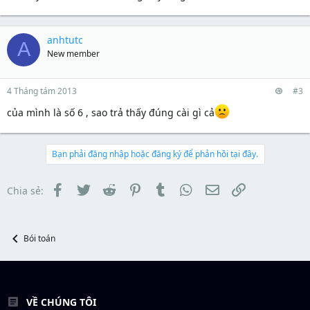
r
anhtutc
A
New member
4 Tháng tám 2013
#3
của mình là số 6 , sao trả thấy đúng cài gì cả
Bạn phải đăng nhập hoặc đăng ký để phản hồi tại đây.
Facebook
Twitter
Reddit
Pinterest
Tumblr
WhatsApp
Email
Link
Chia sẻ:
Bói toán
VỀ CHÚNG TÔI