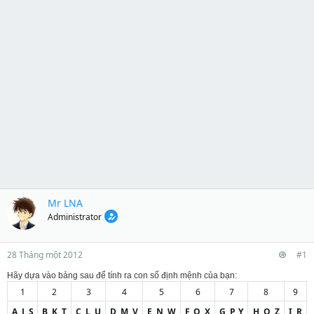
Mr LNA
Administrator
28 Tháng một 2012
#1
Hãy dựa vào bảng sau để tính ra con số định mệnh của bạn:
1
2
3
4
5
6
7
8
9
A, J, S
B, K, T
C, L, U
D, M, V
E, N, W
F, O, X
G, P, Y
H, Q, Z
I, R