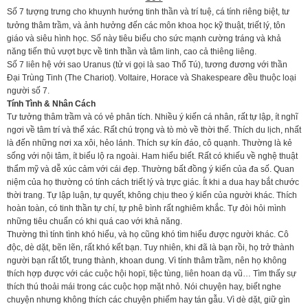
Số 7 tượng trưng cho khuynh hướng tinh thần và trí tuệ, cá tính riêng biệt, tư
tưởng thâm trầm, và ảnh hưởng đến các môn khoa học kỹ thuật, triết lý, tôn
giáo và siêu hình học. Số này tiêu biểu cho sức mạnh cường tráng và khả
năng tiến thủ vượt bực về tinh thần và tâm linh, cao cả thiêng liêng.
Số 7 liên hệ với sao Uranus (tử vi gọi là sao Thổ Tú), tương đương với thần
Đại Trùng Tinh (The Chariot). Voltaire, Horace và Shakespeare đều thuộc loại
người số 7.
Tính Tình & Nhân Cách
Tư tưởng thâm trầm và có vẻ phân tích. Nhiều ý kiến cá nhân, rất tự lập, ít nghĩ
ngơi về tâm trí và thể xác. Rất chú trọng và tò mò về thời thế. Thích du lịch, nhất
là đến những nơi xa xôi, hẻo lánh. Thích sự kín đáo, cô quạnh. Thường là kẻ
sống với nội tâm, ít biểu lộ ra ngoài. Ham hiểu biết. Rất có khiếu về nghệ thuật
thẩm mỹ và dễ xúc cảm với cái đẹp. Thường bất đồng ý kiến của đa số. Quan
niệm của họ thường có tính cách triết lý và trực giác. Ít khi a dua hay bắt chước
thời trang. Tự lập luận, tự quyết, không chịu theo ý kiến của người khác. Thích
hoàn toàn, có tinh thần tự chí, tự phê bình rất nghiêm khắc. Tự đòi hỏi mình
những tiêu chuẩn có khi quá cao với khả năng.
Thường thì tính tình khó hiểu, và họ cũng khó tìm hiểu được người khác. Cô
độc, dè dặt, bẽn lẽn, rất khó kết bạn. Tuy nhiên, khi đã là bạn rồi, họ trở thành
người bạn rất tốt, trung thành, khoan dung. Vì tính thâm trầm, nên họ không
thích hợp được với các cuộc hội hopï, tiệc tùng, liên hoan dạ vũ… Tìm thấy sự
thích thú thoải mái trong các cuộc họp mặt nhỏ. Nói chuyện hay, biết nghe
chuyện nhưng không thích các chuyện phiếm hay tán gẫu. Vì dè dặt, giữ gìn