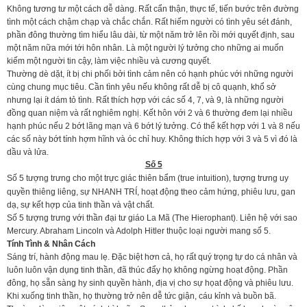
Không tương tư một cách dễ dàng. Rất cẩn thận, thực tế, tiến bước trên đường
tình một cách chậm chạp và chắc chắn. Rất hiếm người có tình yêu sét đánh,
phần đông thường tìm hiểu lâu dài, từ một năm trở lên rồi mới quyết định, sau
một năm nữa mới tới hôn nhân. Là một người lý tưởng cho những ai muốn
kiếm một người tin cậy, làm việc nhiều và cương quyết.
Thường dè dặt, ít bị chi phối bởi tình cảm nên có hạnh phúc với những người
cùng chung mục tiêu. Cần tình yêu nếu không rất dễ bị cô quạnh, khổ sở
nhưng lại ít dám tỏ tình. Rất thích hợp với các số 4, 7, và 9, là những người
đồng quan niệm và rất nghiêm nghị. Kết hôn với 2 và 6 thường đem lại nhiều
hạnh phúc nếu 2 bớt lãng mạn và 6 bớt lý tưởng. Có thể kết hợp với 1 và 8 nếu
các số này bớt tính hợm hĩnh và óc chỉ huy. Không thích hợp với 3 và 5 vì đó là
dầu và lửa.
Số 5
Số 5 tượng trưng cho một trực giác thiên bẩm (true intuition), tượng trưng uy
quyền thiêng liêng, sự NHANH TRÍ, hoạt động theo cảm hứng, phiêu lưu, gan
dạ, sự kết hợp của tinh thần và vật chất.
Số 5 tượng trưng với thần đại tư giáo La Mã (The Hierophant). Liên hệ với sao
Mercury. Abraham Lincoln và Adolph Hitler thuộc loại người mang số 5.
Tính Tình & Nhân Cách
Sáng trí, hành động mau lẹ. Đặc biệt hơn cả, họ rất quý trọng tự do cá nhân và
luôn luôn vận dụng tinh thần, đã thúc đẩy họ không ngừng hoạt động. Phần
đông, họ sẵn sàng hy sinh quyền hành, địa vị cho sự họat động và phiêu lưu.
Khi xuống tinh thần, họ thường trở nên dễ tức giận, cáu kỉnh và buồn bã.