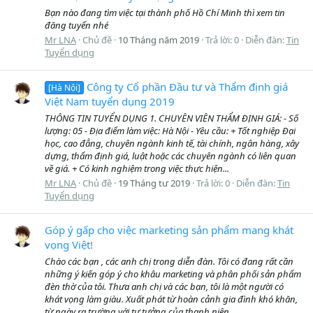
Bạn nào đang tìm việc tại thành phố Hồ Chí Minh thì xem tin
đăng tuyển nhé
Mr LNA
Chủ đề
10 Tháng năm 2019
Trả lời: 0
Diễn đàn:
Tin
Tuyển dụng
Công ty Cổ phần Đầu tư và Thẩm định giá
[Hà Nội]
Việt Nam tuyển dụng 2019
THÔNG TIN TUYỂN DỤNG 1. CHUYÊN VIÊN THẨM ĐỊNH GIÁ: - Số
lượng: 05 - Địa điểm làm việc: Hà Nội - Yêu cầu: + Tốt nghiệp Đại
học, cao đẳng, chuyên ngành kinh tế, tài chính, ngân hàng, xây
dựng, thẩm định giá, luật hoặc các chuyên ngành có liên quan
về giá. + Có kinh nghiệm trong việc thực hiện...
Mr LNA
Chủ đề
19 Tháng tư 2019
Trả lời: 0
Diễn đàn:
Tin
Tuyển dụng
Góp ý gấp cho việc marketing sản phẩm mang khát
vọng Việt!
Chào các bạn , các anh chị trong diễn đàn. Tôi có đang rất cần
những ý kiến góp ý cho khâu marketing và phân phối sản phẩm
đèn thờ của tôi. Thưa anh chị và các bạn, tôi là một người có
khát vọng làm giàu. Xuất phát từ hoàn cảnh gia đình khó khăn,
từ ngày ra trường với tư tưởng của thanh niên...