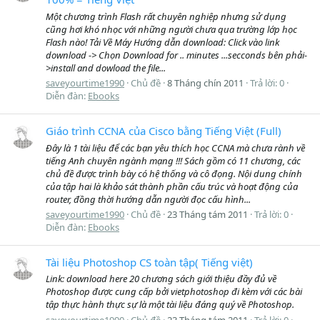
Một chương trình Flash rất chuyên nghiệp nhưng sử dụng
cũng hơi khó nhọc với những người chưa qua trường lớp học
Flash nào! Tải Về Máy Hướng dẫn download: Click vào link
download -> Chọn Download for .. minutes ...secconds bên phải-
>install and dowload the file...
saveyourtime1990
Chủ đề
8 Tháng chín 2011
Trả lời: 0
Diễn đàn:
Ebooks
Giáo trình CCNA của Cisco bằng Tiếng Việt (Full)
Đây là 1 tài liệu để các bạn yêu thích học CCNA mà chưa rành về
tiếng Anh chuyên ngành mạng !!! Sách gồm có 11 chương, các
chủ đề được trình bày có hệ thống và cô đọng. Nội dung chính
của tập hai là khảo sát thành phần cấu trúc và hoạt động của
router, đồng thời hướng dẫn người đọc cấu hình...
saveyourtime1990
Chủ đề
23 Tháng tám 2011
Trả lời: 0
Diễn đàn:
Ebooks
Tài liệu Photoshop CS toàn tập( Tiếng việt)
Link: download here 20 chương sách giới thiệu đầy đủ về
Photoshop được cung cấp bởi vietphotoshop đi kèm với các bài
tập thực hành thực sự là một tài liệu đáng quý về Photoshop.
saveyourtime1990
Chủ đề
23 Tháng tám 2011
Trả lời: 0