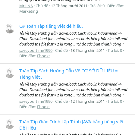
Mr LNA
Chủ đề
12 Tháng mười 2011
Trả lời: 0
Diễn đàn:
Marketing
C# Toàn Tập tiếng việt dễ hiểu.
Tải Về Máy Hướng dẫn download: Click vào link download ->
Chọn Download for .. minutes ...secconds bên phải->install and
dowload the file fast > z là xong .. "chúc các bạn thành công "
saveyourtime1990
Chủ đề
13 Tháng chín 2011
Trả lời: 0
Diễn đàn:
Ebooks
Toàn Tập Sách Hướng Dẫn Về CƠ SỞ DỮ LIỆU =
Tiếng Việt .
Tải Về Máy Hướng dẫn download: Click vào link download ->
Chọn Download for .. minutes ...secconds bên phải->install and
dowload the file fast > z là xong .. "chúc các bạn thành công "
saveyourtime1990
Chủ đề
12 Tháng chín 2011
Trả lời: 0
Diễn đàn:
Ebooks
Toàn Tập Giáo Trình Lập Trình JAVA bằng tiếng việt
Dễ Hiểu
Tải Về Máy Hướng dẫn download: Click vào link download ->