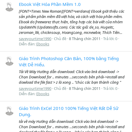
Ebook Việt Hóa Phần Mềm 1.0
[FONT=Times New Roman][FONT=verdana] Ebook giới thiệu các
sản phẩm phần mềm đã việt hóa, và cách việt hóa phần mềm.
Ebook do freewarez thực hiện, tổng hợp các bài viết của nhóm
UpdateVN (Updatesofts.com). Các tác giả: de_so, Hugeitc,
zeroman_ltk, chicknsoup, HoangLong, mr.newbie, Thích Tiền...
saveyourtime1990
Chủ đề
8 Tháng chín 2011
Trả lời: 0
Diễn đàn:
Ebooks
Giáo Trình Photoshop Căn Bản, 100% bằng Tiếng
Việt Dễ Hiểu.
Tải Về Máy Hướng dẫn download: Click vào link download ->
Chọn Download for .. minutes ...secconds bên phải->install and
dowload the file fast > z là xong .. "chúc các bạn thành công "
saveyourtime1990
Chủ đề
8 Tháng chín 2011
Trả lời: 0
Diễn đàn:
Ebooks
Giáo Trình ExCel 2010 100% Tiếng Việt Rất Dễ Sử
Dụng.
tải về máy Hướng dẫn download: Click vào link download ->
Chọn Download for .. minutes ...secconds bên phải->install and
dowload the file fast > z là xong .. "chúc các bạn thành công "