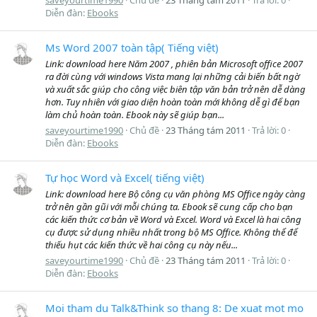
Diễn đàn:
Ebooks
Ms Word 2007 toàn tập( Tiếng việt)
Link: download here Năm 2007 , phiên bản Microsoft office 2007
ra đời cùng với windows Vista mang lại những cải biến bất ngờ
và xuất sắc giúp cho công việc biên tập văn bản trở nên dễ dàng
hơn. Tuy nhiên với giao diện hoàn toàn mới không dễ gì để bạn
làm chủ hoàn toàn. Ebook này sẽ giúp bạn...
saveyourtime1990
Chủ đề
23 Tháng tám 2011
Trả lời: 0
Diễn đàn:
Ebooks
Tự học Word và Excel( tiếng việt)
Link: download here Bộ công cụ văn phòng MS Office ngày càng
trở nên gần gũi với mỗi chúng ta. Ebook sẽ cung cấp cho bạn
các kiến thức cơ bản về Word và Excel. Word và Excel là hai công
cụ được sử dụng nhiều nhất trong bộ MS Office. Không thể để
thiếu hụt các kiến thức về hai công cụ này nếu...
saveyourtime1990
Chủ đề
23 Tháng tám 2011
Trả lời: 0
Diễn đàn:
Ebooks
Moi tham du Talk&Think so thang 8: De xuat mot mo