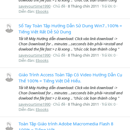
saveyourtime1990
Chủ đề
8 Tháng chín 2011
Trả lời: 0
Diễn đàn:
Ebooks
Sổ Tay Toàn Tập Hướng Dẫn Sử Dung Win7..100% =
Tiếng Việt Rất Dễ Sử Dung
Tải Về Máy Hướng dẫn download: Click vào link download ->
Chọn Download for .. minutes ...secconds bên phải->install and
dowload the file fast > z là xong .. "chúc các bạn thành công "
saveyourtime1990
Chủ đề
8 Tháng chín 2011
Trả lời: 0
Diễn đàn:
Ebooks
Giáo Trình Access Toàn Tập Có Video Hướng Dẫn Cụ
Thể 100% = Tiếng Việt Dễ Hiểu.
Tải Về Máy Hướng dẫn download: Click vào link download ->
Chọn Download for .. minutes ...secconds bên phải->install and
dowload the file fast > z là xong .. "chúc các bạn thành công "
saveyourtime1990
Chủ đề
8 Tháng chín 2011
Trả lời: 0
Diễn đàn:
Ebooks
Toàn Tập Giáo trình Adobe Macromedia Flash 8
100% = Tiếng Việt