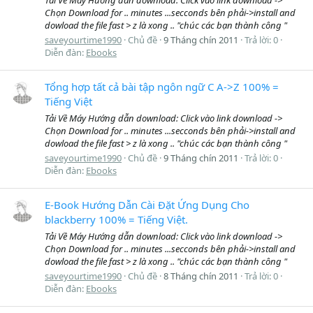
Chọn Download for .. minutes ...secconds bên phải->install and
dowload the file fast > z là xong .. "chúc các bạn thành công "
saveyourtime1990
Chủ đề
9 Tháng chín 2011
Trả lời: 0
Diễn đàn:
Ebooks
Tổng hợp tất cả bài tập ngôn ngữ C A->Z 100% =
Tiếng Việt
Tải Về Máy Hướng dẫn download: Click vào link download ->
Chọn Download for .. minutes ...secconds bên phải->install and
dowload the file fast > z là xong .. "chúc các bạn thành công "
saveyourtime1990
Chủ đề
9 Tháng chín 2011
Trả lời: 0
Diễn đàn:
Ebooks
E-Book Hướng Dẫn Cài Đặt Ứng Dụng Cho
blackberry 100% = Tiếng Việt.
Tải Về Máy Hướng dẫn download: Click vào link download ->
Chọn Download for .. minutes ...secconds bên phải->install and
dowload the file fast > z là xong .. "chúc các bạn thành công "
saveyourtime1990
Chủ đề
8 Tháng chín 2011
Trả lời: 0
Diễn đàn:
Ebooks