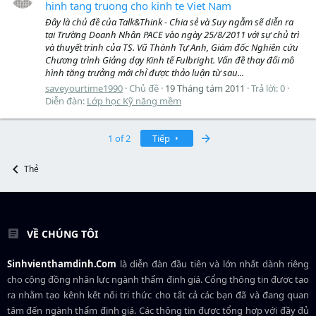
hinh tang truong cho kinh te Viet Nam
Đây là chủ đề của Talk&Think - Chia sẻ và Suy ngẫm sẽ diễn ra
tại Trường Doanh Nhân PACE vào ngày 25/8/2011 với sự chủ trì
và thuyết trình của TS. Vũ Thành Tự Anh, Giám đốc Nghiên cứu
Chương trình Giảng dạy Kinh tế Fulbright. Vấn đề thay đổi mô
hình tăng trưởng mới chỉ được thảo luận từ sau...
saveyourtime1990
Chủ đề
19 Tháng tám 2011
Trả lời: 0
Diễn đàn:
Lớp học Kỹ năng mềm
Last
1 of 2
Tiếp
Thẻ
VỀ CHÚNG TÔI
Sinhvienthamdinh.Com
là diễn đàn đầu tiên và lớn nhất dành riêng
cho cộng đồng nhân lực ngành
thẩm định giá
. Cổng thông tin được tạo
ra nhằm tạo kênh kết nối tri thức cho tất cả các bạn đã và đang quan
tâm đến ngành thẩm định giá. Các thông tin được tổng hợp với đầy đủ